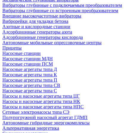
Вибраторы глубинные с подключаемым преобразователем
Вибраторы глубинные со встроенным преобразователем
Внешние высокочастотные вибраторы
Виброрейки для укладки бетона
Азотные и кислородные станции
Адсорбционные генераторы азота
Адсорбционные генераторы кислорода
Автономные мобильные опрессовочные центры
Прицепы
Насосные станции
Насосные станции МДН
Насосные станции ПСМ
Насосные агрегаты типа Д
Насосные агрегаты типа К
Насосные агрегаты типа П
Насосные агрегаты типа СВ
Насосные агрегаты типа С
Насосы и насосные агрегаты типа ЦГ
Насосы и насосные агрегаты типа НК
Насосы и насосные агрегаты типа НПС
Сетевые электронасосы типа СЭ
Полупогружной насосный агрегат ГДМП
Автономные гибридные энергокомплексы
Альтернативная энергетика