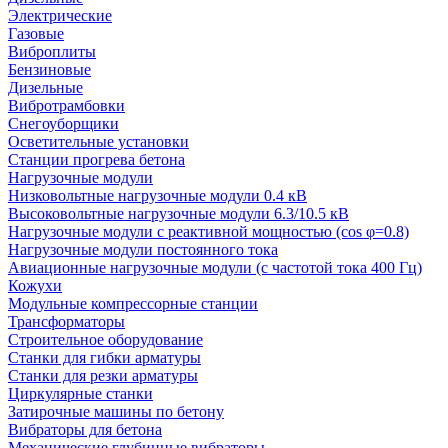
Электрические
Газовые
Виброплиты
Бензиновые
Дизельные
Вибротрамбовки
Снегоуборщики
Осветительные установки
Станции прогрева бетона
Нагрузочные модули
Низковольтные нагрузочные модули 0.4 кВ
Высоковольтные нагрузочные модули 6.3/10.5 кВ
Нагрузочные модули с реактивной мощностью (cos φ=0.8)
Нагрузочные модули постоянного тока
Авиационные нагрузочные модули (с частотой тока 400 Гц)
Кожухи
Модульные компрессорные станции
Трансформаторы
Строительное оборудование
Станки для гибки арматуры
Станки для резки арматуры
Циркулярные станки
Затирочные машины по бетону
Вибраторы для бетона
Механические глубинные вибраторы