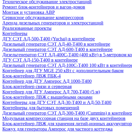
Техническое обслуживание электростанций
Ремонт блок-контейнеров и вагон-домов
Монтаж и установка АВР
Сервисное обслуживание компрессоров
Аренда дизельных генераторов и электростанций
Реализованные проекты
Контейнеры
ДГУ СЭТ АД-500-Т400 (Yuchai) в контейнере
Дизельный генератор СЭТ АД-40-Т400 в контейнере
Дизельный генератор СЭТ АД-600-Т400 в контейнере
Дизельгенератор СЭТ АД-400С-Т400 (400 кВт) в 5-метровом к
ДГУ СЭТ АД-150-Т400 в контейнере
Дизельный генератор СЭТ АД-100С-Т400 100 кВт в контейнер
Контейнер для ДГУ MGE 250 кВт с дополнительным баком
Блок-контейнер ЛВЖ ПБК-4
Контейнер для ДГУ Амперос АД 1000-Т400
Блок-контейнер связи и серверная
Контейнер для ДГУ Амперос АД 700-Т400 (5 м)
Блок-контейнер ЛВЖ с вышибными окнами
Контейнеры для ДГУ СЭТ АД-30-Т400 и АД-50-Т400
Контейнеры для бытовых помещений
Дизельный генератор СЭТ АД-300-Т400 (Cummins) в контейне
Модульная компрессорная станция на базе двух контейнеров
Блок-контейнер ЛВЖ для хранения литий-ионных аккумулятор
Кожух для генератора Амперос для частного коттеджа