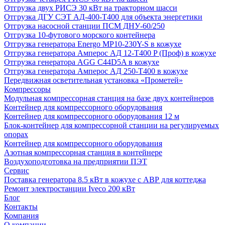
Отгрузка двух РИСЭ 30 кВт на тракторном шасси
Отгрузка ДГУ СЭТ АД-400-Т400 для объекта энергетики
Отгрузка насосной станции ПСМ ДНУ-60/250
Отгрузка 10-футового морского контейнера
Отгрузка генератора Energo MP10-230Y-S в кожухе
Отгрузка генератора Амперос АД 12-Т400 P (Проф) в кожухе
Отгрузка генератора AGG C44D5A в кожухе
Отгрузка генератора Амперос АД 250-Т400 в кожухе
Передвижная осветительная установка «Прометей»
Компрессоры
Модульная компрессорная станция на базе двух контейнеров
Контейнер для компрессорного оборудования
Контейнер для компрессорного оборудования 12 м
Блок-контейнер для компрессорной станции на регулируемых
опорах
Контейнер для компрессорного оборудования
Азотная компрессорная станция в контейнере
Воздухоподготовка на предприятии ПЭТ
Сервис
Поставка генератора 8.5 кВт в кожухе с АВР для коттеджа
Ремонт электростанции Iveco 200 кВт
Блог
Контакты
Компания
О компании