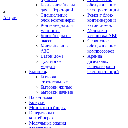
Блок-контейнеры
обслуживание
для лабораторий
электростанций
Специальные
Ремонт блок-
Акции
блок-контейнеры
контейнеров и
Контейнеры для
вагон-домов
майнинга
Монтаж и
Контейнеры на
установка АВР
шасси
Сервисное
Контейнерные
обслуживание
АЗС
компрессоров
Вагон-дома
Аренда
Туалетные
дизельных
модули
генераторов и
Бытовки
электростанций
Бытовки
строительные
Бытовки жилые
Бытовки дачные
Вагон-дома
Кожухи
Мини-контейнеры
Генераторы в
контейнерах
Модульные здания