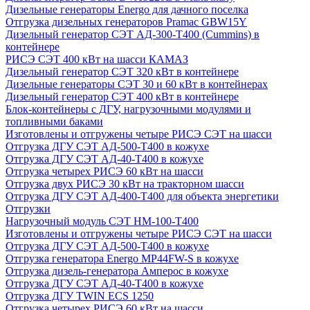
Дизельные генераторы Energo для дачного поселка
Отгрузка дизельных генераторов Pramac GВW15Y
Дизельный генератор СЭТ АД-300-Т400 (Cummins) в
контейнере
РИСЭ СЭТ 400 кВт на шасси КАМАЗ
Дизельный генератор СЭТ 320 кВт в контейнере
Дизельные генераторы СЭТ 30 и 60 кВт в контейнерах
Дизельный генератор СЭТ 400 кВт в контейнере
Блок-контейнеры с ДГУ, нагрузочными модулями и
топливными баками
Изготовлены и отгружены четыре РИСЭ СЭТ на шасси
Отгрузка ДГУ СЭТ АД-500-Т400 в кожухе
Отгрузка ДГУ СЭТ АД-40-Т400 в кожухе
Отгрузка четырех РИСЭ 60 кВт на шасси
Отгрузка двух РИСЭ 30 кВт на тракторном шасси
Отгрузка ДГУ СЭТ АД-400-Т400 для объекта энергетики
Отгрузки
Нагрузочный модуль СЭТ НМ-100-Т400
Изготовлены и отгружены четыре РИСЭ СЭТ на шасси
Отгрузка ДГУ СЭТ АД-500-Т400 в кожухе
Отгрузка генератора Energo MP44FW-S в кожухе
Отгрузка дизель-генератора Амперос в кожухе
Отгрузка ДГУ СЭТ АД-40-Т400 в кожухе
Отгрузка ДГУ TWIN ECS 1250
Отгрузка четырех РИСЭ 60 кВт на шасси