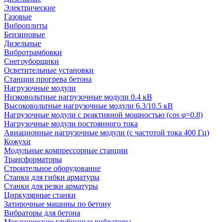
Электрические
Газовые
Виброплиты
Бензиновые
Дизельные
Вибротрамбовки
Снегоуборщики
Осветительные установки
Станции прогрева бетона
Нагрузочные модули
Низковольтные нагрузочные модули 0.4 кВ
Высоковольтные нагрузочные модули 6.3/10.5 кВ
Нагрузочные модули с реактивной мощностью (cos φ=0.8)
Нагрузочные модули постоянного тока
Авиационные нагрузочные модули (с частотой тока 400 Гц)
Кожухи
Модульные компрессорные станции
Трансформаторы
Строительное оборудование
Станки для гибки арматуры
Станки для резки арматуры
Циркулярные станки
Затирочные машины по бетону
Вибраторы для бетона
Механические глубинные вибраторы