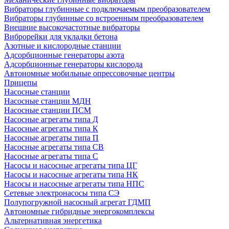
Вибраторы глубинные с подключаемым преобразователем
Вибраторы глубинные со встроенным преобразователем
Внешние высокочастотные вибраторы
Виброрейки для укладки бетона
Азотные и кислородные станции
Адсорбционные генераторы азота
Адсорбционные генераторы кислорода
Автономные мобильные опрессовочные центры
Прицепы
Насосные станции
Насосные станции МДН
Насосные станции ПСМ
Насосные агрегаты типа Д
Насосные агрегаты типа К
Насосные агрегаты типа П
Насосные агрегаты типа СВ
Насосные агрегаты типа С
Насосы и насосные агрегаты типа ЦГ
Насосы и насосные агрегаты типа НК
Насосы и насосные агрегаты типа НПС
Сетевые электронасосы типа СЭ
Полупогружной насосный агрегат ГДМП
Автономные гибридные энергокомплексы
Альтернативная энергетика