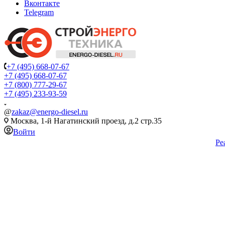
Вконтакте
Telegram
+7 (495) 668-07-67
+7 (495) 668-07-67
+7 (800) 777-29-67
+7 (495) 233-93-59
@
zakaz@energo-diesel.ru
Москва, 1-й Нагатинский проезд, д.2 стр.35
Войти
Ре