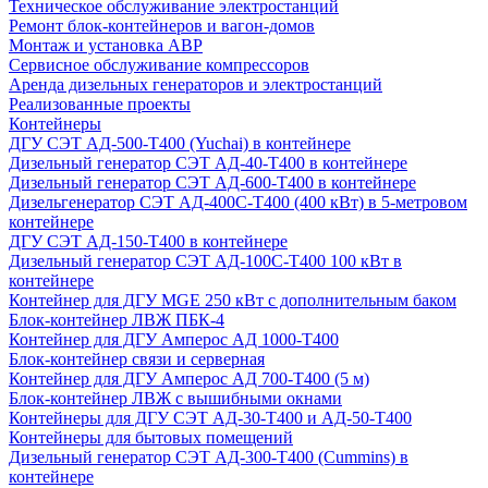
Техническое обслуживание электростанций
Ремонт блок-контейнеров и вагон-домов
Монтаж и установка АВР
Сервисное обслуживание компрессоров
Аренда дизельных генераторов и электростанций
Реализованные проекты
Контейнеры
ДГУ СЭТ АД-500-Т400 (Yuchai) в контейнере
Дизельный генератор СЭТ АД-40-Т400 в контейнере
Дизельный генератор СЭТ АД-600-Т400 в контейнере
Дизельгенератор СЭТ АД-400С-Т400 (400 кВт) в 5-метровом
контейнере
ДГУ СЭТ АД-150-Т400 в контейнере
Дизельный генератор СЭТ АД-100С-Т400 100 кВт в
контейнере
Контейнер для ДГУ MGE 250 кВт с дополнительным баком
Блок-контейнер ЛВЖ ПБК-4
Контейнер для ДГУ Амперос АД 1000-Т400
Блок-контейнер связи и серверная
Контейнер для ДГУ Амперос АД 700-Т400 (5 м)
Блок-контейнер ЛВЖ с вышибными окнами
Контейнеры для ДГУ СЭТ АД-30-Т400 и АД-50-Т400
Контейнеры для бытовых помещений
Дизельный генератор СЭТ АД-300-Т400 (Cummins) в
контейнере