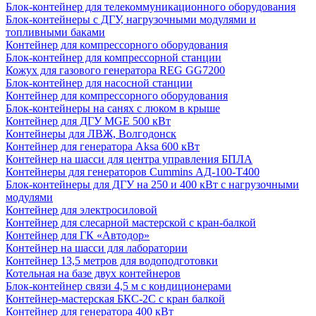
Блок-контейнер для телекоммуникационного оборудования
Блок-контейнеры с ДГУ, нагрузочными модулями и
топливными баками
Контейнер для компрессорного оборудования
Блок-контейнер для компрессорной станции
Кожух для газового генератора REG GG7200
Блок-контейнер для насосной станции
Контейнер для компрессорного оборудования
Блок-контейнеры на санях с люком в крыше
Контейнер для ДГУ MGE 500 кВт
Контейнеры для ЛВЖ, Волгодонск
Контейнер для генератора Aksa 600 кВт
Контейнер на шасси для центра управления БПЛА
Контейнеры для генераторов Cummins АД-100-Т400
Блок-контейнеры для ДГУ на 250 и 400 кВт с нагрузочными
модулями
Контейнер для электросиловой
Контейнер для слесарной мастерской с кран-балкой
Контейнер для ГК «Автодор»
Контейнер на шасси для лаборатории
Контейнер 13,5 метров для водоподготовки
Котельная на базе двух контейнеров
Блок-контейнер связи 4,5 м с кондиционерами
Контейнер-мастерская БКС-2С с кран балкой
Контейнер для генератора 400 кВт