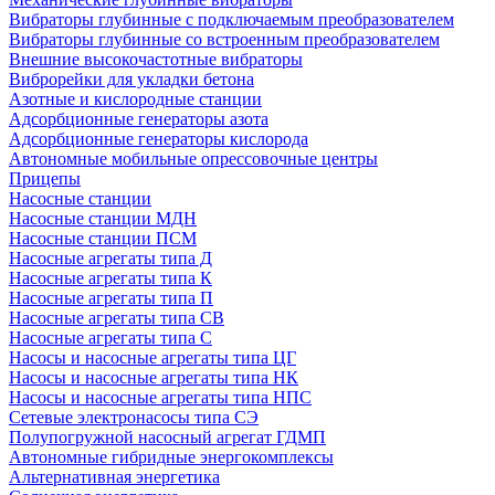
Вибраторы глубинные с подключаемым преобразователем
Вибраторы глубинные со встроенным преобразователем
Внешние высокочастотные вибраторы
Виброрейки для укладки бетона
Азотные и кислородные станции
Адсорбционные генераторы азота
Адсорбционные генераторы кислорода
Автономные мобильные опрессовочные центры
Прицепы
Насосные станции
Насосные станции МДН
Насосные станции ПСМ
Насосные агрегаты типа Д
Насосные агрегаты типа К
Насосные агрегаты типа П
Насосные агрегаты типа СВ
Насосные агрегаты типа С
Насосы и насосные агрегаты типа ЦГ
Насосы и насосные агрегаты типа НК
Насосы и насосные агрегаты типа НПС
Сетевые электронасосы типа СЭ
Полупогружной насосный агрегат ГДМП
Автономные гибридные энергокомплексы
Альтернативная энергетика