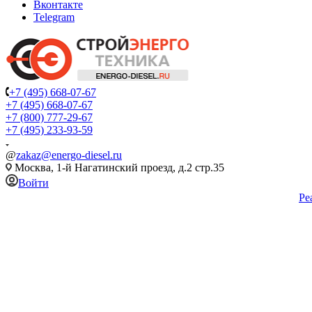
Вконтакте
Telegram
+7 (495) 668-07-67
+7 (495) 668-07-67
+7 (800) 777-29-67
+7 (495) 233-93-59
@
zakaz@energo-diesel.ru
Москва, 1-й Нагатинский проезд, д.2 стр.35
Войти
Ре