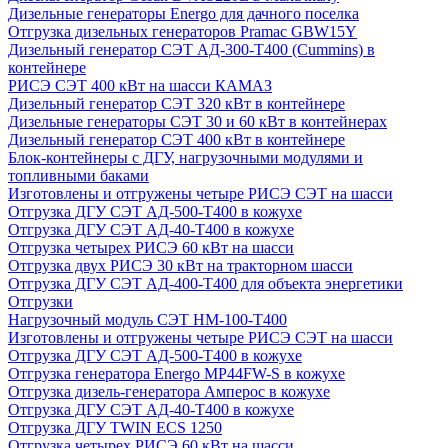
Дизельные генераторы Energo для дачного поселка
Отгрузка дизельных генераторов Pramac GВW15Y
Дизельный генератор СЭТ АД-300-Т400 (Cummins) в
контейнере
РИСЭ СЭТ 400 кВт на шасси КАМАЗ
Дизельный генератор СЭТ 320 кВт в контейнере
Дизельные генераторы СЭТ 30 и 60 кВт в контейнерах
Дизельный генератор СЭТ 400 кВт в контейнере
Блок-контейнеры с ДГУ, нагрузочными модулями и
топливными баками
Изготовлены и отгружены четыре РИСЭ СЭТ на шасси
Отгрузка ДГУ СЭТ АД-500-Т400 в кожухе
Отгрузка ДГУ СЭТ АД-40-Т400 в кожухе
Отгрузка четырех РИСЭ 60 кВт на шасси
Отгрузка двух РИСЭ 30 кВт на тракторном шасси
Отгрузка ДГУ СЭТ АД-400-Т400 для объекта энергетики
Отгрузки
Нагрузочный модуль СЭТ НМ-100-Т400
Изготовлены и отгружены четыре РИСЭ СЭТ на шасси
Отгрузка ДГУ СЭТ АД-500-Т400 в кожухе
Отгрузка генератора Energo MP44FW-S в кожухе
Отгрузка дизель-генератора Амперос в кожухе
Отгрузка ДГУ СЭТ АД-40-Т400 в кожухе
Отгрузка ДГУ TWIN ECS 1250
Отгрузка четырех РИСЭ 60 кВт на шасси