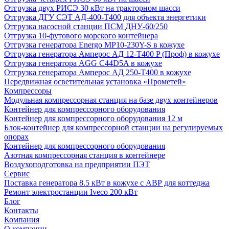
Отгрузка двух РИСЭ 30 кВт на тракторном шасси
Отгрузка ДГУ СЭТ АД-400-Т400 для объекта энергетики
Отгрузка насосной станции ПСМ ДНУ-60/250
Отгрузка 10-футового морского контейнера
Отгрузка генератора Energo MP10-230Y-S в кожухе
Отгрузка генератора Амперос АД 12-Т400 P (Проф) в кожухе
Отгрузка генератора AGG C44D5A в кожухе
Отгрузка генератора Амперос АД 250-Т400 в кожухе
Передвижная осветительная установка «Прометей»
Компрессоры
Модульная компрессорная станция на базе двух контейнеров
Контейнер для компрессорного оборудования
Контейнер для компрессорного оборудования 12 м
Блок-контейнер для компрессорной станции на регулируемых
опорах
Контейнер для компрессорного оборудования
Азотная компрессорная станция в контейнере
Воздухоподготовка на предприятии ПЭТ
Сервис
Поставка генератора 8.5 кВт в кожухе с АВР для коттеджа
Ремонт электростанции Iveco 200 кВт
Блог
Контакты
Компания
О компании