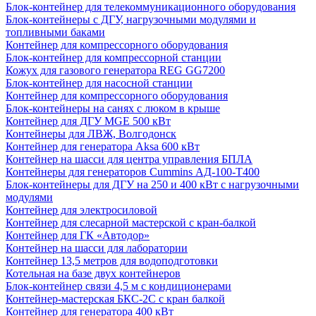
Блок-контейнер для телекоммуникационного оборудования
Блок-контейнеры с ДГУ, нагрузочными модулями и
топливными баками
Контейнер для компрессорного оборудования
Блок-контейнер для компрессорной станции
Кожух для газового генератора REG GG7200
Блок-контейнер для насосной станции
Контейнер для компрессорного оборудования
Блок-контейнеры на санях с люком в крыше
Контейнер для ДГУ MGE 500 кВт
Контейнеры для ЛВЖ, Волгодонск
Контейнер для генератора Aksa 600 кВт
Контейнер на шасси для центра управления БПЛА
Контейнеры для генераторов Cummins АД-100-Т400
Блок-контейнеры для ДГУ на 250 и 400 кВт с нагрузочными
модулями
Контейнер для электросиловой
Контейнер для слесарной мастерской с кран-балкой
Контейнер для ГК «Автодор»
Контейнер на шасси для лаборатории
Контейнер 13,5 метров для водоподготовки
Котельная на базе двух контейнеров
Блок-контейнер связи 4,5 м с кондиционерами
Контейнер-мастерская БКС-2С с кран балкой
Контейнер для генератора 400 кВт