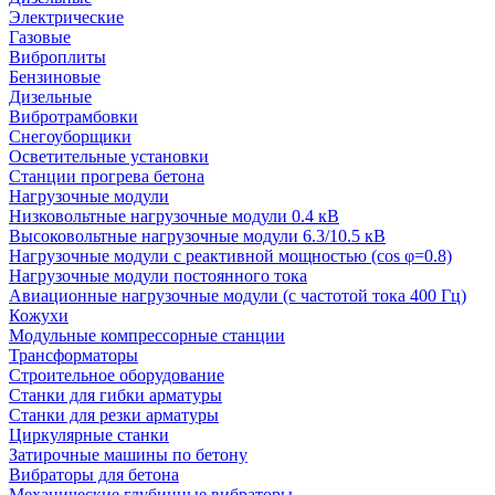
Электрические
Газовые
Виброплиты
Бензиновые
Дизельные
Вибротрамбовки
Снегоуборщики
Осветительные установки
Станции прогрева бетона
Нагрузочные модули
Низковольтные нагрузочные модули 0.4 кВ
Высоковольтные нагрузочные модули 6.3/10.5 кВ
Нагрузочные модули с реактивной мощностью (cos φ=0.8)
Нагрузочные модули постоянного тока
Авиационные нагрузочные модули (с частотой тока 400 Гц)
Кожухи
Модульные компрессорные станции
Трансформаторы
Строительное оборудование
Станки для гибки арматуры
Станки для резки арматуры
Циркулярные станки
Затирочные машины по бетону
Вибраторы для бетона
Механические глубинные вибраторы