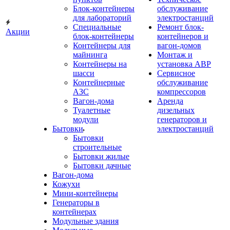
Блок-контейнеры
обслуживание
для лабораторий
электростанций
Специальные
Ремонт блок-
Акции
блок-контейнеры
контейнеров и
Контейнеры для
вагон-домов
майнинга
Монтаж и
Контейнеры на
установка АВР
шасси
Сервисное
Контейнерные
обслуживание
АЗС
компрессоров
Вагон-дома
Аренда
Туалетные
дизельных
модули
генераторов и
Бытовки
электростанций
Бытовки
строительные
Бытовки жилые
Бытовки дачные
Вагон-дома
Кожухи
Мини-контейнеры
Генераторы в
контейнерах
Модульные здания