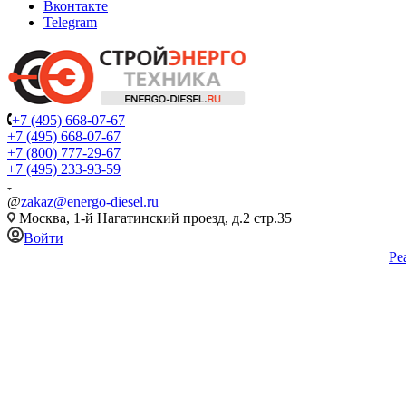
Вконтакте
Telegram
+7 (495) 668-07-67
+7 (495) 668-07-67
+7 (800) 777-29-67
+7 (495) 233-93-59
@
zakaz@energo-diesel.ru
Москва, 1-й Нагатинский проезд, д.2 стр.35
Войти
Ре