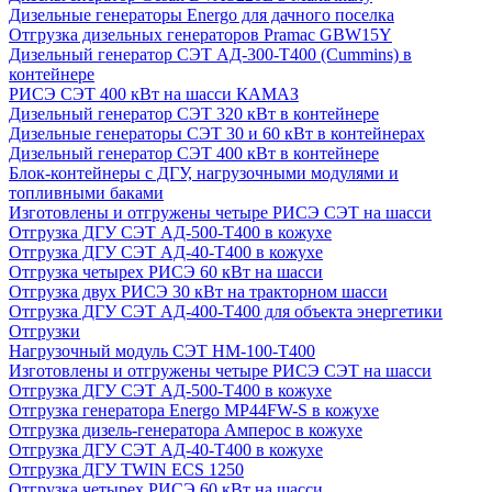
Дизельные генераторы Energo для дачного поселка
Отгрузка дизельных генераторов Pramac GВW15Y
Дизельный генератор СЭТ АД-300-Т400 (Cummins) в
контейнере
РИСЭ СЭТ 400 кВт на шасси КАМАЗ
Дизельный генератор СЭТ 320 кВт в контейнере
Дизельные генераторы СЭТ 30 и 60 кВт в контейнерах
Дизельный генератор СЭТ 400 кВт в контейнере
Блок-контейнеры с ДГУ, нагрузочными модулями и
топливными баками
Изготовлены и отгружены четыре РИСЭ СЭТ на шасси
Отгрузка ДГУ СЭТ АД-500-Т400 в кожухе
Отгрузка ДГУ СЭТ АД-40-Т400 в кожухе
Отгрузка четырех РИСЭ 60 кВт на шасси
Отгрузка двух РИСЭ 30 кВт на тракторном шасси
Отгрузка ДГУ СЭТ АД-400-Т400 для объекта энергетики
Отгрузки
Нагрузочный модуль СЭТ НМ-100-Т400
Изготовлены и отгружены четыре РИСЭ СЭТ на шасси
Отгрузка ДГУ СЭТ АД-500-Т400 в кожухе
Отгрузка генератора Energo MP44FW-S в кожухе
Отгрузка дизель-генератора Амперос в кожухе
Отгрузка ДГУ СЭТ АД-40-Т400 в кожухе
Отгрузка ДГУ TWIN ECS 1250
Отгрузка четырех РИСЭ 60 кВт на шасси