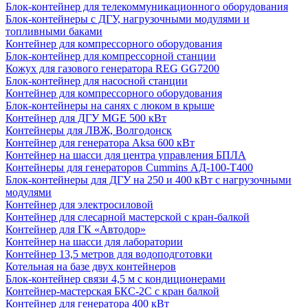
Блок-контейнер для телекоммуникационного оборудования
Блок-контейнеры с ДГУ, нагрузочными модулями и
топливными баками
Контейнер для компрессорного оборудования
Блок-контейнер для компрессорной станции
Кожух для газового генератора REG GG7200
Блок-контейнер для насосной станции
Контейнер для компрессорного оборудования
Блок-контейнеры на санях с люком в крыше
Контейнер для ДГУ MGE 500 кВт
Контейнеры для ЛВЖ, Волгодонск
Контейнер для генератора Aksa 600 кВт
Контейнер на шасси для центра управления БПЛА
Контейнеры для генераторов Cummins АД-100-Т400
Блок-контейнеры для ДГУ на 250 и 400 кВт с нагрузочными
модулями
Контейнер для электросиловой
Контейнер для слесарной мастерской с кран-балкой
Контейнер для ГК «Автодор»
Контейнер на шасси для лаборатории
Контейнер 13,5 метров для водоподготовки
Котельная на базе двух контейнеров
Блок-контейнер связи 4,5 м с кондиционерами
Контейнер-мастерская БКС-2С с кран балкой
Контейнер для генератора 400 кВт