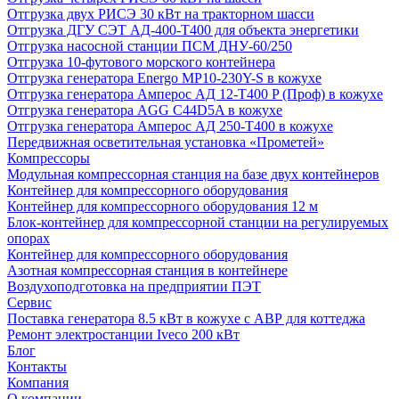
Отгрузка двух РИСЭ 30 кВт на тракторном шасси
Отгрузка ДГУ СЭТ АД-400-Т400 для объекта энергетики
Отгрузка насосной станции ПСМ ДНУ-60/250
Отгрузка 10-футового морского контейнера
Отгрузка генератора Energo MP10-230Y-S в кожухе
Отгрузка генератора Амперос АД 12-Т400 P (Проф) в кожухе
Отгрузка генератора AGG C44D5A в кожухе
Отгрузка генератора Амперос АД 250-Т400 в кожухе
Передвижная осветительная установка «Прометей»
Компрессоры
Модульная компрессорная станция на базе двух контейнеров
Контейнер для компрессорного оборудования
Контейнер для компрессорного оборудования 12 м
Блок-контейнер для компрессорной станции на регулируемых
опорах
Контейнер для компрессорного оборудования
Азотная компрессорная станция в контейнере
Воздухоподготовка на предприятии ПЭТ
Сервис
Поставка генератора 8.5 кВт в кожухе с АВР для коттеджа
Ремонт электростанции Iveco 200 кВт
Блог
Контакты
Компания
О компании