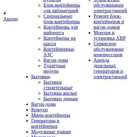
Блок-контейнеры
обслуживание
для лабораторий
электростанций
Специальные
Ремонт блок-
Акции
блок-контейнеры
контейнеров и
Контейнеры для
вагон-домов
майнинга
Монтаж и
Контейнеры на
установка АВР
шасси
Сервисное
Контейнерные
обслуживание
АЗС
компрессоров
Вагон-дома
Аренда
Туалетные
дизельных
модули
генераторов и
Бытовки
электростанций
Бытовки
строительные
Бытовки жилые
Бытовки дачные
Вагон-дома
Кожухи
Мини-контейнеры
Генераторы в
контейнерах
Модульные здания