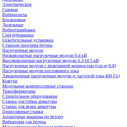
Электрические
Газовые
Виброплиты
Бензиновые
Дизельные
Вибротрамбовки
Снегоуборщики
Осветительные установки
Станции прогрева бетона
Нагрузочные модули
Низковольтные нагрузочные модули 0.4 кВ
Высоковольтные нагрузочные модули 6.3/10.5 кВ
Нагрузочные модули с реактивной мощностью (cos φ=0.8)
Нагрузочные модули постоянного тока
Авиационные нагрузочные модули (с частотой тока 400 Гц)
Кожухи
Модульные компрессорные станции
Трансформаторы
Строительное оборудование
Станки для гибки арматуры
Станки для резки арматуры
Циркулярные станки
Затирочные машины по бетону
Вибраторы для бетона
Механические глубинные вибраторы