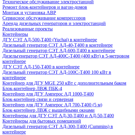
Техническое обслуживание электростанций
Ремонт блок-контейнеров и вагон-домов
Монтаж и установка АВР
Сервисное обслуживание компрессоров
Аренда дизельных генераторов и электростанций
Реализованные проекты
Контейнеры
ДГУ СЭТ АД-500-Т400 (Yuchai) в контейнере
Дизельный генератор СЭТ АД-40-Т400 в контейнере
Дизельный генератор СЭТ АД-600-Т400 в контейнере
Дизельгенератор СЭТ АД-400С-Т400 (400 кВт) в 5-метровом
контейнере
ДГУ СЭТ АД-150-Т400 в контейнере
Дизельный генератор СЭТ АД-100С-Т400 100 кВт в
контейнере
Контейнер для ДГУ MGE 250 кВт с дополнительным баком
Блок-контейнер ЛВЖ ПБК-4
Контейнер для ДГУ Амперос АД 1000-Т400
Блок-контейнер связи и серверная
Контейнер для ДГУ Амперос АД 700-Т400 (5 м)
Блок-контейнер ЛВЖ с вышибными окнами
Контейнеры для ДГУ СЭТ АД-30-Т400 и АД-50-Т400
Контейнеры для бытовых помещений
Дизельный генератор СЭТ АД-300-Т400 (Cummins) в
контейнере