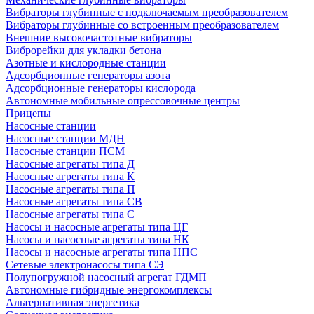
Вибраторы глубинные с подключаемым преобразователем
Вибраторы глубинные со встроенным преобразователем
Внешние высокочастотные вибраторы
Виброрейки для укладки бетона
Азотные и кислородные станции
Адсорбционные генераторы азота
Адсорбционные генераторы кислорода
Автономные мобильные опрессовочные центры
Прицепы
Насосные станции
Насосные станции МДН
Насосные станции ПСМ
Насосные агрегаты типа Д
Насосные агрегаты типа К
Насосные агрегаты типа П
Насосные агрегаты типа СВ
Насосные агрегаты типа С
Насосы и насосные агрегаты типа ЦГ
Насосы и насосные агрегаты типа НК
Насосы и насосные агрегаты типа НПС
Сетевые электронасосы типа СЭ
Полупогружной насосный агрегат ГДМП
Автономные гибридные энергокомплексы
Альтернативная энергетика