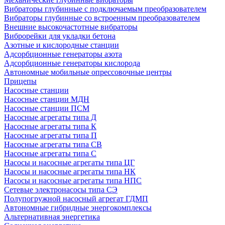
Вибраторы глубинные с подключаемым преобразователем
Вибраторы глубинные со встроенным преобразователем
Внешние высокочастотные вибраторы
Виброрейки для укладки бетона
Азотные и кислородные станции
Адсорбционные генераторы азота
Адсорбционные генераторы кислорода
Автономные мобильные опрессовочные центры
Прицепы
Насосные станции
Насосные станции МДН
Насосные станции ПСМ
Насосные агрегаты типа Д
Насосные агрегаты типа К
Насосные агрегаты типа П
Насосные агрегаты типа СВ
Насосные агрегаты типа С
Насосы и насосные агрегаты типа ЦГ
Насосы и насосные агрегаты типа НК
Насосы и насосные агрегаты типа НПС
Сетевые электронасосы типа СЭ
Полупогружной насосный агрегат ГДМП
Автономные гибридные энергокомплексы
Альтернативная энергетика