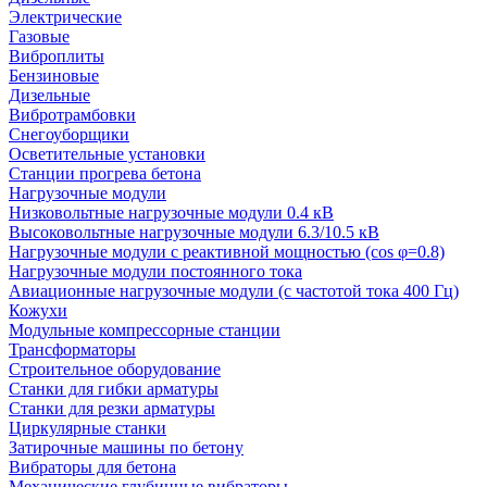
Электрические
Газовые
Виброплиты
Бензиновые
Дизельные
Вибротрамбовки
Снегоуборщики
Осветительные установки
Станции прогрева бетона
Нагрузочные модули
Низковольтные нагрузочные модули 0.4 кВ
Высоковольтные нагрузочные модули 6.3/10.5 кВ
Нагрузочные модули с реактивной мощностью (cos φ=0.8)
Нагрузочные модули постоянного тока
Авиационные нагрузочные модули (с частотой тока 400 Гц)
Кожухи
Модульные компрессорные станции
Трансформаторы
Строительное оборудование
Станки для гибки арматуры
Станки для резки арматуры
Циркулярные станки
Затирочные машины по бетону
Вибраторы для бетона
Механические глубинные вибраторы