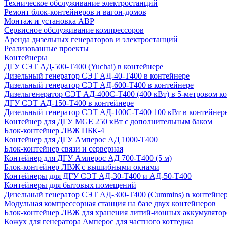
Техническое обслуживание электростанций
Ремонт блок-контейнеров и вагон-домов
Монтаж и установка АВР
Сервисное обслуживание компрессоров
Аренда дизельных генераторов и электростанций
Реализованные проекты
Контейнеры
ДГУ СЭТ АД-500-Т400 (Yuchai) в контейнере
Дизельный генератор СЭТ АД-40-Т400 в контейнере
Дизельный генератор СЭТ АД-600-Т400 в контейнере
Дизельгенератор СЭТ АД-400С-Т400 (400 кВт) в 5-метровом к
ДГУ СЭТ АД-150-Т400 в контейнере
Дизельный генератор СЭТ АД-100С-Т400 100 кВт в контейнер
Контейнер для ДГУ MGE 250 кВт с дополнительным баком
Блок-контейнер ЛВЖ ПБК-4
Контейнер для ДГУ Амперос АД 1000-Т400
Блок-контейнер связи и серверная
Контейнер для ДГУ Амперос АД 700-Т400 (5 м)
Блок-контейнер ЛВЖ с вышибными окнами
Контейнеры для ДГУ СЭТ АД-30-Т400 и АД-50-Т400
Контейнеры для бытовых помещений
Дизельный генератор СЭТ АД-300-Т400 (Cummins) в контейне
Модульная компрессорная станция на базе двух контейнеров
Блок-контейнер ЛВЖ для хранения литий-ионных аккумулятор
Кожух для генератора Амперос для частного коттеджа