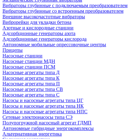
Вибраторы глубинные с подключаемым преобразователем
Вибраторы глубинные со встроенным преобразователем
Внешние высокочастотные вибраторы
Виброрейки для укладки бетона
Азотные и кислородные станции
Адсорбционные генераторы азота
Адсорбционные генераторы кислорода
Автономные мобильные опрессовочные центры
Прицепы
Насосные станции
Насосные станции МДН
Насосные станции ПСМ
Насосные агрегаты типа Д
Насосные агрегаты типа К
Насосные агрегаты типа П
Насосные агрегаты типа СВ
Насосные агрегаты типа С
Насосы и насосные агрегаты типа ЦГ
Насосы и насосные агрегаты типа НК
Насосы и насосные агрегаты типа НПС
Сетевые электронасосы типа СЭ
Полупогружной насосный агрегат ГДМП
Автономные гибридные энергокомплексы
Альтернативная энергетика