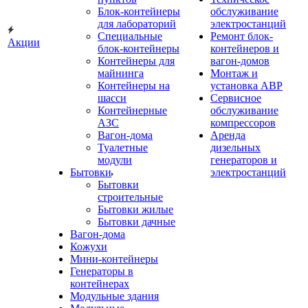
Блок-контейнеры
обслуживание
для лабораторий
электростанций
Специальные
Ремонт блок-
Акции
блок-контейнеры
контейнеров и
Контейнеры для
вагон-домов
майнинга
Монтаж и
Контейнеры на
установка АВР
шасси
Сервисное
Контейнерные
обслуживание
АЗС
компрессоров
Вагон-дома
Аренда
Туалетные
дизельных
модули
генераторов и
Бытовки
электростанций
Бытовки
строительные
Бытовки жилые
Бытовки дачные
Вагон-дома
Кожухи
Мини-контейнеры
Генераторы в
контейнерах
Модульные здания