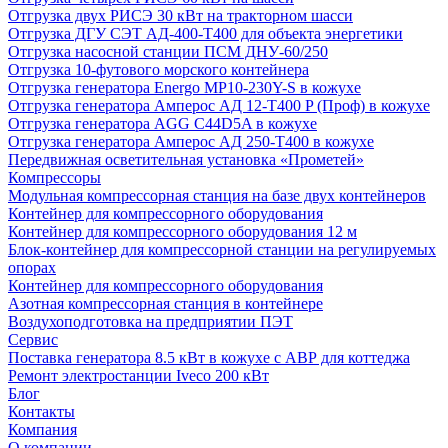
Отгрузка двух РИСЭ 30 кВт на тракторном шасси
Отгрузка ДГУ СЭТ АД-400-Т400 для объекта энергетики
Отгрузка насосной станции ПСМ ДНУ-60/250
Отгрузка 10-футового морского контейнера
Отгрузка генератора Energo MP10-230Y-S в кожухе
Отгрузка генератора Амперос АД 12-Т400 P (Проф) в кожухе
Отгрузка генератора AGG C44D5A в кожухе
Отгрузка генератора Амперос АД 250-Т400 в кожухе
Передвижная осветительная установка «Прометей»
Компрессоры
Модульная компрессорная станция на базе двух контейнеров
Контейнер для компрессорного оборудования
Контейнер для компрессорного оборудования 12 м
Блок-контейнер для компрессорной станции на регулируемых
опорах
Контейнер для компрессорного оборудования
Азотная компрессорная станция в контейнере
Воздухоподготовка на предприятии ПЭТ
Сервис
Поставка генератора 8.5 кВт в кожухе с АВР для коттеджа
Ремонт электростанции Iveco 200 кВт
Блог
Контакты
Компания
О компании