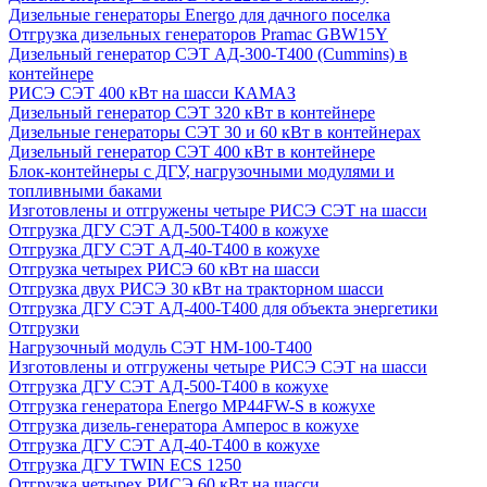
Дизельные генераторы Energo для дачного поселка
Отгрузка дизельных генераторов Pramac GВW15Y
Дизельный генератор СЭТ АД-300-Т400 (Cummins) в
контейнере
РИСЭ СЭТ 400 кВт на шасси КАМАЗ
Дизельный генератор СЭТ 320 кВт в контейнере
Дизельные генераторы СЭТ 30 и 60 кВт в контейнерах
Дизельный генератор СЭТ 400 кВт в контейнере
Блок-контейнеры с ДГУ, нагрузочными модулями и
топливными баками
Изготовлены и отгружены четыре РИСЭ СЭТ на шасси
Отгрузка ДГУ СЭТ АД-500-Т400 в кожухе
Отгрузка ДГУ СЭТ АД-40-Т400 в кожухе
Отгрузка четырех РИСЭ 60 кВт на шасси
Отгрузка двух РИСЭ 30 кВт на тракторном шасси
Отгрузка ДГУ СЭТ АД-400-Т400 для объекта энергетики
Отгрузки
Нагрузочный модуль СЭТ НМ-100-Т400
Изготовлены и отгружены четыре РИСЭ СЭТ на шасси
Отгрузка ДГУ СЭТ АД-500-Т400 в кожухе
Отгрузка генератора Energo MP44FW-S в кожухе
Отгрузка дизель-генератора Амперос в кожухе
Отгрузка ДГУ СЭТ АД-40-Т400 в кожухе
Отгрузка ДГУ TWIN ECS 1250
Отгрузка четырех РИСЭ 60 кВт на шасси