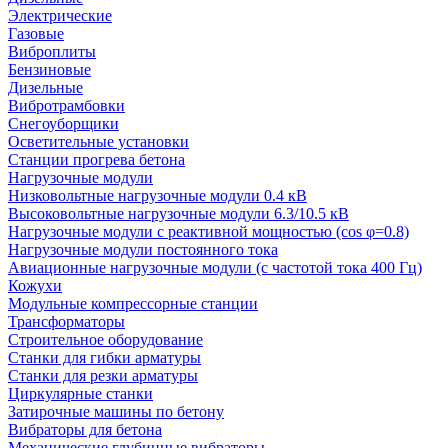
Электрические
Газовые
Виброплиты
Бензиновые
Дизельные
Вибротрамбовки
Снегоуборщики
Осветительные установки
Станции прогрева бетона
Нагрузочные модули
Низковольтные нагрузочные модули 0.4 кВ
Высоковольтные нагрузочные модули 6.3/10.5 кВ
Нагрузочные модули с реактивной мощностью (cos φ=0.8)
Нагрузочные модули постоянного тока
Авиационные нагрузочные модули (с частотой тока 400 Гц)
Кожухи
Модульные компрессорные станции
Трансформаторы
Строительное оборудование
Станки для гибки арматуры
Станки для резки арматуры
Циркулярные станки
Затирочные машины по бетону
Вибраторы для бетона
Механические глубинные вибраторы