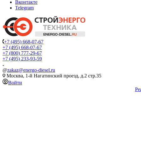
Вконтакте
Telegram
+7 (495) 668-07-67
+7 (495) 668-07-67
+7 (800) 777-29-67
+7 (495) 233-93-59
@
zakaz@energo-diesel.ru
Москва, 1-й Нагатинский проезд, д.2 стр.35
Войти
Ре