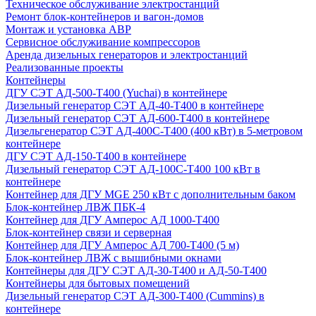
Техническое обслуживание электростанций
Ремонт блок-контейнеров и вагон-домов
Монтаж и установка АВР
Сервисное обслуживание компрессоров
Аренда дизельных генераторов и электростанций
Реализованные проекты
Контейнеры
ДГУ СЭТ АД-500-Т400 (Yuchai) в контейнере
Дизельный генератор СЭТ АД-40-Т400 в контейнере
Дизельный генератор СЭТ АД-600-Т400 в контейнере
Дизельгенератор СЭТ АД-400С-Т400 (400 кВт) в 5-метровом
контейнере
ДГУ СЭТ АД-150-Т400 в контейнере
Дизельный генератор СЭТ АД-100С-Т400 100 кВт в
контейнере
Контейнер для ДГУ MGE 250 кВт с дополнительным баком
Блок-контейнер ЛВЖ ПБК-4
Контейнер для ДГУ Амперос АД 1000-Т400
Блок-контейнер связи и серверная
Контейнер для ДГУ Амперос АД 700-Т400 (5 м)
Блок-контейнер ЛВЖ с вышибными окнами
Контейнеры для ДГУ СЭТ АД-30-Т400 и АД-50-Т400
Контейнеры для бытовых помещений
Дизельный генератор СЭТ АД-300-Т400 (Cummins) в
контейнере