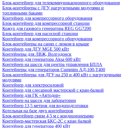
Блок-контейнер для телекоммуникационного оборудования
Блок-контейнеры с ДГУ, нагрузочными модулями и
топливными баками
Контейнер для компрессорного оборудования
Блок-контейнер для компрессорной станции
Кожух для газового генератора REG GG7200
Блок-контейнер для насосной станции
Контейнер для компрессорного оборудования
Блок-контейнеры на санях с люком в крыше
Контейнер для ДГУ MGE 500 кВт
Контейнеры для ЛВЖ, Волгодонск
Контейнер для генератора Aksa 600 кВт
Контейнер на шасси для центра управления БПЛА
Контейнеры для генераторов Cummins АД-100-Т400
Блок-контейнеры для ДГУ на 250 и 400 кВт с нагрузочными
модулями
Контейнер для электросиловой
Контейнер для слесарной мастерской с кран-балкой
Контейнер для ГК «Автодор»
Контейнер на шасси для лаборатории
Контейнер 13,5 метров для водоподготовки
Котельная на базе двух контейнеров
Блок-контейнер связи 4,5 м с кондиционерами
Контейнер-мастерская БКС-2С с кран балкой
Контейнер для генератора 400 кВт