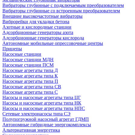
Вибраторы глубинные с подключаемым преобразователем
Вибраторы глубинные со встроенным преобразователем
Внешние высокочастотные вибраторы
Виброрейки для укладки бетона
Азотные и кислородные станции
Адсорбционные генераторы азота
Адсорбционные генераторы кислорода
Автономные мобильные опрессовочные центры
Прицепы
Насосные станции
Насосные станции МДН
Насосные станции ПСМ
Насосные агрегаты типа Д
Насосные агрегаты типа К
Насосные агрегаты типа П
Насосные агрегаты типа СВ
Насосные агрегаты типа С
Насосы и насосные агрегаты типа ЦГ
Насосы и насосные агрегаты типа НК
Насосы и насосные агрегаты типа НПС
Сетевые электронасосы типа СЭ
Полупогружной насосный агрегат ГДМП
Автономные гибридные энергокомплексы
Альтернативная энергетика