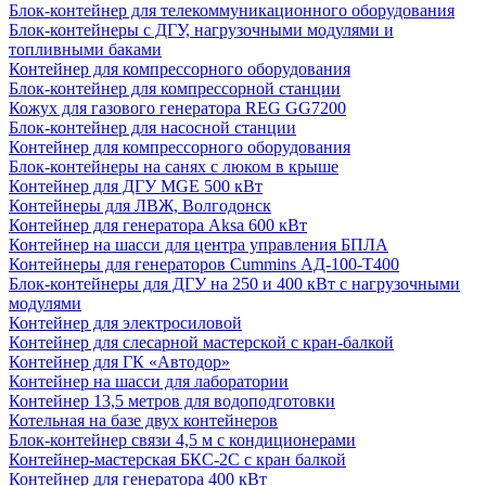
Блок-контейнер для телекоммуникационного оборудования
Блок-контейнеры с ДГУ, нагрузочными модулями и
топливными баками
Контейнер для компрессорного оборудования
Блок-контейнер для компрессорной станции
Кожух для газового генератора REG GG7200
Блок-контейнер для насосной станции
Контейнер для компрессорного оборудования
Блок-контейнеры на санях с люком в крыше
Контейнер для ДГУ MGE 500 кВт
Контейнеры для ЛВЖ, Волгодонск
Контейнер для генератора Aksa 600 кВт
Контейнер на шасси для центра управления БПЛА
Контейнеры для генераторов Cummins АД-100-Т400
Блок-контейнеры для ДГУ на 250 и 400 кВт с нагрузочными
модулями
Контейнер для электросиловой
Контейнер для слесарной мастерской с кран-балкой
Контейнер для ГК «Автодор»
Контейнер на шасси для лаборатории
Контейнер 13,5 метров для водоподготовки
Котельная на базе двух контейнеров
Блок-контейнер связи 4,5 м с кондиционерами
Контейнер-мастерская БКС-2С с кран балкой
Контейнер для генератора 400 кВт