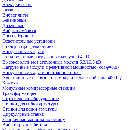
Электрические
Газовые
Виброплиты
Бензиновые
Дизельные
Вибротрамбовки
Снегоуборщики
Осветительные установки
Станции прогрева бетона
Нагрузочные модули
Низковольтные нагрузочные модули 0.4 кВ
Высоковольтные нагрузочные модули 6.3/10.5 кВ
Нагрузочные модули с реактивной мощностью (cos φ=0.8)
Нагрузочные модули постоянного тока
Авиационные нагрузочные модули (с частотой тока 400 Гц)
Кожухи
Модульные компрессорные станции
Трансформаторы
Строительное оборудование
Станки для гибки арматуры
Станки для резки арматуры
Циркулярные станки
Затирочные машины по бетону
Вибраторы для бетона
Механические глубинные вибраторы