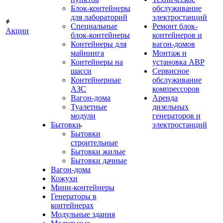
Блок-контейнеры
обслуживание
для лабораторий
электростанций
Специальные
Ремонт блок-
Акции
блок-контейнеры
контейнеров и
Контейнеры для
вагон-домов
майнинга
Монтаж и
Контейнеры на
установка АВР
шасси
Сервисное
Контейнерные
обслуживание
АЗС
компрессоров
Вагон-дома
Аренда
Туалетные
дизельных
модули
генераторов и
Бытовки
электростанций
Бытовки
строительные
Бытовки жилые
Бытовки дачные
Вагон-дома
Кожухи
Мини-контейнеры
Генераторы в
контейнерах
Модульные здания