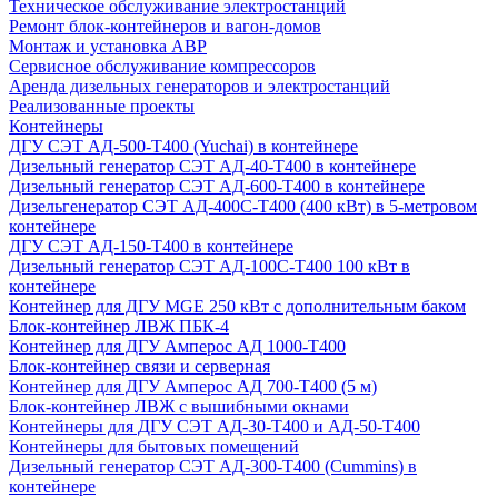
Техническое обслуживание электростанций
Ремонт блок-контейнеров и вагон-домов
Монтаж и установка АВР
Сервисное обслуживание компрессоров
Аренда дизельных генераторов и электростанций
Реализованные проекты
Контейнеры
ДГУ СЭТ АД-500-Т400 (Yuchai) в контейнере
Дизельный генератор СЭТ АД-40-Т400 в контейнере
Дизельный генератор СЭТ АД-600-Т400 в контейнере
Дизельгенератор СЭТ АД-400С-Т400 (400 кВт) в 5-метровом
контейнере
ДГУ СЭТ АД-150-Т400 в контейнере
Дизельный генератор СЭТ АД-100С-Т400 100 кВт в
контейнере
Контейнер для ДГУ MGE 250 кВт с дополнительным баком
Блок-контейнер ЛВЖ ПБК-4
Контейнер для ДГУ Амперос АД 1000-Т400
Блок-контейнер связи и серверная
Контейнер для ДГУ Амперос АД 700-Т400 (5 м)
Блок-контейнер ЛВЖ с вышибными окнами
Контейнеры для ДГУ СЭТ АД-30-Т400 и АД-50-Т400
Контейнеры для бытовых помещений
Дизельный генератор СЭТ АД-300-Т400 (Cummins) в
контейнере