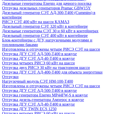
Дизельные генераторы Energo для дачного поселка
Отгрузка дизельных генераторов Pramac GВW15Y
Дизельный генератор СЭТ АД-300-Т400 (Cummins) в
контейнере
РИСЭ СЭТ 400 кВт на шасси КАМАЗ
Дизельный генератор СЭТ 320 кВт в контейнере
Дизельные генераторы СЭТ 30 и 60 кВт в контейнерах
Дизельный генератор СЭТ 400 кВт в контейнере
Блок-контейнеры с ДГУ, нагрузочными модулями и
топливными баками
Изготовлены и отгружены четыре РИСЭ СЭТ на шасси
Отгрузка ДГУ СЭТ АД-500-Т400 в кожухе
Отгрузка ДГУ СЭТ АД-40-Т400 в кожухе
Отгрузка четырех РИСЭ 60 кВт на шасси
Отгрузка двух РИСЭ 30 кВт на тракторном шасси
Отгрузка ДГУ СЭТ АД-400-Т400 для объекта энергетики
Отгрузки
Нагрузочный модуль СЭТ НМ-100-Т400
Изготовлены и отгружены четыре РИСЭ СЭТ на шасси
Отгрузка ДГУ СЭТ АД-500-Т400 в кожухе
Отгрузка генератора Energo MP44FW-S в кожухе
Отгрузка дизель-генератора Амперос в кожухе
Отгрузка ДГУ СЭТ АД-40-Т400 в кожухе
Отгрузка ДГУ TWIN ECS 1250
Отгрузка четырех РИСЭ 60 кВт на шасси