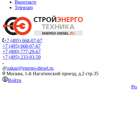
Вконтакте
Telegram
+7 (495) 668-07-67
+7 (495) 668-07-67
+7 (800) 777-29-67
+7 (495) 233-93-59
@
zakaz@energo-diesel.ru
Москва, 1-й Нагатинский проезд, д.2 стр.35
Войти
Ре