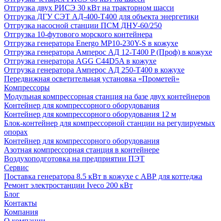
Отгрузка двух РИСЭ 30 кВт на тракторном шасси
Отгрузка ДГУ СЭТ АД-400-Т400 для объекта энергетики
Отгрузка насосной станции ПСМ ДНУ-60/250
Отгрузка 10-футового морского контейнера
Отгрузка генератора Energo MP10-230Y-S в кожухе
Отгрузка генератора Амперос АД 12-Т400 P (Проф) в кожухе
Отгрузка генератора AGG C44D5A в кожухе
Отгрузка генератора Амперос АД 250-Т400 в кожухе
Передвижная осветительная установка «Прометей»
Компрессоры
Модульная компрессорная станция на базе двух контейнеров
Контейнер для компрессорного оборудования
Контейнер для компрессорного оборудования 12 м
Блок-контейнер для компрессорной станции на регулируемых
опорах
Контейнер для компрессорного оборудования
Азотная компрессорная станция в контейнере
Воздухоподготовка на предприятии ПЭТ
Сервис
Поставка генератора 8.5 кВт в кожухе с АВР для коттеджа
Ремонт электростанции Iveco 200 кВт
Блог
Контакты
Компания
О компании