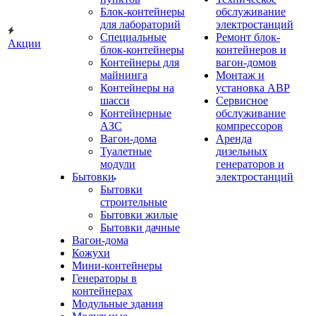
Блок-контейнеры
обслуживание
для лабораторий
электростанций
Специальные
Ремонт блок-
Акции
блок-контейнеры
контейнеров и
Контейнеры для
вагон-домов
майнинга
Монтаж и
Контейнеры на
установка АВР
шасси
Сервисное
Контейнерные
обслуживание
АЗС
компрессоров
Вагон-дома
Аренда
Туалетные
дизельных
модули
генераторов и
Бытовки
электростанций
Бытовки
строительные
Бытовки жилые
Бытовки дачные
Вагон-дома
Кожухи
Мини-контейнеры
Генераторы в
контейнерах
Модульные здания