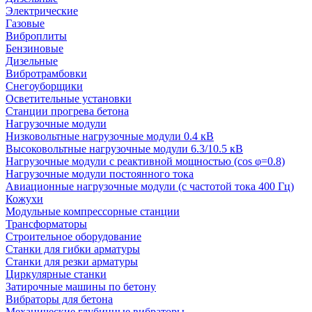
Электрические
Газовые
Виброплиты
Бензиновые
Дизельные
Вибротрамбовки
Снегоуборщики
Осветительные установки
Станции прогрева бетона
Нагрузочные модули
Низковольтные нагрузочные модули 0.4 кВ
Высоковольтные нагрузочные модули 6.3/10.5 кВ
Нагрузочные модули с реактивной мощностью (cos φ=0.8)
Нагрузочные модули постоянного тока
Авиационные нагрузочные модули (с частотой тока 400 Гц)
Кожухи
Модульные компрессорные станции
Трансформаторы
Строительное оборудование
Станки для гибки арматуры
Станки для резки арматуры
Циркулярные станки
Затирочные машины по бетону
Вибраторы для бетона
Механические глубинные вибраторы