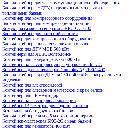
Блок-контейнер для телекоммуникационного оборудования
Блок-контейнеры с ДГУ, нагрузочными модулями и
топливными баками
Контейнер для компрессорного оборудования
Блок-контейнер для компрессорной станции
Кожух для газового генератора REG GG7200
Блок-контейнер для насосной станции
Контейнер для компрессорного оборудования
Блок-контейнеры на санях с люком в крыше
Контейнер для ДГУ MGE 500 кВт
Контейнеры для ЛВЖ, Волгодонск
Контейнер для генератора Aksa 600 кВт
Контейнер на шасси для центра управления БПЛА
Контейнеры для генераторов Cummins АД-100-Т400
Блок-контейнеры для ДГУ на 250 и 400 кВт с нагрузочными
модулями
Контейнер для электросиловой
Контейнер для слесарной мастерской с кран-балкой
Контейнер для ГК «Автодор»
Контейнер на шасси для лаборатории
Контейнер 13,5 метров для водоподготовки
Котельная на базе двух контейнеров
Блок-контейнер связи 4,5 м с кондиционерами
Контейнер-мастерская БКС-2С с кран балкой
Контейнер для генератора 400 кВт