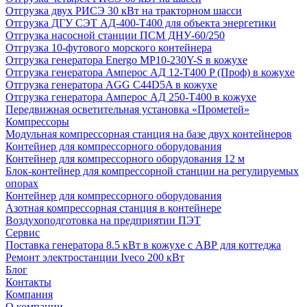
Отгрузка двух РИСЭ 30 кВт на тракторном шасси
Отгрузка ДГУ СЭТ АД-400-Т400 для объекта энергетики
Отгрузка насосной станции ПСМ ДНУ-60/250
Отгрузка 10-футового морского контейнера
Отгрузка генератора Energo MP10-230Y-S в кожухе
Отгрузка генератора Амперос АД 12-Т400 P (Проф) в кожухе
Отгрузка генератора AGG C44D5A в кожухе
Отгрузка генератора Амперос АД 250-Т400 в кожухе
Передвижная осветительная установка «Прометей»
Компрессоры
Модульная компрессорная станция на базе двух контейнеров
Контейнер для компрессорного оборудования
Контейнер для компрессорного оборудования 12 м
Блок-контейнер для компрессорной станции на регулируемых
опорах
Контейнер для компрессорного оборудования
Азотная компрессорная станция в контейнере
Воздухоподготовка на предприятии ПЭТ
Сервис
Поставка генератора 8.5 кВт в кожухе с АВР для коттеджа
Ремонт электростанции Iveco 200 кВт
Блог
Контакты
Компания
О компании