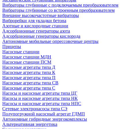
Вибраторы глубинные с подключаемым преобразователем
Вибраторы глубинные со встроенным преобразователем
Внешние высокочастотные вибраторы
Виброрейки для укладки бетона
Азотные и кислородные станции
Адсорбционные генераторы азота
Адсорбционные генераторы кислорода
Автономные мобильные опрессовочные центры
Прицепы
Насосные станции
Насосные станции МДН
Насосные станции ПСМ
Насосные агрегаты типа Д
Насосные агрегаты типа К
Насосные агрегаты типа П
Насосные агрегаты типа СВ
Насосные агрегаты типа С
Насосы и насосные агрегаты типа ЦГ
Насосы и насосные агрегаты типа НК
Насосы и насосные агрегаты типа НПС
Сетевые электронасосы типа СЭ
Полупогружной насосный агрегат ГДМП
Автономные гибридные энергокомплексы
Альтернативная энергетика