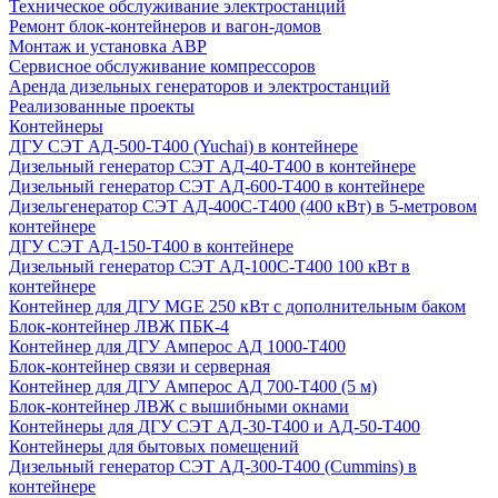
Техническое обслуживание электростанций
Ремонт блок-контейнеров и вагон-домов
Монтаж и установка АВР
Сервисное обслуживание компрессоров
Аренда дизельных генераторов и электростанций
Реализованные проекты
Контейнеры
ДГУ СЭТ АД-500-Т400 (Yuchai) в контейнере
Дизельный генератор СЭТ АД-40-Т400 в контейнере
Дизельный генератор СЭТ АД-600-Т400 в контейнере
Дизельгенератор СЭТ АД-400С-Т400 (400 кВт) в 5-метровом
контейнере
ДГУ СЭТ АД-150-Т400 в контейнере
Дизельный генератор СЭТ АД-100С-Т400 100 кВт в
контейнере
Контейнер для ДГУ MGE 250 кВт с дополнительным баком
Блок-контейнер ЛВЖ ПБК-4
Контейнер для ДГУ Амперос АД 1000-Т400
Блок-контейнер связи и серверная
Контейнер для ДГУ Амперос АД 700-Т400 (5 м)
Блок-контейнер ЛВЖ с вышибными окнами
Контейнеры для ДГУ СЭТ АД-30-Т400 и АД-50-Т400
Контейнеры для бытовых помещений
Дизельный генератор СЭТ АД-300-Т400 (Cummins) в
контейнере