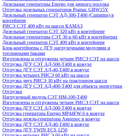
Дизельные генераторы Energo для дачного поселка
Отгрузка дизельных генераторов Pramac GВW15Y
Дизельный генератор СЭТ АД-300-Т400 (Cummins) в
контейнере
РИСЭ СЭТ 400 кВт на шасси КАМАЗ
Дизельный генератор СЭТ 320 кВт в контейнере
Дизельные генераторы СЭТ 30 и 60 кВт в контейнерах
Дизельный генератор СЭТ 400 кВт в контейнере
Блок-контейнеры с ДГУ, нагрузочными модулями и
топливными баками
Изготовлены и отгружены четыре РИСЭ СЭТ на шасси
Отгрузка ДГУ СЭТ АД-500-Т400 в кожухе
Отгрузка ДГУ СЭТ АД-40-Т400 в кожухе
Отгрузка четырех РИСЭ 60 кВт на шасси
Отгрузка двух РИСЭ 30 кВт на тракторном шасси
Отгрузка ДГУ СЭТ АД-400-Т400 для объекта энергетики
Отгрузки
Нагрузочный модуль СЭТ НМ-100-Т400
Изготовлены и отгружены четыре РИСЭ СЭТ на шасси
Отгрузка ДГУ СЭТ АД-500-Т400 в кожухе
Отгрузка генератора Energo MP44FW-S в кожухе
Отгрузка дизель-генератора Амперос в кожухе
Отгрузка ДГУ СЭТ АД-40-Т400 в кожухе
Отгрузка ДГУ TWIN ECS 1250
Отгрузка четырех РИСЭ 60 кВт на шасси