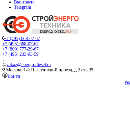
Вконтакте
Telegram
+7 (495) 668-07-67
+7 (495) 668-07-67
+7 (800) 777-29-67
+7 (495) 233-93-59
@
zakaz@energo-diesel.ru
Москва, 1-й Нагатинский проезд, д.2 стр.35
Войти
Ре