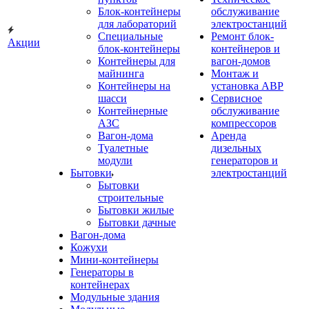
Блок-контейнеры
обслуживание
для лабораторий
электростанций
Специальные
Ремонт блок-
Акции
блок-контейнеры
контейнеров и
Контейнеры для
вагон-домов
майнинга
Монтаж и
Контейнеры на
установка АВР
шасси
Сервисное
Контейнерные
обслуживание
АЗС
компрессоров
Вагон-дома
Аренда
Туалетные
дизельных
модули
генераторов и
Бытовки
электростанций
Бытовки
строительные
Бытовки жилые
Бытовки дачные
Вагон-дома
Кожухи
Мини-контейнеры
Генераторы в
контейнерах
Модульные здания