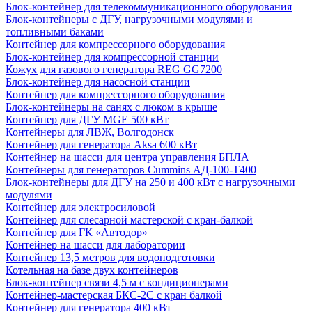
Блок-контейнер для телекоммуникационного оборудования
Блок-контейнеры с ДГУ, нагрузочными модулями и
топливными баками
Контейнер для компрессорного оборудования
Блок-контейнер для компрессорной станции
Кожух для газового генератора REG GG7200
Блок-контейнер для насосной станции
Контейнер для компрессорного оборудования
Блок-контейнеры на санях с люком в крыше
Контейнер для ДГУ MGE 500 кВт
Контейнеры для ЛВЖ, Волгодонск
Контейнер для генератора Aksa 600 кВт
Контейнер на шасси для центра управления БПЛА
Контейнеры для генераторов Cummins АД-100-Т400
Блок-контейнеры для ДГУ на 250 и 400 кВт с нагрузочными
модулями
Контейнер для электросиловой
Контейнер для слесарной мастерской с кран-балкой
Контейнер для ГК «Автодор»
Контейнер на шасси для лаборатории
Контейнер 13,5 метров для водоподготовки
Котельная на базе двух контейнеров
Блок-контейнер связи 4,5 м с кондиционерами
Контейнер-мастерская БКС-2С с кран балкой
Контейнер для генератора 400 кВт