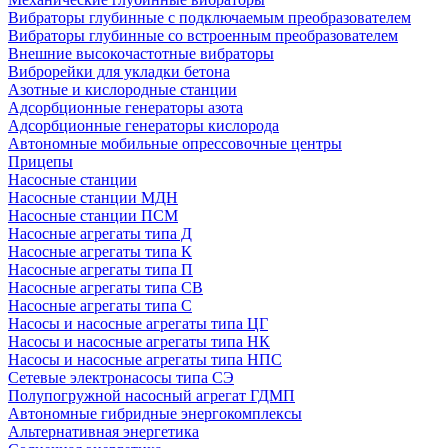
Вибраторы глубинные с подключаемым преобразователем
Вибраторы глубинные со встроенным преобразователем
Внешние высокочастотные вибраторы
Виброрейки для укладки бетона
Азотные и кислородные станции
Адсорбционные генераторы азота
Адсорбционные генераторы кислорода
Автономные мобильные опрессовочные центры
Прицепы
Насосные станции
Насосные станции МДН
Насосные станции ПСМ
Насосные агрегаты типа Д
Насосные агрегаты типа К
Насосные агрегаты типа П
Насосные агрегаты типа СВ
Насосные агрегаты типа С
Насосы и насосные агрегаты типа ЦГ
Насосы и насосные агрегаты типа НК
Насосы и насосные агрегаты типа НПС
Сетевые электронасосы типа СЭ
Полупогружной насосный агрегат ГДМП
Автономные гибридные энергокомплексы
Альтернативная энергетика