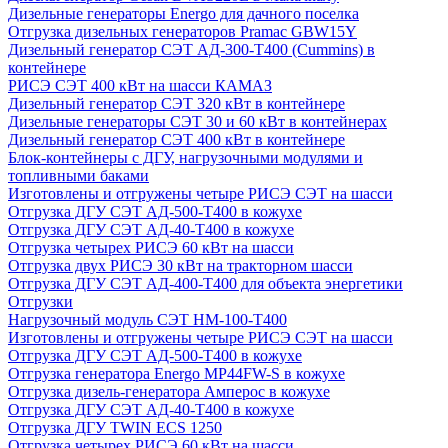
Дизельные генераторы Energo для дачного поселка
Отгрузка дизельных генераторов Pramac GВW15Y
Дизельный генератор СЭТ АД-300-Т400 (Cummins) в
контейнере
РИСЭ СЭТ 400 кВт на шасси КАМАЗ
Дизельный генератор СЭТ 320 кВт в контейнере
Дизельные генераторы СЭТ 30 и 60 кВт в контейнерах
Дизельный генератор СЭТ 400 кВт в контейнере
Блок-контейнеры с ДГУ, нагрузочными модулями и
топливными баками
Изготовлены и отгружены четыре РИСЭ СЭТ на шасси
Отгрузка ДГУ СЭТ АД-500-Т400 в кожухе
Отгрузка ДГУ СЭТ АД-40-Т400 в кожухе
Отгрузка четырех РИСЭ 60 кВт на шасси
Отгрузка двух РИСЭ 30 кВт на тракторном шасси
Отгрузка ДГУ СЭТ АД-400-Т400 для объекта энергетики
Отгрузки
Нагрузочный модуль СЭТ НМ-100-Т400
Изготовлены и отгружены четыре РИСЭ СЭТ на шасси
Отгрузка ДГУ СЭТ АД-500-Т400 в кожухе
Отгрузка генератора Energo MP44FW-S в кожухе
Отгрузка дизель-генератора Амперос в кожухе
Отгрузка ДГУ СЭТ АД-40-Т400 в кожухе
Отгрузка ДГУ TWIN ECS 1250
Отгрузка четырех РИСЭ 60 кВт на шасси