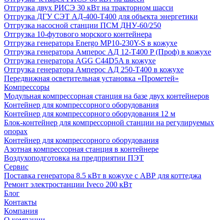
Отгрузка двух РИСЭ 30 кВт на тракторном шасси
Отгрузка ДГУ СЭТ АД-400-Т400 для объекта энергетики
Отгрузка насосной станции ПСМ ДНУ-60/250
Отгрузка 10-футового морского контейнера
Отгрузка генератора Energo MP10-230Y-S в кожухе
Отгрузка генератора Амперос АД 12-Т400 P (Проф) в кожухе
Отгрузка генератора AGG C44D5A в кожухе
Отгрузка генератора Амперос АД 250-Т400 в кожухе
Передвижная осветительная установка «Прометей»
Компрессоры
Модульная компрессорная станция на базе двух контейнеров
Контейнер для компрессорного оборудования
Контейнер для компрессорного оборудования 12 м
Блок-контейнер для компрессорной станции на регулируемых
опорах
Контейнер для компрессорного оборудования
Азотная компрессорная станция в контейнере
Воздухоподготовка на предприятии ПЭТ
Сервис
Поставка генератора 8.5 кВт в кожухе с АВР для коттеджа
Ремонт электростанции Iveco 200 кВт
Блог
Контакты
Компания
О компании