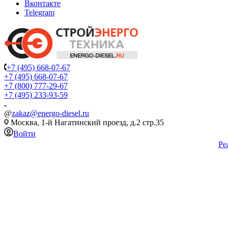
Вконтакте
Telegram
+7 (495) 668-07-67
+7 (495) 668-07-67
+7 (800) 777-29-67
+7 (495) 233-93-59
@
zakaz@energo-diesel.ru
Москва, 1-й Нагатинский проезд, д.2 стр.35
Войти
Ре