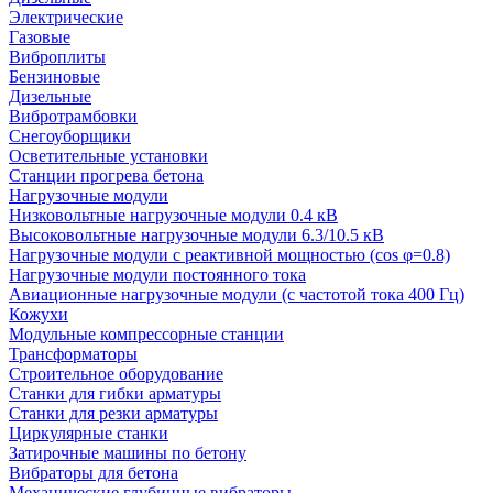
Электрические
Газовые
Виброплиты
Бензиновые
Дизельные
Вибротрамбовки
Снегоуборщики
Осветительные установки
Станции прогрева бетона
Нагрузочные модули
Низковольтные нагрузочные модули 0.4 кВ
Высоковольтные нагрузочные модули 6.3/10.5 кВ
Нагрузочные модули с реактивной мощностью (cos φ=0.8)
Нагрузочные модули постоянного тока
Авиационные нагрузочные модули (с частотой тока 400 Гц)
Кожухи
Модульные компрессорные станции
Трансформаторы
Строительное оборудование
Станки для гибки арматуры
Станки для резки арматуры
Циркулярные станки
Затирочные машины по бетону
Вибраторы для бетона
Механические глубинные вибраторы