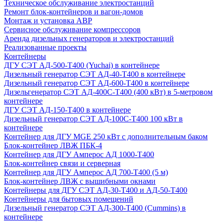
Техническое обслуживание электростанций
Ремонт блок-контейнеров и вагон-домов
Монтаж и установка АВР
Сервисное обслуживание компрессоров
Аренда дизельных генераторов и электростанций
Реализованные проекты
Контейнеры
ДГУ СЭТ АД-500-Т400 (Yuchai) в контейнере
Дизельный генератор СЭТ АД-40-Т400 в контейнере
Дизельный генератор СЭТ АД-600-Т400 в контейнере
Дизельгенератор СЭТ АД-400С-Т400 (400 кВт) в 5-метровом
контейнере
ДГУ СЭТ АД-150-Т400 в контейнере
Дизельный генератор СЭТ АД-100С-Т400 100 кВт в
контейнере
Контейнер для ДГУ MGE 250 кВт с дополнительным баком
Блок-контейнер ЛВЖ ПБК-4
Контейнер для ДГУ Амперос АД 1000-Т400
Блок-контейнер связи и серверная
Контейнер для ДГУ Амперос АД 700-Т400 (5 м)
Блок-контейнер ЛВЖ с вышибными окнами
Контейнеры для ДГУ СЭТ АД-30-Т400 и АД-50-Т400
Контейнеры для бытовых помещений
Дизельный генератор СЭТ АД-300-Т400 (Cummins) в
контейнере