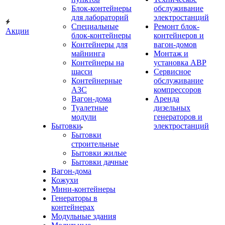
Блок-контейнеры
обслуживание
для лабораторий
электростанций
Специальные
Ремонт блок-
Акции
блок-контейнеры
контейнеров и
Контейнеры для
вагон-домов
майнинга
Монтаж и
Контейнеры на
установка АВР
шасси
Сервисное
Контейнерные
обслуживание
АЗС
компрессоров
Вагон-дома
Аренда
Туалетные
дизельных
модули
генераторов и
Бытовки
электростанций
Бытовки
строительные
Бытовки жилые
Бытовки дачные
Вагон-дома
Кожухи
Мини-контейнеры
Генераторы в
контейнерах
Модульные здания