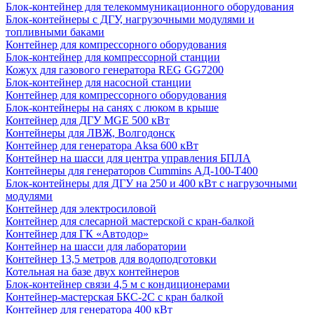
Блок-контейнер для телекоммуникационного оборудования
Блок-контейнеры с ДГУ, нагрузочными модулями и
топливными баками
Контейнер для компрессорного оборудования
Блок-контейнер для компрессорной станции
Кожух для газового генератора REG GG7200
Блок-контейнер для насосной станции
Контейнер для компрессорного оборудования
Блок-контейнеры на санях с люком в крыше
Контейнер для ДГУ MGE 500 кВт
Контейнеры для ЛВЖ, Волгодонск
Контейнер для генератора Aksa 600 кВт
Контейнер на шасси для центра управления БПЛА
Контейнеры для генераторов Cummins АД-100-Т400
Блок-контейнеры для ДГУ на 250 и 400 кВт с нагрузочными
модулями
Контейнер для электросиловой
Контейнер для слесарной мастерской с кран-балкой
Контейнер для ГК «Автодор»
Контейнер на шасси для лаборатории
Контейнер 13,5 метров для водоподготовки
Котельная на базе двух контейнеров
Блок-контейнер связи 4,5 м с кондиционерами
Контейнер-мастерская БКС-2С с кран балкой
Контейнер для генератора 400 кВт