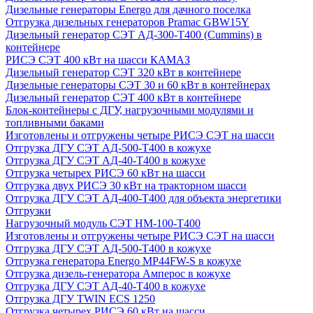
Дизельные генераторы Energo для дачного поселка
Отгрузка дизельных генераторов Pramac GВW15Y
Дизельный генератор СЭТ АД-300-Т400 (Cummins) в
контейнере
РИСЭ СЭТ 400 кВт на шасси КАМАЗ
Дизельный генератор СЭТ 320 кВт в контейнере
Дизельные генераторы СЭТ 30 и 60 кВт в контейнерах
Дизельный генератор СЭТ 400 кВт в контейнере
Блок-контейнеры с ДГУ, нагрузочными модулями и
топливными баками
Изготовлены и отгружены четыре РИСЭ СЭТ на шасси
Отгрузка ДГУ СЭТ АД-500-Т400 в кожухе
Отгрузка ДГУ СЭТ АД-40-Т400 в кожухе
Отгрузка четырех РИСЭ 60 кВт на шасси
Отгрузка двух РИСЭ 30 кВт на тракторном шасси
Отгрузка ДГУ СЭТ АД-400-Т400 для объекта энергетики
Отгрузки
Нагрузочный модуль СЭТ НМ-100-Т400
Изготовлены и отгружены четыре РИСЭ СЭТ на шасси
Отгрузка ДГУ СЭТ АД-500-Т400 в кожухе
Отгрузка генератора Energo MP44FW-S в кожухе
Отгрузка дизель-генератора Амперос в кожухе
Отгрузка ДГУ СЭТ АД-40-Т400 в кожухе
Отгрузка ДГУ TWIN ECS 1250
Отгрузка четырех РИСЭ 60 кВт на шасси