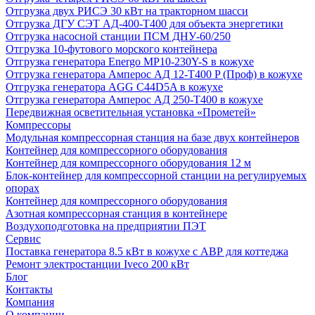
Отгрузка двух РИСЭ 30 кВт на тракторном шасси
Отгрузка ДГУ СЭТ АД-400-Т400 для объекта энергетики
Отгрузка насосной станции ПСМ ДНУ-60/250
Отгрузка 10-футового морского контейнера
Отгрузка генератора Energo MP10-230Y-S в кожухе
Отгрузка генератора Амперос АД 12-Т400 P (Проф) в кожухе
Отгрузка генератора AGG C44D5A в кожухе
Отгрузка генератора Амперос АД 250-Т400 в кожухе
Передвижная осветительная установка «Прометей»
Компрессоры
Модульная компрессорная станция на базе двух контейнеров
Контейнер для компрессорного оборудования
Контейнер для компрессорного оборудования 12 м
Блок-контейнер для компрессорной станции на регулируемых
опорах
Контейнер для компрессорного оборудования
Азотная компрессорная станция в контейнере
Воздухоподготовка на предприятии ПЭТ
Сервис
Поставка генератора 8.5 кВт в кожухе с АВР для коттеджа
Ремонт электростанции Iveco 200 кВт
Блог
Контакты
Компания
О компании