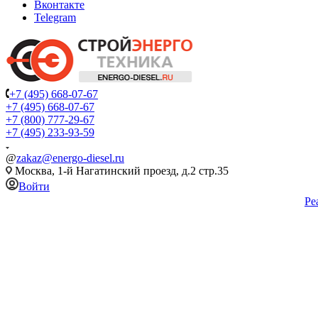
Вконтакте
Telegram
+7 (495) 668-07-67
+7 (495) 668-07-67
+7 (800) 777-29-67
+7 (495) 233-93-59
@
zakaz@energo-diesel.ru
Москва, 1-й Нагатинский проезд, д.2 стр.35
Войти
Ре