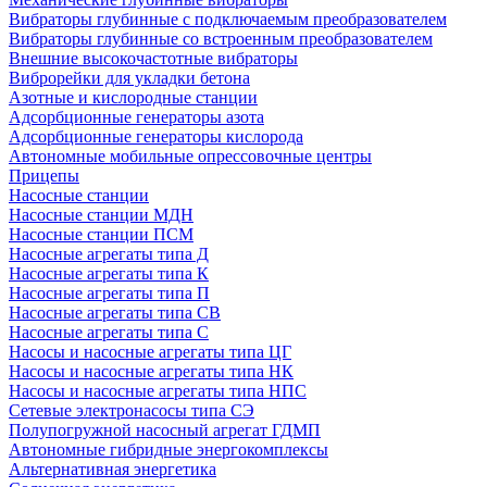
Вибраторы глубинные с подключаемым преобразователем
Вибраторы глубинные со встроенным преобразователем
Внешние высокочастотные вибраторы
Виброрейки для укладки бетона
Азотные и кислородные станции
Адсорбционные генераторы азота
Адсорбционные генераторы кислорода
Автономные мобильные опрессовочные центры
Прицепы
Насосные станции
Насосные станции МДН
Насосные станции ПСМ
Насосные агрегаты типа Д
Насосные агрегаты типа К
Насосные агрегаты типа П
Насосные агрегаты типа СВ
Насосные агрегаты типа С
Насосы и насосные агрегаты типа ЦГ
Насосы и насосные агрегаты типа НК
Насосы и насосные агрегаты типа НПС
Сетевые электронасосы типа СЭ
Полупогружной насосный агрегат ГДМП
Автономные гибридные энергокомплексы
Альтернативная энергетика