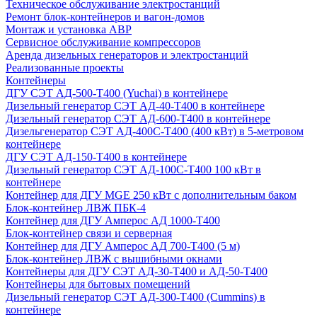
Техническое обслуживание электростанций
Ремонт блок-контейнеров и вагон-домов
Монтаж и установка АВР
Сервисное обслуживание компрессоров
Аренда дизельных генераторов и электростанций
Реализованные проекты
Контейнеры
ДГУ СЭТ АД-500-Т400 (Yuchai) в контейнере
Дизельный генератор СЭТ АД-40-Т400 в контейнере
Дизельный генератор СЭТ АД-600-Т400 в контейнере
Дизельгенератор СЭТ АД-400С-Т400 (400 кВт) в 5-метровом
контейнере
ДГУ СЭТ АД-150-Т400 в контейнере
Дизельный генератор СЭТ АД-100С-Т400 100 кВт в
контейнере
Контейнер для ДГУ MGE 250 кВт с дополнительным баком
Блок-контейнер ЛВЖ ПБК-4
Контейнер для ДГУ Амперос АД 1000-Т400
Блок-контейнер связи и серверная
Контейнер для ДГУ Амперос АД 700-Т400 (5 м)
Блок-контейнер ЛВЖ с вышибными окнами
Контейнеры для ДГУ СЭТ АД-30-Т400 и АД-50-Т400
Контейнеры для бытовых помещений
Дизельный генератор СЭТ АД-300-Т400 (Cummins) в
контейнере