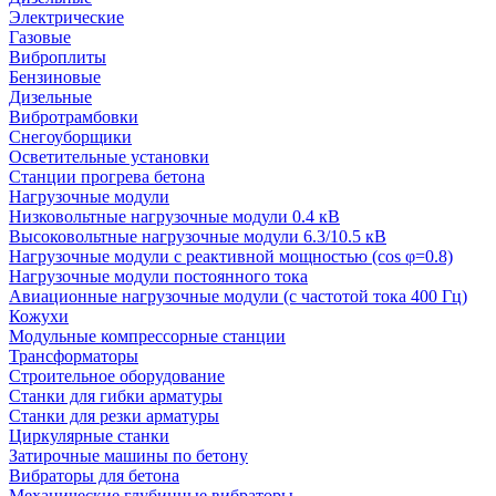
Электрические
Газовые
Виброплиты
Бензиновые
Дизельные
Вибротрамбовки
Снегоуборщики
Осветительные установки
Станции прогрева бетона
Нагрузочные модули
Низковольтные нагрузочные модули 0.4 кВ
Высоковольтные нагрузочные модули 6.3/10.5 кВ
Нагрузочные модули с реактивной мощностью (cos φ=0.8)
Нагрузочные модули постоянного тока
Авиационные нагрузочные модули (с частотой тока 400 Гц)
Кожухи
Модульные компрессорные станции
Трансформаторы
Строительное оборудование
Станки для гибки арматуры
Станки для резки арматуры
Циркулярные станки
Затирочные машины по бетону
Вибраторы для бетона
Механические глубинные вибраторы