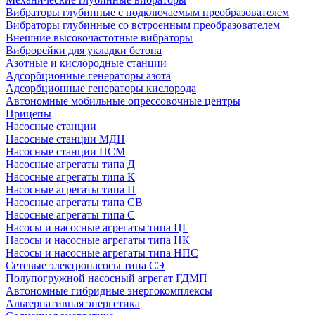
Вибраторы глубинные с подключаемым преобразователем
Вибраторы глубинные со встроенным преобразователем
Внешние высокочастотные вибраторы
Виброрейки для укладки бетона
Азотные и кислородные станции
Адсорбционные генераторы азота
Адсорбционные генераторы кислорода
Автономные мобильные опрессовочные центры
Прицепы
Насосные станции
Насосные станции МДН
Насосные станции ПСМ
Насосные агрегаты типа Д
Насосные агрегаты типа К
Насосные агрегаты типа П
Насосные агрегаты типа СВ
Насосные агрегаты типа С
Насосы и насосные агрегаты типа ЦГ
Насосы и насосные агрегаты типа НК
Насосы и насосные агрегаты типа НПС
Сетевые электронасосы типа СЭ
Полупогружной насосный агрегат ГДМП
Автономные гибридные энергокомплексы
Альтернативная энергетика