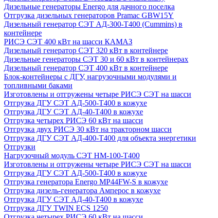
Дизельные генераторы Energo для дачного поселка
Отгрузка дизельных генераторов Pramac GВW15Y
Дизельный генератор СЭТ АД-300-Т400 (Cummins) в
контейнере
РИСЭ СЭТ 400 кВт на шасси КАМАЗ
Дизельный генератор СЭТ 320 кВт в контейнере
Дизельные генераторы СЭТ 30 и 60 кВт в контейнерах
Дизельный генератор СЭТ 400 кВт в контейнере
Блок-контейнеры с ДГУ, нагрузочными модулями и
топливными баками
Изготовлены и отгружены четыре РИСЭ СЭТ на шасси
Отгрузка ДГУ СЭТ АД-500-Т400 в кожухе
Отгрузка ДГУ СЭТ АД-40-Т400 в кожухе
Отгрузка четырех РИСЭ 60 кВт на шасси
Отгрузка двух РИСЭ 30 кВт на тракторном шасси
Отгрузка ДГУ СЭТ АД-400-Т400 для объекта энергетики
Отгрузки
Нагрузочный модуль СЭТ НМ-100-Т400
Изготовлены и отгружены четыре РИСЭ СЭТ на шасси
Отгрузка ДГУ СЭТ АД-500-Т400 в кожухе
Отгрузка генератора Energo MP44FW-S в кожухе
Отгрузка дизель-генератора Амперос в кожухе
Отгрузка ДГУ СЭТ АД-40-Т400 в кожухе
Отгрузка ДГУ TWIN ECS 1250
Отгрузка четырех РИСЭ 60 кВт на шасси