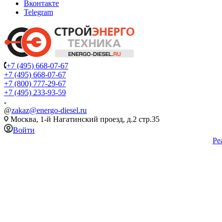
Вконтакте
Telegram
+7 (495) 668-07-67
+7 (495) 668-07-67
+7 (800) 777-29-67
+7 (495) 233-93-59
@
zakaz@energo-diesel.ru
Москва, 1-й Нагатинский проезд, д.2 стр.35
Войти
Ре