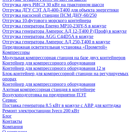
Отгрузка двух РИСЭ 30 кВт на тракторном шасси
Отгрузка ДГУ СЭТ АД-400-Т400 для объекта энергетики
Отгрузка насосной станции ПСМ ДНУ-60/250
Отгрузка 10-футового морского контейнера
Отгрузка генератора Energo MP10-230Y-S в кожухе
Отгрузка генератора Амперос АД 12-Т400 P (Проф) в кожухе
Отгрузка генератора AGG C44D5A в кожухе
Отгрузка генератора Амперос АД 250-Т400 в кожухе
Передвижная осветительная установка «Прометей»
Компрессоры
Модульная компрессорная станция на базе двух контейнеров
Контейнер для компрессорного оборудования
Контейнер для компрессорного оборудования 12 м
Блок-контейнер для компрессорной станции на регулируемых
опорах
Контейнер для компрессорного оборудования
Азотная компрессорная станция в контейнере
Воздухоподготовка на предприятии ПЭТ
Сервис
Поставка генератора 8.5 кВт в кожухе с АВР для коттеджа
Ремонт электростанции Iveco 200 кВт
Блог
Контакты
Компания
О компании