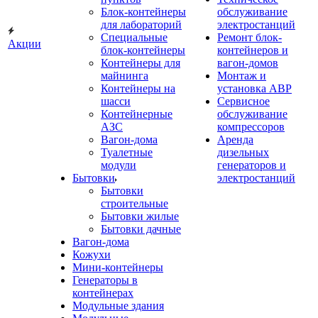
Блок-контейнеры
обслуживание
для лабораторий
электростанций
Специальные
Ремонт блок-
Акции
блок-контейнеры
контейнеров и
Контейнеры для
вагон-домов
майнинга
Монтаж и
Контейнеры на
установка АВР
шасси
Сервисное
Контейнерные
обслуживание
АЗС
компрессоров
Вагон-дома
Аренда
Туалетные
дизельных
модули
генераторов и
Бытовки
электростанций
Бытовки
строительные
Бытовки жилые
Бытовки дачные
Вагон-дома
Кожухи
Мини-контейнеры
Генераторы в
контейнерах
Модульные здания