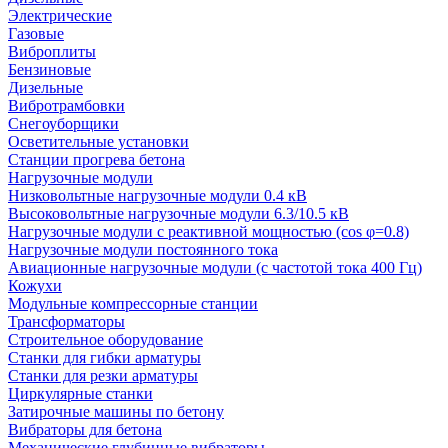
Электрические
Газовые
Виброплиты
Бензиновые
Дизельные
Вибротрамбовки
Снегоуборщики
Осветительные установки
Станции прогрева бетона
Нагрузочные модули
Низковольтные нагрузочные модули 0.4 кВ
Высоковольтные нагрузочные модули 6.3/10.5 кВ
Нагрузочные модули с реактивной мощностью (cos φ=0.8)
Нагрузочные модули постоянного тока
Авиационные нагрузочные модули (с частотой тока 400 Гц)
Кожухи
Модульные компрессорные станции
Трансформаторы
Строительное оборудование
Станки для гибки арматуры
Станки для резки арматуры
Циркулярные станки
Затирочные машины по бетону
Вибраторы для бетона
Механические глубинные вибраторы