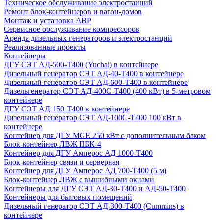
Техническое обслуживание электростанций
Ремонт блок-контейнеров и вагон-домов
Монтаж и установка АВР
Сервисное обслуживание компрессоров
Аренда дизельных генераторов и электростанций
Реализованные проекты
Контейнеры
ДГУ СЭТ АД-500-Т400 (Yuchai) в контейнере
Дизельный генератор СЭТ АД-40-Т400 в контейнере
Дизельный генератор СЭТ АД-600-Т400 в контейнере
Дизельгенератор СЭТ АД-400С-Т400 (400 кВт) в 5-метровом
контейнере
ДГУ СЭТ АД-150-Т400 в контейнере
Дизельный генератор СЭТ АД-100С-Т400 100 кВт в
контейнере
Контейнер для ДГУ MGE 250 кВт с дополнительным баком
Блок-контейнер ЛВЖ ПБК-4
Контейнер для ДГУ Амперос АД 1000-Т400
Блок-контейнер связи и серверная
Контейнер для ДГУ Амперос АД 700-Т400 (5 м)
Блок-контейнер ЛВЖ с вышибными окнами
Контейнеры для ДГУ СЭТ АД-30-Т400 и АД-50-Т400
Контейнеры для бытовых помещений
Дизельный генератор СЭТ АД-300-Т400 (Cummins) в
контейнере