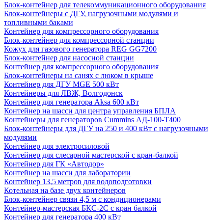
Блок-контейнер для телекоммуникационного оборудования
Блок-контейнеры с ДГУ, нагрузочными модулями и
топливными баками
Контейнер для компрессорного оборудования
Блок-контейнер для компрессорной станции
Кожух для газового генератора REG GG7200
Блок-контейнер для насосной станции
Контейнер для компрессорного оборудования
Блок-контейнеры на санях с люком в крыше
Контейнер для ДГУ MGE 500 кВт
Контейнеры для ЛВЖ, Волгодонск
Контейнер для генератора Aksa 600 кВт
Контейнер на шасси для центра управления БПЛА
Контейнеры для генераторов Cummins АД-100-Т400
Блок-контейнеры для ДГУ на 250 и 400 кВт с нагрузочными
модулями
Контейнер для электросиловой
Контейнер для слесарной мастерской с кран-балкой
Контейнер для ГК «Автодор»
Контейнер на шасси для лаборатории
Контейнер 13,5 метров для водоподготовки
Котельная на базе двух контейнеров
Блок-контейнер связи 4,5 м с кондиционерами
Контейнер-мастерская БКС-2С с кран балкой
Контейнер для генератора 400 кВт