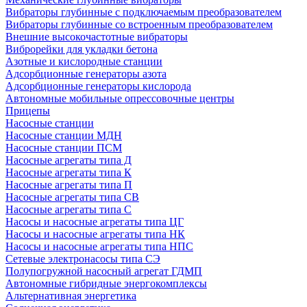
Вибраторы глубинные с подключаемым преобразователем
Вибраторы глубинные со встроенным преобразователем
Внешние высокочастотные вибраторы
Виброрейки для укладки бетона
Азотные и кислородные станции
Адсорбционные генераторы азота
Адсорбционные генераторы кислорода
Автономные мобильные опрессовочные центры
Прицепы
Насосные станции
Насосные станции МДН
Насосные станции ПСМ
Насосные агрегаты типа Д
Насосные агрегаты типа К
Насосные агрегаты типа П
Насосные агрегаты типа СВ
Насосные агрегаты типа С
Насосы и насосные агрегаты типа ЦГ
Насосы и насосные агрегаты типа НК
Насосы и насосные агрегаты типа НПС
Сетевые электронасосы типа СЭ
Полупогружной насосный агрегат ГДМП
Автономные гибридные энергокомплексы
Альтернативная энергетика