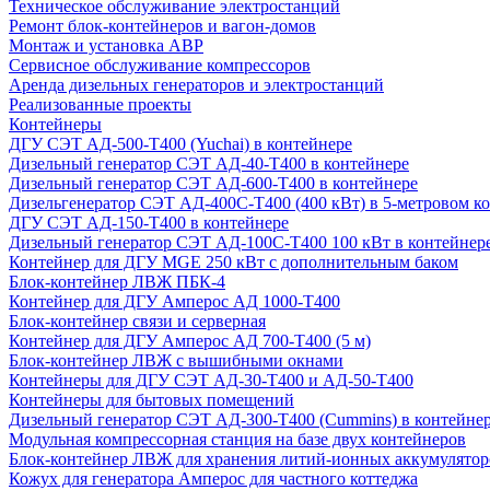
Техническое обслуживание электростанций
Ремонт блок-контейнеров и вагон-домов
Монтаж и установка АВР
Сервисное обслуживание компрессоров
Аренда дизельных генераторов и электростанций
Реализованные проекты
Контейнеры
ДГУ СЭТ АД-500-Т400 (Yuchai) в контейнере
Дизельный генератор СЭТ АД-40-Т400 в контейнере
Дизельный генератор СЭТ АД-600-Т400 в контейнере
Дизельгенератор СЭТ АД-400С-Т400 (400 кВт) в 5-метровом к
ДГУ СЭТ АД-150-Т400 в контейнере
Дизельный генератор СЭТ АД-100С-Т400 100 кВт в контейнер
Контейнер для ДГУ MGE 250 кВт с дополнительным баком
Блок-контейнер ЛВЖ ПБК-4
Контейнер для ДГУ Амперос АД 1000-Т400
Блок-контейнер связи и серверная
Контейнер для ДГУ Амперос АД 700-Т400 (5 м)
Блок-контейнер ЛВЖ с вышибными окнами
Контейнеры для ДГУ СЭТ АД-30-Т400 и АД-50-Т400
Контейнеры для бытовых помещений
Дизельный генератор СЭТ АД-300-Т400 (Cummins) в контейне
Модульная компрессорная станция на базе двух контейнеров
Блок-контейнер ЛВЖ для хранения литий-ионных аккумулятор
Кожух для генератора Амперос для частного коттеджа