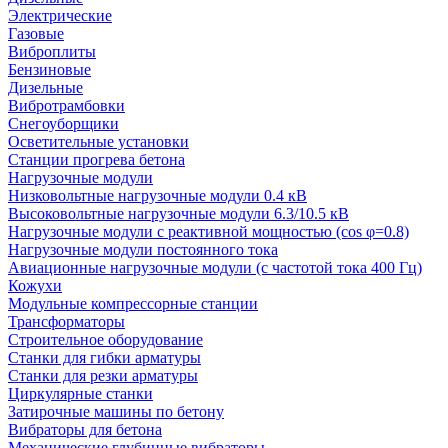
Электрические
Газовые
Виброплиты
Бензиновые
Дизельные
Вибротрамбовки
Снегоуборщики
Осветительные установки
Станции прогрева бетона
Нагрузочные модули
Низковольтные нагрузочные модули 0.4 кВ
Высоковольтные нагрузочные модули 6.3/10.5 кВ
Нагрузочные модули с реактивной мощностью (cos φ=0.8)
Нагрузочные модули постоянного тока
Авиационные нагрузочные модули (с частотой тока 400 Гц)
Кожухи
Модульные компрессорные станции
Трансформаторы
Строительное оборудование
Станки для гибки арматуры
Станки для резки арматуры
Циркулярные станки
Затирочные машины по бетону
Вибраторы для бетона
Механические глубинные вибраторы