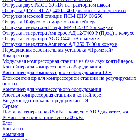
Отгрузка двух РИСЭ 30 кВт на тракторном шасси
Отгрузка ДГУ СЭТ АД-400-Т400 для объекта энергетики
Отгрузка насосной станции ПСМ ДНУ-60/250
Отгрузка 10-футового морского контейнера
Отгрузка генератора Energo MP10-230Y-S в кожухе
Отгрузка генератора Амперос АД 12-Т400 P (Проф) в кожухе
Отгрузка генератора AGG C44D5A в кожухе
Отгрузка генератора Амперос АД 250-Т400 в кожухе
Передвижная осветительная установка «Прометей»
Компрессоры
Модульная компрессорная станция на базе двух контейнеров
Контейнер для компрессорного оборудования
Контейнер для компрессорного оборудования 12 м
Блок-контейнер для компрессорной станции на регулируемых
опорах
Контейнер для компрессорного оборудования
Азотная компрессорная станция в контейнере
Воздухоподготовка на предприятии ПЭТ
Сервис
Поставка генератора 8.5 кВт в кожухе с АВР для коттеджа
Ремонт электростанции Iveco 200 кВт
Блог
Контакты
Компания
О компании