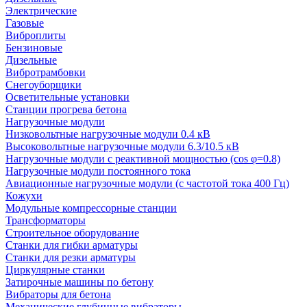
Электрические
Газовые
Виброплиты
Бензиновые
Дизельные
Вибротрамбовки
Снегоуборщики
Осветительные установки
Станции прогрева бетона
Нагрузочные модули
Низковольтные нагрузочные модули 0.4 кВ
Высоковольтные нагрузочные модули 6.3/10.5 кВ
Нагрузочные модули с реактивной мощностью (cos φ=0.8)
Нагрузочные модули постоянного тока
Авиационные нагрузочные модули (с частотой тока 400 Гц)
Кожухи
Модульные компрессорные станции
Трансформаторы
Строительное оборудование
Станки для гибки арматуры
Станки для резки арматуры
Циркулярные станки
Затирочные машины по бетону
Вибраторы для бетона
Механические глубинные вибраторы