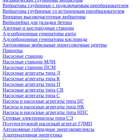
Вибраторы глубинные с подключаемым преобразователем
Вибраторы глубинные со встроенным преобразователем
Внешние высокочастотные вибраторы
Виброрейки для укладки бетона
Азотные и кислородные станции
Адсорбционные генераторы азота
Адсорбционные генераторы кислорода
Автономные мобильные опрессовочные центры
Прицепы
Насосные станции
Насосные станции МДН
Насосные станции ПСМ
Насосные агрегаты типа Д
Насосные агрегаты типа К
Насосные агрегаты типа П
Насосные агрегаты типа СВ
Насосные агрегаты типа С
Насосы и насосные агрегаты типа ЦГ
Насосы и насосные агрегаты типа НК
Насосы и насосные агрегаты типа НПС
Сетевые электронасосы типа СЭ
Полупогружной насосный агрегат ГДМП
Автономные гибридные энергокомплексы
Альтернативная энергетика