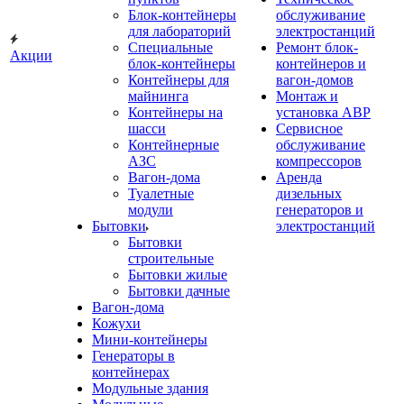
Блок-контейнеры
обслуживание
для лабораторий
электростанций
Специальные
Ремонт блок-
Акции
блок-контейнеры
контейнеров и
Контейнеры для
вагон-домов
майнинга
Монтаж и
Контейнеры на
установка АВР
шасси
Сервисное
Контейнерные
обслуживание
АЗС
компрессоров
Вагон-дома
Аренда
Туалетные
дизельных
модули
генераторов и
Бытовки
электростанций
Бытовки
строительные
Бытовки жилые
Бытовки дачные
Вагон-дома
Кожухи
Мини-контейнеры
Генераторы в
контейнерах
Модульные здания