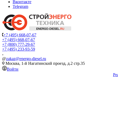
Вконтакте
Telegram
+7 (495) 668-07-67
+7 (495) 668-07-67
+7 (800) 777-29-67
+7 (495) 233-93-59
@
zakaz@energo-diesel.ru
Москва, 1-й Нагатинский проезд, д.2 стр.35
Войти
Ре