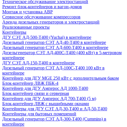
Техническое обслуживание электростанций
Ремонт блок-контейнеров и вагон-домов
Монтаж и установка АВР
Сервисное обслуживание компрессоров
Аренда дизельных генераторов и электростанций
Реализованные проекты
Контейнеры
ДГУ СЭТ АД-500-Т400 (Yuchai) в контейнере
Дизельный генератор СЭТ АД-40-Т400 в контейнере
Дизельный генератор СЭТ АД-600-Т400 в контейнере
Дизельгенератор СЭТ АД-400С-Т400 (400 кВт) в 5-метровом
контейнере
ДГУ СЭТ АД-150-Т400 в контейнере
Дизельный генератор СЭТ АД-100С-Т400 100 кВт в
контейнере
Контейнер для ДГУ MGE 250 кВт с дополнительным баком
Блок-контейнер ЛВЖ ПБК-4
Контейнер для ДГУ Амперос АД 1000-Т400
Блок-контейнер связи и серверная
Контейнер для ДГУ Амперос АД 700-Т400 (5 м)
Блок-контейнер ЛВЖ с вышибными окнами
Контейнеры для ДГУ СЭТ АД-30-Т400 и АД-50-Т400
Контейнеры для бытовых помещений
Дизельный генератор СЭТ АД-300-Т400 (Cummins) в
контейнере