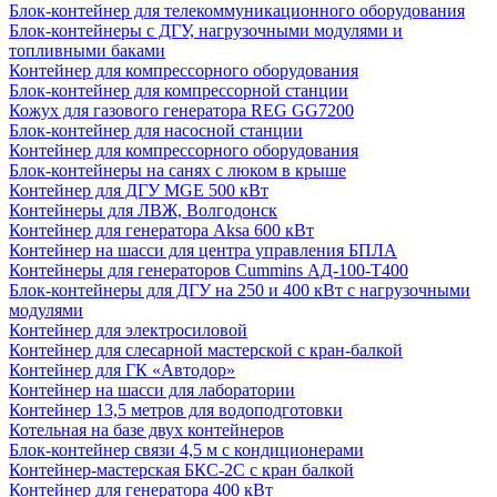
Блок-контейнер для телекоммуникационного оборудования
Блок-контейнеры с ДГУ, нагрузочными модулями и
топливными баками
Контейнер для компрессорного оборудования
Блок-контейнер для компрессорной станции
Кожух для газового генератора REG GG7200
Блок-контейнер для насосной станции
Контейнер для компрессорного оборудования
Блок-контейнеры на санях с люком в крыше
Контейнер для ДГУ MGE 500 кВт
Контейнеры для ЛВЖ, Волгодонск
Контейнер для генератора Aksa 600 кВт
Контейнер на шасси для центра управления БПЛА
Контейнеры для генераторов Cummins АД-100-Т400
Блок-контейнеры для ДГУ на 250 и 400 кВт с нагрузочными
модулями
Контейнер для электросиловой
Контейнер для слесарной мастерской с кран-балкой
Контейнер для ГК «Автодор»
Контейнер на шасси для лаборатории
Контейнер 13,5 метров для водоподготовки
Котельная на базе двух контейнеров
Блок-контейнер связи 4,5 м с кондиционерами
Контейнер-мастерская БКС-2С с кран балкой
Контейнер для генератора 400 кВт