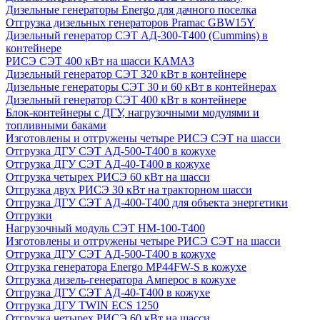
Дизельные генераторы Energo для дачного поселка
Отгрузка дизельных генераторов Pramac GВW15Y
Дизельный генератор СЭТ АД-300-Т400 (Cummins) в
контейнере
РИСЭ СЭТ 400 кВт на шасси КАМАЗ
Дизельный генератор СЭТ 320 кВт в контейнере
Дизельные генераторы СЭТ 30 и 60 кВт в контейнерах
Дизельный генератор СЭТ 400 кВт в контейнере
Блок-контейнеры с ДГУ, нагрузочными модулями и
топливными баками
Изготовлены и отгружены четыре РИСЭ СЭТ на шасси
Отгрузка ДГУ СЭТ АД-500-Т400 в кожухе
Отгрузка ДГУ СЭТ АД-40-Т400 в кожухе
Отгрузка четырех РИСЭ 60 кВт на шасси
Отгрузка двух РИСЭ 30 кВт на тракторном шасси
Отгрузка ДГУ СЭТ АД-400-Т400 для объекта энергетики
Отгрузки
Нагрузочный модуль СЭТ НМ-100-Т400
Изготовлены и отгружены четыре РИСЭ СЭТ на шасси
Отгрузка ДГУ СЭТ АД-500-Т400 в кожухе
Отгрузка генератора Energo MP44FW-S в кожухе
Отгрузка дизель-генератора Амперос в кожухе
Отгрузка ДГУ СЭТ АД-40-Т400 в кожухе
Отгрузка ДГУ TWIN ECS 1250
Отгрузка четырех РИСЭ 60 кВт на шасси