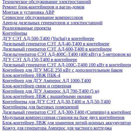
Техническое обслуживание электростанций
Ремонт блок-контейнеров и вагон-домов
Монтаж и установка АВР
Сервисное обслуживание компрессоров
Аренда дизельных генераторов и электростанций
Реализованные проекты
Контейнеры
ДГУ СЭТ АД-500-Т400 (Yuchai) в контейнере
Дизельный генератор СЭТ АД-40-Т400 в контейнере
Дизельный генератор СЭТ АД-600-Т400 в контейнере
Дизельгенератор СЭТ АД-400С-Т400 (400 кВт) в 5-метровом к
ДГУ СЭТ АД-150-Т400 в контейнере
Дизельный генератор СЭТ АД-100С-Т400 100 кВт в контейнер
Контейнер для ДГУ MGE 250 кВт с дополнительным баком
Блок-контейнер ЛВЖ ПБК-4
Контейнер для ДГУ Амперос АД 1000-Т400
Блок-контейнер связи и серверная
Контейнер для ДГУ Амперос АД 700-Т400 (5 м)
Блок-контейнер ЛВЖ с вышибными окнами
Контейнеры для ДГУ СЭТ АД-30-Т400 и АД-50-Т400
Контейнеры для бытовых помещений
Дизельный генератор СЭТ АД-300-Т400 (Cummins) в контейне
Модульная компрессорная станция на базе двух контейнеров
Блок-контейнер ЛВЖ для хранения литий-ионных аккумулятор
Кожух для генератора Амперос для частного коттеджа