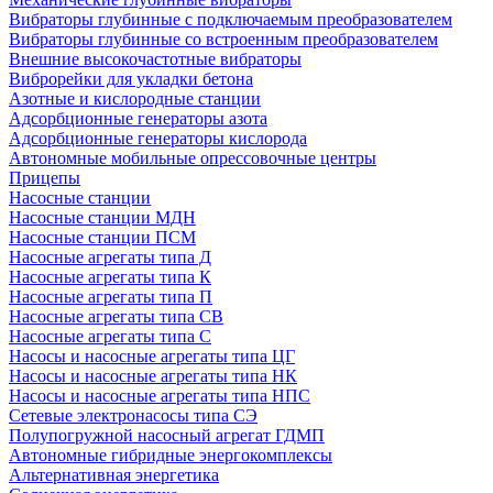
Вибраторы глубинные с подключаемым преобразователем
Вибраторы глубинные со встроенным преобразователем
Внешние высокочастотные вибраторы
Виброрейки для укладки бетона
Азотные и кислородные станции
Адсорбционные генераторы азота
Адсорбционные генераторы кислорода
Автономные мобильные опрессовочные центры
Прицепы
Насосные станции
Насосные станции МДН
Насосные станции ПСМ
Насосные агрегаты типа Д
Насосные агрегаты типа К
Насосные агрегаты типа П
Насосные агрегаты типа СВ
Насосные агрегаты типа С
Насосы и насосные агрегаты типа ЦГ
Насосы и насосные агрегаты типа НК
Насосы и насосные агрегаты типа НПС
Сетевые электронасосы типа СЭ
Полупогружной насосный агрегат ГДМП
Автономные гибридные энергокомплексы
Альтернативная энергетика