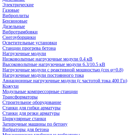
Электрические
Газовые
Виброплиты
Бензиновые
Дизельные
Вибротрамбовки
Снегоуборщики
Осветительные установки
Станции прогрева бетона
Нагрузочные модули
Низковольтные нагрузочные модули 0.4 кВ
Высоковольтные нагрузочные модули 6.3/10.5 кВ
Нагрузочные модули с реактивной мощностью (cos φ=0.8)
Нагрузочные модули постоянного тока
Авиационные нагрузочные модули (с частотой тока 400 Гц)
Кожухи
Модульные компрессорные станции
Трансформаторы
Строительное оборудование
Станки для гибки арматуры
Станки для резки арматуры
Циркулярные станки
Затирочные машины по бетону
Вибраторы для бетона
Механические глубинные вибраторы