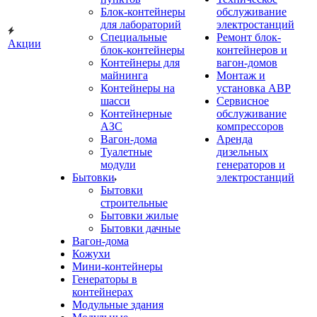
Блок-контейнеры
обслуживание
для лабораторий
электростанций
Специальные
Ремонт блок-
Акции
блок-контейнеры
контейнеров и
Контейнеры для
вагон-домов
майнинга
Монтаж и
Контейнеры на
установка АВР
шасси
Сервисное
Контейнерные
обслуживание
АЗС
компрессоров
Вагон-дома
Аренда
Туалетные
дизельных
модули
генераторов и
Бытовки
электростанций
Бытовки
строительные
Бытовки жилые
Бытовки дачные
Вагон-дома
Кожухи
Мини-контейнеры
Генераторы в
контейнерах
Модульные здания