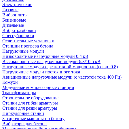
Электрические
Газовые
Виброплиты
Бензиновые
Дизельные
Вибротрамбовки
Снегоуборщики
Осветительные установки
Станции прогрева бетона
Нагрузочные модули
Низковольтные нагрузочные модули 0.4 кВ
Высоковольтные нагрузочные модули 6.3/10.5 кВ
Нагрузочные модули с реактивной мощностью (cos φ=0.8)
Нагрузочные модули постоянного тока
Авиационные нагрузочные модули (с частотой тока 400 Гц)
Кожухи
Модульные компрессорные станции
Трансформаторы
Строительное оборудование
Станки для гибки арматуры
Станки для резки арматуры
Циркулярные станки
Затирочные машины по бетону
Вибраторы для бетона
Механические глубинные вибраторы