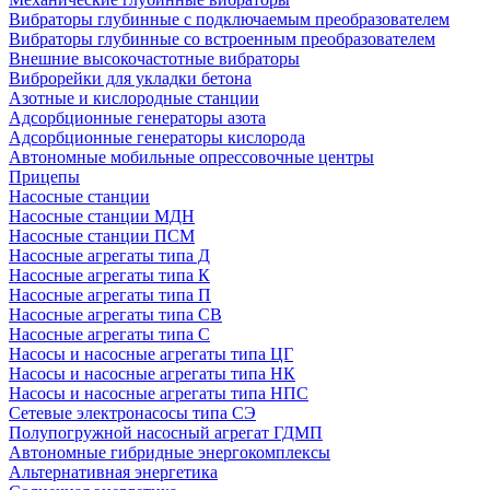
Вибраторы глубинные с подключаемым преобразователем
Вибраторы глубинные со встроенным преобразователем
Внешние высокочастотные вибраторы
Виброрейки для укладки бетона
Азотные и кислородные станции
Адсорбционные генераторы азота
Адсорбционные генераторы кислорода
Автономные мобильные опрессовочные центры
Прицепы
Насосные станции
Насосные станции МДН
Насосные станции ПСМ
Насосные агрегаты типа Д
Насосные агрегаты типа К
Насосные агрегаты типа П
Насосные агрегаты типа СВ
Насосные агрегаты типа С
Насосы и насосные агрегаты типа ЦГ
Насосы и насосные агрегаты типа НК
Насосы и насосные агрегаты типа НПС
Сетевые электронасосы типа СЭ
Полупогружной насосный агрегат ГДМП
Автономные гибридные энергокомплексы
Альтернативная энергетика