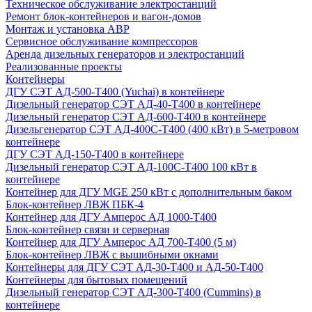
Техническое обслуживание электростанций
Ремонт блок-контейнеров и вагон-домов
Монтаж и установка АВР
Сервисное обслуживание компрессоров
Аренда дизельных генераторов и электростанций
Реализованные проекты
Контейнеры
ДГУ СЭТ АД-500-Т400 (Yuchai) в контейнере
Дизельный генератор СЭТ АД-40-Т400 в контейнере
Дизельный генератор СЭТ АД-600-Т400 в контейнере
Дизельгенератор СЭТ АД-400С-Т400 (400 кВт) в 5-метровом
контейнере
ДГУ СЭТ АД-150-Т400 в контейнере
Дизельный генератор СЭТ АД-100С-Т400 100 кВт в
контейнере
Контейнер для ДГУ MGE 250 кВт с дополнительным баком
Блок-контейнер ЛВЖ ПБК-4
Контейнер для ДГУ Амперос АД 1000-Т400
Блок-контейнер связи и серверная
Контейнер для ДГУ Амперос АД 700-Т400 (5 м)
Блок-контейнер ЛВЖ с вышибными окнами
Контейнеры для ДГУ СЭТ АД-30-Т400 и АД-50-Т400
Контейнеры для бытовых помещений
Дизельный генератор СЭТ АД-300-Т400 (Cummins) в
контейнере