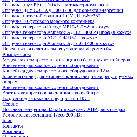
Отгрузка двух РИСЭ 30 кВт на тракторном шасси
Отгрузка ДГУ СЭТ АД-400-Т400 для объекта энергетики
Отгрузка насосной станции ПСМ ДНУ-60/250
Отгрузка 10-футового морского контейнера
Отгрузка генератора Energo MP10-230Y-S в кожухе
Отгрузка генератора Амперос АД 12-Т400 P (Проф) в кожухе
Отгрузка генератора AGG C44D5A в кожухе
Отгрузка генератора Амперос АД 250-Т400 в кожухе
Передвижная осветительная установка «Прометей»
Компрессоры
Модульная компрессорная станция на базе двух контейнеров
Контейнер для компрессорного оборудования
Контейнер для компрессорного оборудования 12 м
Блок-контейнер для компрессорной станции на регулируемых
опорах
Контейнер для компрессорного оборудования
Азотная компрессорная станция в контейнере
Воздухоподготовка на предприятии ПЭТ
Сервис
Поставка генератора 8.5 кВт в кожухе с АВР для коттеджа
Ремонт электростанции Iveco 200 кВт
Блог
Контакты
Компания
О компании