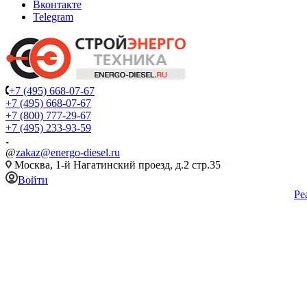
Вконтакте
Telegram
+7 (495) 668-07-67
+7 (495) 668-07-67
+7 (800) 777-29-67
+7 (495) 233-93-59
@
zakaz@energo-diesel.ru
Москва, 1-й Нагатинский проезд, д.2 стр.35
Войти
Ре