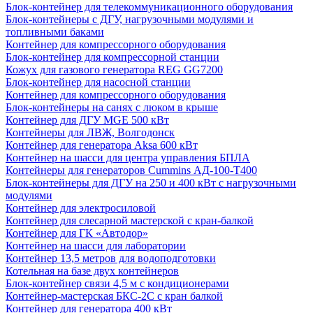
Блок-контейнер для телекоммуникационного оборудования
Блок-контейнеры с ДГУ, нагрузочными модулями и
топливными баками
Контейнер для компрессорного оборудования
Блок-контейнер для компрессорной станции
Кожух для газового генератора REG GG7200
Блок-контейнер для насосной станции
Контейнер для компрессорного оборудования
Блок-контейнеры на санях с люком в крыше
Контейнер для ДГУ MGE 500 кВт
Контейнеры для ЛВЖ, Волгодонск
Контейнер для генератора Aksa 600 кВт
Контейнер на шасси для центра управления БПЛА
Контейнеры для генераторов Cummins АД-100-Т400
Блок-контейнеры для ДГУ на 250 и 400 кВт с нагрузочными
модулями
Контейнер для электросиловой
Контейнер для слесарной мастерской с кран-балкой
Контейнер для ГК «Автодор»
Контейнер на шасси для лаборатории
Контейнер 13,5 метров для водоподготовки
Котельная на базе двух контейнеров
Блок-контейнер связи 4,5 м с кондиционерами
Контейнер-мастерская БКС-2С с кран балкой
Контейнер для генератора 400 кВт