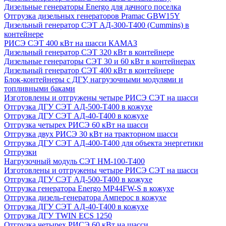
Дизельные генераторы Energo для дачного поселка
Отгрузка дизельных генераторов Pramac GВW15Y
Дизельный генератор СЭТ АД-300-Т400 (Cummins) в
контейнере
РИСЭ СЭТ 400 кВт на шасси КАМАЗ
Дизельный генератор СЭТ 320 кВт в контейнере
Дизельные генераторы СЭТ 30 и 60 кВт в контейнерах
Дизельный генератор СЭТ 400 кВт в контейнере
Блок-контейнеры с ДГУ, нагрузочными модулями и
топливными баками
Изготовлены и отгружены четыре РИСЭ СЭТ на шасси
Отгрузка ДГУ СЭТ АД-500-Т400 в кожухе
Отгрузка ДГУ СЭТ АД-40-Т400 в кожухе
Отгрузка четырех РИСЭ 60 кВт на шасси
Отгрузка двух РИСЭ 30 кВт на тракторном шасси
Отгрузка ДГУ СЭТ АД-400-Т400 для объекта энергетики
Отгрузки
Нагрузочный модуль СЭТ НМ-100-Т400
Изготовлены и отгружены четыре РИСЭ СЭТ на шасси
Отгрузка ДГУ СЭТ АД-500-Т400 в кожухе
Отгрузка генератора Energo MP44FW-S в кожухе
Отгрузка дизель-генератора Амперос в кожухе
Отгрузка ДГУ СЭТ АД-40-Т400 в кожухе
Отгрузка ДГУ TWIN ECS 1250
Отгрузка четырех РИСЭ 60 кВт на шасси