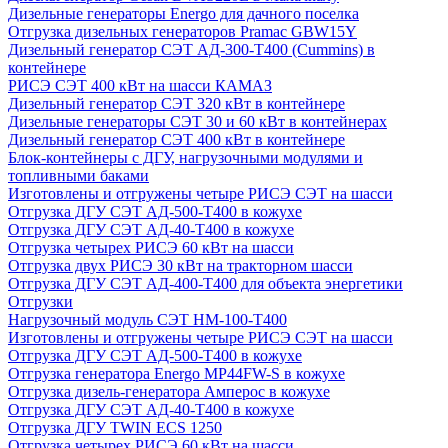
Дизельные генераторы Energo для дачного поселка
Отгрузка дизельных генераторов Pramac GВW15Y
Дизельный генератор СЭТ АД-300-Т400 (Cummins) в
контейнере
РИСЭ СЭТ 400 кВт на шасси КАМАЗ
Дизельный генератор СЭТ 320 кВт в контейнере
Дизельные генераторы СЭТ 30 и 60 кВт в контейнерах
Дизельный генератор СЭТ 400 кВт в контейнере
Блок-контейнеры с ДГУ, нагрузочными модулями и
топливными баками
Изготовлены и отгружены четыре РИСЭ СЭТ на шасси
Отгрузка ДГУ СЭТ АД-500-Т400 в кожухе
Отгрузка ДГУ СЭТ АД-40-Т400 в кожухе
Отгрузка четырех РИСЭ 60 кВт на шасси
Отгрузка двух РИСЭ 30 кВт на тракторном шасси
Отгрузка ДГУ СЭТ АД-400-Т400 для объекта энергетики
Отгрузки
Нагрузочный модуль СЭТ НМ-100-Т400
Изготовлены и отгружены четыре РИСЭ СЭТ на шасси
Отгрузка ДГУ СЭТ АД-500-Т400 в кожухе
Отгрузка генератора Energo MP44FW-S в кожухе
Отгрузка дизель-генератора Амперос в кожухе
Отгрузка ДГУ СЭТ АД-40-Т400 в кожухе
Отгрузка ДГУ TWIN ECS 1250
Отгрузка четырех РИСЭ 60 кВт на шасси