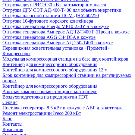
Отгрузка двух РИСЭ 30 кВт на тракторном шасси
Отгрузка ДГУ СЭТ АД-400-Т400 для объекта энергетики
Отгрузка насосной станции ПСМ ДНУ-60/250
Отгрузка 10-футового морского контейнера
Отгрузка генератора Energo MP10-230Y-S в кожухе
Отгрузка генератора Амперос АД 12-Т400 P (Проф) в кожухе
Отгрузка генератора AGG C44D5A в кожухе
Отгрузка генератора Амперос АД 250-Т400 в кожухе
Передвижная осветительная установка «Прометей»
Компрессоры
Модульная компрессорная станция на базе двух контейнеров
Контейнер для компрессорного оборудования
Контейнер для компрессорного оборудования 12 м
Блок-контейнер для компрессорной станции на регулируемых
опорах
Контейнер для компрессорного оборудования
Азотная компрессорная станция в контейнере
Воздухоподготовка на предприятии ПЭТ
Сервис
Поставка генератора 8.5 кВт в кожухе с АВР для коттеджа
Ремонт электростанции Iveco 200 кВт
Блог
Контакты
Компания
О компании