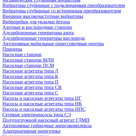
Вибраторы глубинные с подключаемым преобразователем
Вибраторы глубинные со встроенным преобразователем
Внешние высокочастотные вибраторы
Виброрейки для укладки бетона
Азотные и кислородные станции
Адсорбционные генераторы азота
Адсорбционные генераторы кислорода
Автономные мобильные опрессовочные центры
Прицепы
Насосные станции
Насосные станции МДН
Насосные станции ПСМ
Насосные агрегаты типа Д
Насосные агрегаты типа К
Насосные агрегаты типа П
Насосные агрегаты типа СВ
Насосные агрегаты типа С
Насосы и насосные агрегаты типа ЦГ
Насосы и насосные агрегаты типа НК
Насосы и насосные агрегаты типа НПС
Сетевые электронасосы типа СЭ
Полупогружной насосный агрегат ГДМП
Автономные гибридные энергокомплексы
Альтернативная энергетика