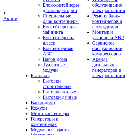
Блок-контейнеры
обслуживание
для лабораторий
электростанций
Специальные
Ремонт блок-
Акции
блок-контейнеры
контейнеров и
Контейнеры для
вагон-домов
майнинга
Монтаж и
Контейнеры на
установка АВР
шасси
Сервисное
Контейнерные
обслуживание
АЗС
компрессоров
Вагон-дома
Аренда
Туалетные
дизельных
модули
генераторов и
Бытовки
электростанций
Бытовки
строительные
Бытовки жилые
Бытовки дачные
Вагон-дома
Кожухи
Мини-контейнеры
Генераторы в
контейнерах
Модульные здания