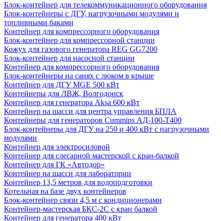
Блок-контейнер для телекоммуникационного оборудования
Блок-контейнеры с ДГУ, нагрузочными модулями и
топливными баками
Контейнер для компрессорного оборудования
Блок-контейнер для компрессорной станции
Кожух для газового генератора REG GG7200
Блок-контейнер для насосной станции
Контейнер для компрессорного оборудования
Блок-контейнеры на санях с люком в крыше
Контейнер для ДГУ MGE 500 кВт
Контейнеры для ЛВЖ, Волгодонск
Контейнер для генератора Aksa 600 кВт
Контейнер на шасси для центра управления БПЛА
Контейнеры для генераторов Cummins АД-100-Т400
Блок-контейнеры для ДГУ на 250 и 400 кВт с нагрузочными
модулями
Контейнер для электросиловой
Контейнер для слесарной мастерской с кран-балкой
Контейнер для ГК «Автодор»
Контейнер на шасси для лаборатории
Контейнер 13,5 метров для водоподготовки
Котельная на базе двух контейнеров
Блок-контейнер связи 4,5 м с кондиционерами
Контейнер-мастерская БКС-2С с кран балкой
Контейнер для генератора 400 кВт