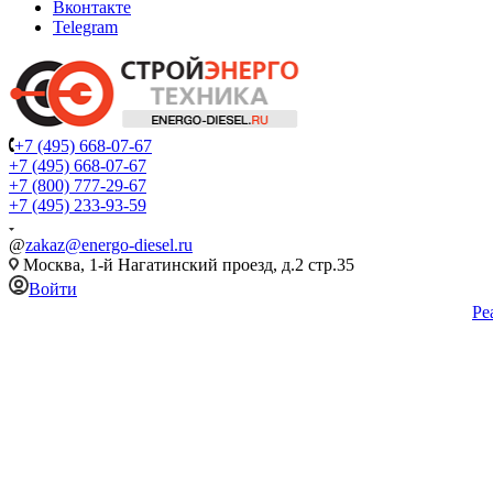
Вконтакте
Telegram
+7 (495) 668-07-67
+7 (495) 668-07-67
+7 (800) 777-29-67
+7 (495) 233-93-59
@
zakaz@energo-diesel.ru
Москва, 1-й Нагатинский проезд, д.2 стр.35
Войти
Ре