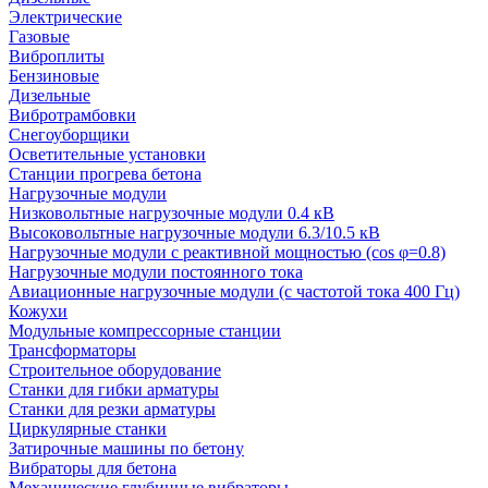
Электрические
Газовые
Виброплиты
Бензиновые
Дизельные
Вибротрамбовки
Снегоуборщики
Осветительные установки
Станции прогрева бетона
Нагрузочные модули
Низковольтные нагрузочные модули 0.4 кВ
Высоковольтные нагрузочные модули 6.3/10.5 кВ
Нагрузочные модули с реактивной мощностью (cos φ=0.8)
Нагрузочные модули постоянного тока
Авиационные нагрузочные модули (с частотой тока 400 Гц)
Кожухи
Модульные компрессорные станции
Трансформаторы
Строительное оборудование
Станки для гибки арматуры
Станки для резки арматуры
Циркулярные станки
Затирочные машины по бетону
Вибраторы для бетона
Механические глубинные вибраторы