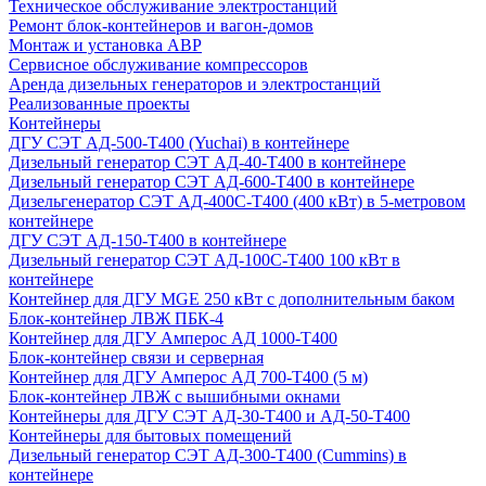
Техническое обслуживание электростанций
Ремонт блок-контейнеров и вагон-домов
Монтаж и установка АВР
Сервисное обслуживание компрессоров
Аренда дизельных генераторов и электростанций
Реализованные проекты
Контейнеры
ДГУ СЭТ АД-500-Т400 (Yuchai) в контейнере
Дизельный генератор СЭТ АД-40-Т400 в контейнере
Дизельный генератор СЭТ АД-600-Т400 в контейнере
Дизельгенератор СЭТ АД-400С-Т400 (400 кВт) в 5-метровом
контейнере
ДГУ СЭТ АД-150-Т400 в контейнере
Дизельный генератор СЭТ АД-100С-Т400 100 кВт в
контейнере
Контейнер для ДГУ MGE 250 кВт с дополнительным баком
Блок-контейнер ЛВЖ ПБК-4
Контейнер для ДГУ Амперос АД 1000-Т400
Блок-контейнер связи и серверная
Контейнер для ДГУ Амперос АД 700-Т400 (5 м)
Блок-контейнер ЛВЖ с вышибными окнами
Контейнеры для ДГУ СЭТ АД-30-Т400 и АД-50-Т400
Контейнеры для бытовых помещений
Дизельный генератор СЭТ АД-300-Т400 (Cummins) в
контейнере