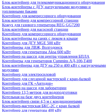
Блок-контейнер для телекоммуникационного оборудования
Блок-контейнеры с ДГУ, нагрузочными модулями и
топливными баками
Контейнер для компрессорного оборудования
Блок-контейнер для компрессорной станции
Кожух для газового генератора REG GG7200
Блок-контейнер для насосной станции
Контейнер для компрессорного оборудования
Блок-контейнеры на санях с люком в крыше
Контейнер для ДГУ MGE 500 кВт
Контейнеры для ЛВЖ, Волгодонск
Контейнер для генератора Aksa 600 кВт
Контейнер на шасси для центра управления БПЛА
Контейнеры для генераторов Cummins АД-100-Т400
Блок-контейнеры для ДГУ на 250 и 400 кВт с нагрузочными
модулями
Контейнер для электросиловой
Контейнер для слесарной мастерской с кран-балкой
Контейнер для ГК «Автодор»
Контейнер на шасси для лаборатории
Контейнер 13,5 метров для водоподготовки
Котельная на базе двух контейнеров
Блок-контейнер связи 4,5 м с кондиционерами
Контейнер-мастерская БКС-2С с кран балкой
Контейнер для генератора 400 кВт