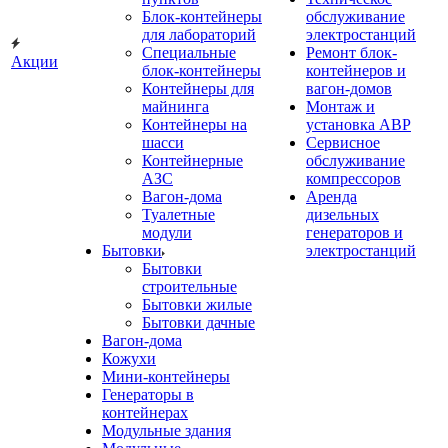
Блок-контейнеры
обслуживание
для лабораторий
электростанций
Специальные
Ремонт блок-
Акции
блок-контейнеры
контейнеров и
Контейнеры для
вагон-домов
майнинга
Монтаж и
Контейнеры на
установка АВР
шасси
Сервисное
Контейнерные
обслуживание
АЗС
компрессоров
Вагон-дома
Аренда
Туалетные
дизельных
модули
генераторов и
Бытовки
электростанций
Бытовки
строительные
Бытовки жилые
Бытовки дачные
Вагон-дома
Кожухи
Мини-контейнеры
Генераторы в
контейнерах
Модульные здания