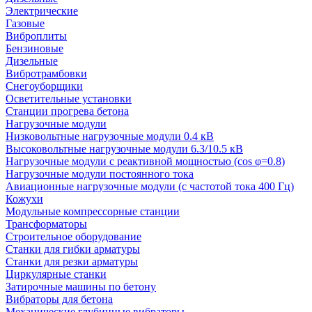
Электрические
Газовые
Виброплиты
Бензиновые
Дизельные
Вибротрамбовки
Снегоуборщики
Осветительные установки
Станции прогрева бетона
Нагрузочные модули
Низковольтные нагрузочные модули 0.4 кВ
Высоковольтные нагрузочные модули 6.3/10.5 кВ
Нагрузочные модули с реактивной мощностью (cos φ=0.8)
Нагрузочные модули постоянного тока
Авиационные нагрузочные модули (с частотой тока 400 Гц)
Кожухи
Модульные компрессорные станции
Трансформаторы
Строительное оборудование
Станки для гибки арматуры
Станки для резки арматуры
Циркулярные станки
Затирочные машины по бетону
Вибраторы для бетона
Механические глубинные вибраторы