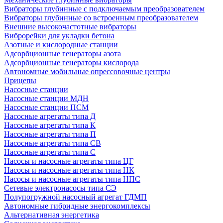
Вибраторы глубинные с подключаемым преобразователем
Вибраторы глубинные со встроенным преобразователем
Внешние высокочастотные вибраторы
Виброрейки для укладки бетона
Азотные и кислородные станции
Адсорбционные генераторы азота
Адсорбционные генераторы кислорода
Автономные мобильные опрессовочные центры
Прицепы
Насосные станции
Насосные станции МДН
Насосные станции ПСМ
Насосные агрегаты типа Д
Насосные агрегаты типа К
Насосные агрегаты типа П
Насосные агрегаты типа СВ
Насосные агрегаты типа С
Насосы и насосные агрегаты типа ЦГ
Насосы и насосные агрегаты типа НК
Насосы и насосные агрегаты типа НПС
Сетевые электронасосы типа СЭ
Полупогружной насосный агрегат ГДМП
Автономные гибридные энергокомплексы
Альтернативная энергетика