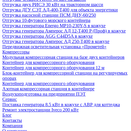
Отгрузка двух РИСЭ 30 кВт на тракторном шасси
Отгрузка ДГУ СЭТ АД-400-Т400 для объекта энергетики
Отгрузка насосной станции ПСМ ДНУ-60/250
Отгрузка 10-футового морского контейнера
Отгрузка генератора Energo MP10-230Y-S в кожухе
Отгрузка генератора Амперос АД 12-Т400 P (Проф) в кожухе
Отгрузка генератора AGG C44D5A в кожухе
Отгрузка генератора Амперос АД 250-Т400 в кожухе
Передвижная осветительная установка «Прометей»
Компрессоры
Модульная компрессорная станция на базе двух контейнеров
Контейнер для компрессорного оборудования
Контейнер для компрессорного оборудования 12 м
Блок-контейнер для компрессорной станции на регулируемых
опорах
Контейнер для компрессорного оборудования
Азотная компрессорная станция в контейнере
Воздухоподготовка на предприятии ПЭТ
Сервис
Поставка генератора 8.5 кВт в кожухе с АВР для коттеджа
Ремонт электростанции Iveco 200 кВт
Блог
Контакты
Компания
О компании