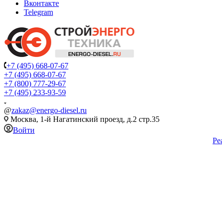
Вконтакте
Telegram
+7 (495) 668-07-67
+7 (495) 668-07-67
+7 (800) 777-29-67
+7 (495) 233-93-59
@
zakaz@energo-diesel.ru
Москва, 1-й Нагатинский проезд, д.2 стр.35
Войти
Ре