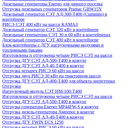
Дизельные генераторы Energo для дачного поселка
Отгрузка дизельных генераторов Pramac GВW15Y
Дизельный генератор СЭТ АД-300-Т400 (Cummins) в
контейнере
РИСЭ СЭТ 400 кВт на шасси КАМАЗ
Дизельный генератор СЭТ 320 кВт в контейнере
Дизельные генераторы СЭТ 30 и 60 кВт в контейнерах
Дизельный генератор СЭТ 400 кВт в контейнере
Блок-контейнеры с ДГУ, нагрузочными модулями и
топливными баками
Изготовлены и отгружены четыре РИСЭ СЭТ на шасси
Отгрузка ДГУ СЭТ АД-500-Т400 в кожухе
Отгрузка ДГУ СЭТ АД-40-Т400 в кожухе
Отгрузка четырех РИСЭ 60 кВт на шасси
Отгрузка двух РИСЭ 30 кВт на тракторном шасси
Отгрузка ДГУ СЭТ АД-400-Т400 для объекта энергетики
Отгрузки
Нагрузочный модуль СЭТ НМ-100-Т400
Изготовлены и отгружены четыре РИСЭ СЭТ на шасси
Отгрузка ДГУ СЭТ АД-500-Т400 в кожухе
Отгрузка генератора Energo MP44FW-S в кожухе
Отгрузка дизель-генератора Амперос в кожухе
Отгрузка ДГУ СЭТ АД-40-Т400 в кожухе
Отгрузка ДГУ TWIN ECS 1250
Отгрузка четырех РИСЭ 60 кВт на шасси