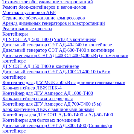
Техническое обслуживание электростанций
Ремонт блок-контейнеров и вагон-домов
Монтаж и установка АВР
Сервисное обслуживание компрессоров
Аренда дизельных генераторов и электростанций
Реализованные проекты
Контейнеры
ДГУ СЭТ АД-500-Т400 (Yuchai) в контейнере
Дизельный генератор СЭТ АД-40-Т400 в контейнере
Дизельный генератор СЭТ АД-600-Т400 в контейнере
Дизельгенератор СЭТ АД-400С-Т400 (400 кВт) в 5-метровом
контейнере
ДГУ СЭТ АД-150-Т400 в контейнере
Дизельный генератор СЭТ АД-100С-Т400 100 кВт в
контейнере
Контейнер для ДГУ MGE 250 кВт с дополнительным баком
Блок-контейнер ЛВЖ ПБК-4
Контейнер для ДГУ Амперос АД 1000-Т400
Блок-контейнер связи и серверная
Контейнер для ДГУ Амперос АД 700-Т400 (5 м)
Блок-контейнер ЛВЖ с вышибными окнами
Контейнеры для ДГУ СЭТ АД-30-Т400 и АД-50-Т400
Контейнеры для бытовых помещений
Дизельный генератор СЭТ АД-300-Т400 (Cummins) в
контейнере