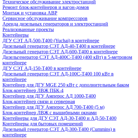
Техническое обслуживание электростанций
Ремонт блок-контейнеров и вагон-домов
Монтаж и установка АВР
Сервисное обслуживание компрессоров
Аренда дизельных генераторов и электростанций
Реализованные проекты
Контейнеры
ДГУ СЭТ АД-500-Т400 (Yuchai) в контейнере
Дизельный генератор СЭТ АД-40-Т400 в контейнере
Дизельный генератор СЭТ АД-600-Т400 в контейнере
Дизельгенератор СЭТ АД-400С-Т400 (400 кВт) в 5-метровом
контейнере
ДГУ СЭТ АД-150-Т400 в контейнере
Дизельный генератор СЭТ АД-100С-Т400 100 кВт в
контейнере
Контейнер для ДГУ MGE 250 кВт с дополнительным баком
Блок-контейнер ЛВЖ ПБК-4
Контейнер для ДГУ Амперос АД 1000-Т400
Блок-контейнер связи и серверная
Контейнер для ДГУ Амперос АД 700-Т400 (5 м)
Блок-контейнер ЛВЖ с вышибными окнами
Контейнеры для ДГУ СЭТ АД-30-Т400 и АД-50-Т400
Контейнеры для бытовых помещений
Дизельный генератор СЭТ АД-300-Т400 (Cummins) в
контейнере