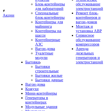
Блок-контейнеры
обслуживание
для лабораторий
электростанций
Специальные
Ремонт блок-
Акции
блок-контейнеры
контейнеров и
Контейнеры для
вагон-домов
майнинга
Монтаж и
Контейнеры на
установка АВР
шасси
Сервисное
Контейнерные
обслуживание
АЗС
компрессоров
Вагон-дома
Аренда
Туалетные
дизельных
модули
генераторов и
Бытовки
электростанций
Бытовки
строительные
Бытовки жилые
Бытовки дачные
Вагон-дома
Кожухи
Мини-контейнеры
Генераторы в
контейнерах
Модульные здания