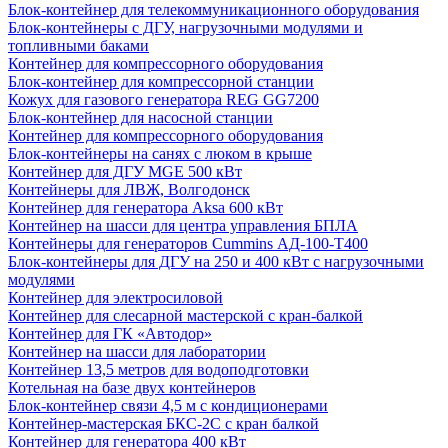
Блок-контейнер для телекоммуникационного оборудования
Блок-контейнеры с ДГУ, нагрузочными модулями и
топливными баками
Контейнер для компрессорного оборудования
Блок-контейнер для компрессорной станции
Кожух для газового генератора REG GG7200
Блок-контейнер для насосной станции
Контейнер для компрессорного оборудования
Блок-контейнеры на санях с люком в крыше
Контейнер для ДГУ MGE 500 кВт
Контейнеры для ЛВЖ, Волгодонск
Контейнер для генератора Aksa 600 кВт
Контейнер на шасси для центра управления БПЛА
Контейнеры для генераторов Cummins АД-100-Т400
Блок-контейнеры для ДГУ на 250 и 400 кВт с нагрузочными
модулями
Контейнер для электросиловой
Контейнер для слесарной мастерской с кран-балкой
Контейнер для ГК «Автодор»
Контейнер на шасси для лаборатории
Контейнер 13,5 метров для водоподготовки
Котельная на базе двух контейнеров
Блок-контейнер связи 4,5 м с кондиционерами
Контейнер-мастерская БКС-2С с кран балкой
Контейнер для генератора 400 кВт