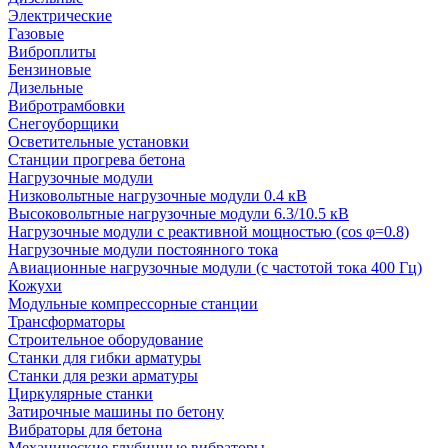
Электрические
Газовые
Виброплиты
Бензиновые
Дизельные
Вибротрамбовки
Снегоуборщики
Осветительные установки
Станции прогрева бетона
Нагрузочные модули
Низковольтные нагрузочные модули 0.4 кВ
Высоковольтные нагрузочные модули 6.3/10.5 кВ
Нагрузочные модули с реактивной мощностью (cos φ=0.8)
Нагрузочные модули постоянного тока
Авиационные нагрузочные модули (с частотой тока 400 Гц)
Кожухи
Модульные компрессорные станции
Трансформаторы
Строительное оборудование
Станки для гибки арматуры
Станки для резки арматуры
Циркулярные станки
Затирочные машины по бетону
Вибраторы для бетона
Механические глубинные вибраторы