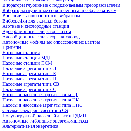
Вибраторы глубинные с подключаемым преобразователем
Вибраторы глубинные со встроенным преобразователем
Внешние высокочастотные вибраторы
Виброрейки для укладки бетона
Азотные и кислородные станции
Адсорбционные генераторы азота
Адсорбционные генераторы кислорода
Автономные мобильные опрессовочные центры
Прицепы
Насосные станции
Насосные станции МДН
Насосные станции ПСМ
Насосные агрегаты типа Д
Насосные агрегаты типа К
Насосные агрегаты типа П
Насосные агрегаты типа СВ
Насосные агрегаты типа С
Насосы и насосные агрегаты типа ЦГ
Насосы и насосные агрегаты типа НК
Насосы и насосные агрегаты типа НПС
Сетевые электронасосы типа СЭ
Полупогружной насосный агрегат ГДМП
Автономные гибридные энергокомплексы
Альтернативная энергетика