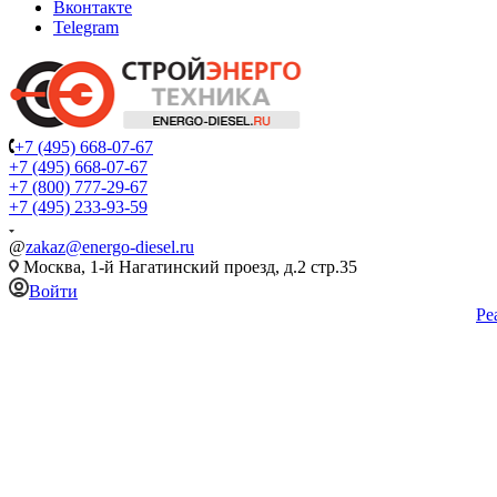
Вконтакте
Telegram
+7 (495) 668-07-67
+7 (495) 668-07-67
+7 (800) 777-29-67
+7 (495) 233-93-59
@
zakaz@energo-diesel.ru
Москва, 1-й Нагатинский проезд, д.2 стр.35
Войти
Ре