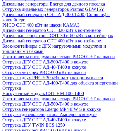
Дизельные генераторы Energo для дачного поселка
Отгрузка дизельных генераторов Pramac GВW15Y
Дизельный генератор СЭТ АД-300-Т400 (Cummins) в
контейнере
РИСЭ СЭТ 400 кВт на шасси КАМАЗ
Дизельный генератор СЭТ 320 кВт в контейнере
Дизельные генераторы СЭТ 30 и 60 кВт в контейнерах
Дизельный генератор СЭТ 400 кВт в контейнере
Блок-контейнеры с ДГУ, нагрузочными модулями и
топливными баками
Изготовлены и отгружены четыре РИСЭ СЭТ на шасси
Отгрузка ДГУ СЭТ АД-500-Т400 в кожухе
Отгрузка ДГУ СЭТ АД-40-Т400 в кожухе
Отгрузка четырех РИСЭ 60 кВт на шасси
Отгрузка двух РИСЭ 30 кВт на тракторном шасси
Отгрузка ДГУ СЭТ АД-400-Т400 для объекта энергетики
Отгрузки
Нагрузочный модуль СЭТ НМ-100-Т400
Изготовлены и отгружены четыре РИСЭ СЭТ на шасси
Отгрузка ДГУ СЭТ АД-500-Т400 в кожухе
Отгрузка генератора Energo MP44FW-S в кожухе
Отгрузка дизель-генератора Амперос в кожухе
Отгрузка ДГУ СЭТ АД-40-Т400 в кожухе
Отгрузка ДГУ TWIN ECS 1250
Отгрузка четырех РИСЭ 60 кВт на шасси