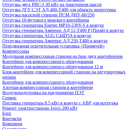
Отгрузка двух РИСЭ 30 кВт на тракторном шасси
Отгрузка ДГУ СЭТ АД-400-Т400 для объекта энергетики
Отгрузка насосной станции ПСМ ДНУ-60/250
Отгрузка 10-футового морского контейнера
Отгрузка генератора Energo MP10-230Y-S в кожухе
Отгрузка генератора Амперос АД 12-Т400 P (Проф) в кожухе
Отгрузка генератора AGG C44D5A в кожухе
Отгрузка генератора Амперос АД 250-Т400 в кожухе
Передвижная осветительная установка «Прометей»
Компрессоры
Модульная компрессорная станция на базе двух контейнеров
Контейнер для компрессорного оборудования
Контейнер для компрессорного оборудования 12 м
Блок-контейнер для компрессорной станции на регулируемых
опорах
Контейнер для компрессорного оборудования
Азотная компрессорная станция в контейнере
Воздухоподготовка на предприятии ПЭТ
Сервис
Поставка генератора 8.5 кВт в кожухе с АВР для коттеджа
Ремонт электростанции Iveco 200 кВт
Блог
Контакты
Компания
О компании