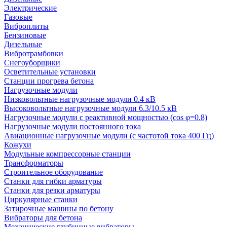
Электрические
Газовые
Виброплиты
Бензиновые
Дизельные
Вибротрамбовки
Снегоуборщики
Осветительные установки
Станции прогрева бетона
Нагрузочные модули
Низковольтные нагрузочные модули 0.4 кВ
Высоковольтные нагрузочные модули 6.3/10.5 кВ
Нагрузочные модули с реактивной мощностью (cos φ=0.8)
Нагрузочные модули постоянного тока
Авиационные нагрузочные модули (с частотой тока 400 Гц)
Кожухи
Модульные компрессорные станции
Трансформаторы
Строительное оборудование
Станки для гибки арматуры
Станки для резки арматуры
Циркулярные станки
Затирочные машины по бетону
Вибраторы для бетона
Механические глубинные вибраторы