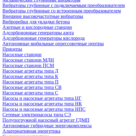
Вибраторы глубинные с подключаемым преобразователем
Вибраторы глубинные со встроенным преобразователем
Внешние высокочастотные вибраторы
Виброрейки для укладки бетона
Азотные и кислородные станции
Адсорбционные генераторы азота
Адсорбционные генераторы кислорода
Автономные мобильные опрессовочные центры
Прицепы
Насосные станции
Насосные станции МДН
Насосные станции ПСМ
Насосные агрегаты типа Д
Насосные агрегаты типа К
Насосные агрегаты типа П
Насосные агрегаты типа СВ
Насосные агрегаты типа С
Насосы и насосные агрегаты типа ЦГ
Насосы и насосные агрегаты типа НК
Насосы и насосные агрегаты типа НПС
Сетевые электронасосы типа СЭ
Полупогружной насосный агрегат ГДМП
Автономные гибридные энергокомплексы
Альтернативная энергетика