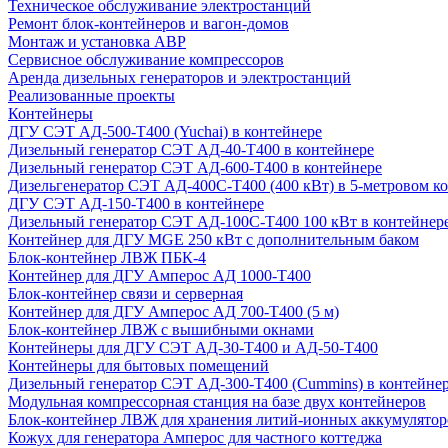
Техническое обслуживание электростанций
Ремонт блок-контейнеров и вагон-домов
Монтаж и установка АВР
Сервисное обслуживание компрессоров
Аренда дизельных генераторов и электростанций
Реализованные проекты
Контейнеры
ДГУ СЭТ АД-500-Т400 (Yuchai) в контейнере
Дизельный генератор СЭТ АД-40-Т400 в контейнере
Дизельный генератор СЭТ АД-600-Т400 в контейнере
Дизельгенератор СЭТ АД-400С-Т400 (400 кВт) в 5-метровом к
ДГУ СЭТ АД-150-Т400 в контейнере
Дизельный генератор СЭТ АД-100С-Т400 100 кВт в контейнер
Контейнер для ДГУ MGE 250 кВт с дополнительным баком
Блок-контейнер ЛВЖ ПБК-4
Контейнер для ДГУ Амперос АД 1000-Т400
Блок-контейнер связи и серверная
Контейнер для ДГУ Амперос АД 700-Т400 (5 м)
Блок-контейнер ЛВЖ с вышибными окнами
Контейнеры для ДГУ СЭТ АД-30-Т400 и АД-50-Т400
Контейнеры для бытовых помещений
Дизельный генератор СЭТ АД-300-Т400 (Cummins) в контейне
Модульная компрессорная станция на базе двух контейнеров
Блок-контейнер ЛВЖ для хранения литий-ионных аккумулятор
Кожух для генератора Амперос для частного коттеджа