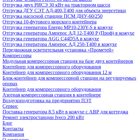
Отгрузка двух РИСЭ 30 кВт на тракторном шасси
Отгрузка ДГУ СЭТ АД-400-Т400 для объекта энергетики
Отгрузка насосной станции ПСМ ДНУ-60/250
Отгрузка 10-футового морского контейнера
Отгрузка генератора Energo MP10-230Y-S в кожухе
Отгрузка генератора Амперос АД 12-Т400 P (Проф) в кожухе
Отгрузка генератора AGG C44D5A в кожухе
Отгрузка генератора Амперос АД 250-Т400 в кожухе
Передвижная осветительная установка «Прометей»
Компрессоры
Модульная компрессорная станция на базе двух контейнеров
Контейнер для компрессорного оборудования
Контейнер для компрессорного оборудования 12 м
Блок-контейнер для компрессорной станции на регулируемых
опорах
Контейнер для компрессорного оборудования
Азотная компрессорная станция в контейнере
Воздухоподготовка на предприятии ПЭТ
Сервис
Поставка генератора 8.5 кВт в кожухе с АВР для коттеджа
Ремонт электростанции Iveco 200 кВт
Блог
Контакты
Компания
О компании