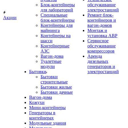
Блок-контейнеры
обслуживание
для лабораторий
электростанций
Специальные
Ремонт блок-
Акции
блок-контейнеры
контейнеров и
Контейнеры для
вагон-домов
майнинга
Монтаж и
Контейнеры на
установка АВР
шасси
Сервисное
Контейнерные
обслуживание
АЗС
компрессоров
Вагон-дома
Аренда
Туалетные
дизельных
модули
генераторов и
Бытовки
электростанций
Бытовки
строительные
Бытовки жилые
Бытовки дачные
Вагон-дома
Кожухи
Мини-контейнеры
Генераторы в
контейнерах
Модульные здания