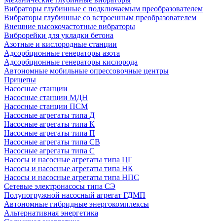
Вибраторы глубинные с подключаемым преобразователем
Вибраторы глубинные со встроенным преобразователем
Внешние высокочастотные вибраторы
Виброрейки для укладки бетона
Азотные и кислородные станции
Адсорбционные генераторы азота
Адсорбционные генераторы кислорода
Автономные мобильные опрессовочные центры
Прицепы
Насосные станции
Насосные станции МДН
Насосные станции ПСМ
Насосные агрегаты типа Д
Насосные агрегаты типа К
Насосные агрегаты типа П
Насосные агрегаты типа СВ
Насосные агрегаты типа С
Насосы и насосные агрегаты типа ЦГ
Насосы и насосные агрегаты типа НК
Насосы и насосные агрегаты типа НПС
Сетевые электронасосы типа СЭ
Полупогружной насосный агрегат ГДМП
Автономные гибридные энергокомплексы
Альтернативная энергетика