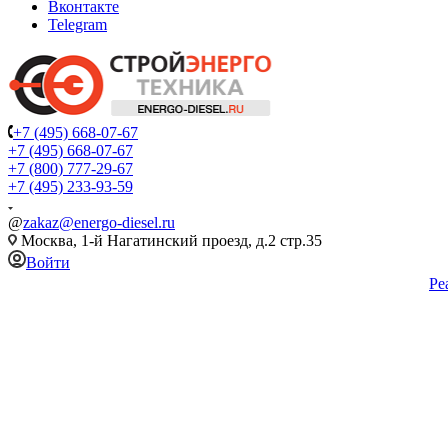
Вконтакте
Telegram
+7 (495) 668-07-67
+7 (495) 668-07-67
+7 (800) 777-29-67
+7 (495) 233-93-59
@
zakaz@energo-diesel.ru
Москва, 1-й Нагатинский проезд, д.2 стр.35
Войти
Ре