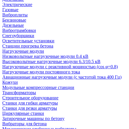
Электрические
Газовые
Виброплиты
Бензиновые
Дизельные
Вибротрамбовки
Снегоуборщики
Осветительные установки
Станции прогрева бетона
Нагрузочные модули
Низковольтные нагрузочные модули 0.4 кВ
Высоковольтные нагрузочные модули 6.3/10.5 кВ
Нагрузочные модули с реактивной мощностью (cos φ=0.8)
Нагрузочные модули постоянного тока
Авиационные нагрузочные модули (с частотой тока 400 Гц)
Кожухи
Модульные компрессорные станции
Трансформаторы
Строительное оборудование
Станки для гибки арматуры
Станки для резки арматуры
Циркулярные станки
Затирочные машины по бетону
Вибраторы для бетона
Механические глубинные вибраторы