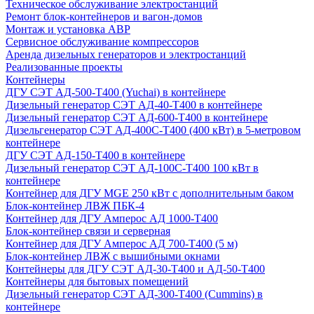
Техническое обслуживание электростанций
Ремонт блок-контейнеров и вагон-домов
Монтаж и установка АВР
Сервисное обслуживание компрессоров
Аренда дизельных генераторов и электростанций
Реализованные проекты
Контейнеры
ДГУ СЭТ АД-500-Т400 (Yuchai) в контейнере
Дизельный генератор СЭТ АД-40-Т400 в контейнере
Дизельный генератор СЭТ АД-600-Т400 в контейнере
Дизельгенератор СЭТ АД-400С-Т400 (400 кВт) в 5-метровом
контейнере
ДГУ СЭТ АД-150-Т400 в контейнере
Дизельный генератор СЭТ АД-100С-Т400 100 кВт в
контейнере
Контейнер для ДГУ MGE 250 кВт с дополнительным баком
Блок-контейнер ЛВЖ ПБК-4
Контейнер для ДГУ Амперос АД 1000-Т400
Блок-контейнер связи и серверная
Контейнер для ДГУ Амперос АД 700-Т400 (5 м)
Блок-контейнер ЛВЖ с вышибными окнами
Контейнеры для ДГУ СЭТ АД-30-Т400 и АД-50-Т400
Контейнеры для бытовых помещений
Дизельный генератор СЭТ АД-300-Т400 (Cummins) в
контейнере