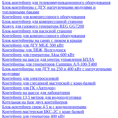
Блок-контейнер для телекоммуникационного оборудования
Блок-контейнеры с ДГУ, нагрузочными модулями и
топливными баками
Контейнер для компрессорного оборудования
Блок-контейнер для компрессорной станции
Кожух для газового генератора REG GG7200
Блок-контейнер для насосной станции
Контейнер для компрессорного оборудования
Блок-контейнеры на санях с люком в крыше
Контейнер для ДГУ MGE 500 кВт
Контейнеры для ЛВЖ, Волгодонск
Контейнер для генератора Aksa 600 кВт
Контейнер на шасси для центра управления БПЛА
Контейнеры для генераторов Cummins АД-100-Т400
Блок-контейнеры для ДГУ на 250 и 400 кВт с нагрузочными
модулями
Контейнер для электросиловой
Контейнер для слесарной мастерской с кран-балкой
Контейнер для ГК «Автодор»
Контейнер на шасси для лаборатории
Контейнер 13,5 метров для водоподготовки
Котельная на базе двух контейнеров
Блок-контейнер связи 4,5 м с кондиционерами
Контейнер-мастерская БКС-2С с кран балкой
Контейнер для генератора 400 кВт