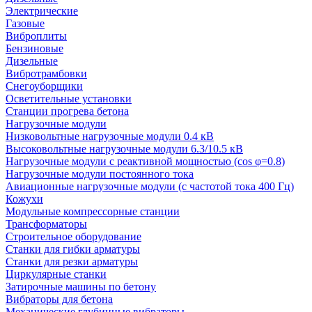
Электрические
Газовые
Виброплиты
Бензиновые
Дизельные
Вибротрамбовки
Снегоуборщики
Осветительные установки
Станции прогрева бетона
Нагрузочные модули
Низковольтные нагрузочные модули 0.4 кВ
Высоковольтные нагрузочные модули 6.3/10.5 кВ
Нагрузочные модули с реактивной мощностью (cos φ=0.8)
Нагрузочные модули постоянного тока
Авиационные нагрузочные модули (с частотой тока 400 Гц)
Кожухи
Модульные компрессорные станции
Трансформаторы
Строительное оборудование
Станки для гибки арматуры
Станки для резки арматуры
Циркулярные станки
Затирочные машины по бетону
Вибраторы для бетона
Механические глубинные вибраторы