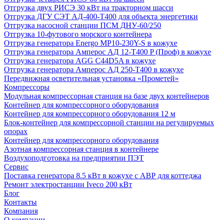
Отгрузка двух РИСЭ 30 кВт на тракторном шасси
Отгрузка ДГУ СЭТ АД-400-Т400 для объекта энергетики
Отгрузка насосной станции ПСМ ДНУ-60/250
Отгрузка 10-футового морского контейнера
Отгрузка генератора Energo MP10-230Y-S в кожухе
Отгрузка генератора Амперос АД 12-Т400 P (Проф) в кожухе
Отгрузка генератора AGG C44D5A в кожухе
Отгрузка генератора Амперос АД 250-Т400 в кожухе
Передвижная осветительная установка «Прометей»
Компрессоры
Модульная компрессорная станция на базе двух контейнеров
Контейнер для компрессорного оборудования
Контейнер для компрессорного оборудования 12 м
Блок-контейнер для компрессорной станции на регулируемых
опорах
Контейнер для компрессорного оборудования
Азотная компрессорная станция в контейнере
Воздухоподготовка на предприятии ПЭТ
Сервис
Поставка генератора 8.5 кВт в кожухе с АВР для коттеджа
Ремонт электростанции Iveco 200 кВт
Блог
Контакты
Компания
О компании