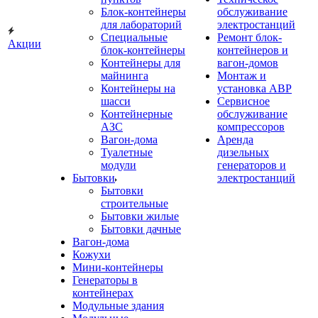
Блок-контейнеры
обслуживание
для лабораторий
электростанций
Специальные
Ремонт блок-
Акции
блок-контейнеры
контейнеров и
Контейнеры для
вагон-домов
майнинга
Монтаж и
Контейнеры на
установка АВР
шасси
Сервисное
Контейнерные
обслуживание
АЗС
компрессоров
Вагон-дома
Аренда
Туалетные
дизельных
модули
генераторов и
Бытовки
электростанций
Бытовки
строительные
Бытовки жилые
Бытовки дачные
Вагон-дома
Кожухи
Мини-контейнеры
Генераторы в
контейнерах
Модульные здания