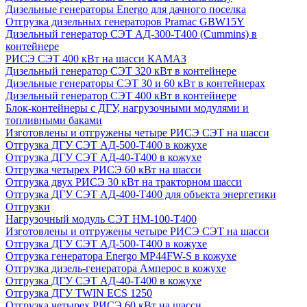
Дизельные генераторы Energo для дачного поселка
Отгрузка дизельных генераторов Pramac GВW15Y
Дизельный генератор СЭТ АД-300-Т400 (Cummins) в
контейнере
РИСЭ СЭТ 400 кВт на шасси КАМАЗ
Дизельный генератор СЭТ 320 кВт в контейнере
Дизельные генераторы СЭТ 30 и 60 кВт в контейнерах
Дизельный генератор СЭТ 400 кВт в контейнере
Блок-контейнеры с ДГУ, нагрузочными модулями и
топливными баками
Изготовлены и отгружены четыре РИСЭ СЭТ на шасси
Отгрузка ДГУ СЭТ АД-500-Т400 в кожухе
Отгрузка ДГУ СЭТ АД-40-Т400 в кожухе
Отгрузка четырех РИСЭ 60 кВт на шасси
Отгрузка двух РИСЭ 30 кВт на тракторном шасси
Отгрузка ДГУ СЭТ АД-400-Т400 для объекта энергетики
Отгрузки
Нагрузочный модуль СЭТ НМ-100-Т400
Изготовлены и отгружены четыре РИСЭ СЭТ на шасси
Отгрузка ДГУ СЭТ АД-500-Т400 в кожухе
Отгрузка генератора Energo MP44FW-S в кожухе
Отгрузка дизель-генератора Амперос в кожухе
Отгрузка ДГУ СЭТ АД-40-Т400 в кожухе
Отгрузка ДГУ TWIN ECS 1250
Отгрузка четырех РИСЭ 60 кВт на шасси