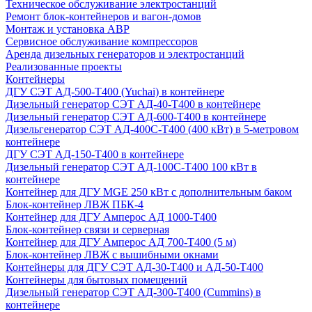
Техническое обслуживание электростанций
Ремонт блок-контейнеров и вагон-домов
Монтаж и установка АВР
Сервисное обслуживание компрессоров
Аренда дизельных генераторов и электростанций
Реализованные проекты
Контейнеры
ДГУ СЭТ АД-500-Т400 (Yuchai) в контейнере
Дизельный генератор СЭТ АД-40-Т400 в контейнере
Дизельный генератор СЭТ АД-600-Т400 в контейнере
Дизельгенератор СЭТ АД-400С-Т400 (400 кВт) в 5-метровом
контейнере
ДГУ СЭТ АД-150-Т400 в контейнере
Дизельный генератор СЭТ АД-100С-Т400 100 кВт в
контейнере
Контейнер для ДГУ MGE 250 кВт с дополнительным баком
Блок-контейнер ЛВЖ ПБК-4
Контейнер для ДГУ Амперос АД 1000-Т400
Блок-контейнер связи и серверная
Контейнер для ДГУ Амперос АД 700-Т400 (5 м)
Блок-контейнер ЛВЖ с вышибными окнами
Контейнеры для ДГУ СЭТ АД-30-Т400 и АД-50-Т400
Контейнеры для бытовых помещений
Дизельный генератор СЭТ АД-300-Т400 (Cummins) в
контейнере