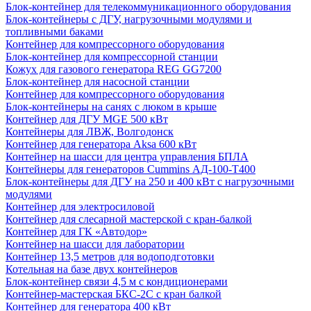
Блок-контейнер для телекоммуникационного оборудования
Блок-контейнеры с ДГУ, нагрузочными модулями и
топливными баками
Контейнер для компрессорного оборудования
Блок-контейнер для компрессорной станции
Кожух для газового генератора REG GG7200
Блок-контейнер для насосной станции
Контейнер для компрессорного оборудования
Блок-контейнеры на санях с люком в крыше
Контейнер для ДГУ MGE 500 кВт
Контейнеры для ЛВЖ, Волгодонск
Контейнер для генератора Aksa 600 кВт
Контейнер на шасси для центра управления БПЛА
Контейнеры для генераторов Cummins АД-100-Т400
Блок-контейнеры для ДГУ на 250 и 400 кВт с нагрузочными
модулями
Контейнер для электросиловой
Контейнер для слесарной мастерской с кран-балкой
Контейнер для ГК «Автодор»
Контейнер на шасси для лаборатории
Контейнер 13,5 метров для водоподготовки
Котельная на базе двух контейнеров
Блок-контейнер связи 4,5 м с кондиционерами
Контейнер-мастерская БКС-2С с кран балкой
Контейнер для генератора 400 кВт