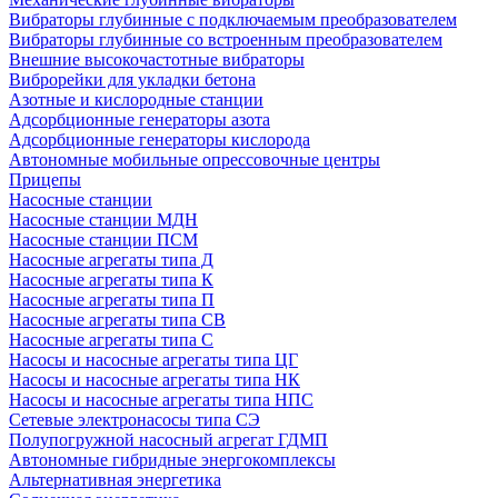
Вибраторы глубинные с подключаемым преобразователем
Вибраторы глубинные со встроенным преобразователем
Внешние высокочастотные вибраторы
Виброрейки для укладки бетона
Азотные и кислородные станции
Адсорбционные генераторы азота
Адсорбционные генераторы кислорода
Автономные мобильные опрессовочные центры
Прицепы
Насосные станции
Насосные станции МДН
Насосные станции ПСМ
Насосные агрегаты типа Д
Насосные агрегаты типа К
Насосные агрегаты типа П
Насосные агрегаты типа СВ
Насосные агрегаты типа С
Насосы и насосные агрегаты типа ЦГ
Насосы и насосные агрегаты типа НК
Насосы и насосные агрегаты типа НПС
Сетевые электронасосы типа СЭ
Полупогружной насосный агрегат ГДМП
Автономные гибридные энергокомплексы
Альтернативная энергетика