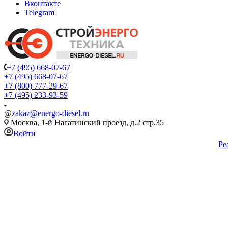
Вконтакте
Telegram
+7 (495) 668-07-67
+7 (495) 668-07-67
+7 (800) 777-29-67
+7 (495) 233-93-59
@
zakaz@energo-diesel.ru
Москва, 1-й Нагатинский проезд, д.2 стр.35
Войти
Ре