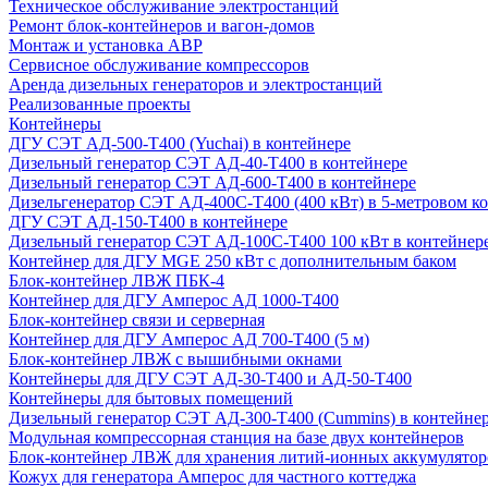
Техническое обслуживание электростанций
Ремонт блок-контейнеров и вагон-домов
Монтаж и установка АВР
Сервисное обслуживание компрессоров
Аренда дизельных генераторов и электростанций
Реализованные проекты
Контейнеры
ДГУ СЭТ АД-500-Т400 (Yuchai) в контейнере
Дизельный генератор СЭТ АД-40-Т400 в контейнере
Дизельный генератор СЭТ АД-600-Т400 в контейнере
Дизельгенератор СЭТ АД-400С-Т400 (400 кВт) в 5-метровом к
ДГУ СЭТ АД-150-Т400 в контейнере
Дизельный генератор СЭТ АД-100С-Т400 100 кВт в контейнер
Контейнер для ДГУ MGE 250 кВт с дополнительным баком
Блок-контейнер ЛВЖ ПБК-4
Контейнер для ДГУ Амперос АД 1000-Т400
Блок-контейнер связи и серверная
Контейнер для ДГУ Амперос АД 700-Т400 (5 м)
Блок-контейнер ЛВЖ с вышибными окнами
Контейнеры для ДГУ СЭТ АД-30-Т400 и АД-50-Т400
Контейнеры для бытовых помещений
Дизельный генератор СЭТ АД-300-Т400 (Cummins) в контейне
Модульная компрессорная станция на базе двух контейнеров
Блок-контейнер ЛВЖ для хранения литий-ионных аккумулятор
Кожух для генератора Амперос для частного коттеджа