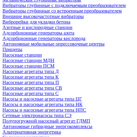
Вибраторы глубинные с подключаемым преобразователем
Вибраторы глубинные со встроенным преобразователем
Внешние высокочастотные вибраторы
Виброрейки для укладки бетона
Азотные и кислородные станции
Адсорбционные генераторы азота
Адсорбционные генераторы кислорода
Автономные мобильные опрессовочные центры
Прицепы
Насосные станции
Насосные станции МДН
Насосные станции ПСМ
Насосные агрегаты типа Д
Насосные агрегаты типа К
Насосные агрегаты типа П
Насосные агрегаты типа СВ
Насосные агрегаты типа С
Насосы и насосные агрегаты типа ЦГ
Насосы и насосные агрегаты типа НК
Насосы и насосные агрегаты типа НПС
Сетевые электронасосы типа СЭ
Полупогружной насосный агрегат ГДМП
Автономные гибридные энергокомплексы
Альтернативная энергетика