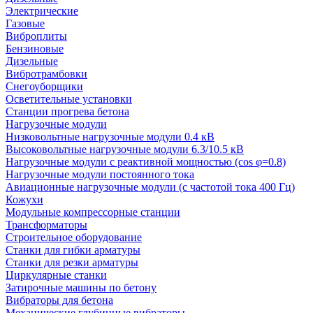
Электрические
Газовые
Виброплиты
Бензиновые
Дизельные
Вибротрамбовки
Снегоуборщики
Осветительные установки
Станции прогрева бетона
Нагрузочные модули
Низковольтные нагрузочные модули 0.4 кВ
Высоковольтные нагрузочные модули 6.3/10.5 кВ
Нагрузочные модули с реактивной мощностью (cos φ=0.8)
Нагрузочные модули постоянного тока
Авиационные нагрузочные модули (с частотой тока 400 Гц)
Кожухи
Модульные компрессорные станции
Трансформаторы
Строительное оборудование
Станки для гибки арматуры
Станки для резки арматуры
Циркулярные станки
Затирочные машины по бетону
Вибраторы для бетона
Механические глубинные вибраторы