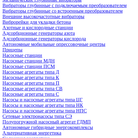
Вибраторы глубинные с подключаемым преобразователем
Вибраторы глубинные со встроенным преобразователем
Внешние высокочастотные вибраторы
Виброрейки для укладки бетона
Азотные и кислородные станции
Адсорбционные генераторы азота
Адсорбционные генераторы кислорода
Автономные мобильные опрессовочные центры
Прицепы
Насосные станции
Насосные станции МДН
Насосные станции ПСМ
Насосные агрегаты типа Д
Насосные агрегаты типа К
Насосные агрегаты типа П
Насосные агрегаты типа СВ
Насосные агрегаты типа С
Насосы и насосные агрегаты типа ЦГ
Насосы и насосные агрегаты типа НК
Насосы и насосные агрегаты типа НПС
Сетевые электронасосы типа СЭ
Полупогружной насосный агрегат ГДМП
Автономные гибридные энергокомплексы
Альтернативная энергетика