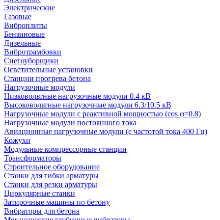
Электрические
Газовые
Виброплиты
Бензиновые
Дизельные
Вибротрамбовки
Снегоуборщики
Осветительные установки
Станции прогрева бетона
Нагрузочные модули
Низковольтные нагрузочные модули 0.4 кВ
Высоковольтные нагрузочные модули 6.3/10.5 кВ
Нагрузочные модули с реактивной мощностью (cos φ=0.8)
Нагрузочные модули постоянного тока
Авиационные нагрузочные модули (с частотой тока 400 Гц)
Кожухи
Модульные компрессорные станции
Трансформаторы
Строительное оборудование
Станки для гибки арматуры
Станки для резки арматуры
Циркулярные станки
Затирочные машины по бетону
Вибраторы для бетона
Механические глубинные вибраторы