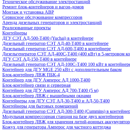
Техническое обслуживание электростанций
Ремонт блок-контейнеров и вагон-домов
Монтаж и установка АВР
Сервисное обслуживание компрессоров
Аренда дизельных генераторов и электростанций
Реализованные проекты
Контейнеры
ДГУ СЭТ АД-500-Т400 (Yuchai) в контейнере
Дизельный генератор СЭТ АД-40-Т400 в контейнере
Дизельный генератор СЭТ АД-600-Т400 в контейнере
Дизельгенератор СЭТ АД-400С-Т400 (400 кВт) в 5-метровом к
ДГУ СЭТ АД-150-Т400 в контейнере
Дизельный генератор СЭТ АД-100С-Т400 100 кВт в контейнер
Контейнер для ДГУ MGE 250 кВт с дополнительным баком
Блок-контейнер ЛВЖ ПБК-4
Контейнер для ДГУ Амперос АД 1000-Т400
Блок-контейнер связи и серверная
Контейнер для ДГУ Амперос АД 700-Т400 (5 м)
Блок-контейнер ЛВЖ с вышибными окнами
Контейнеры для ДГУ СЭТ АД-30-Т400 и АД-50-Т400
Контейнеры для бытовых помещений
Дизельный генератор СЭТ АД-300-Т400 (Cummins) в контейне
Модульная компрессорная станция на базе двух контейнеров
Блок-контейнер ЛВЖ для хранения литий-ионных аккумулятор
Кожух для генератора Амперос для частного коттеджа