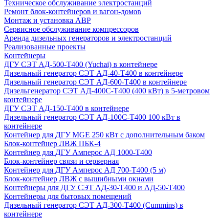
Техническое обслуживание электростанций
Ремонт блок-контейнеров и вагон-домов
Монтаж и установка АВР
Сервисное обслуживание компрессоров
Аренда дизельных генераторов и электростанций
Реализованные проекты
Контейнеры
ДГУ СЭТ АД-500-Т400 (Yuchai) в контейнере
Дизельный генератор СЭТ АД-40-Т400 в контейнере
Дизельный генератор СЭТ АД-600-Т400 в контейнере
Дизельгенератор СЭТ АД-400С-Т400 (400 кВт) в 5-метровом
контейнере
ДГУ СЭТ АД-150-Т400 в контейнере
Дизельный генератор СЭТ АД-100С-Т400 100 кВт в
контейнере
Контейнер для ДГУ MGE 250 кВт с дополнительным баком
Блок-контейнер ЛВЖ ПБК-4
Контейнер для ДГУ Амперос АД 1000-Т400
Блок-контейнер связи и серверная
Контейнер для ДГУ Амперос АД 700-Т400 (5 м)
Блок-контейнер ЛВЖ с вышибными окнами
Контейнеры для ДГУ СЭТ АД-30-Т400 и АД-50-Т400
Контейнеры для бытовых помещений
Дизельный генератор СЭТ АД-300-Т400 (Cummins) в
контейнере