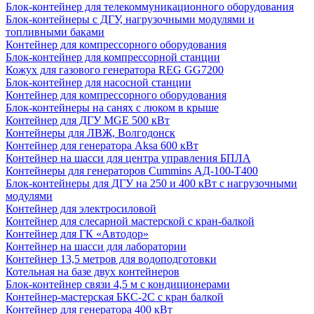
Блок-контейнер для телекоммуникационного оборудования
Блок-контейнеры с ДГУ, нагрузочными модулями и
топливными баками
Контейнер для компрессорного оборудования
Блок-контейнер для компрессорной станции
Кожух для газового генератора REG GG7200
Блок-контейнер для насосной станции
Контейнер для компрессорного оборудования
Блок-контейнеры на санях с люком в крыше
Контейнер для ДГУ MGE 500 кВт
Контейнеры для ЛВЖ, Волгодонск
Контейнер для генератора Aksa 600 кВт
Контейнер на шасси для центра управления БПЛА
Контейнеры для генераторов Cummins АД-100-Т400
Блок-контейнеры для ДГУ на 250 и 400 кВт с нагрузочными
модулями
Контейнер для электросиловой
Контейнер для слесарной мастерской с кран-балкой
Контейнер для ГК «Автодор»
Контейнер на шасси для лаборатории
Контейнер 13,5 метров для водоподготовки
Котельная на базе двух контейнеров
Блок-контейнер связи 4,5 м с кондиционерами
Контейнер-мастерская БКС-2С с кран балкой
Контейнер для генератора 400 кВт