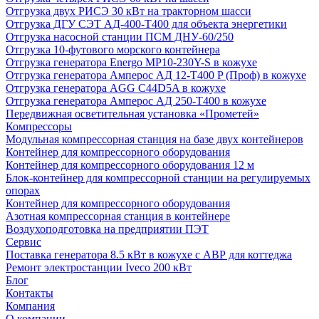
Отгрузка двух РИСЭ 30 кВт на тракторном шасси
Отгрузка ДГУ СЭТ АД-400-Т400 для объекта энергетики
Отгрузка насосной станции ПСМ ДНУ-60/250
Отгрузка 10-футового морского контейнера
Отгрузка генератора Energo MP10-230Y-S в кожухе
Отгрузка генератора Амперос АД 12-Т400 P (Проф) в кожухе
Отгрузка генератора AGG C44D5A в кожухе
Отгрузка генератора Амперос АД 250-Т400 в кожухе
Передвижная осветительная установка «Прометей»
Компрессоры
Модульная компрессорная станция на базе двух контейнеров
Контейнер для компрессорного оборудования
Контейнер для компрессорного оборудования 12 м
Блок-контейнер для компрессорной станции на регулируемых
опорах
Контейнер для компрессорного оборудования
Азотная компрессорная станция в контейнере
Воздухоподготовка на предприятии ПЭТ
Сервис
Поставка генератора 8.5 кВт в кожухе с АВР для коттеджа
Ремонт электростанции Iveco 200 кВт
Блог
Контакты
Компания
О компании