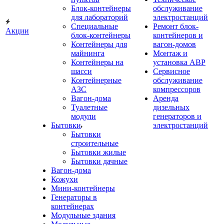
Блок-контейнеры
обслуживание
для лабораторий
электростанций
Специальные
Ремонт блок-
Акции
блок-контейнеры
контейнеров и
Контейнеры для
вагон-домов
майнинга
Монтаж и
Контейнеры на
установка АВР
шасси
Сервисное
Контейнерные
обслуживание
АЗС
компрессоров
Вагон-дома
Аренда
Туалетные
дизельных
модули
генераторов и
Бытовки
электростанций
Бытовки
строительные
Бытовки жилые
Бытовки дачные
Вагон-дома
Кожухи
Мини-контейнеры
Генераторы в
контейнерах
Модульные здания