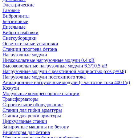
Электрические
Газовые
Виброплиты
Бензиновые
Дизельные
Вибротрамбовки
Снегоуборщики
Осветительные установки
Станции прогрева бетона
Нагрузочные модули
Низковольтные нагрузочные модули 0.4 кВ
Высоковольтные нагрузочные модули 6.3/10.5 кВ
Нагрузочные модули с реактивной мощностью (cos φ=0.8)
Нагрузочные модули постоянного тока
Авиационные нагрузочные модули (с частотой тока 400 Гц)
Кожухи
Модульные компрессорные станции
Трансформаторы
Строительное оборудование
Станки для гибки арматуры
Станки для резки арматуры
Циркулярные станки
Затирочные машины по бетону
Вибраторы для бетона
Механические глубинные вибраторы