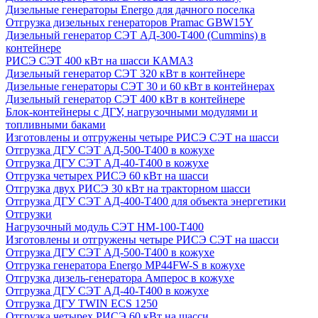
Дизельные генераторы Energo для дачного поселка
Отгрузка дизельных генераторов Pramac GВW15Y
Дизельный генератор СЭТ АД-300-Т400 (Cummins) в
контейнере
РИСЭ СЭТ 400 кВт на шасси КАМАЗ
Дизельный генератор СЭТ 320 кВт в контейнере
Дизельные генераторы СЭТ 30 и 60 кВт в контейнерах
Дизельный генератор СЭТ 400 кВт в контейнере
Блок-контейнеры с ДГУ, нагрузочными модулями и
топливными баками
Изготовлены и отгружены четыре РИСЭ СЭТ на шасси
Отгрузка ДГУ СЭТ АД-500-Т400 в кожухе
Отгрузка ДГУ СЭТ АД-40-Т400 в кожухе
Отгрузка четырех РИСЭ 60 кВт на шасси
Отгрузка двух РИСЭ 30 кВт на тракторном шасси
Отгрузка ДГУ СЭТ АД-400-Т400 для объекта энергетики
Отгрузки
Нагрузочный модуль СЭТ НМ-100-Т400
Изготовлены и отгружены четыре РИСЭ СЭТ на шасси
Отгрузка ДГУ СЭТ АД-500-Т400 в кожухе
Отгрузка генератора Energo MP44FW-S в кожухе
Отгрузка дизель-генератора Амперос в кожухе
Отгрузка ДГУ СЭТ АД-40-Т400 в кожухе
Отгрузка ДГУ TWIN ECS 1250
Отгрузка четырех РИСЭ 60 кВт на шасси