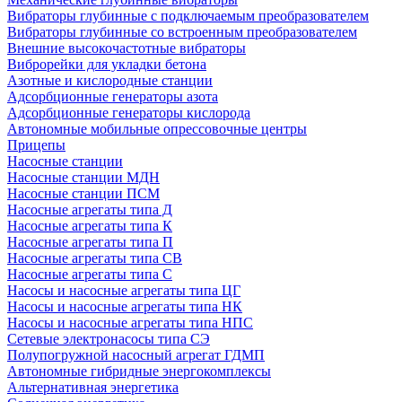
Вибраторы глубинные с подключаемым преобразователем
Вибраторы глубинные со встроенным преобразователем
Внешние высокочастотные вибраторы
Виброрейки для укладки бетона
Азотные и кислородные станции
Адсорбционные генераторы азота
Адсорбционные генераторы кислорода
Автономные мобильные опрессовочные центры
Прицепы
Насосные станции
Насосные станции МДН
Насосные станции ПСМ
Насосные агрегаты типа Д
Насосные агрегаты типа К
Насосные агрегаты типа П
Насосные агрегаты типа СВ
Насосные агрегаты типа С
Насосы и насосные агрегаты типа ЦГ
Насосы и насосные агрегаты типа НК
Насосы и насосные агрегаты типа НПС
Сетевые электронасосы типа СЭ
Полупогружной насосный агрегат ГДМП
Автономные гибридные энергокомплексы
Альтернативная энергетика