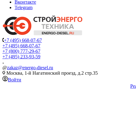
Вконтакте
Telegram
+7 (495) 668-07-67
+7 (495) 668-07-67
+7 (800) 777-29-67
+7 (495) 233-93-59
@
zakaz@energo-diesel.ru
Москва, 1-й Нагатинский проезд, д.2 стр.35
Войти
Ре