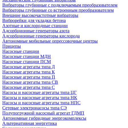
Вибраторы глубинные с подключаемым преобразователем
Вибраторы глубинные со встроенным преобразователем
Внешние высокочастотные вибраторы
Виброрейки для укладки бетона
Азотные и кислородные станции
Адсорбционные генераторы азота
Адсорбционные генераторы кислорода
Автономные мобильные опрессовочные центры
Прицепы
Насосные станции
Насосные станции МДН
Насосные станции ПСМ
Насосные агрегаты типа Д
Насосные агрегаты типа К
Насосные агрегаты типа П
Насосные агрегаты типа СВ
Насосные агрегаты типа С
Насосы и насосные агрегаты типа ЦГ
Насосы и насосные агрегаты типа НК
Насосы и насосные агрегаты типа НПС
Сетевые электронасосы типа СЭ
Полупогружной насосный агрегат ГДМП
Автономные гибридные энергокомплексы
Альтернативная энергетика