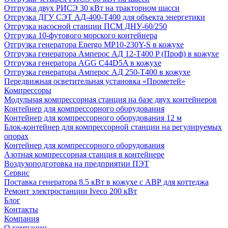
Отгрузка двух РИСЭ 30 кВт на тракторном шасси
Отгрузка ДГУ СЭТ АД-400-Т400 для объекта энергетики
Отгрузка насосной станции ПСМ ДНУ-60/250
Отгрузка 10-футового морского контейнера
Отгрузка генератора Energo MP10-230Y-S в кожухе
Отгрузка генератора Амперос АД 12-Т400 P (Проф) в кожухе
Отгрузка генератора AGG C44D5A в кожухе
Отгрузка генератора Амперос АД 250-Т400 в кожухе
Передвижная осветительная установка «Прометей»
Компрессоры
Модульная компрессорная станция на базе двух контейнеров
Контейнер для компрессорного оборудования
Контейнер для компрессорного оборудования 12 м
Блок-контейнер для компрессорной станции на регулируемых
опорах
Контейнер для компрессорного оборудования
Азотная компрессорная станция в контейнере
Воздухоподготовка на предприятии ПЭТ
Сервис
Поставка генератора 8.5 кВт в кожухе с АВР для коттеджа
Ремонт электростанции Iveco 200 кВт
Блог
Контакты
Компания
О компании