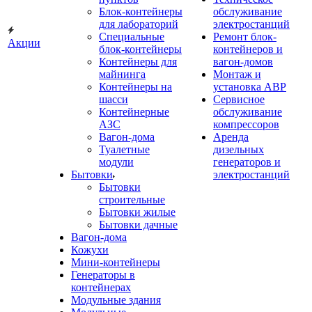
Блок-контейнеры
обслуживание
для лабораторий
электростанций
Специальные
Ремонт блок-
Акции
блок-контейнеры
контейнеров и
Контейнеры для
вагон-домов
майнинга
Монтаж и
Контейнеры на
установка АВР
шасси
Сервисное
Контейнерные
обслуживание
АЗС
компрессоров
Вагон-дома
Аренда
Туалетные
дизельных
модули
генераторов и
Бытовки
электростанций
Бытовки
строительные
Бытовки жилые
Бытовки дачные
Вагон-дома
Кожухи
Мини-контейнеры
Генераторы в
контейнерах
Модульные здания