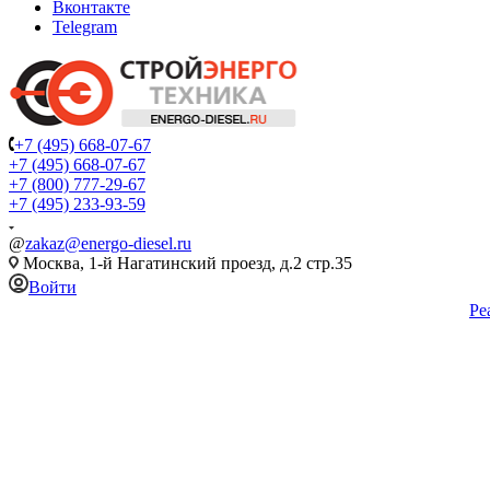
Вконтакте
Telegram
+7 (495) 668-07-67
+7 (495) 668-07-67
+7 (800) 777-29-67
+7 (495) 233-93-59
@
zakaz@energo-diesel.ru
Москва, 1-й Нагатинский проезд, д.2 стр.35
Войти
Ре