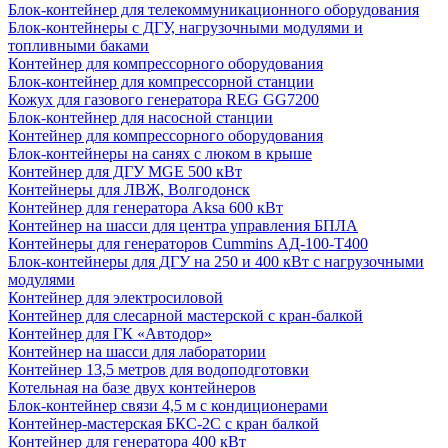
Блок-контейнер для телекоммуникационного оборудования
Блок-контейнеры с ДГУ, нагрузочными модулями и
топливными баками
Контейнер для компрессорного оборудования
Блок-контейнер для компрессорной станции
Кожух для газового генератора REG GG7200
Блок-контейнер для насосной станции
Контейнер для компрессорного оборудования
Блок-контейнеры на санях с люком в крыше
Контейнер для ДГУ MGE 500 кВт
Контейнеры для ЛВЖ, Волгодонск
Контейнер для генератора Aksa 600 кВт
Контейнер на шасси для центра управления БПЛА
Контейнеры для генераторов Cummins АД-100-Т400
Блок-контейнеры для ДГУ на 250 и 400 кВт с нагрузочными
модулями
Контейнер для электросиловой
Контейнер для слесарной мастерской с кран-балкой
Контейнер для ГК «Автодор»
Контейнер на шасси для лаборатории
Контейнер 13,5 метров для водоподготовки
Котельная на базе двух контейнеров
Блок-контейнер связи 4,5 м с кондиционерами
Контейнер-мастерская БКС-2С с кран балкой
Контейнер для генератора 400 кВт