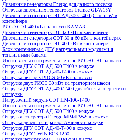
Дизельные генераторы Energo для дачного поселка
Отгрузка дизельных генераторов Pramac GВW15Y
Дизельный генератор СЭТ АД-300-Т400 (Cummins) в
контейнере
РИСЭ СЭТ 400 кВт на шасси КАМАЗ
Дизельный генератор СЭТ 320 кВт в контейнере
Дизельные генераторы СЭТ 30 и 60 кВт в контейнерах
Дизельный генератор СЭТ 400 кВт в контейнере
Блок-контейнеры с ДГУ, нагрузочными модулями и
топливными баками
Изготовлены и отгружены четыре РИСЭ СЭТ на шасси
Отгрузка ДГУ СЭТ АД-500-Т400 в кожухе
Отгрузка ДГУ СЭТ АД-40-Т400 в кожухе
Отгрузка четырех РИСЭ 60 кВт на шасси
Отгрузка двух РИСЭ 30 кВт на тракторном шасси
Отгрузка ДГУ СЭТ АД-400-Т400 для объекта энергетики
Отгрузки
Нагрузочный модуль СЭТ НМ-100-Т400
Изготовлены и отгружены четыре РИСЭ СЭТ на шасси
Отгрузка ДГУ СЭТ АД-500-Т400 в кожухе
Отгрузка генератора Energo MP44FW-S в кожухе
Отгрузка дизель-генератора Амперос в кожухе
Отгрузка ДГУ СЭТ АД-40-Т400 в кожухе
Отгрузка ДГУ TWIN ECS 1250
Отгрузка четырех РИСЭ 60 кВт на шасси