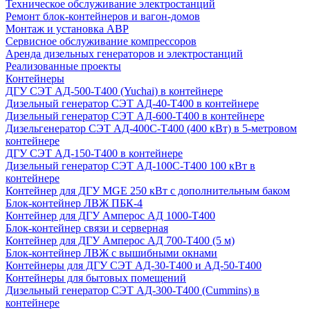
Техническое обслуживание электростанций
Ремонт блок-контейнеров и вагон-домов
Монтаж и установка АВР
Сервисное обслуживание компрессоров
Аренда дизельных генераторов и электростанций
Реализованные проекты
Контейнеры
ДГУ СЭТ АД-500-Т400 (Yuchai) в контейнере
Дизельный генератор СЭТ АД-40-Т400 в контейнере
Дизельный генератор СЭТ АД-600-Т400 в контейнере
Дизельгенератор СЭТ АД-400С-Т400 (400 кВт) в 5-метровом
контейнере
ДГУ СЭТ АД-150-Т400 в контейнере
Дизельный генератор СЭТ АД-100С-Т400 100 кВт в
контейнере
Контейнер для ДГУ MGE 250 кВт с дополнительным баком
Блок-контейнер ЛВЖ ПБК-4
Контейнер для ДГУ Амперос АД 1000-Т400
Блок-контейнер связи и серверная
Контейнер для ДГУ Амперос АД 700-Т400 (5 м)
Блок-контейнер ЛВЖ с вышибными окнами
Контейнеры для ДГУ СЭТ АД-30-Т400 и АД-50-Т400
Контейнеры для бытовых помещений
Дизельный генератор СЭТ АД-300-Т400 (Cummins) в
контейнере