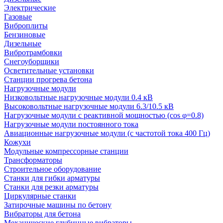
Электрические
Газовые
Виброплиты
Бензиновые
Дизельные
Вибротрамбовки
Снегоуборщики
Осветительные установки
Станции прогрева бетона
Нагрузочные модули
Низковольтные нагрузочные модули 0.4 кВ
Высоковольтные нагрузочные модули 6.3/10.5 кВ
Нагрузочные модули с реактивной мощностью (cos φ=0.8)
Нагрузочные модули постоянного тока
Авиационные нагрузочные модули (с частотой тока 400 Гц)
Кожухи
Модульные компрессорные станции
Трансформаторы
Строительное оборудование
Станки для гибки арматуры
Станки для резки арматуры
Циркулярные станки
Затирочные машины по бетону
Вибраторы для бетона
Механические глубинные вибраторы