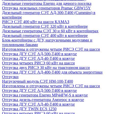
Дизельные генераторы Energo для дачного поселка
Отгрузка дизельных генераторов Pramac GВW15Y
Дизельный генератор СЭТ АД-300-Т400 (Cummins) в
контейнере
РИСЭ СЭТ 400 кВт на шасси КАМАЗ
Дизельный генератор СЭТ 320 кВт в контейнере
Дизельные генераторы СЭТ 30 и 60 кВт в контейнерах
Дизельный генератор СЭТ 400 кВт в контейнере
Блок-контейнеры с ДГУ, нагрузочными модулями и
топливными баками
Изготовлены и отгружены четыре РИСЭ СЭТ на шасси
Отгрузка ДГУ СЭТ АД-500-Т400 в кожухе
Отгрузка ДГУ СЭТ АД-40-Т400 в кожухе
Отгрузка четырех РИСЭ 60 кВт на шасси
Отгрузка двух РИСЭ 30 кВт на тракторном шасси
Отгрузка ДГУ СЭТ АД-400-Т400 для объекта энергетики
Отгрузки
Нагрузочный модуль СЭТ НМ-100-Т400
Изготовлены и отгружены четыре РИСЭ СЭТ на шасси
Отгрузка ДГУ СЭТ АД-500-Т400 в кожухе
Отгрузка генератора Energo MP44FW-S в кожухе
Отгрузка дизель-генератора Амперос в кожухе
Отгрузка ДГУ СЭТ АД-40-Т400 в кожухе
Отгрузка ДГУ TWIN ECS 1250
Отгрузка четырех РИСЭ 60 кВт на шасси