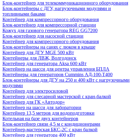
Блок-контейнер для телекоммуникационного оборудования
Блок-контейнеры с ДГУ, нагрузочными модулями и
топливными баками
Контейнер для компрессорного оборудования
Блок-контейнер для компрессорной станции
Кожух для газового генератора REG GG7200
Блок-контейнер для насосной станции
Контейнер для компрессорного оборудования
Блок-контейнеры на санях с люком в крыше
Контейнер для ДГУ MGE 500 кВт
Контейнеры для ЛВЖ, Волгодонск
Контейнер для генератора Aksa 600 кВт
Контейнер на шасси для центра управления БПЛА
Контейнеры для генераторов Cummins АД-100-Т400
Блок-контейнеры для ДГУ на 250 и 400 кВт с нагрузочными
модулями
Контейнер для электросиловой
Контейнер для слесарной мастерской с кран-балкой
Контейнер для ГК «Автодор»
Контейнер на шасси для лаборатории
Контейнер 13,5 метров для водоподготовки
Котельная на базе двух контейнеров
Блок-контейнер связи 4,5 м с кондиционерами
Контейнер-мастерская БКС-2С с кран балкой
Контейнер для генератора 400 кВт