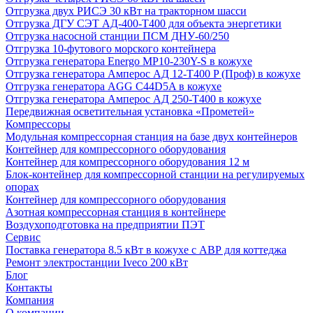
Отгрузка двух РИСЭ 30 кВт на тракторном шасси
Отгрузка ДГУ СЭТ АД-400-Т400 для объекта энергетики
Отгрузка насосной станции ПСМ ДНУ-60/250
Отгрузка 10-футового морского контейнера
Отгрузка генератора Energo MP10-230Y-S в кожухе
Отгрузка генератора Амперос АД 12-Т400 P (Проф) в кожухе
Отгрузка генератора AGG C44D5A в кожухе
Отгрузка генератора Амперос АД 250-Т400 в кожухе
Передвижная осветительная установка «Прометей»
Компрессоры
Модульная компрессорная станция на базе двух контейнеров
Контейнер для компрессорного оборудования
Контейнер для компрессорного оборудования 12 м
Блок-контейнер для компрессорной станции на регулируемых
опорах
Контейнер для компрессорного оборудования
Азотная компрессорная станция в контейнере
Воздухоподготовка на предприятии ПЭТ
Сервис
Поставка генератора 8.5 кВт в кожухе с АВР для коттеджа
Ремонт электростанции Iveco 200 кВт
Блог
Контакты
Компания
О компании