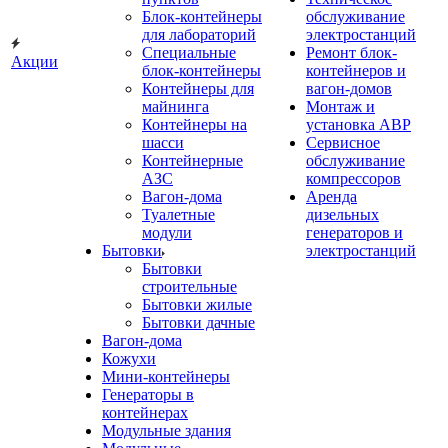
Блок-контейнеры
обслуживание
для лабораторий
электростанций
Специальные
Ремонт блок-
Акции
блок-контейнеры
контейнеров и
Контейнеры для
вагон-домов
майнинга
Монтаж и
Контейнеры на
установка АВР
шасси
Сервисное
Контейнерные
обслуживание
АЗС
компрессоров
Вагон-дома
Аренда
Туалетные
дизельных
модули
генераторов и
Бытовки
электростанций
Бытовки
строительные
Бытовки жилые
Бытовки дачные
Вагон-дома
Кожухи
Мини-контейнеры
Генераторы в
контейнерах
Модульные здания