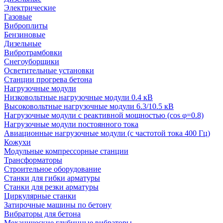
Электрические
Газовые
Виброплиты
Бензиновые
Дизельные
Вибротрамбовки
Снегоуборщики
Осветительные установки
Станции прогрева бетона
Нагрузочные модули
Низковольтные нагрузочные модули 0.4 кВ
Высоковольтные нагрузочные модули 6.3/10.5 кВ
Нагрузочные модули с реактивной мощностью (cos φ=0.8)
Нагрузочные модули постоянного тока
Авиационные нагрузочные модули (с частотой тока 400 Гц)
Кожухи
Модульные компрессорные станции
Трансформаторы
Строительное оборудование
Станки для гибки арматуры
Станки для резки арматуры
Циркулярные станки
Затирочные машины по бетону
Вибраторы для бетона
Механические глубинные вибраторы