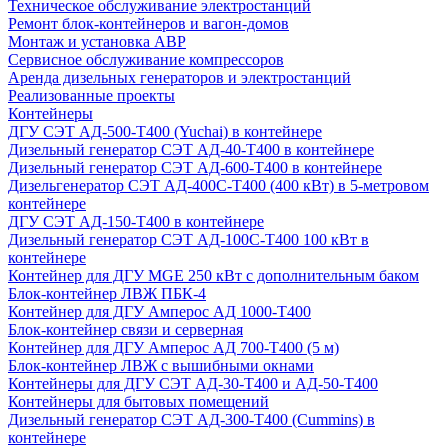
Техническое обслуживание электростанций
Ремонт блок-контейнеров и вагон-домов
Монтаж и установка АВР
Сервисное обслуживание компрессоров
Аренда дизельных генераторов и электростанций
Реализованные проекты
Контейнеры
ДГУ СЭТ АД-500-Т400 (Yuchai) в контейнере
Дизельный генератор СЭТ АД-40-Т400 в контейнере
Дизельный генератор СЭТ АД-600-Т400 в контейнере
Дизельгенератор СЭТ АД-400С-Т400 (400 кВт) в 5-метровом
контейнере
ДГУ СЭТ АД-150-Т400 в контейнере
Дизельный генератор СЭТ АД-100С-Т400 100 кВт в
контейнере
Контейнер для ДГУ MGE 250 кВт с дополнительным баком
Блок-контейнер ЛВЖ ПБК-4
Контейнер для ДГУ Амперос АД 1000-Т400
Блок-контейнер связи и серверная
Контейнер для ДГУ Амперос АД 700-Т400 (5 м)
Блок-контейнер ЛВЖ с вышибными окнами
Контейнеры для ДГУ СЭТ АД-30-Т400 и АД-50-Т400
Контейнеры для бытовых помещений
Дизельный генератор СЭТ АД-300-Т400 (Cummins) в
контейнере