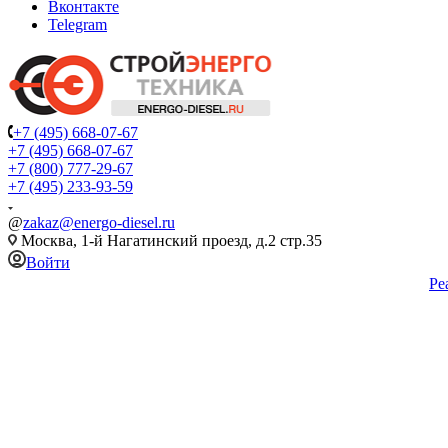
Вконтакте
Telegram
+7 (495) 668-07-67
+7 (495) 668-07-67
+7 (800) 777-29-67
+7 (495) 233-93-59
@
zakaz@energo-diesel.ru
Москва, 1-й Нагатинский проезд, д.2 стр.35
Войти
Ре