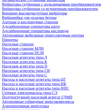
Вибраторы глубинные с подключаемым преобразователем
Вибраторы глубинные со встроенным преобразователем
Внешние высокочастотные вибраторы
Виброрейки для укладки бетона
Азотные и кислородные станции
Адсорбционные генераторы азота
Адсорбционные генераторы кислорода
Автономные мобильные опрессовочные центры
Прицепы
Насосные станции
Насосные станции МДН
Насосные станции ПСМ
Насосные агрегаты типа Д
Насосные агрегаты типа К
Насосные агрегаты типа П
Насосные агрегаты типа СВ
Насосные агрегаты типа С
Насосы и насосные агрегаты типа ЦГ
Насосы и насосные агрегаты типа НК
Насосы и насосные агрегаты типа НПС
Сетевые электронасосы типа СЭ
Полупогружной насосный агрегат ГДМП
Автономные гибридные энергокомплексы
Альтернативная энергетика