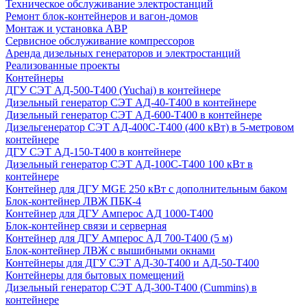
Техническое обслуживание электростанций
Ремонт блок-контейнеров и вагон-домов
Монтаж и установка АВР
Сервисное обслуживание компрессоров
Аренда дизельных генераторов и электростанций
Реализованные проекты
Контейнеры
ДГУ СЭТ АД-500-Т400 (Yuchai) в контейнере
Дизельный генератор СЭТ АД-40-Т400 в контейнере
Дизельный генератор СЭТ АД-600-Т400 в контейнере
Дизельгенератор СЭТ АД-400С-Т400 (400 кВт) в 5-метровом
контейнере
ДГУ СЭТ АД-150-Т400 в контейнере
Дизельный генератор СЭТ АД-100С-Т400 100 кВт в
контейнере
Контейнер для ДГУ MGE 250 кВт с дополнительным баком
Блок-контейнер ЛВЖ ПБК-4
Контейнер для ДГУ Амперос АД 1000-Т400
Блок-контейнер связи и серверная
Контейнер для ДГУ Амперос АД 700-Т400 (5 м)
Блок-контейнер ЛВЖ с вышибными окнами
Контейнеры для ДГУ СЭТ АД-30-Т400 и АД-50-Т400
Контейнеры для бытовых помещений
Дизельный генератор СЭТ АД-300-Т400 (Cummins) в
контейнере