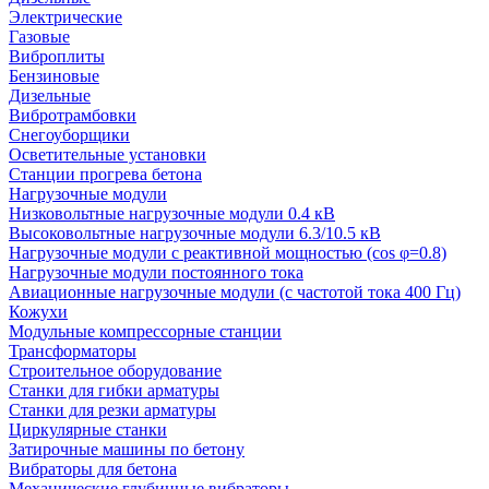
Электрические
Газовые
Виброплиты
Бензиновые
Дизельные
Вибротрамбовки
Снегоуборщики
Осветительные установки
Станции прогрева бетона
Нагрузочные модули
Низковольтные нагрузочные модули 0.4 кВ
Высоковольтные нагрузочные модули 6.3/10.5 кВ
Нагрузочные модули с реактивной мощностью (cos φ=0.8)
Нагрузочные модули постоянного тока
Авиационные нагрузочные модули (с частотой тока 400 Гц)
Кожухи
Модульные компрессорные станции
Трансформаторы
Строительное оборудование
Станки для гибки арматуры
Станки для резки арматуры
Циркулярные станки
Затирочные машины по бетону
Вибраторы для бетона
Механические глубинные вибраторы