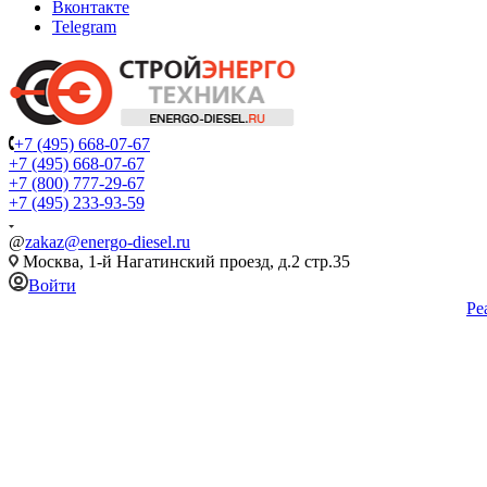
Вконтакте
Telegram
+7 (495) 668-07-67
+7 (495) 668-07-67
+7 (800) 777-29-67
+7 (495) 233-93-59
@
zakaz@energo-diesel.ru
Москва, 1-й Нагатинский проезд, д.2 стр.35
Войти
Ре