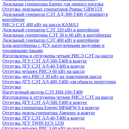
Дизельные генераторы Energo для дачного поселка
Отгрузка дизельных генераторов Pramac GВW15Y
Дизельный генератор СЭТ АД-300-Т400 (Cummins) в
контейнере
РИСЭ СЭТ 400 кВт на шасси КАМАЗ
Дизельный генератор СЭТ 320 кВт в контейнере
Дизельные генераторы СЭТ 30 и 60 кВт в контейнерах
Дизельный генератор СЭТ 400 кВт в контейнере
Блок-контейнеры с ДГУ, нагрузочными модулями и
топливными баками
Изготовлены и отгружены четыре РИСЭ СЭТ на шасси
Отгрузка ДГУ СЭТ АД-500-Т400 в кожухе
Отгрузка ДГУ СЭТ АД-40-Т400 в кожухе
Отгрузка четырех РИСЭ 60 кВт на шасси
Отгрузка двух РИСЭ 30 кВт на тракторном шасси
Отгрузка ДГУ СЭТ АД-400-Т400 для объекта энергетики
Отгрузки
Нагрузочный модуль СЭТ НМ-100-Т400
Изготовлены и отгружены четыре РИСЭ СЭТ на шасси
Отгрузка ДГУ СЭТ АД-500-Т400 в кожухе
Отгрузка генератора Energo MP44FW-S в кожухе
Отгрузка дизель-генератора Амперос в кожухе
Отгрузка ДГУ СЭТ АД-40-Т400 в кожухе
Отгрузка ДГУ TWIN ECS 1250
Отгрузка четырех РИСЭ 60 кВт на шасси