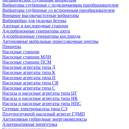
Вибраторы глубинные с подключаемым преобразователем
Вибраторы глубинные со встроенным преобразователем
Внешние высокочастотные вибраторы
Виброрейки для укладки бетона
Азотные и кислородные станции
Адсорбционные генераторы азота
Адсорбционные генераторы кислорода
Автономные мобильные опрессовочные центры
Прицепы
Насосные станции
Насосные станции МДН
Насосные станции ПСМ
Насосные агрегаты типа Д
Насосные агрегаты типа К
Насосные агрегаты типа П
Насосные агрегаты типа СВ
Насосные агрегаты типа С
Насосы и насосные агрегаты типа ЦГ
Насосы и насосные агрегаты типа НК
Насосы и насосные агрегаты типа НПС
Сетевые электронасосы типа СЭ
Полупогружной насосный агрегат ГДМП
Автономные гибридные энергокомплексы
Альтернативная энергетика