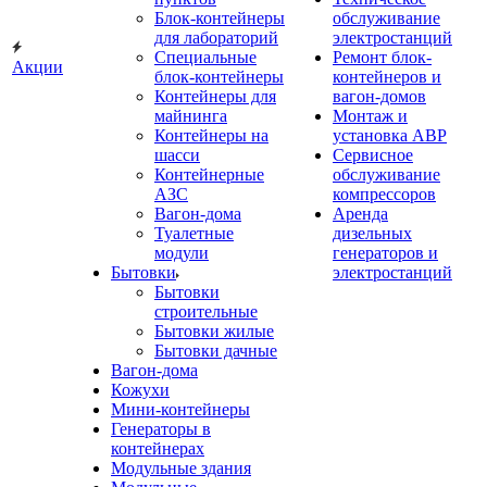
Блок-контейнеры
обслуживание
для лабораторий
электростанций
Специальные
Ремонт блок-
Акции
блок-контейнеры
контейнеров и
Контейнеры для
вагон-домов
майнинга
Монтаж и
Контейнеры на
установка АВР
шасси
Сервисное
Контейнерные
обслуживание
АЗС
компрессоров
Вагон-дома
Аренда
Туалетные
дизельных
модули
генераторов и
Бытовки
электростанций
Бытовки
строительные
Бытовки жилые
Бытовки дачные
Вагон-дома
Кожухи
Мини-контейнеры
Генераторы в
контейнерах
Модульные здания