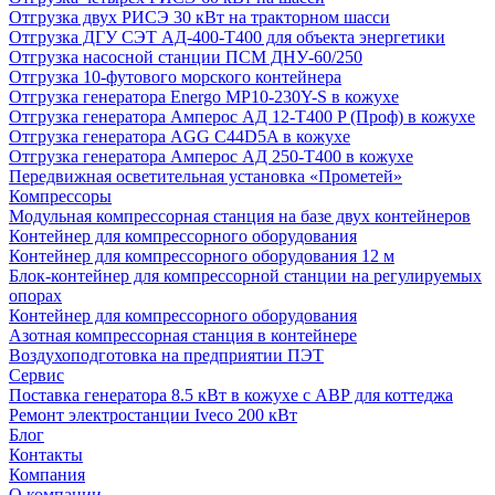
Отгрузка двух РИСЭ 30 кВт на тракторном шасси
Отгрузка ДГУ СЭТ АД-400-Т400 для объекта энергетики
Отгрузка насосной станции ПСМ ДНУ-60/250
Отгрузка 10-футового морского контейнера
Отгрузка генератора Energo MP10-230Y-S в кожухе
Отгрузка генератора Амперос АД 12-Т400 P (Проф) в кожухе
Отгрузка генератора AGG C44D5A в кожухе
Отгрузка генератора Амперос АД 250-Т400 в кожухе
Передвижная осветительная установка «Прометей»
Компрессоры
Модульная компрессорная станция на базе двух контейнеров
Контейнер для компрессорного оборудования
Контейнер для компрессорного оборудования 12 м
Блок-контейнер для компрессорной станции на регулируемых
опорах
Контейнер для компрессорного оборудования
Азотная компрессорная станция в контейнере
Воздухоподготовка на предприятии ПЭТ
Сервис
Поставка генератора 8.5 кВт в кожухе с АВР для коттеджа
Ремонт электростанции Iveco 200 кВт
Блог
Контакты
Компания
О компании