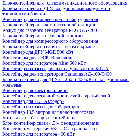
Блок-контейнер для телекоммуникационного оборудования
Блок-контейнеры с ДГУ, нагрузочными модулями и
топливными баками
Контейнер для компрессорного оборудования
Блок-контейнер для компрессорной станции
Кожух для газового генератора REG GG7200
Блок-контейнер для насосной станции
Контейнер для компрессорного оборудования
Блок-контейнеры на санях с люком в крыше
Контейнер для ДГУ MGE 500 кВт
Контейнеры для ЛВЖ, Волгодонск
Контейнер для генератора Aksa 600 кВт
Контейнер на шасси для центра управления БПЛА
Контейнеры для генераторов Cummins АД-100-Т400
Блок-контейнеры для ДГУ на 250 и 400 кВт с нагрузочными
модулями
Контейнер для электросиловой
Контейнер для слесарной мастерской с кран-балкой
Контейнер для ГК «Автодор»
Контейнер на шасси для лаборатории
Контейнер 13,5 метров для водоподготовки
Котельная на базе двух контейнеров
Блок-контейнер связи 4,5 м с кондиционерами
Контейнер-мастерская БКС-2С с кран балкой
Контейнер для генератора 400 кВт