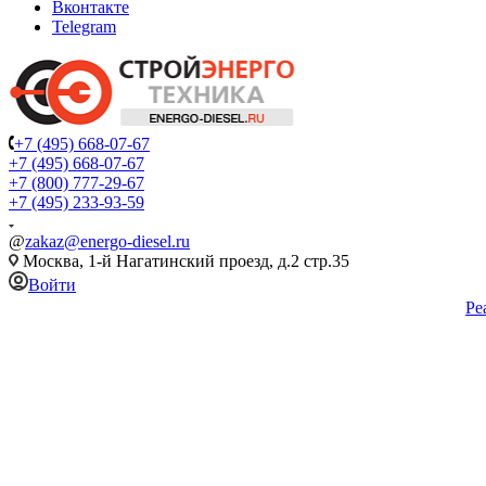
Вконтакте
Telegram
+7 (495) 668-07-67
+7 (495) 668-07-67
+7 (800) 777-29-67
+7 (495) 233-93-59
@
zakaz@energo-diesel.ru
Москва, 1-й Нагатинский проезд, д.2 стр.35
Войти
Ре