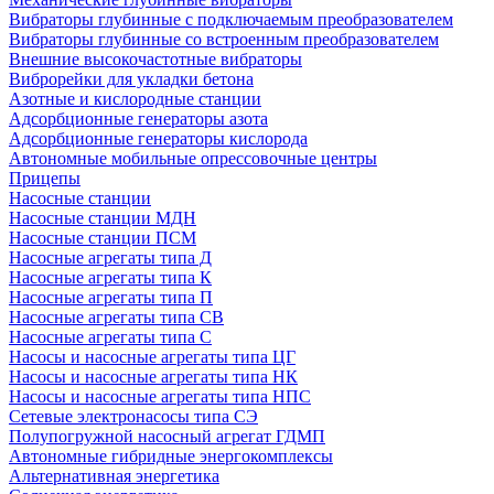
Вибраторы глубинные с подключаемым преобразователем
Вибраторы глубинные со встроенным преобразователем
Внешние высокочастотные вибраторы
Виброрейки для укладки бетона
Азотные и кислородные станции
Адсорбционные генераторы азота
Адсорбционные генераторы кислорода
Автономные мобильные опрессовочные центры
Прицепы
Насосные станции
Насосные станции МДН
Насосные станции ПСМ
Насосные агрегаты типа Д
Насосные агрегаты типа К
Насосные агрегаты типа П
Насосные агрегаты типа СВ
Насосные агрегаты типа С
Насосы и насосные агрегаты типа ЦГ
Насосы и насосные агрегаты типа НК
Насосы и насосные агрегаты типа НПС
Сетевые электронасосы типа СЭ
Полупогружной насосный агрегат ГДМП
Автономные гибридные энергокомплексы
Альтернативная энергетика