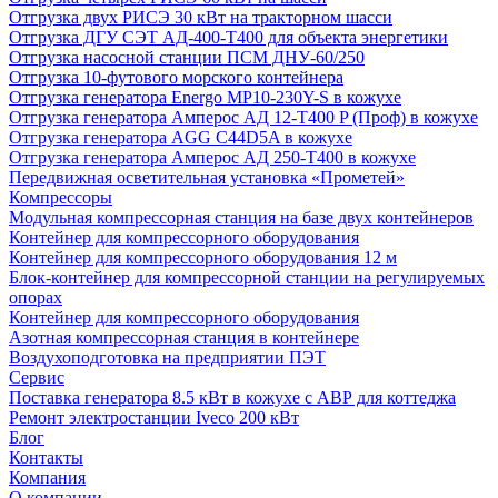
Отгрузка двух РИСЭ 30 кВт на тракторном шасси
Отгрузка ДГУ СЭТ АД-400-Т400 для объекта энергетики
Отгрузка насосной станции ПСМ ДНУ-60/250
Отгрузка 10-футового морского контейнера
Отгрузка генератора Energo MP10-230Y-S в кожухе
Отгрузка генератора Амперос АД 12-Т400 P (Проф) в кожухе
Отгрузка генератора AGG C44D5A в кожухе
Отгрузка генератора Амперос АД 250-Т400 в кожухе
Передвижная осветительная установка «Прометей»
Компрессоры
Модульная компрессорная станция на базе двух контейнеров
Контейнер для компрессорного оборудования
Контейнер для компрессорного оборудования 12 м
Блок-контейнер для компрессорной станции на регулируемых
опорах
Контейнер для компрессорного оборудования
Азотная компрессорная станция в контейнере
Воздухоподготовка на предприятии ПЭТ
Сервис
Поставка генератора 8.5 кВт в кожухе с АВР для коттеджа
Ремонт электростанции Iveco 200 кВт
Блог
Контакты
Компания
О компании