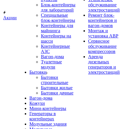
Блок-контейнеры
обслуживание
для лабораторий
электростанций
Специальные
Ремонт блок-
Акции
блок-контейнеры
контейнеров и
Контейнеры для
вагон-домов
майнинга
Монтаж и
Контейнеры на
установка АВР
шасси
Сервисное
Контейнерные
обслуживание
АЗС
компрессоров
Вагон-дома
Аренда
Туалетные
дизельных
модули
генераторов и
Бытовки
электростанций
Бытовки
строительные
Бытовки жилые
Бытовки дачные
Вагон-дома
Кожухи
Мини-контейнеры
Генераторы в
контейнерах
Модульные здания