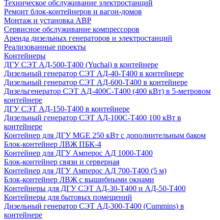
Техническое обслуживание электростанций
Ремонт блок-контейнеров и вагон-домов
Монтаж и установка АВР
Сервисное обслуживание компрессоров
Аренда дизельных генераторов и электростанций
Реализованные проекты
Контейнеры
ДГУ СЭТ АД-500-Т400 (Yuchai) в контейнере
Дизельный генератор СЭТ АД-40-Т400 в контейнере
Дизельный генератор СЭТ АД-600-Т400 в контейнере
Дизельгенератор СЭТ АД-400С-Т400 (400 кВт) в 5-метровом
контейнере
ДГУ СЭТ АД-150-Т400 в контейнере
Дизельный генератор СЭТ АД-100С-Т400 100 кВт в
контейнере
Контейнер для ДГУ MGE 250 кВт с дополнительным баком
Блок-контейнер ЛВЖ ПБК-4
Контейнер для ДГУ Амперос АД 1000-Т400
Блок-контейнер связи и серверная
Контейнер для ДГУ Амперос АД 700-Т400 (5 м)
Блок-контейнер ЛВЖ с вышибными окнами
Контейнеры для ДГУ СЭТ АД-30-Т400 и АД-50-Т400
Контейнеры для бытовых помещений
Дизельный генератор СЭТ АД-300-Т400 (Cummins) в
контейнере