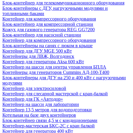
Блок-контейнер для телекоммуникационного оборудования
Блок-контейнеры с ДГУ, нагрузочными модулями и
топливными баками
Контейнер для компрессорного оборудования
Блок-контейнер для компрессорной станции
Кожух для газового генератора REG GG7200
Блок-контейнер для насосной станции
Контейнер для компрессорного оборудования
Блок-контейнеры на санях с люком в крыше
Контейнер для ДГУ MGE 500 кВт
Контейнеры для ЛВЖ, Волгодонск
Контейнер для генератора Aksa 600 кВт
Контейнер на шасси для центра управления БПЛА
Контейнеры для генераторов Cummins АД-100-Т400
Блок-контейнеры для ДГУ на 250 и 400 кВт с нагрузочными
модулями
Контейнер для электросиловой
Контейнер для слесарной мастерской с кран-балкой
Контейнер для ГК «Автодор»
Контейнер на шасси для лаборатории
Контейнер 13,5 метров для водоподготовки
Котельная на базе двух контейнеров
Блок-контейнер связи 4,5 м с кондиционерами
Контейнер-мастерская БКС-2С с кран балкой
Контейнер для генератора 400 кВт