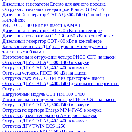
Дизельные генераторы Energo для дачного поселка
Отгрузка дизельных генераторов Pramac GВW15Y
Дизельный генератор СЭТ АД-300-Т400 (Cummins) в
контейнере
РИСЭ СЭТ 400 кВт на шасси КАМАЗ
Дизельный генератор СЭТ 320 кВт в контейнере
Дизельные генераторы СЭТ 30 и 60 кВт в контейнерах
Дизельный генератор СЭТ 400 кВт в контейнере
Блок-контейнеры с ДГУ, нагрузочными модулями и
топливными баками
Изготовлены и отгружены четыре РИСЭ СЭТ на шасси
Отгрузка ДГУ СЭТ АД-500-Т400 в кожухе
Отгрузка ДГУ СЭТ АД-40-Т400 в кожухе
Отгрузка четырех РИСЭ 60 кВт на шасси
Отгрузка двух РИСЭ 30 кВт на тракторном шасси
Отгрузка ДГУ СЭТ АД-400-Т400 для объекта энергетики
Отгрузки
Нагрузочный модуль СЭТ НМ-100-Т400
Изготовлены и отгружены четыре РИСЭ СЭТ на шасси
Отгрузка ДГУ СЭТ АД-500-Т400 в кожухе
Отгрузка генератора Energo MP44FW-S в кожухе
Отгрузка дизель-генератора Амперос в кожухе
Отгрузка ДГУ СЭТ АД-40-Т400 в кожухе
Отгрузка ДГУ TWIN ECS 1250
Отгрузка четырех РИСЭ 60 кВт на шасси