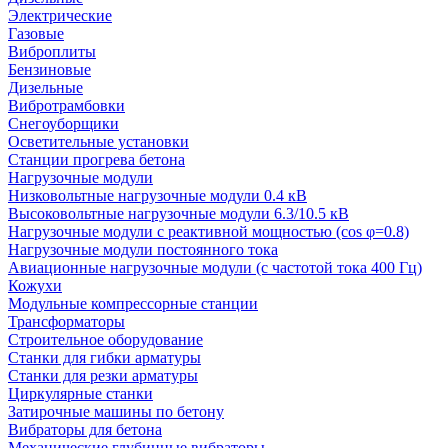
Электрические
Газовые
Виброплиты
Бензиновые
Дизельные
Вибротрамбовки
Снегоуборщики
Осветительные установки
Станции прогрева бетона
Нагрузочные модули
Низковольтные нагрузочные модули 0.4 кВ
Высоковольтные нагрузочные модули 6.3/10.5 кВ
Нагрузочные модули с реактивной мощностью (cos φ=0.8)
Нагрузочные модули постоянного тока
Авиационные нагрузочные модули (с частотой тока 400 Гц)
Кожухи
Модульные компрессорные станции
Трансформаторы
Строительное оборудование
Станки для гибки арматуры
Станки для резки арматуры
Циркулярные станки
Затирочные машины по бетону
Вибраторы для бетона
Механические глубинные вибраторы