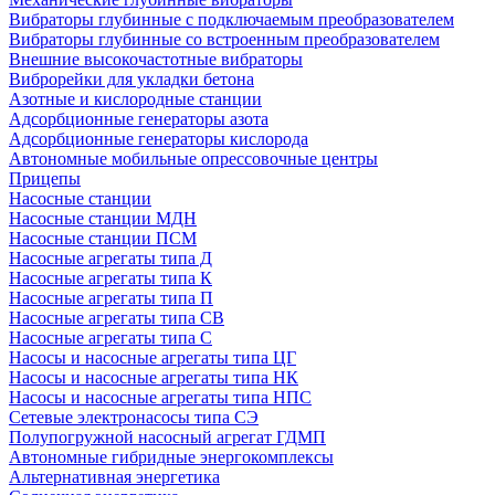
Вибраторы глубинные с подключаемым преобразователем
Вибраторы глубинные со встроенным преобразователем
Внешние высокочастотные вибраторы
Виброрейки для укладки бетона
Азотные и кислородные станции
Адсорбционные генераторы азота
Адсорбционные генераторы кислорода
Автономные мобильные опрессовочные центры
Прицепы
Насосные станции
Насосные станции МДН
Насосные станции ПСМ
Насосные агрегаты типа Д
Насосные агрегаты типа К
Насосные агрегаты типа П
Насосные агрегаты типа СВ
Насосные агрегаты типа С
Насосы и насосные агрегаты типа ЦГ
Насосы и насосные агрегаты типа НК
Насосы и насосные агрегаты типа НПС
Сетевые электронасосы типа СЭ
Полупогружной насосный агрегат ГДМП
Автономные гибридные энергокомплексы
Альтернативная энергетика