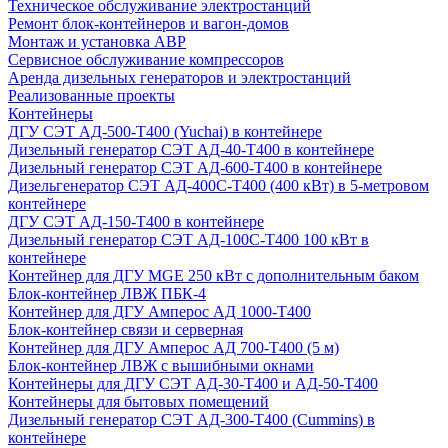
Техническое обслуживание электростанций
Ремонт блок-контейнеров и вагон-домов
Монтаж и установка АВР
Сервисное обслуживание компрессоров
Аренда дизельных генераторов и электростанций
Реализованные проекты
Контейнеры
ДГУ СЭТ АД-500-Т400 (Yuchai) в контейнере
Дизельный генератор СЭТ АД-40-Т400 в контейнере
Дизельный генератор СЭТ АД-600-Т400 в контейнере
Дизельгенератор СЭТ АД-400С-Т400 (400 кВт) в 5-метровом
контейнере
ДГУ СЭТ АД-150-Т400 в контейнере
Дизельный генератор СЭТ АД-100С-Т400 100 кВт в
контейнере
Контейнер для ДГУ MGE 250 кВт с дополнительным баком
Блок-контейнер ЛВЖ ПБК-4
Контейнер для ДГУ Амперос АД 1000-Т400
Блок-контейнер связи и серверная
Контейнер для ДГУ Амперос АД 700-Т400 (5 м)
Блок-контейнер ЛВЖ с вышибными окнами
Контейнеры для ДГУ СЭТ АД-30-Т400 и АД-50-Т400
Контейнеры для бытовых помещений
Дизельный генератор СЭТ АД-300-Т400 (Cummins) в
контейнере