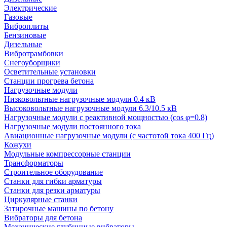
Электрические
Газовые
Виброплиты
Бензиновые
Дизельные
Вибротрамбовки
Снегоуборщики
Осветительные установки
Станции прогрева бетона
Нагрузочные модули
Низковольтные нагрузочные модули 0.4 кВ
Высоковольтные нагрузочные модули 6.3/10.5 кВ
Нагрузочные модули с реактивной мощностью (cos φ=0.8)
Нагрузочные модули постоянного тока
Авиационные нагрузочные модули (с частотой тока 400 Гц)
Кожухи
Модульные компрессорные станции
Трансформаторы
Строительное оборудование
Станки для гибки арматуры
Станки для резки арматуры
Циркулярные станки
Затирочные машины по бетону
Вибраторы для бетона
Механические глубинные вибраторы