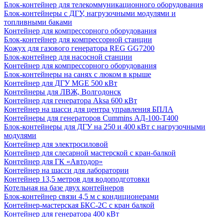
Блок-контейнер для телекоммуникационного оборудования
Блок-контейнеры с ДГУ, нагрузочными модулями и
топливными баками
Контейнер для компрессорного оборудования
Блок-контейнер для компрессорной станции
Кожух для газового генератора REG GG7200
Блок-контейнер для насосной станции
Контейнер для компрессорного оборудования
Блок-контейнеры на санях с люком в крыше
Контейнер для ДГУ MGE 500 кВт
Контейнеры для ЛВЖ, Волгодонск
Контейнер для генератора Aksa 600 кВт
Контейнер на шасси для центра управления БПЛА
Контейнеры для генераторов Cummins АД-100-Т400
Блок-контейнеры для ДГУ на 250 и 400 кВт с нагрузочными
модулями
Контейнер для электросиловой
Контейнер для слесарной мастерской с кран-балкой
Контейнер для ГК «Автодор»
Контейнер на шасси для лаборатории
Контейнер 13,5 метров для водоподготовки
Котельная на базе двух контейнеров
Блок-контейнер связи 4,5 м с кондиционерами
Контейнер-мастерская БКС-2С с кран балкой
Контейнер для генератора 400 кВт