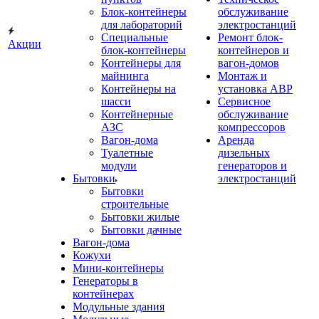
Блок-контейнеры
обслуживание
для лабораторий
электростанций
Специальные
Ремонт блок-
Акции
блок-контейнеры
контейнеров и
Контейнеры для
вагон-домов
майнинга
Монтаж и
Контейнеры на
установка АВР
шасси
Сервисное
Контейнерные
обслуживание
АЗС
компрессоров
Вагон-дома
Аренда
Туалетные
дизельных
модули
генераторов и
Бытовки
электростанций
Бытовки
строительные
Бытовки жилые
Бытовки дачные
Вагон-дома
Кожухи
Мини-контейнеры
Генераторы в
контейнерах
Модульные здания