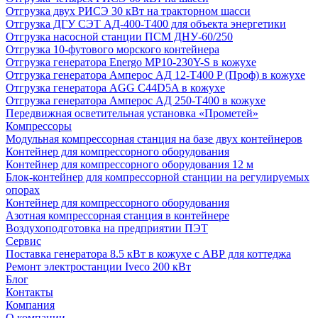
Отгрузка двух РИСЭ 30 кВт на тракторном шасси
Отгрузка ДГУ СЭТ АД-400-Т400 для объекта энергетики
Отгрузка насосной станции ПСМ ДНУ-60/250
Отгрузка 10-футового морского контейнера
Отгрузка генератора Energo MP10-230Y-S в кожухе
Отгрузка генератора Амперос АД 12-Т400 P (Проф) в кожухе
Отгрузка генератора AGG C44D5A в кожухе
Отгрузка генератора Амперос АД 250-Т400 в кожухе
Передвижная осветительная установка «Прометей»
Компрессоры
Модульная компрессорная станция на базе двух контейнеров
Контейнер для компрессорного оборудования
Контейнер для компрессорного оборудования 12 м
Блок-контейнер для компрессорной станции на регулируемых
опорах
Контейнер для компрессорного оборудования
Азотная компрессорная станция в контейнере
Воздухоподготовка на предприятии ПЭТ
Сервис
Поставка генератора 8.5 кВт в кожухе с АВР для коттеджа
Ремонт электростанции Iveco 200 кВт
Блог
Контакты
Компания
О компании