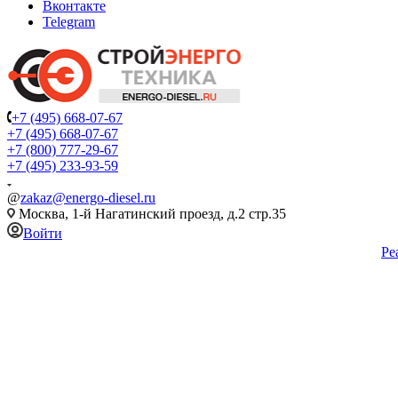
Вконтакте
Telegram
+7 (495) 668-07-67
+7 (495) 668-07-67
+7 (800) 777-29-67
+7 (495) 233-93-59
@
zakaz@energo-diesel.ru
Москва, 1-й Нагатинский проезд, д.2 стр.35
Войти
Ре