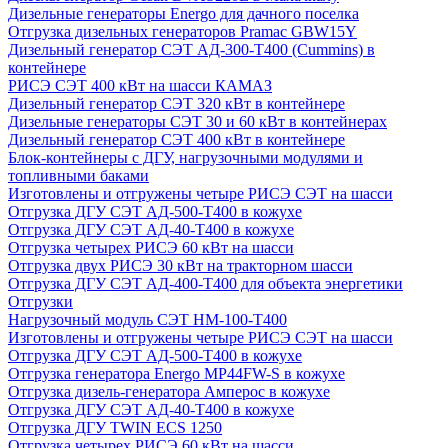
Дизельные генераторы Energo для дачного поселка
Отгрузка дизельных генераторов Pramac GВW15Y
Дизельный генератор СЭТ АД-300-Т400 (Cummins) в
контейнере
РИСЭ СЭТ 400 кВт на шасси КАМАЗ
Дизельный генератор СЭТ 320 кВт в контейнере
Дизельные генераторы СЭТ 30 и 60 кВт в контейнерах
Дизельный генератор СЭТ 400 кВт в контейнере
Блок-контейнеры с ДГУ, нагрузочными модулями и
топливными баками
Изготовлены и отгружены четыре РИСЭ СЭТ на шасси
Отгрузка ДГУ СЭТ АД-500-Т400 в кожухе
Отгрузка ДГУ СЭТ АД-40-Т400 в кожухе
Отгрузка четырех РИСЭ 60 кВт на шасси
Отгрузка двух РИСЭ 30 кВт на тракторном шасси
Отгрузка ДГУ СЭТ АД-400-Т400 для объекта энергетики
Отгрузки
Нагрузочный модуль СЭТ НМ-100-Т400
Изготовлены и отгружены четыре РИСЭ СЭТ на шасси
Отгрузка ДГУ СЭТ АД-500-Т400 в кожухе
Отгрузка генератора Energo MP44FW-S в кожухе
Отгрузка дизель-генератора Амперос в кожухе
Отгрузка ДГУ СЭТ АД-40-Т400 в кожухе
Отгрузка ДГУ TWIN ECS 1250
Отгрузка четырех РИСЭ 60 кВт на шасси