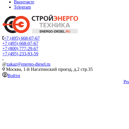
Вконтакте
Telegram
+7 (495) 668-07-67
+7 (495) 668-07-67
+7 (800) 777-29-67
+7 (495) 233-93-59
@
zakaz@energo-diesel.ru
Москва, 1-й Нагатинский проезд, д.2 стр.35
Войти
Ре