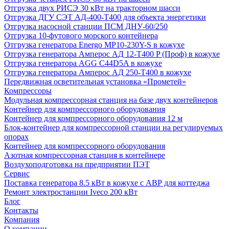
Отгрузка двух РИСЭ 30 кВт на тракторном шасси
Отгрузка ДГУ СЭТ АД-400-Т400 для объекта энергетики
Отгрузка насосной станции ПСМ ДНУ-60/250
Отгрузка 10-футового морского контейнера
Отгрузка генератора Energo MP10-230Y-S в кожухе
Отгрузка генератора Амперос АД 12-Т400 P (Проф) в кожухе
Отгрузка генератора AGG C44D5A в кожухе
Отгрузка генератора Амперос АД 250-Т400 в кожухе
Передвижная осветительная установка «Прометей»
Компрессоры
Модульная компрессорная станция на базе двух контейнеров
Контейнер для компрессорного оборудования
Контейнер для компрессорного оборудования 12 м
Блок-контейнер для компрессорной станции на регулируемых
опорах
Контейнер для компрессорного оборудования
Азотная компрессорная станция в контейнере
Воздухоподготовка на предприятии ПЭТ
Сервис
Поставка генератора 8.5 кВт в кожухе с АВР для коттеджа
Ремонт электростанции Iveco 200 кВт
Блог
Контакты
Компания
О компании