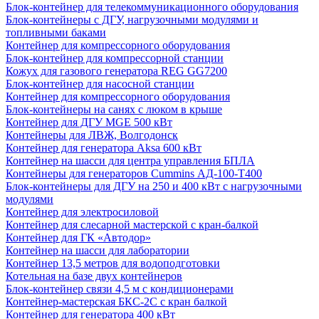
Блок-контейнер для телекоммуникационного оборудования
Блок-контейнеры с ДГУ, нагрузочными модулями и
топливными баками
Контейнер для компрессорного оборудования
Блок-контейнер для компрессорной станции
Кожух для газового генератора REG GG7200
Блок-контейнер для насосной станции
Контейнер для компрессорного оборудования
Блок-контейнеры на санях с люком в крыше
Контейнер для ДГУ MGE 500 кВт
Контейнеры для ЛВЖ, Волгодонск
Контейнер для генератора Aksa 600 кВт
Контейнер на шасси для центра управления БПЛА
Контейнеры для генераторов Cummins АД-100-Т400
Блок-контейнеры для ДГУ на 250 и 400 кВт с нагрузочными
модулями
Контейнер для электросиловой
Контейнер для слесарной мастерской с кран-балкой
Контейнер для ГК «Автодор»
Контейнер на шасси для лаборатории
Контейнер 13,5 метров для водоподготовки
Котельная на базе двух контейнеров
Блок-контейнер связи 4,5 м с кондиционерами
Контейнер-мастерская БКС-2С с кран балкой
Контейнер для генератора 400 кВт