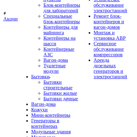
Блок-контейнеры
обслуживание
для лабораторий
электростанций
Специальные
Ремонт блок-
Акции
блок-контейнеры
контейнеров и
Контейнеры для
вагон-домов
майнинга
Монтаж и
Контейнеры на
установка АВР
шасси
Сервисное
Контейнерные
обслуживание
АЗС
компрессоров
Вагон-дома
Аренда
Туалетные
дизельных
модули
генераторов и
Бытовки
электростанций
Бытовки
строительные
Бытовки жилые
Бытовки дачные
Вагон-дома
Кожухи
Мини-контейнеры
Генераторы в
контейнерах
Модульные здания