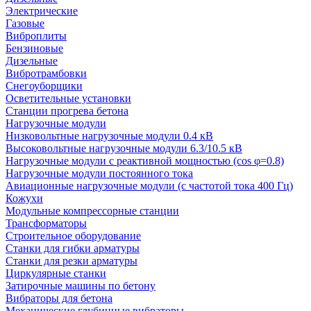
Электрические
Газовые
Виброплиты
Бензиновые
Дизельные
Вибротрамбовки
Снегоуборщики
Осветительные установки
Станции прогрева бетона
Нагрузочные модули
Низковольтные нагрузочные модули 0.4 кВ
Высоковольтные нагрузочные модули 6.3/10.5 кВ
Нагрузочные модули с реактивной мощностью (cos φ=0.8)
Нагрузочные модули постоянного тока
Авиационные нагрузочные модули (с частотой тока 400 Гц)
Кожухи
Модульные компрессорные станции
Трансформаторы
Строительное оборудование
Станки для гибки арматуры
Станки для резки арматуры
Циркулярные станки
Затирочные машины по бетону
Вибраторы для бетона
Механические глубинные вибраторы