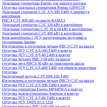
Дизельные генераторы Energo для дачного поселка
Отгрузка дизельных генераторов Pramac GВW15Y
Дизельный генератор СЭТ АД-300-Т400 (Cummins) в
контейнере
РИСЭ СЭТ 400 кВт на шасси КАМАЗ
Дизельный генератор СЭТ 320 кВт в контейнере
Дизельные генераторы СЭТ 30 и 60 кВт в контейнерах
Дизельный генератор СЭТ 400 кВт в контейнере
Блок-контейнеры с ДГУ, нагрузочными модулями и
топливными баками
Изготовлены и отгружены четыре РИСЭ СЭТ на шасси
Отгрузка ДГУ СЭТ АД-500-Т400 в кожухе
Отгрузка ДГУ СЭТ АД-40-Т400 в кожухе
Отгрузка четырех РИСЭ 60 кВт на шасси
Отгрузка двух РИСЭ 30 кВт на тракторном шасси
Отгрузка ДГУ СЭТ АД-400-Т400 для объекта энергетики
Отгрузки
Нагрузочный модуль СЭТ НМ-100-Т400
Изготовлены и отгружены четыре РИСЭ СЭТ на шасси
Отгрузка ДГУ СЭТ АД-500-Т400 в кожухе
Отгрузка генератора Energo MP44FW-S в кожухе
Отгрузка дизель-генератора Амперос в кожухе
Отгрузка ДГУ СЭТ АД-40-Т400 в кожухе
Отгрузка ДГУ TWIN ECS 1250
Отгрузка четырех РИСЭ 60 кВт на шасси