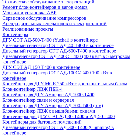
Техническое обслуживание электростанций
Ремонт блок-контейнеров и вагон-домов
Монтаж и установка АВР
Сервисное обслуживание компрессоров
Аренда дизельных генераторов и электростанций
Реализованные проекты
Контейнеры
ДГУ СЭТ АД-500-Т400 (Yuchai) в контейнере
Дизельный генератор СЭТ АД-40-Т400 в контейнере
Дизельный генератор СЭТ АД-600-Т400 в контейнере
Дизельгенератор СЭТ АД-400С-Т400 (400 кВт) в 5-метровом
контейнере
ДГУ СЭТ АД-150-Т400 в контейнере
Дизельный генератор СЭТ АД-100С-Т400 100 кВт в
контейнере
Контейнер для ДГУ MGE 250 кВт с дополнительным баком
Блок-контейнер ЛВЖ ПБК-4
Контейнер для ДГУ Амперос АД 1000-Т400
Блок-контейнер связи и серверная
Контейнер для ДГУ Амперос АД 700-Т400 (5 м)
Блок-контейнер ЛВЖ с вышибными окнами
Контейнеры для ДГУ СЭТ АД-30-Т400 и АД-50-Т400
Контейнеры для бытовых помещений
Дизельный генератор СЭТ АД-300-Т400 (Cummins) в
контейнере