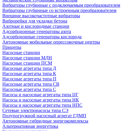
Вибраторы глубинные с подключаемым преобразователем
Вибраторы глубинные со встроенным преобразователем
Внешние высокочастотные вибраторы
Виброрейки для укладки бетона
Азотные и кислородные станции
Адсорбционные генераторы азота
Адсорбционные генераторы кислорода
Автономные мобильные опрессовочные центры
Прицепы
Насосные станции
Насосные станции МДН
Насосные станции ПСМ
Насосные агрегаты типа Д
Насосные агрегаты типа К
Насосные агрегаты типа П
Насосные агрегаты типа СВ
Насосные агрегаты типа С
Насосы и насосные агрегаты типа ЦГ
Насосы и насосные агрегаты типа НК
Насосы и насосные агрегаты типа НПС
Сетевые электронасосы типа СЭ
Полупогружной насосный агрегат ГДМП
Автономные гибридные энергокомплексы
Альтернативная энергетика