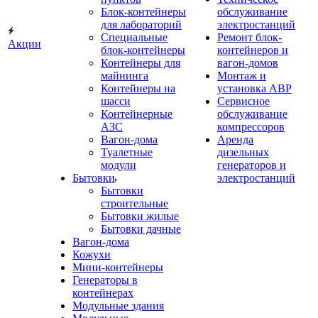
Блок-контейнеры
обслуживание
для лабораторий
электростанций
Специальные
Ремонт блок-
Акции
блок-контейнеры
контейнеров и
Контейнеры для
вагон-домов
майнинга
Монтаж и
Контейнеры на
установка АВР
шасси
Сервисное
Контейнерные
обслуживание
АЗС
компрессоров
Вагон-дома
Аренда
Туалетные
дизельных
модули
генераторов и
Бытовки
электростанций
Бытовки
строительные
Бытовки жилые
Бытовки дачные
Вагон-дома
Кожухи
Мини-контейнеры
Генераторы в
контейнерах
Модульные здания