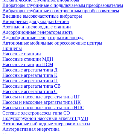
Вибраторы глубинные с подключаемым преобразователем
Вибраторы глубинные со встроенным преобразователем
Внешние высокочастотные вибраторы
Виброрейки для укладки бетона
Азотные и кислородные станции
Адсорбционные генераторы азота
Адсорбционные генераторы кислорода
Автономные мобильные опрессовочные центры
Прицепы
Насосные станции
Насосные станции МДН
Насосные станции ПСМ
Насосные агрегаты типа Д
Насосные агрегаты типа К
Насосные агрегаты типа П
Насосные агрегаты типа СВ
Насосные агрегаты типа С
Насосы и насосные агрегаты типа ЦГ
Насосы и насосные агрегаты типа НК
Насосы и насосные агрегаты типа НПС
Сетевые электронасосы типа СЭ
Полупогружной насосный агрегат ГДМП
Автономные гибридные энергокомплексы
Альтернативная энергетика