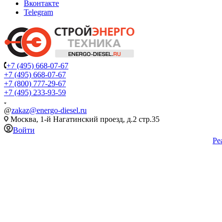
Вконтакте
Telegram
+7 (495) 668-07-67
+7 (495) 668-07-67
+7 (800) 777-29-67
+7 (495) 233-93-59
@
zakaz@energo-diesel.ru
Москва, 1-й Нагатинский проезд, д.2 стр.35
Войти
Ре