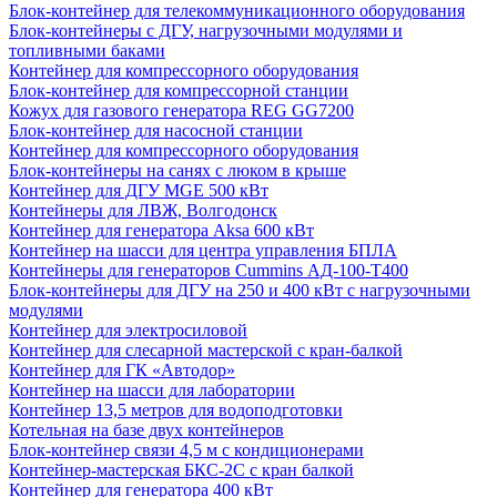
Блок-контейнер для телекоммуникационного оборудования
Блок-контейнеры с ДГУ, нагрузочными модулями и
топливными баками
Контейнер для компрессорного оборудования
Блок-контейнер для компрессорной станции
Кожух для газового генератора REG GG7200
Блок-контейнер для насосной станции
Контейнер для компрессорного оборудования
Блок-контейнеры на санях с люком в крыше
Контейнер для ДГУ MGE 500 кВт
Контейнеры для ЛВЖ, Волгодонск
Контейнер для генератора Aksa 600 кВт
Контейнер на шасси для центра управления БПЛА
Контейнеры для генераторов Cummins АД-100-Т400
Блок-контейнеры для ДГУ на 250 и 400 кВт с нагрузочными
модулями
Контейнер для электросиловой
Контейнер для слесарной мастерской с кран-балкой
Контейнер для ГК «Автодор»
Контейнер на шасси для лаборатории
Контейнер 13,5 метров для водоподготовки
Котельная на базе двух контейнеров
Блок-контейнер связи 4,5 м с кондиционерами
Контейнер-мастерская БКС-2С с кран балкой
Контейнер для генератора 400 кВт