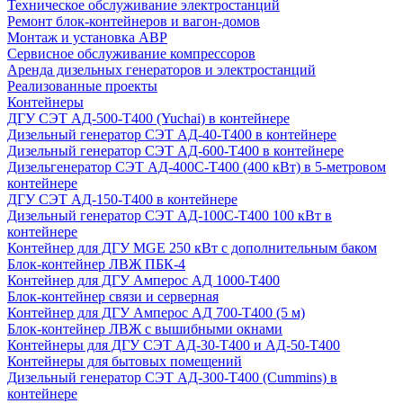
Техническое обслуживание электростанций
Ремонт блок-контейнеров и вагон-домов
Монтаж и установка АВР
Сервисное обслуживание компрессоров
Аренда дизельных генераторов и электростанций
Реализованные проекты
Контейнеры
ДГУ СЭТ АД-500-Т400 (Yuchai) в контейнере
Дизельный генератор СЭТ АД-40-Т400 в контейнере
Дизельный генератор СЭТ АД-600-Т400 в контейнере
Дизельгенератор СЭТ АД-400С-Т400 (400 кВт) в 5-метровом
контейнере
ДГУ СЭТ АД-150-Т400 в контейнере
Дизельный генератор СЭТ АД-100С-Т400 100 кВт в
контейнере
Контейнер для ДГУ MGE 250 кВт с дополнительным баком
Блок-контейнер ЛВЖ ПБК-4
Контейнер для ДГУ Амперос АД 1000-Т400
Блок-контейнер связи и серверная
Контейнер для ДГУ Амперос АД 700-Т400 (5 м)
Блок-контейнер ЛВЖ с вышибными окнами
Контейнеры для ДГУ СЭТ АД-30-Т400 и АД-50-Т400
Контейнеры для бытовых помещений
Дизельный генератор СЭТ АД-300-Т400 (Cummins) в
контейнере