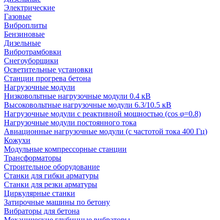
Электрические
Газовые
Виброплиты
Бензиновые
Дизельные
Вибротрамбовки
Снегоуборщики
Осветительные установки
Станции прогрева бетона
Нагрузочные модули
Низковольтные нагрузочные модули 0.4 кВ
Высоковольтные нагрузочные модули 6.3/10.5 кВ
Нагрузочные модули с реактивной мощностью (cos φ=0.8)
Нагрузочные модули постоянного тока
Авиационные нагрузочные модули (с частотой тока 400 Гц)
Кожухи
Модульные компрессорные станции
Трансформаторы
Строительное оборудование
Станки для гибки арматуры
Станки для резки арматуры
Циркулярные станки
Затирочные машины по бетону
Вибраторы для бетона
Механические глубинные вибраторы