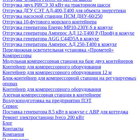
Отгрузка двух РИСЭ 30 кВт на тракторном шасси
Отгрузка ДГУ СЭТ АД-400-Т400 для объекта энергетики
Отгрузка насосной станции ПСМ ДНУ-60/250
Отгрузка 10-футового морского контейнера
Отгрузка генератора Energo MP10-230Y-S в кожухе
Отгрузка генератора Амперос АД 12-Т400 P (Проф) в кожухе
Отгрузка генератора AGG C44D5A в кожухе
Отгрузка генератора Амперос АД 250-Т400 в кожухе
Передвижная осветительная установка «Прометей»
Компрессоры
Модульная компрессорная станция на базе двух контейнеров
Контейнер для компрессорного оборудования
Контейнер для компрессорного оборудования 12 м
Блок-контейнер для компрессорной станции на регулируемых
опорах
Контейнер для компрессорного оборудования
Азотная компрессорная станция в контейнере
Воздухоподготовка на предприятии ПЭТ
Сервис
Поставка генератора 8.5 кВт в кожухе с АВР для коттеджа
Ремонт электростанции Iveco 200 кВт
Блог
Контакты
Компания
О компании