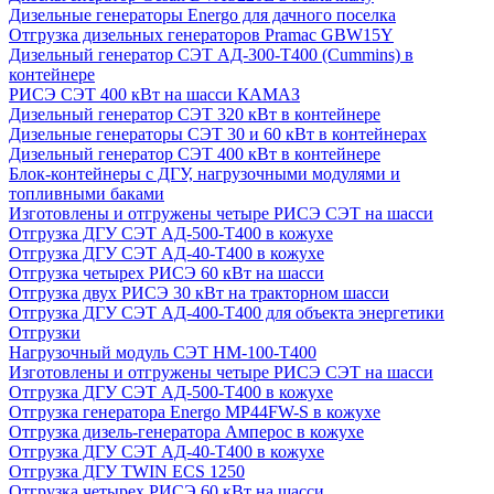
Дизельные генераторы Energo для дачного поселка
Отгрузка дизельных генераторов Pramac GВW15Y
Дизельный генератор СЭТ АД-300-Т400 (Cummins) в
контейнере
РИСЭ СЭТ 400 кВт на шасси КАМАЗ
Дизельный генератор СЭТ 320 кВт в контейнере
Дизельные генераторы СЭТ 30 и 60 кВт в контейнерах
Дизельный генератор СЭТ 400 кВт в контейнере
Блок-контейнеры с ДГУ, нагрузочными модулями и
топливными баками
Изготовлены и отгружены четыре РИСЭ СЭТ на шасси
Отгрузка ДГУ СЭТ АД-500-Т400 в кожухе
Отгрузка ДГУ СЭТ АД-40-Т400 в кожухе
Отгрузка четырех РИСЭ 60 кВт на шасси
Отгрузка двух РИСЭ 30 кВт на тракторном шасси
Отгрузка ДГУ СЭТ АД-400-Т400 для объекта энергетики
Отгрузки
Нагрузочный модуль СЭТ НМ-100-Т400
Изготовлены и отгружены четыре РИСЭ СЭТ на шасси
Отгрузка ДГУ СЭТ АД-500-Т400 в кожухе
Отгрузка генератора Energo MP44FW-S в кожухе
Отгрузка дизель-генератора Амперос в кожухе
Отгрузка ДГУ СЭТ АД-40-Т400 в кожухе
Отгрузка ДГУ TWIN ECS 1250
Отгрузка четырех РИСЭ 60 кВт на шасси