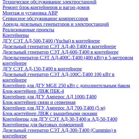
Техническое обслуживание электростанций
Ремонт блок-контейнеров и вагон-домов
Монтаж и установка АВР
Сервисное обслуживание компрессоров
Аренда дизельных генераторов и электростанций
Реализованные проекты
Контейнеры
ДГУ СЭТ АД-500-Т400 (Yuchai) в контейнере
Дизельный генератор СЭТ АД-40-Т400 в контейнере
Дизельный генератор СЭТ АД-600-Т400 в контейнере
Дизельгенератор СЭТ АД-400С-Т400 (400 кВт) в 5-метровом
контейнере
ДГУ СЭТ АД-150-Т400 в контейнере
Дизельный генератор СЭТ АД-100С-Т400 100 кВт в
контейнере
Контейнер для ДГУ MGE 250 кВт с дополнительным баком
Блок-контейнер ЛВЖ ПБК-4
Контейнер для ДГУ Амперос АД 1000-Т400
Блок-контейнер связи и серверная
Контейнер для ДГУ Амперос АД 700-Т400 (5 м)
Блок-контейнер ЛВЖ с вышибными окнами
Контейнеры для ДГУ СЭТ АД-30-Т400 и АД-50-Т400
Контейнеры для бытовых помещений
Дизельный генератор СЭТ АД-300-Т400 (Cummins) в
контейнере