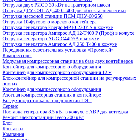
Отгрузка двух РИСЭ 30 кВт на тракторном шасси
Отгрузка ДГУ СЭТ АД-400-Т400 для объекта энергетики
Отгрузка насосной станции ПСМ ДНУ-60/250
Отгрузка 10-футового морского контейнера
Отгрузка генератора Energo MP10-230Y-S в кожухе
Отгрузка генератора Амперос АД 12-Т400 P (Проф) в кожухе
Отгрузка генератора AGG C44D5A в кожухе
Отгрузка генератора Амперос АД 250-Т400 в кожухе
Передвижная осветительная установка «Прометей»
Компрессоры
Модульная компрессорная станция на базе двух контейнеров
Контейнер для компрессорного оборудования
Контейнер для компрессорного оборудования 12 м
Блок-контейнер для компрессорной станции на регулируемых
опорах
Контейнер для компрессорного оборудования
Азотная компрессорная станция в контейнере
Воздухоподготовка на предприятии ПЭТ
Сервис
Поставка генератора 8.5 кВт в кожухе с АВР для коттеджа
Ремонт электростанции Iveco 200 кВт
Блог
Контакты
Компания
О компании