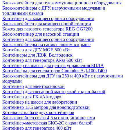
Блок-контейнер для телекоммуникационного оборудования
Блок-контейнеры с ДГУ, нагрузочными модулями и
топливными баками
Контейнер для компрессорного оборудования
Блок-контейнер для компрессорной станции
Кожух для газового генератора REG GG7200
Блок-контейнер для насосной станции
Контейнер для компрессорного оборудования
Блок-контейнеры на санях с люком в крыше
Контейнер для ДГУ MGE 500 кВт
Контейнеры для ЛВЖ, Волгодонск
Контейнер для генератора Aksa 600 кВт
Контейнер на шасси для центра управления БПЛА
Контейнеры для генераторов Cummins АД-100-Т400
Блок-контейнеры для ДГУ на 250 и 400 кВт с нагрузочными
модулями
Контейнер для электросиловой
Контейнер для слесарной мастерской с кран-балкой
Контейнер для ГК «Автодор»
Контейнер на шасси для лаборатории
Контейнер 13,5 метров для водоподготовки
Котельная на базе двух контейнеров
Блок-контейнер связи 4,5 м с кондиционерами
Контейнер-мастерская БКС-2С с кран балкой
Контейнер для генератора 400 кВт