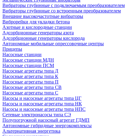
Вибраторы глубинные с подключаемым преобразователем
Вибраторы глубинные со встроенным преобразователем
Внешние высокочастотные вибраторы
Виброрейки для укладки бетона
Азотные и кислородные станции
Адсорбционные генераторы азота
Адсорбционные генераторы кислорода
Автономные мобильные опрессовочные центры
Прицепы
Насосные станции
Насосные станции МДН
Насосные станции ПСМ
Насосные агрегаты типа Д
Насосные агрегаты типа К
Насосные агрегаты типа П
Насосные агрегаты типа СВ
Насосные агрегаты типа С
Насосы и насосные агрегаты типа ЦГ
Насосы и насосные агрегаты типа НК
Насосы и насосные агрегаты типа НПС
Сетевые электронасосы типа СЭ
Полупогружной насосный агрегат ГДМП
Автономные гибридные энергокомплексы
Альтернативная энергетика