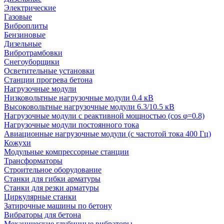
Электрические
Газовые
Виброплиты
Бензиновые
Дизельные
Вибротрамбовки
Снегоуборщики
Осветительные установки
Станции прогрева бетона
Нагрузочные модули
Низковольтные нагрузочные модули 0.4 кВ
Высоковольтные нагрузочные модули 6.3/10.5 кВ
Нагрузочные модули с реактивной мощностью (cos φ=0.8)
Нагрузочные модули постоянного тока
Авиационные нагрузочные модули (с частотой тока 400 Гц)
Кожухи
Модульные компрессорные станции
Трансформаторы
Строительное оборудование
Станки для гибки арматуры
Станки для резки арматуры
Циркулярные станки
Затирочные машины по бетону
Вибраторы для бетона
Механические глубинные вибраторы