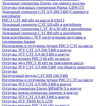
Дизельные генераторы Energo для дачного поселка
Отгрузка дизельных генераторов Pramac GВW15Y
Дизельный генератор СЭТ АД-300-Т400 (Cummins) в
контейнере
РИСЭ СЭТ 400 кВт на шасси КАМАЗ
Дизельный генератор СЭТ 320 кВт в контейнере
Дизельные генераторы СЭТ 30 и 60 кВт в контейнерах
Дизельный генератор СЭТ 400 кВт в контейнере
Блок-контейнеры с ДГУ, нагрузочными модулями и
топливными баками
Изготовлены и отгружены четыре РИСЭ СЭТ на шасси
Отгрузка ДГУ СЭТ АД-500-Т400 в кожухе
Отгрузка ДГУ СЭТ АД-40-Т400 в кожухе
Отгрузка четырех РИСЭ 60 кВт на шасси
Отгрузка двух РИСЭ 30 кВт на тракторном шасси
Отгрузка ДГУ СЭТ АД-400-Т400 для объекта энергетики
Отгрузки
Нагрузочный модуль СЭТ НМ-100-Т400
Изготовлены и отгружены четыре РИСЭ СЭТ на шасси
Отгрузка ДГУ СЭТ АД-500-Т400 в кожухе
Отгрузка генератора Energo MP44FW-S в кожухе
Отгрузка дизель-генератора Амперос в кожухе
Отгрузка ДГУ СЭТ АД-40-Т400 в кожухе
Отгрузка ДГУ TWIN ECS 1250
Отгрузка четырех РИСЭ 60 кВт на шасси