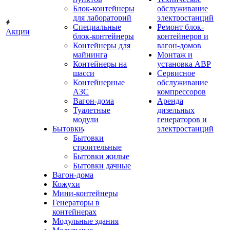
Блок-контейнеры
обслуживание
для лабораторий
электростанций
Специальные
Ремонт блок-
Акции
блок-контейнеры
контейнеров и
Контейнеры для
вагон-домов
майнинга
Монтаж и
Контейнеры на
установка АВР
шасси
Сервисное
Контейнерные
обслуживание
АЗС
компрессоров
Вагон-дома
Аренда
Туалетные
дизельных
модули
генераторов и
Бытовки
электростанций
Бытовки
строительные
Бытовки жилые
Бытовки дачные
Вагон-дома
Кожухи
Мини-контейнеры
Генераторы в
контейнерах
Модульные здания