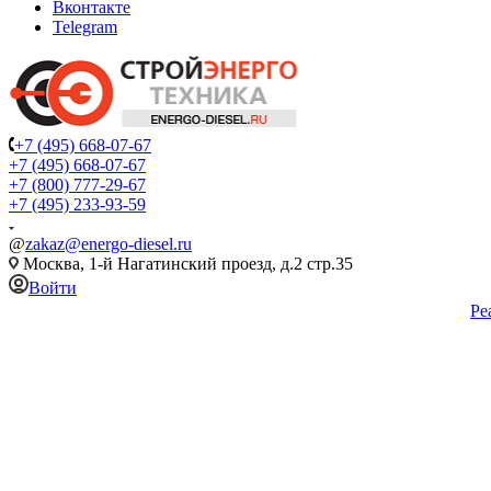
Вконтакте
Telegram
+7 (495) 668-07-67
+7 (495) 668-07-67
+7 (800) 777-29-67
+7 (495) 233-93-59
@
zakaz@energo-diesel.ru
Москва, 1-й Нагатинский проезд, д.2 стр.35
Войти
Ре