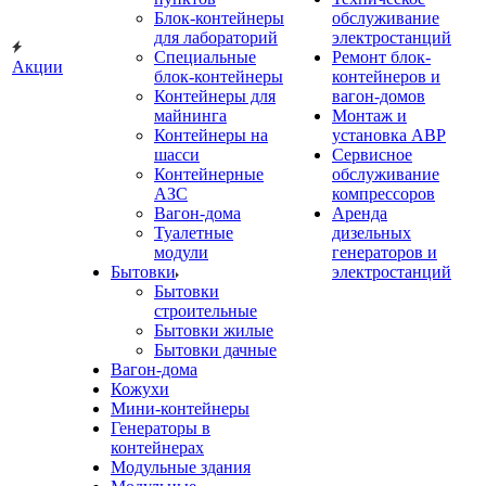
Блок-контейнеры
обслуживание
для лабораторий
электростанций
Специальные
Ремонт блок-
Акции
блок-контейнеры
контейнеров и
Контейнеры для
вагон-домов
майнинга
Монтаж и
Контейнеры на
установка АВР
шасси
Сервисное
Контейнерные
обслуживание
АЗС
компрессоров
Вагон-дома
Аренда
Туалетные
дизельных
модули
генераторов и
Бытовки
электростанций
Бытовки
строительные
Бытовки жилые
Бытовки дачные
Вагон-дома
Кожухи
Мини-контейнеры
Генераторы в
контейнерах
Модульные здания