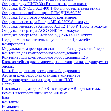
Отгрузка двух РИСЭ 30 кВт на тракторном шасси
Отгрузка ДГУ СЭТ АД-400-Т400 для объекта энергетики
Отгрузка насосной станции ПСМ ДНУ-60/250
Отгрузка 10-футового морского контейнера
Отгрузка генератора Energo MP10-230Y-S в кожухе
Отгрузка генератора Амперос АД 12-Т400 P (Проф) в кожухе
Отгрузка генератора AGG C44D5A в кожухе
Отгрузка генератора Амперос АД 250-Т400 в кожухе
Передвижная осветительная установка «Прометей»
Компрессоры
Модульная компрессорная станция на базе двух контейнеров
Контейнер для компрессорного оборудования
Контейнер для компрессорного оборудования 12 м
Блок-контейнер для компрессорной станции на регулируемых
опорах
Контейнер для компрессорного оборудования
Азотная компрессорная станция в контейнере
Воздухоподготовка на предприятии ПЭТ
Сервис
Поставка генератора 8.5 кВт в кожухе с АВР для коттеджа
Ремонт электростанции Iveco 200 кВт
Блог
Контакты
Компания
О компании