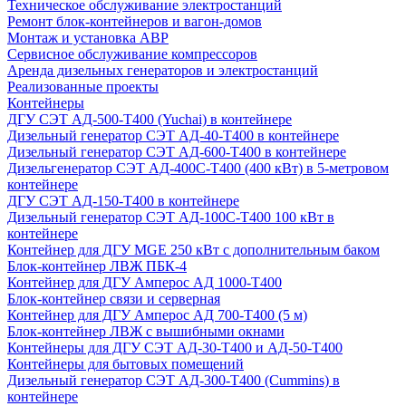
Техническое обслуживание электростанций
Ремонт блок-контейнеров и вагон-домов
Монтаж и установка АВР
Сервисное обслуживание компрессоров
Аренда дизельных генераторов и электростанций
Реализованные проекты
Контейнеры
ДГУ СЭТ АД-500-Т400 (Yuchai) в контейнере
Дизельный генератор СЭТ АД-40-Т400 в контейнере
Дизельный генератор СЭТ АД-600-Т400 в контейнере
Дизельгенератор СЭТ АД-400С-Т400 (400 кВт) в 5-метровом
контейнере
ДГУ СЭТ АД-150-Т400 в контейнере
Дизельный генератор СЭТ АД-100С-Т400 100 кВт в
контейнере
Контейнер для ДГУ MGE 250 кВт с дополнительным баком
Блок-контейнер ЛВЖ ПБК-4
Контейнер для ДГУ Амперос АД 1000-Т400
Блок-контейнер связи и серверная
Контейнер для ДГУ Амперос АД 700-Т400 (5 м)
Блок-контейнер ЛВЖ с вышибными окнами
Контейнеры для ДГУ СЭТ АД-30-Т400 и АД-50-Т400
Контейнеры для бытовых помещений
Дизельный генератор СЭТ АД-300-Т400 (Cummins) в
контейнере