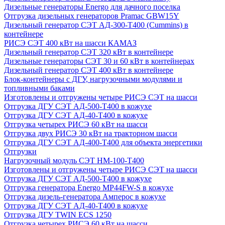
Дизельные генераторы Energo для дачного поселка
Отгрузка дизельных генераторов Pramac GВW15Y
Дизельный генератор СЭТ АД-300-Т400 (Cummins) в
контейнере
РИСЭ СЭТ 400 кВт на шасси КАМАЗ
Дизельный генератор СЭТ 320 кВт в контейнере
Дизельные генераторы СЭТ 30 и 60 кВт в контейнерах
Дизельный генератор СЭТ 400 кВт в контейнере
Блок-контейнеры с ДГУ, нагрузочными модулями и
топливными баками
Изготовлены и отгружены четыре РИСЭ СЭТ на шасси
Отгрузка ДГУ СЭТ АД-500-Т400 в кожухе
Отгрузка ДГУ СЭТ АД-40-Т400 в кожухе
Отгрузка четырех РИСЭ 60 кВт на шасси
Отгрузка двух РИСЭ 30 кВт на тракторном шасси
Отгрузка ДГУ СЭТ АД-400-Т400 для объекта энергетики
Отгрузки
Нагрузочный модуль СЭТ НМ-100-Т400
Изготовлены и отгружены четыре РИСЭ СЭТ на шасси
Отгрузка ДГУ СЭТ АД-500-Т400 в кожухе
Отгрузка генератора Energo MP44FW-S в кожухе
Отгрузка дизель-генератора Амперос в кожухе
Отгрузка ДГУ СЭТ АД-40-Т400 в кожухе
Отгрузка ДГУ TWIN ECS 1250
Отгрузка четырех РИСЭ 60 кВт на шасси