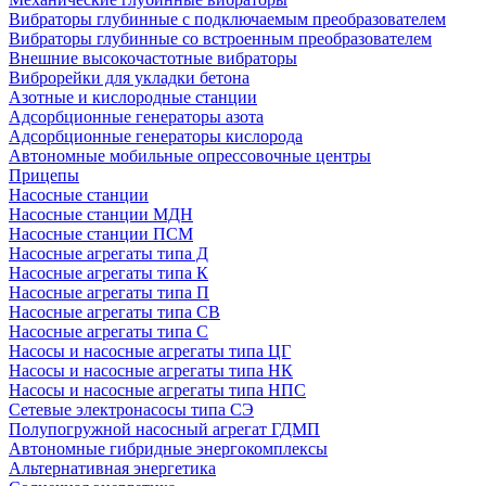
Вибраторы глубинные с подключаемым преобразователем
Вибраторы глубинные со встроенным преобразователем
Внешние высокочастотные вибраторы
Виброрейки для укладки бетона
Азотные и кислородные станции
Адсорбционные генераторы азота
Адсорбционные генераторы кислорода
Автономные мобильные опрессовочные центры
Прицепы
Насосные станции
Насосные станции МДН
Насосные станции ПСМ
Насосные агрегаты типа Д
Насосные агрегаты типа К
Насосные агрегаты типа П
Насосные агрегаты типа СВ
Насосные агрегаты типа С
Насосы и насосные агрегаты типа ЦГ
Насосы и насосные агрегаты типа НК
Насосы и насосные агрегаты типа НПС
Сетевые электронасосы типа СЭ
Полупогружной насосный агрегат ГДМП
Автономные гибридные энергокомплексы
Альтернативная энергетика