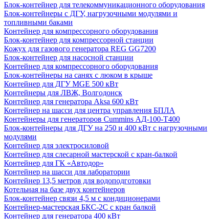
Блок-контейнер для телекоммуникационного оборудования
Блок-контейнеры с ДГУ, нагрузочными модулями и
топливными баками
Контейнер для компрессорного оборудования
Блок-контейнер для компрессорной станции
Кожух для газового генератора REG GG7200
Блок-контейнер для насосной станции
Контейнер для компрессорного оборудования
Блок-контейнеры на санях с люком в крыше
Контейнер для ДГУ MGE 500 кВт
Контейнеры для ЛВЖ, Волгодонск
Контейнер для генератора Aksa 600 кВт
Контейнер на шасси для центра управления БПЛА
Контейнеры для генераторов Cummins АД-100-Т400
Блок-контейнеры для ДГУ на 250 и 400 кВт с нагрузочными
модулями
Контейнер для электросиловой
Контейнер для слесарной мастерской с кран-балкой
Контейнер для ГК «Автодор»
Контейнер на шасси для лаборатории
Контейнер 13,5 метров для водоподготовки
Котельная на базе двух контейнеров
Блок-контейнер связи 4,5 м с кондиционерами
Контейнер-мастерская БКС-2С с кран балкой
Контейнер для генератора 400 кВт