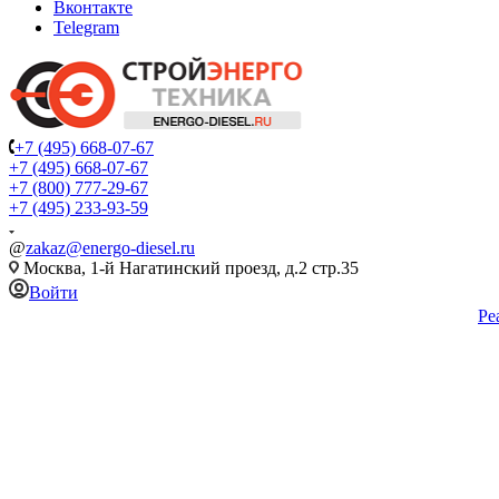
Вконтакте
Telegram
+7 (495) 668-07-67
+7 (495) 668-07-67
+7 (800) 777-29-67
+7 (495) 233-93-59
@
zakaz@energo-diesel.ru
Москва, 1-й Нагатинский проезд, д.2 стр.35
Войти
Ре