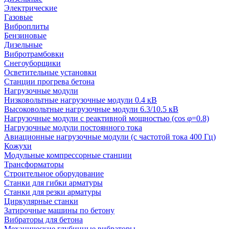
Электрические
Газовые
Виброплиты
Бензиновые
Дизельные
Вибротрамбовки
Снегоуборщики
Осветительные установки
Станции прогрева бетона
Нагрузочные модули
Низковольтные нагрузочные модули 0.4 кВ
Высоковольтные нагрузочные модули 6.3/10.5 кВ
Нагрузочные модули с реактивной мощностью (cos φ=0.8)
Нагрузочные модули постоянного тока
Авиационные нагрузочные модули (с частотой тока 400 Гц)
Кожухи
Модульные компрессорные станции
Трансформаторы
Строительное оборудование
Станки для гибки арматуры
Станки для резки арматуры
Циркулярные станки
Затирочные машины по бетону
Вибраторы для бетона
Механические глубинные вибраторы