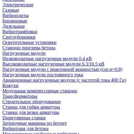
Электрические
Газовые
Виброплиты
Бензиновые
Дизельные
Вибротрамбовки
Снегоуборщики
Осветительные установки
Станции прогрева бетона
Нагрузочные модули
Низковольтные нагрузочные модули 0.4 кВ
Высоковольтные нагрузочные модули 6.3/10.5 кВ
Нагрузочные модули с реактивной мощностью (cos φ=0.8)
Нагрузочные модули постоянного тока
Авиационные нагрузочные модули (с частотой тока 400 Гц)
Кожухи
Модульные компрессорные станции
Трансформаторы
Строительное оборудование
Станки для гибки арматуры
Станки для резки арматуры
Циркулярные станки
Затирочные машины по бетону
Вибраторы для бетона
Механические глубинные вибраторы