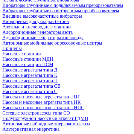
Вибраторы глубинные с подключаемым преобразователем
Вибраторы глубинные со встроенным преобразователем
Внешние высокочастотные вибраторы
Виброрейки для укладки бетона
Азотные и кислородные станции
Адсорбционные генераторы азота
Адсорбционные генераторы кислорода
Автономные мобильные опрессовочные центры
Прицепы
Насосные станции
Насосные станции МДН
Насосные станции ПСМ
Насосные агрегаты типа Д
Насосные агрегаты типа К
Насосные агрегаты типа П
Насосные агрегаты типа СВ
Насосные агрегаты типа С
Насосы и насосные агрегаты типа ЦГ
Насосы и насосные агрегаты типа НК
Насосы и насосные агрегаты типа НПС
Сетевые электронасосы типа СЭ
Полупогружной насосный агрегат ГДМП
Автономные гибридные энергокомплексы
Альтернативная энергетика