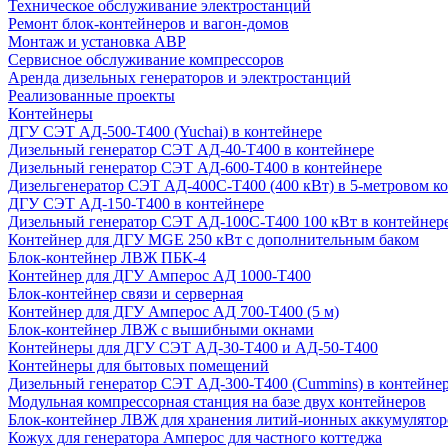
Техническое обслуживание электростанций
Ремонт блок-контейнеров и вагон-домов
Монтаж и установка АВР
Сервисное обслуживание компрессоров
Аренда дизельных генераторов и электростанций
Реализованные проекты
Контейнеры
ДГУ СЭТ АД-500-Т400 (Yuchai) в контейнере
Дизельный генератор СЭТ АД-40-Т400 в контейнере
Дизельный генератор СЭТ АД-600-Т400 в контейнере
Дизельгенератор СЭТ АД-400С-Т400 (400 кВт) в 5-метровом к
ДГУ СЭТ АД-150-Т400 в контейнере
Дизельный генератор СЭТ АД-100С-Т400 100 кВт в контейнер
Контейнер для ДГУ MGE 250 кВт с дополнительным баком
Блок-контейнер ЛВЖ ПБК-4
Контейнер для ДГУ Амперос АД 1000-Т400
Блок-контейнер связи и серверная
Контейнер для ДГУ Амперос АД 700-Т400 (5 м)
Блок-контейнер ЛВЖ с вышибными окнами
Контейнеры для ДГУ СЭТ АД-30-Т400 и АД-50-Т400
Контейнеры для бытовых помещений
Дизельный генератор СЭТ АД-300-Т400 (Cummins) в контейне
Модульная компрессорная станция на базе двух контейнеров
Блок-контейнер ЛВЖ для хранения литий-ионных аккумулятор
Кожух для генератора Амперос для частного коттеджа