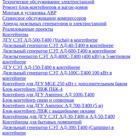
Техническое обслуживание электростанций
Ремонт блок-контейнеров и вагон-домов
Монтаж и установка АВР
Сервисное обслуживание компрессоров
Аренда дизельных генераторов и электростанций
Реализованные проекты
Контейнеры
ДГУ СЭТ АД-500-Т400 (Yuchai) в контейнере
Дизельный генератор СЭТ АД-40-Т400 в контейнере
Дизельный генератор СЭТ АД-600-Т400 в контейнере
Дизельгенератор СЭТ АД-400С-Т400 (400 кВт) в 5-метровом
контейнере
ДГУ СЭТ АД-150-Т400 в контейнере
Дизельный генератор СЭТ АД-100С-Т400 100 кВт в
контейнере
Контейнер для ДГУ MGE 250 кВт с дополнительным баком
Блок-контейнер ЛВЖ ПБК-4
Контейнер для ДГУ Амперос АД 1000-Т400
Блок-контейнер связи и серверная
Контейнер для ДГУ Амперос АД 700-Т400 (5 м)
Блок-контейнер ЛВЖ с вышибными окнами
Контейнеры для ДГУ СЭТ АД-30-Т400 и АД-50-Т400
Контейнеры для бытовых помещений
Дизельный генератор СЭТ АД-300-Т400 (Cummins) в
контейнере