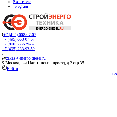
Вконтакте
Telegram
+7 (495) 668-07-67
+7 (495) 668-07-67
+7 (800) 777-29-67
+7 (495) 233-93-59
@
zakaz@energo-diesel.ru
Москва, 1-й Нагатинский проезд, д.2 стр.35
Войти
Ре