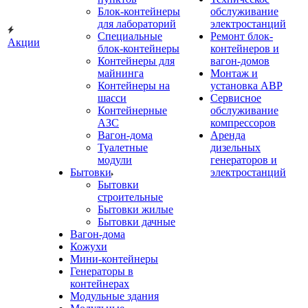
Блок-контейнеры
обслуживание
для лабораторий
электростанций
Специальные
Ремонт блок-
Акции
блок-контейнеры
контейнеров и
Контейнеры для
вагон-домов
майнинга
Монтаж и
Контейнеры на
установка АВР
шасси
Сервисное
Контейнерные
обслуживание
АЗС
компрессоров
Вагон-дома
Аренда
Туалетные
дизельных
модули
генераторов и
Бытовки
электростанций
Бытовки
строительные
Бытовки жилые
Бытовки дачные
Вагон-дома
Кожухи
Мини-контейнеры
Генераторы в
контейнерах
Модульные здания