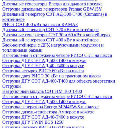
Дизельные генераторы Energo для дачного поселка
Отгрузка дизельных генераторов Pramac GВW15Y
Дизельный генератор СЭТ АД-300-Т400 (Cummins) в
контейнере
РИСЭ СЭТ 400 кВт на шасси КАМАЗ
Дизельный генератор СЭТ 320 кВт в контейнере
Дизельные генераторы СЭТ 30 и 60 кВт в контейнерах
Дизельный генератор СЭТ 400 кВт в контейнере
Блок-контейнеры с ДГУ, нагрузочными модулями и
топливными баками
Изготовлены и отгружены четыре РИСЭ СЭТ на шасси
Отгрузка ДГУ СЭТ АД-500-Т400 в кожухе
Отгрузка ДГУ СЭТ АД-40-Т400 в кожухе
Отгрузка четырех РИСЭ 60 кВт на шасси
Отгрузка двух РИСЭ 30 кВт на тракторном шасси
Отгрузка ДГУ СЭТ АД-400-Т400 для объекта энергетики
Отгрузки
Нагрузочный модуль СЭТ НМ-100-Т400
Изготовлены и отгружены четыре РИСЭ СЭТ на шасси
Отгрузка ДГУ СЭТ АД-500-Т400 в кожухе
Отгрузка генератора Energo MP44FW-S в кожухе
Отгрузка дизель-генератора Амперос в кожухе
Отгрузка ДГУ СЭТ АД-40-Т400 в кожухе
Отгрузка ДГУ TWIN ECS 1250
Отгрузка четырех РИСЭ 60 кВт на шасси