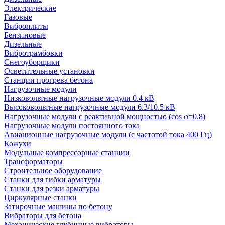
Электрические
Газовые
Виброплиты
Бензиновые
Дизельные
Вибротрамбовки
Снегоуборщики
Осветительные установки
Станции прогрева бетона
Нагрузочные модули
Низковольтные нагрузочные модули 0.4 кВ
Высоковольтные нагрузочные модули 6.3/10.5 кВ
Нагрузочные модули с реактивной мощностью (cos φ=0.8)
Нагрузочные модули постоянного тока
Авиационные нагрузочные модули (с частотой тока 400 Гц)
Кожухи
Модульные компрессорные станции
Трансформаторы
Строительное оборудование
Станки для гибки арматуры
Станки для резки арматуры
Циркулярные станки
Затирочные машины по бетону
Вибраторы для бетона
Механические глубинные вибраторы