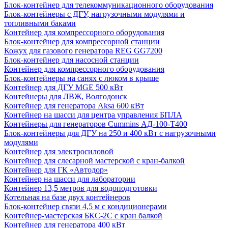
Блок-контейнер для телекоммуникационного оборудования
Блок-контейнеры с ДГУ, нагрузочными модулями и
топливными баками
Контейнер для компрессорного оборудования
Блок-контейнер для компрессорной станции
Кожух для газового генератора REG GG7200
Блок-контейнер для насосной станции
Контейнер для компрессорного оборудования
Блок-контейнеры на санях с люком в крыше
Контейнер для ДГУ MGE 500 кВт
Контейнеры для ЛВЖ, Волгодонск
Контейнер для генератора Aksa 600 кВт
Контейнер на шасси для центра управления БПЛА
Контейнеры для генераторов Cummins АД-100-Т400
Блок-контейнеры для ДГУ на 250 и 400 кВт с нагрузочными
модулями
Контейнер для электросиловой
Контейнер для слесарной мастерской с кран-балкой
Контейнер для ГК «Автодор»
Контейнер на шасси для лаборатории
Контейнер 13,5 метров для водоподготовки
Котельная на базе двух контейнеров
Блок-контейнер связи 4,5 м с кондиционерами
Контейнер-мастерская БКС-2С с кран балкой
Контейнер для генератора 400 кВт