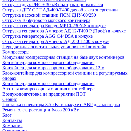
Отгрузка двух РИСЭ 30 кВт на тракторном шасси
Отгрузка ДГУ СЭТ АД-400-Т400 для объекта энергетики
Отгрузка насосной станции ПСМ ДНУ-60/250
Отгрузка 10-футового морского контейнера
Отгрузка генератора Energo MP10-230Y-S в кожухе
Отгрузка генератора Амперос АД 12-Т400 P (Проф) в кожухе
Отгрузка генератора AGG C44D5A в кожухе
Отгрузка генератора Амперос АД 250-Т400 в кожухе
Передвижная осветительная установка «Прометей»
Компрессоры
Модульная компрессорная станция на базе двух контейнеров
Контейнер для компрессорного оборудования
Контейнер для компрессорного оборудования 12 м
Блок-контейнер для компрессорной станции на регулируемых
опорах
Контейнер для компрессорного оборудования
Азотная компрессорная станция в контейнере
Воздухоподготовка на предприятии ПЭТ
Сервис
Поставка генератора 8.5 кВт в кожухе с АВР для коттеджа
Ремонт электростанции Iveco 200 кВт
Блог
Контакты
Компания
О компании