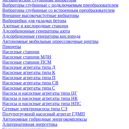
Вибраторы глубинные с подключаемым преобразователем
Вибраторы глубинные со встроенным преобразователем
Внешние высокочастотные вибраторы
Виброрейки для укладки бетона
Азотные и кислородные станции
Адсорбционные генераторы азота
Адсорбционные генераторы кислорода
Автономные мобильные опрессовочные центры
Прицепы
Насосные станции
Насосные станции МДН
Насосные станции ПСМ
Насосные агрегаты типа Д
Насосные агрегаты типа К
Насосные агрегаты типа П
Насосные агрегаты типа СВ
Насосные агрегаты типа С
Насосы и насосные агрегаты типа ЦГ
Насосы и насосные агрегаты типа НК
Насосы и насосные агрегаты типа НПС
Сетевые электронасосы типа СЭ
Полупогружной насосный агрегат ГДМП
Автономные гибридные энергокомплексы
Альтернативная энергетика