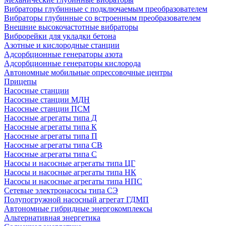
Вибраторы глубинные с подключаемым преобразователем
Вибраторы глубинные со встроенным преобразователем
Внешние высокочастотные вибраторы
Виброрейки для укладки бетона
Азотные и кислородные станции
Адсорбционные генераторы азота
Адсорбционные генераторы кислорода
Автономные мобильные опрессовочные центры
Прицепы
Насосные станции
Насосные станции МДН
Насосные станции ПСМ
Насосные агрегаты типа Д
Насосные агрегаты типа К
Насосные агрегаты типа П
Насосные агрегаты типа СВ
Насосные агрегаты типа С
Насосы и насосные агрегаты типа ЦГ
Насосы и насосные агрегаты типа НК
Насосы и насосные агрегаты типа НПС
Сетевые электронасосы типа СЭ
Полупогружной насосный агрегат ГДМП
Автономные гибридные энергокомплексы
Альтернативная энергетика