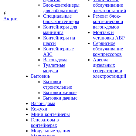
Блок-контейнеры
обслуживание
для лабораторий
электростанций
Специальные
Ремонт блок-
Акции
блок-контейнеры
контейнеров и
Контейнеры для
вагон-домов
майнинга
Монтаж и
Контейнеры на
установка АВР
шасси
Сервисное
Контейнерные
обслуживание
АЗС
компрессоров
Вагон-дома
Аренда
Туалетные
дизельных
модули
генераторов и
Бытовки
электростанций
Бытовки
строительные
Бытовки жилые
Бытовки дачные
Вагон-дома
Кожухи
Мини-контейнеры
Генераторы в
контейнерах
Модульные здания