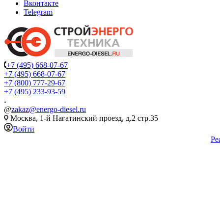
Вконтакте
Telegram
+7 (495) 668-07-67
+7 (495) 668-07-67
+7 (800) 777-29-67
+7 (495) 233-93-59
@
zakaz@energo-diesel.ru
Москва, 1-й Нагатинский проезд, д.2 стр.35
Войти
Ре