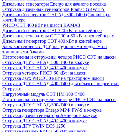
Дизельные генераторы Energo для дачного поселка
Отгрузка дизельных генераторов Pramac GВW15Y
Дизельный генератор СЭТ АД-300-Т400 (Cummins) в
контейнере
РИСЭ СЭТ 400 кВт на шасси КАМАЗ
Дизельный генератор СЭТ 320 кВт в контейнере
Дизельные генераторы СЭТ 30 и 60 кВт в контейнерах
Дизельный генератор СЭТ 400 кВт в контейнере
Блок-контейнеры с ДГУ, нагрузочными модулями и
топливными баками
Изготовлены и отгружены четыре РИСЭ СЭТ на шасси
Отгрузка ДГУ СЭТ АД-500-Т400 в кожухе
Отгрузка ДГУ СЭТ АД-40-Т400 в кожухе
Отгрузка четырех РИСЭ 60 кВт на шасси
Отгрузка двух РИСЭ 30 кВт на тракторном шасси
Отгрузка ДГУ СЭТ АД-400-Т400 для объекта энергетики
Отгрузки
Нагрузочный модуль СЭТ НМ-100-Т400
Изготовлены и отгружены четыре РИСЭ СЭТ на шасси
Отгрузка ДГУ СЭТ АД-500-Т400 в кожухе
Отгрузка генератора Energo MP44FW-S в кожухе
Отгрузка дизель-генератора Амперос в кожухе
Отгрузка ДГУ СЭТ АД-40-Т400 в кожухе
Отгрузка ДГУ TWIN ECS 1250
Отгрузка четырех РИСЭ 60 кВт на шасси