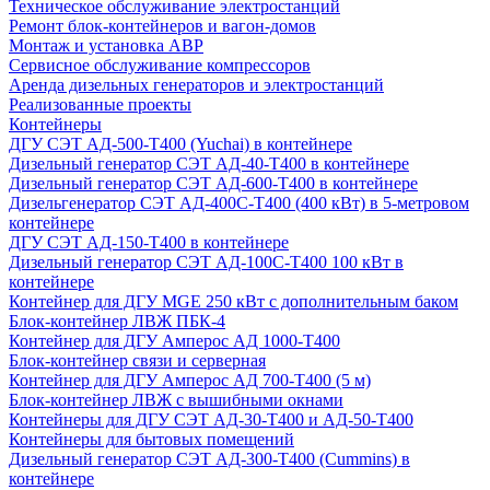
Техническое обслуживание электростанций
Ремонт блок-контейнеров и вагон-домов
Монтаж и установка АВР
Сервисное обслуживание компрессоров
Аренда дизельных генераторов и электростанций
Реализованные проекты
Контейнеры
ДГУ СЭТ АД-500-Т400 (Yuchai) в контейнере
Дизельный генератор СЭТ АД-40-Т400 в контейнере
Дизельный генератор СЭТ АД-600-Т400 в контейнере
Дизельгенератор СЭТ АД-400С-Т400 (400 кВт) в 5-метровом
контейнере
ДГУ СЭТ АД-150-Т400 в контейнере
Дизельный генератор СЭТ АД-100С-Т400 100 кВт в
контейнере
Контейнер для ДГУ MGE 250 кВт с дополнительным баком
Блок-контейнер ЛВЖ ПБК-4
Контейнер для ДГУ Амперос АД 1000-Т400
Блок-контейнер связи и серверная
Контейнер для ДГУ Амперос АД 700-Т400 (5 м)
Блок-контейнер ЛВЖ с вышибными окнами
Контейнеры для ДГУ СЭТ АД-30-Т400 и АД-50-Т400
Контейнеры для бытовых помещений
Дизельный генератор СЭТ АД-300-Т400 (Cummins) в
контейнере