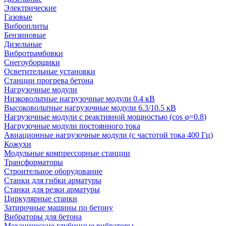
Электрические
Газовые
Виброплиты
Бензиновые
Дизельные
Вибротрамбовки
Снегоуборщики
Осветительные установки
Станции прогрева бетона
Нагрузочные модули
Низковольтные нагрузочные модули 0.4 кВ
Высоковольтные нагрузочные модули 6.3/10.5 кВ
Нагрузочные модули с реактивной мощностью (cos φ=0.8)
Нагрузочные модули постоянного тока
Авиационные нагрузочные модули (с частотой тока 400 Гц)
Кожухи
Модульные компрессорные станции
Трансформаторы
Строительное оборудование
Станки для гибки арматуры
Станки для резки арматуры
Циркулярные станки
Затирочные машины по бетону
Вибраторы для бетона
Механические глубинные вибраторы