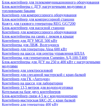
Блок-контейнер для телекоммуникационного оборудования
Блок-контейнеры с ДГУ, нагрузочными модулями и
топливными баками
Контейнер для компрессорного оборудования
Блок-контейнер для компрессорной станции
Кожух для газового генератора REG GG7200
Блок-контейнер для насосной станции
Контейнер для компрессорного оборудования
Блок-контейнеры на санях с люком в крыше
Контейнер для ДГУ MGE 500 кВт
Контейнеры для ЛВЖ, Волгодонск
Контейнер для генератора Aksa 600 кВт
Контейнер на шасси для центра управления БПЛА
Контейнеры для генераторов Cummins АД-100-Т400
Блок-контейнеры для ДГУ на 250 и 400 кВт с нагрузочными
модулями
Контейнер для электросиловой
Контейнер для слесарной мастерской с кран-балкой
Контейнер для ГК «Автодор»
Контейнер на шасси для лаборатории
Контейнер 13,5 метров для водоподготовки
Котельная на базе двух контейнеров
Блок-контейнер связи 4,5 м с кондиционерами
Контейнер-мастерская БКС-2С с кран балкой
Контейнер для генератора 400 кВт