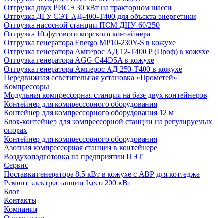
Отгрузка двух РИСЭ 30 кВт на тракторном шасси
Отгрузка ДГУ СЭТ АД-400-Т400 для объекта энергетики
Отгрузка насосной станции ПСМ ДНУ-60/250
Отгрузка 10-футового морского контейнера
Отгрузка генератора Energo MP10-230Y-S в кожухе
Отгрузка генератора Амперос АД 12-Т400 P (Проф) в кожухе
Отгрузка генератора AGG C44D5A в кожухе
Отгрузка генератора Амперос АД 250-Т400 в кожухе
Передвижная осветительная установка «Прометей»
Компрессоры
Модульная компрессорная станция на базе двух контейнеров
Контейнер для компрессорного оборудования
Контейнер для компрессорного оборудования 12 м
Блок-контейнер для компрессорной станции на регулируемых
опорах
Контейнер для компрессорного оборудования
Азотная компрессорная станция в контейнере
Воздухоподготовка на предприятии ПЭТ
Сервис
Поставка генератора 8.5 кВт в кожухе с АВР для коттеджа
Ремонт электростанции Iveco 200 кВт
Блог
Контакты
Компания
О компании