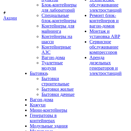
Блок-контейнеры
обслуживание
для лабораторий
электростанций
Специальные
Ремонт блок-
Акции
блок-контейнеры
контейнеров и
Контейнеры для
вагон-домов
майнинга
Монтаж и
Контейнеры на
установка АВР
шасси
Сервисное
Контейнерные
обслуживание
АЗС
компрессоров
Вагон-дома
Аренда
Туалетные
дизельных
модули
генераторов и
Бытовки
электростанций
Бытовки
строительные
Бытовки жилые
Бытовки дачные
Вагон-дома
Кожухи
Мини-контейнеры
Генераторы в
контейнерах
Модульные здания