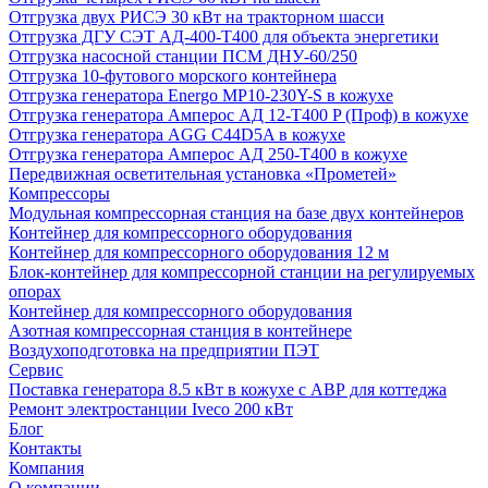
Отгрузка двух РИСЭ 30 кВт на тракторном шасси
Отгрузка ДГУ СЭТ АД-400-Т400 для объекта энергетики
Отгрузка насосной станции ПСМ ДНУ-60/250
Отгрузка 10-футового морского контейнера
Отгрузка генератора Energo MP10-230Y-S в кожухе
Отгрузка генератора Амперос АД 12-Т400 P (Проф) в кожухе
Отгрузка генератора AGG C44D5A в кожухе
Отгрузка генератора Амперос АД 250-Т400 в кожухе
Передвижная осветительная установка «Прометей»
Компрессоры
Модульная компрессорная станция на базе двух контейнеров
Контейнер для компрессорного оборудования
Контейнер для компрессорного оборудования 12 м
Блок-контейнер для компрессорной станции на регулируемых
опорах
Контейнер для компрессорного оборудования
Азотная компрессорная станция в контейнере
Воздухоподготовка на предприятии ПЭТ
Сервис
Поставка генератора 8.5 кВт в кожухе с АВР для коттеджа
Ремонт электростанции Iveco 200 кВт
Блог
Контакты
Компания
О компании