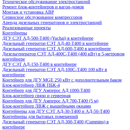
Техническое обслуживание электростанций
Ремонт блок-контейнеров и вагон-домов
Монтаж и установка АВР
Сервисное обслуживание компрессоров
Аренда дизельных генераторов и электростанций
Реализованные проекты
Контейнеры
ДГУ СЭТ АД-500-Т400 (Yuchai) в контейнере
Дизельный генератор СЭТ АД-40-Т400 в контейнере
Дизельный генератор СЭТ АД-600-Т400 в контейнере
Дизельгенератор СЭТ АД-400С-Т400 (400 кВт) в 5-метровом
контейнере
ДГУ СЭТ АД-150-Т400 в контейнере
Дизельный генератор СЭТ АД-100С-Т400 100 кВт в
контейнере
Контейнер для ДГУ MGE 250 кВт с дополнительным баком
Блок-контейнер ЛВЖ ПБК-4
Контейнер для ДГУ Амперос АД 1000-Т400
Блок-контейнер связи и серверная
Контейнер для ДГУ Амперос АД 700-Т400 (5 м)
Блок-контейнер ЛВЖ с вышибными окнами
Контейнеры для ДГУ СЭТ АД-30-Т400 и АД-50-Т400
Контейнеры для бытовых помещений
Дизельный генератор СЭТ АД-300-Т400 (Cummins) в
контейнере