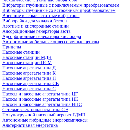
Вибраторы глубинные с подключаемым преобразователем
Вибраторы глубинные со встроенным преобразователем
Внешние высокочастотные вибраторы
Виброрейки для укладки бетона
Азотные и кислородные станции
Адсорбционные генераторы азота
Адсорбционные генераторы кислорода
Автономные мобильные опрессовочные центры
Прицепы
Насосные станции
Насосные станции МДН
Насосные станции ПСМ
Насосные агрегаты типа Д
Насосные агрегаты типа К
Насосные агрегаты типа П
Насосные агрегаты типа СВ
Насосные агрегаты типа С
Насосы и насосные агрегаты типа ЦГ
Насосы и насосные агрегаты типа НК
Насосы и насосные агрегаты типа НПС
Сетевые электронасосы типа СЭ
Полупогружной насосный агрегат ГДМП
Автономные гибридные энергокомплексы
Альтернативная энергетика