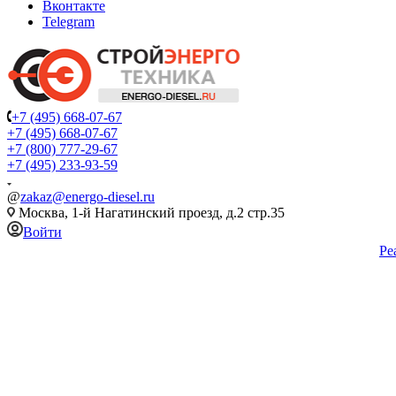
Вконтакте
Telegram
+7 (495) 668-07-67
+7 (495) 668-07-67
+7 (800) 777-29-67
+7 (495) 233-93-59
@
zakaz@energo-diesel.ru
Москва, 1-й Нагатинский проезд, д.2 стр.35
Войти
Ре