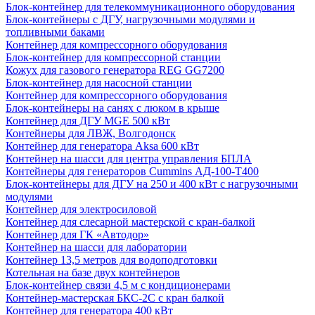
Блок-контейнер для телекоммуникационного оборудования
Блок-контейнеры с ДГУ, нагрузочными модулями и
топливными баками
Контейнер для компрессорного оборудования
Блок-контейнер для компрессорной станции
Кожух для газового генератора REG GG7200
Блок-контейнер для насосной станции
Контейнер для компрессорного оборудования
Блок-контейнеры на санях с люком в крыше
Контейнер для ДГУ MGE 500 кВт
Контейнеры для ЛВЖ, Волгодонск
Контейнер для генератора Aksa 600 кВт
Контейнер на шасси для центра управления БПЛА
Контейнеры для генераторов Cummins АД-100-Т400
Блок-контейнеры для ДГУ на 250 и 400 кВт с нагрузочными
модулями
Контейнер для электросиловой
Контейнер для слесарной мастерской с кран-балкой
Контейнер для ГК «Автодор»
Контейнер на шасси для лаборатории
Контейнер 13,5 метров для водоподготовки
Котельная на базе двух контейнеров
Блок-контейнер связи 4,5 м с кондиционерами
Контейнер-мастерская БКС-2С с кран балкой
Контейнер для генератора 400 кВт