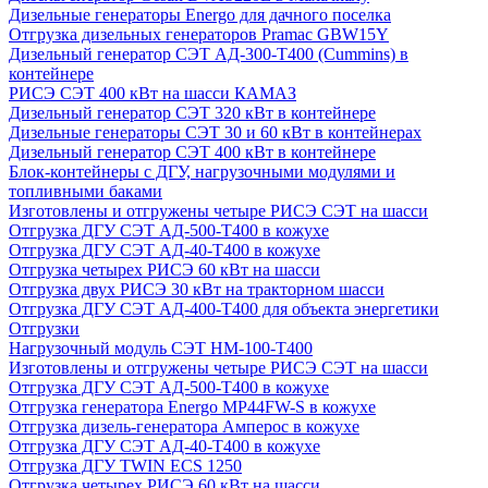
Дизельные генераторы Energo для дачного поселка
Отгрузка дизельных генераторов Pramac GВW15Y
Дизельный генератор СЭТ АД-300-Т400 (Cummins) в
контейнере
РИСЭ СЭТ 400 кВт на шасси КАМАЗ
Дизельный генератор СЭТ 320 кВт в контейнере
Дизельные генераторы СЭТ 30 и 60 кВт в контейнерах
Дизельный генератор СЭТ 400 кВт в контейнере
Блок-контейнеры с ДГУ, нагрузочными модулями и
топливными баками
Изготовлены и отгружены четыре РИСЭ СЭТ на шасси
Отгрузка ДГУ СЭТ АД-500-Т400 в кожухе
Отгрузка ДГУ СЭТ АД-40-Т400 в кожухе
Отгрузка четырех РИСЭ 60 кВт на шасси
Отгрузка двух РИСЭ 30 кВт на тракторном шасси
Отгрузка ДГУ СЭТ АД-400-Т400 для объекта энергетики
Отгрузки
Нагрузочный модуль СЭТ НМ-100-Т400
Изготовлены и отгружены четыре РИСЭ СЭТ на шасси
Отгрузка ДГУ СЭТ АД-500-Т400 в кожухе
Отгрузка генератора Energo MP44FW-S в кожухе
Отгрузка дизель-генератора Амперос в кожухе
Отгрузка ДГУ СЭТ АД-40-Т400 в кожухе
Отгрузка ДГУ TWIN ECS 1250
Отгрузка четырех РИСЭ 60 кВт на шасси