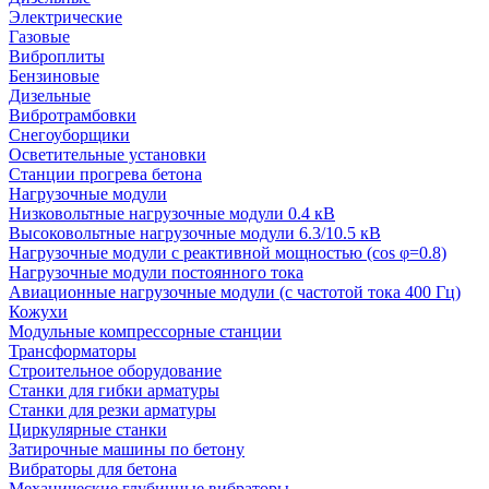
Электрические
Газовые
Виброплиты
Бензиновые
Дизельные
Вибротрамбовки
Снегоуборщики
Осветительные установки
Станции прогрева бетона
Нагрузочные модули
Низковольтные нагрузочные модули 0.4 кВ
Высоковольтные нагрузочные модули 6.3/10.5 кВ
Нагрузочные модули с реактивной мощностью (cos φ=0.8)
Нагрузочные модули постоянного тока
Авиационные нагрузочные модули (с частотой тока 400 Гц)
Кожухи
Модульные компрессорные станции
Трансформаторы
Строительное оборудование
Станки для гибки арматуры
Станки для резки арматуры
Циркулярные станки
Затирочные машины по бетону
Вибраторы для бетона
Механические глубинные вибраторы