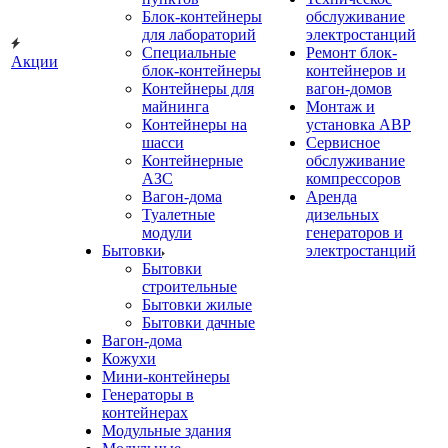
Блок-контейнеры
обслуживание
для лабораторий
электростанций
Специальные
Ремонт блок-
Акции
блок-контейнеры
контейнеров и
Контейнеры для
вагон-домов
майнинга
Монтаж и
Контейнеры на
установка АВР
шасси
Сервисное
Контейнерные
обслуживание
АЗС
компрессоров
Вагон-дома
Аренда
Туалетные
дизельных
модули
генераторов и
Бытовки
электростанций
Бытовки
строительные
Бытовки жилые
Бытовки дачные
Вагон-дома
Кожухи
Мини-контейнеры
Генераторы в
контейнерах
Модульные здания