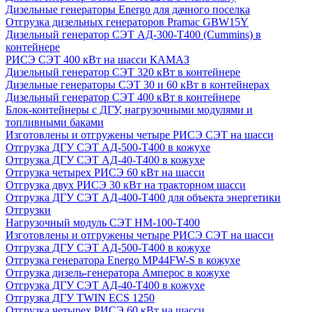
Дизельные генераторы Energo для дачного поселка
Отгрузка дизельных генераторов Pramac GВW15Y
Дизельный генератор СЭТ АД-300-Т400 (Cummins) в
контейнере
РИСЭ СЭТ 400 кВт на шасси КАМАЗ
Дизельный генератор СЭТ 320 кВт в контейнере
Дизельные генераторы СЭТ 30 и 60 кВт в контейнерах
Дизельный генератор СЭТ 400 кВт в контейнере
Блок-контейнеры с ДГУ, нагрузочными модулями и
топливными баками
Изготовлены и отгружены четыре РИСЭ СЭТ на шасси
Отгрузка ДГУ СЭТ АД-500-Т400 в кожухе
Отгрузка ДГУ СЭТ АД-40-Т400 в кожухе
Отгрузка четырех РИСЭ 60 кВт на шасси
Отгрузка двух РИСЭ 30 кВт на тракторном шасси
Отгрузка ДГУ СЭТ АД-400-Т400 для объекта энергетики
Отгрузки
Нагрузочный модуль СЭТ НМ-100-Т400
Изготовлены и отгружены четыре РИСЭ СЭТ на шасси
Отгрузка ДГУ СЭТ АД-500-Т400 в кожухе
Отгрузка генератора Energo MP44FW-S в кожухе
Отгрузка дизель-генератора Амперос в кожухе
Отгрузка ДГУ СЭТ АД-40-Т400 в кожухе
Отгрузка ДГУ TWIN ECS 1250
Отгрузка четырех РИСЭ 60 кВт на шасси