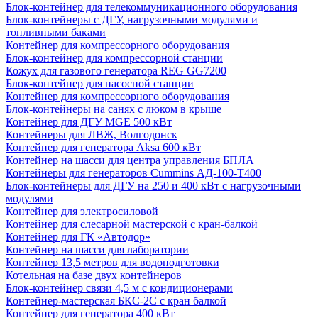
Блок-контейнер для телекоммуникационного оборудования
Блок-контейнеры с ДГУ, нагрузочными модулями и
топливными баками
Контейнер для компрессорного оборудования
Блок-контейнер для компрессорной станции
Кожух для газового генератора REG GG7200
Блок-контейнер для насосной станции
Контейнер для компрессорного оборудования
Блок-контейнеры на санях с люком в крыше
Контейнер для ДГУ MGE 500 кВт
Контейнеры для ЛВЖ, Волгодонск
Контейнер для генератора Aksa 600 кВт
Контейнер на шасси для центра управления БПЛА
Контейнеры для генераторов Cummins АД-100-Т400
Блок-контейнеры для ДГУ на 250 и 400 кВт с нагрузочными
модулями
Контейнер для электросиловой
Контейнер для слесарной мастерской с кран-балкой
Контейнер для ГК «Автодор»
Контейнер на шасси для лаборатории
Контейнер 13,5 метров для водоподготовки
Котельная на базе двух контейнеров
Блок-контейнер связи 4,5 м с кондиционерами
Контейнер-мастерская БКС-2С с кран балкой
Контейнер для генератора 400 кВт