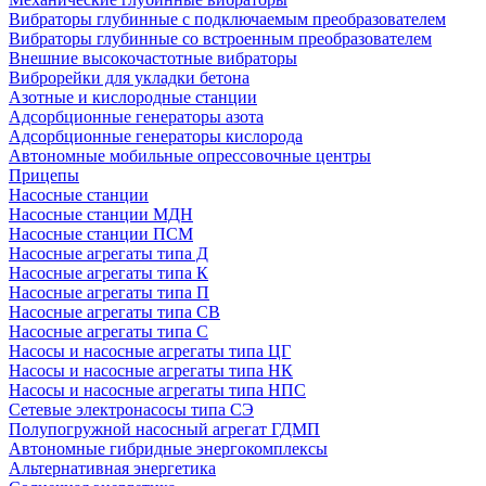
Вибраторы глубинные с подключаемым преобразователем
Вибраторы глубинные со встроенным преобразователем
Внешние высокочастотные вибраторы
Виброрейки для укладки бетона
Азотные и кислородные станции
Адсорбционные генераторы азота
Адсорбционные генераторы кислорода
Автономные мобильные опрессовочные центры
Прицепы
Насосные станции
Насосные станции МДН
Насосные станции ПСМ
Насосные агрегаты типа Д
Насосные агрегаты типа К
Насосные агрегаты типа П
Насосные агрегаты типа СВ
Насосные агрегаты типа С
Насосы и насосные агрегаты типа ЦГ
Насосы и насосные агрегаты типа НК
Насосы и насосные агрегаты типа НПС
Сетевые электронасосы типа СЭ
Полупогружной насосный агрегат ГДМП
Автономные гибридные энергокомплексы
Альтернативная энергетика