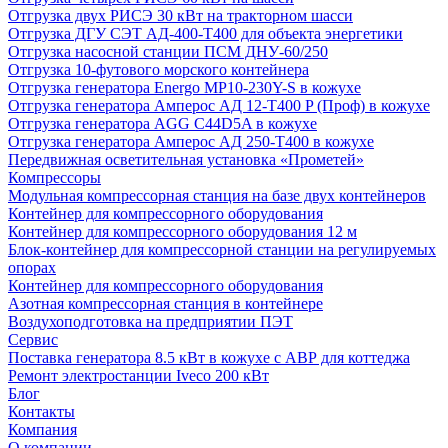
Отгрузка двух РИСЭ 30 кВт на тракторном шасси
Отгрузка ДГУ СЭТ АД-400-Т400 для объекта энергетики
Отгрузка насосной станции ПСМ ДНУ-60/250
Отгрузка 10-футового морского контейнера
Отгрузка генератора Energo MP10-230Y-S в кожухе
Отгрузка генератора Амперос АД 12-Т400 P (Проф) в кожухе
Отгрузка генератора AGG C44D5A в кожухе
Отгрузка генератора Амперос АД 250-Т400 в кожухе
Передвижная осветительная установка «Прометей»
Компрессоры
Модульная компрессорная станция на базе двух контейнеров
Контейнер для компрессорного оборудования
Контейнер для компрессорного оборудования 12 м
Блок-контейнер для компрессорной станции на регулируемых
опорах
Контейнер для компрессорного оборудования
Азотная компрессорная станция в контейнере
Воздухоподготовка на предприятии ПЭТ
Сервис
Поставка генератора 8.5 кВт в кожухе с АВР для коттеджа
Ремонт электростанции Iveco 200 кВт
Блог
Контакты
Компания
О компании