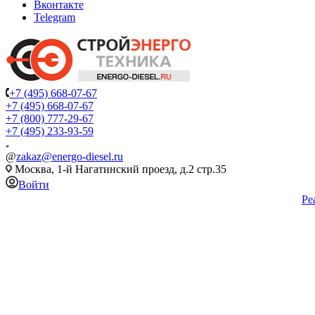
Вконтакте
Telegram
+7 (495) 668-07-67
+7 (495) 668-07-67
+7 (800) 777-29-67
+7 (495) 233-93-59
@
zakaz@energo-diesel.ru
Москва, 1-й Нагатинский проезд, д.2 стр.35
Войти
Ре