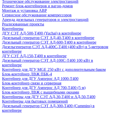
Техническое обслуживание электростанций
Ремонт блок-контейнеров и вагон-домов
Монтаж и установка АВР
Сервисное обслуживание компрессоров
Аренда дизельных генераторов и электростанций
Реализованные проекты
Контейнеры
ДГУ СЭТ АД-500-Т400 (Yuchai) в контейнере
Дизельный генератор СЭТ АД-40-Т400 в контейнере
Дизельный генератор СЭТ АД-600-Т400 в контейнере
Дизельгенератор СЭТ АД-400С-Т400 (400 кВт) в 5-метровом
контейнере
ДГУ СЭТ АД-150-Т400 в контейнере
Дизельный генератор СЭТ АД-100С-Т400 100 кВт в
контейнере
Контейнер для ДГУ MGE 250 кВт с дополнительным баком
Блок-контейнер ЛВЖ ПБК-4
Контейнер для ДГУ Амперос АД 1000-Т400
Блок-контейнер связи и серверная
Контейнер для ДГУ Амперос АД 700-Т400 (5 м)
Блок-контейнер ЛВЖ с вышибными окнами
Контейнеры для ДГУ СЭТ АД-30-Т400 и АД-50-Т400
Контейнеры для бытовых помещений
Дизельный генератор СЭТ АД-300-Т400 (Cummins) в
контейнере