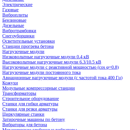
Электрические
Газовые
Виброплиты
Бензиновые
Дизельные
Вибротрамбовки
Снегоуборщики
Осветительные установки
Станции прогрева бетона
Нагрузочные модули
Низковольтные нагрузочные модули 0.4 кВ
Высоковольтные нагрузочные модули 6.3/10.5 кВ
Нагрузочные модули с реактивной мощностью (cos φ=0.8)
Нагрузочные модули постоянного тока
Авиационные нагрузочные модули (с частотой тока 400 Гц)
Кожухи
Модульные компрессорные станции
Трансформаторы
Строительное оборудование
Станки для гибки арматуры
Станки для резки арматуры
Циркулярные станки
Затирочные машины по бетону
Вибраторы для бетона
Механические глубинные вибраторы