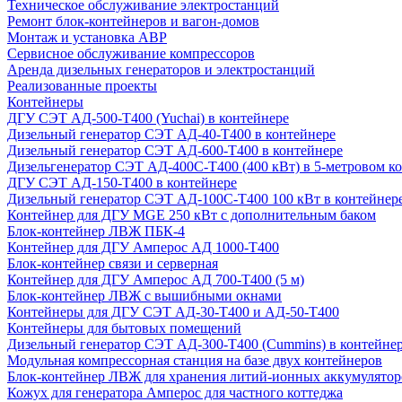
Техническое обслуживание электростанций
Ремонт блок-контейнеров и вагон-домов
Монтаж и установка АВР
Сервисное обслуживание компрессоров
Аренда дизельных генераторов и электростанций
Реализованные проекты
Контейнеры
ДГУ СЭТ АД-500-Т400 (Yuchai) в контейнере
Дизельный генератор СЭТ АД-40-Т400 в контейнере
Дизельный генератор СЭТ АД-600-Т400 в контейнере
Дизельгенератор СЭТ АД-400С-Т400 (400 кВт) в 5-метровом к
ДГУ СЭТ АД-150-Т400 в контейнере
Дизельный генератор СЭТ АД-100С-Т400 100 кВт в контейнер
Контейнер для ДГУ MGE 250 кВт с дополнительным баком
Блок-контейнер ЛВЖ ПБК-4
Контейнер для ДГУ Амперос АД 1000-Т400
Блок-контейнер связи и серверная
Контейнер для ДГУ Амперос АД 700-Т400 (5 м)
Блок-контейнер ЛВЖ с вышибными окнами
Контейнеры для ДГУ СЭТ АД-30-Т400 и АД-50-Т400
Контейнеры для бытовых помещений
Дизельный генератор СЭТ АД-300-Т400 (Cummins) в контейне
Модульная компрессорная станция на базе двух контейнеров
Блок-контейнер ЛВЖ для хранения литий-ионных аккумулятор
Кожух для генератора Амперос для частного коттеджа