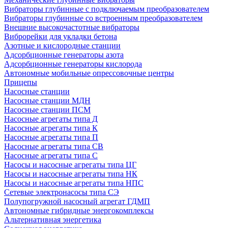
Вибраторы глубинные с подключаемым преобразователем
Вибраторы глубинные со встроенным преобразователем
Внешние высокочастотные вибраторы
Виброрейки для укладки бетона
Азотные и кислородные станции
Адсорбционные генераторы азота
Адсорбционные генераторы кислорода
Автономные мобильные опрессовочные центры
Прицепы
Насосные станции
Насосные станции МДН
Насосные станции ПСМ
Насосные агрегаты типа Д
Насосные агрегаты типа К
Насосные агрегаты типа П
Насосные агрегаты типа СВ
Насосные агрегаты типа С
Насосы и насосные агрегаты типа ЦГ
Насосы и насосные агрегаты типа НК
Насосы и насосные агрегаты типа НПС
Сетевые электронасосы типа СЭ
Полупогружной насосный агрегат ГДМП
Автономные гибридные энергокомплексы
Альтернативная энергетика