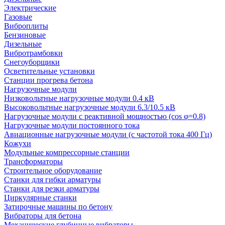
Электрические
Газовые
Виброплиты
Бензиновые
Дизельные
Вибротрамбовки
Снегоуборщики
Осветительные установки
Станции прогрева бетона
Нагрузочные модули
Низковольтные нагрузочные модули 0.4 кВ
Высоковольтные нагрузочные модули 6.3/10.5 кВ
Нагрузочные модули с реактивной мощностью (cos φ=0.8)
Нагрузочные модули постоянного тока
Авиационные нагрузочные модули (с частотой тока 400 Гц)
Кожухи
Модульные компрессорные станции
Трансформаторы
Строительное оборудование
Станки для гибки арматуры
Станки для резки арматуры
Циркулярные станки
Затирочные машины по бетону
Вибраторы для бетона
Механические глубинные вибраторы