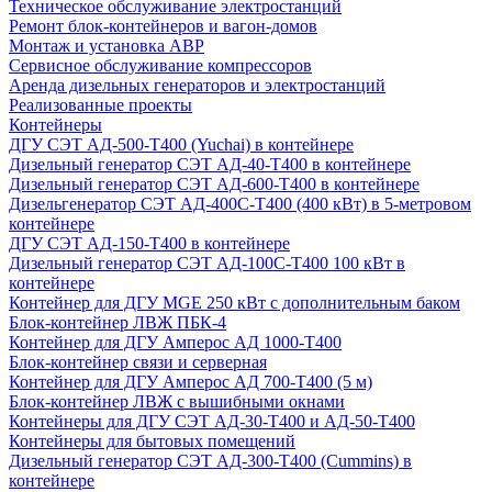
Техническое обслуживание электростанций
Ремонт блок-контейнеров и вагон-домов
Монтаж и установка АВР
Сервисное обслуживание компрессоров
Аренда дизельных генераторов и электростанций
Реализованные проекты
Контейнеры
ДГУ СЭТ АД-500-Т400 (Yuchai) в контейнере
Дизельный генератор СЭТ АД-40-Т400 в контейнере
Дизельный генератор СЭТ АД-600-Т400 в контейнере
Дизельгенератор СЭТ АД-400С-Т400 (400 кВт) в 5-метровом
контейнере
ДГУ СЭТ АД-150-Т400 в контейнере
Дизельный генератор СЭТ АД-100С-Т400 100 кВт в
контейнере
Контейнер для ДГУ MGE 250 кВт с дополнительным баком
Блок-контейнер ЛВЖ ПБК-4
Контейнер для ДГУ Амперос АД 1000-Т400
Блок-контейнер связи и серверная
Контейнер для ДГУ Амперос АД 700-Т400 (5 м)
Блок-контейнер ЛВЖ с вышибными окнами
Контейнеры для ДГУ СЭТ АД-30-Т400 и АД-50-Т400
Контейнеры для бытовых помещений
Дизельный генератор СЭТ АД-300-Т400 (Cummins) в
контейнере