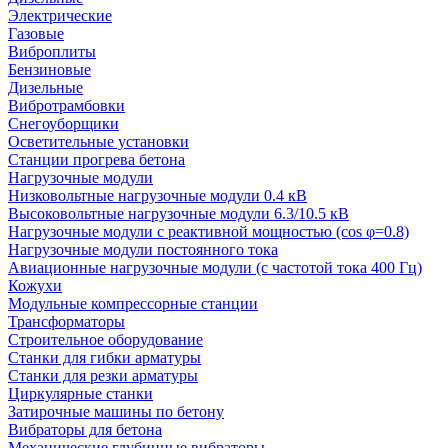
Электрические
Газовые
Виброплиты
Бензиновые
Дизельные
Вибротрамбовки
Снегоуборщики
Осветительные установки
Станции прогрева бетона
Нагрузочные модули
Низковольтные нагрузочные модули 0.4 кВ
Высоковольтные нагрузочные модули 6.3/10.5 кВ
Нагрузочные модули с реактивной мощностью (cos φ=0.8)
Нагрузочные модули постоянного тока
Авиационные нагрузочные модули (с частотой тока 400 Гц)
Кожухи
Модульные компрессорные станции
Трансформаторы
Строительное оборудование
Станки для гибки арматуры
Станки для резки арматуры
Циркулярные станки
Затирочные машины по бетону
Вибраторы для бетона
Механические глубинные вибраторы