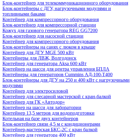
Блок-контейнер для телекоммуникационного оборудования
Блок-контейнеры с ДГУ, нагрузочными модулями и
топливными баками
Контейнер для компрессорного оборудования
Блок-контейнер для компрессорной станции
Кожух для газового генератора REG GG7200
Блок-контейнер для насосной станции
Контейнер для компрессорного оборудования
Блок-контейнеры на санях с люком в крыше
Контейнер для ДГУ MGE 500 кВт
Контейнеры для ЛВЖ, Волгодонск
Контейнер для генератора Aksa 600 кВт
Контейнер на шасси для центра управления БПЛА
Контейнеры для генераторов Cummins АД-100-Т400
Блок-контейнеры для ДГУ на 250 и 400 кВт с нагрузочными
модулями
Контейнер для электросиловой
Контейнер для слесарной мастерской с кран-балкой
Контейнер для ГК «Автодор»
Контейнер на шасси для лаборатории
Контейнер 13,5 метров для водоподготовки
Котельная на базе двух контейнеров
Блок-контейнер связи 4,5 м с кондиционерами
Контейнер-мастерская БКС-2С с кран балкой
Контейнер для генератора 400 кВт