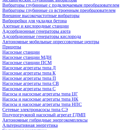
Вибраторы глубинные с подключаемым преобразователем
Вибраторы глубинные со встроенным преобразователем
Внешние высокочастотные вибраторы
Виброрейки для укладки бетона
Азотные и кислородные станции
Адсорбционные генераторы азота
Адсорбционные генераторы кислорода
Автономные мобильные опрессовочные центры
Прицепы
Насосные станции
Насосные станции МДН
Насосные станции ПСМ
Насосные агрегаты типа Д
Насосные агрегаты типа К
Насосные агрегаты типа П
Насосные агрегаты типа СВ
Насосные агрегаты типа С
Насосы и насосные агрегаты типа ЦГ
Насосы и насосные агрегаты типа НК
Насосы и насосные агрегаты типа НПС
Сетевые электронасосы типа СЭ
Полупогружной насосный агрегат ГДМП
Автономные гибридные энергокомплексы
Альтернативная энергетика