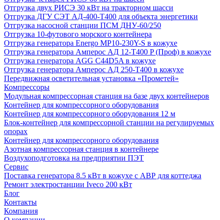
Отгрузка двух РИСЭ 30 кВт на тракторном шасси
Отгрузка ДГУ СЭТ АД-400-Т400 для объекта энергетики
Отгрузка насосной станции ПСМ ДНУ-60/250
Отгрузка 10-футового морского контейнера
Отгрузка генератора Energo MP10-230Y-S в кожухе
Отгрузка генератора Амперос АД 12-Т400 P (Проф) в кожухе
Отгрузка генератора AGG C44D5A в кожухе
Отгрузка генератора Амперос АД 250-Т400 в кожухе
Передвижная осветительная установка «Прометей»
Компрессоры
Модульная компрессорная станция на базе двух контейнеров
Контейнер для компрессорного оборудования
Контейнер для компрессорного оборудования 12 м
Блок-контейнер для компрессорной станции на регулируемых
опорах
Контейнер для компрессорного оборудования
Азотная компрессорная станция в контейнере
Воздухоподготовка на предприятии ПЭТ
Сервис
Поставка генератора 8.5 кВт в кожухе с АВР для коттеджа
Ремонт электростанции Iveco 200 кВт
Блог
Контакты
Компания
О компании