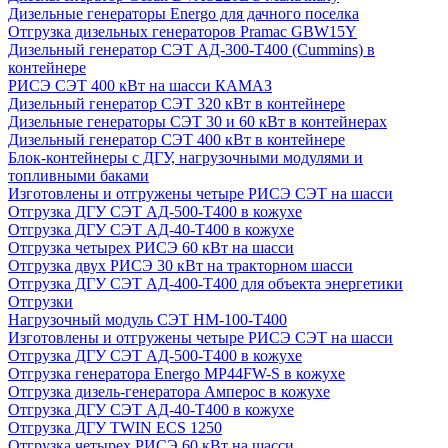
Дизельные генераторы Energo для дачного поселка
Отгрузка дизельных генераторов Pramac GВW15Y
Дизельный генератор СЭТ АД-300-Т400 (Cummins) в
контейнере
РИСЭ СЭТ 400 кВт на шасси КАМАЗ
Дизельный генератор СЭТ 320 кВт в контейнере
Дизельные генераторы СЭТ 30 и 60 кВт в контейнерах
Дизельный генератор СЭТ 400 кВт в контейнере
Блок-контейнеры с ДГУ, нагрузочными модулями и
топливными баками
Изготовлены и отгружены четыре РИСЭ СЭТ на шасси
Отгрузка ДГУ СЭТ АД-500-Т400 в кожухе
Отгрузка ДГУ СЭТ АД-40-Т400 в кожухе
Отгрузка четырех РИСЭ 60 кВт на шасси
Отгрузка двух РИСЭ 30 кВт на тракторном шасси
Отгрузка ДГУ СЭТ АД-400-Т400 для объекта энергетики
Отгрузки
Нагрузочный модуль СЭТ НМ-100-Т400
Изготовлены и отгружены четыре РИСЭ СЭТ на шасси
Отгрузка ДГУ СЭТ АД-500-Т400 в кожухе
Отгрузка генератора Energo MP44FW-S в кожухе
Отгрузка дизель-генератора Амперос в кожухе
Отгрузка ДГУ СЭТ АД-40-Т400 в кожухе
Отгрузка ДГУ TWIN ECS 1250
Отгрузка четырех РИСЭ 60 кВт на шасси