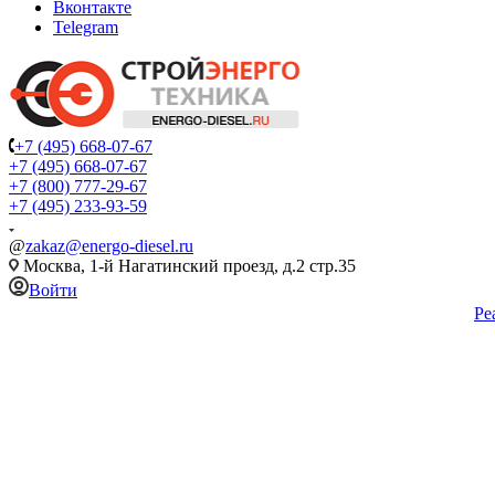
Вконтакте
Telegram
+7 (495) 668-07-67
+7 (495) 668-07-67
+7 (800) 777-29-67
+7 (495) 233-93-59
@
zakaz@energo-diesel.ru
Москва, 1-й Нагатинский проезд, д.2 стр.35
Войти
Ре