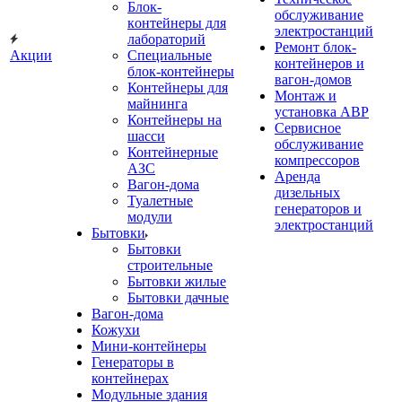
Блок-
обслуживание
контейнеры для
электростанций
лабораторий
Ремонт блок-
Акции
Специальные
контейнеров и
блок-контейнеры
вагон-домов
Контейнеры для
Монтаж и
майнинга
установка АВР
Контейнеры на
Сервисное
шасси
обслуживание
Контейнерные
компрессоров
АЗС
Аренда
Вагон-дома
дизельных
Туалетные
генераторов и
модули
электростанций
Бытовки
Бытовки
строительные
Бытовки жилые
Бытовки дачные
Вагон-дома
Кожухи
Мини-контейнеры
Генераторы в
контейнерах
Модульные здания