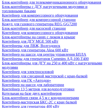
Блок-контейнер для телекоммуникационного оборудования
Блок-контейнеры с ДГУ, нагрузочными модулями и
топливными баками
Контейнер для компрессорного оборудования
Блок-контейнер для компрессорной станции
Кожух для газового генератора REG GG7200
Блок-контейнер для насосной станции
Контейнер для компрессорного оборудования
Блок-контейнеры на санях с люком в крыше
Контейнер для ДГУ MGE 500 кВт
Контейнеры для ЛВЖ, Волгодонск
Контейнер для генератора Aksa 600 кВт
Контейнер на шасси для центра управления БПЛА
Контейнеры для генераторов Cummins АД-100-Т400
Блок-контейнеры для ДГУ на 250 и 400 кВт с нагрузочными
модулями
Контейнер для электросиловой
Контейнер для слесарной мастерской с кран-балкой
Контейнер для ГК «Автодор»
Контейнер на шасси для лаборатории
Контейнер 13,5 метров для водоподготовки
Котельная на базе двух контейнеров
Блок-контейнер связи 4,5 м с кондиционерами
Контейнер-мастерская БКС-2С с кран балкой
Контейнер для генератора 400 кВт