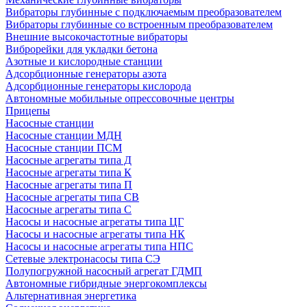
Вибраторы глубинные с подключаемым преобразователем
Вибраторы глубинные со встроенным преобразователем
Внешние высокочастотные вибраторы
Виброрейки для укладки бетона
Азотные и кислородные станции
Адсорбционные генераторы азота
Адсорбционные генераторы кислорода
Автономные мобильные опрессовочные центры
Прицепы
Насосные станции
Насосные станции МДН
Насосные станции ПСМ
Насосные агрегаты типа Д
Насосные агрегаты типа К
Насосные агрегаты типа П
Насосные агрегаты типа СВ
Насосные агрегаты типа С
Насосы и насосные агрегаты типа ЦГ
Насосы и насосные агрегаты типа НК
Насосы и насосные агрегаты типа НПС
Сетевые электронасосы типа СЭ
Полупогружной насосный агрегат ГДМП
Автономные гибридные энергокомплексы
Альтернативная энергетика