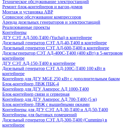
Техническое обслуживание электростанций
Ремонт блок-контейнеров и вагон-домов
Монтаж и установка АВР
Сервисное обслуживание компрессоров
Аренда дизельных генераторов и электростанций
Реализованные проекты
Контейнеры
ДГУ СЭТ АД-500-Т400 (Yuchai) в контейнере
Дизельный генератор СЭТ АД-40-Т400 в контейнере
Дизельный генератор СЭТ АД-600-Т400 в контейнере
Дизельгенератор СЭТ АД-400С-Т400 (400 кВт) в 5-метровом
контейнере
ДГУ СЭТ АД-150-Т400 в контейнере
Дизельный генератор СЭТ АД-100С-Т400 100 кВт в
контейнере
Контейнер для ДГУ MGE 250 кВт с дополнительным баком
Блок-контейнер ЛВЖ ПБК-4
Контейнер для ДГУ Амперос АД 1000-Т400
Блок-контейнер связи и серверная
Контейнер для ДГУ Амперос АД 700-Т400 (5 м)
Блок-контейнер ЛВЖ с вышибными окнами
Контейнеры для ДГУ СЭТ АД-30-Т400 и АД-50-Т400
Контейнеры для бытовых помещений
Дизельный генератор СЭТ АД-300-Т400 (Cummins) в
контейнере