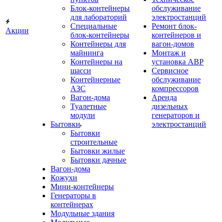
Блок-контейнеры
обслуживание
для лабораторий
электростанций
Специальные
Ремонт блок-
Акции
блок-контейнеры
контейнеров и
Контейнеры для
вагон-домов
майнинга
Монтаж и
Контейнеры на
установка АВР
шасси
Сервисное
Контейнерные
обслуживание
АЗС
компрессоров
Вагон-дома
Аренда
Туалетные
дизельных
модули
генераторов и
Бытовки
электростанций
Бытовки
строительные
Бытовки жилые
Бытовки дачные
Вагон-дома
Кожухи
Мини-контейнеры
Генераторы в
контейнерах
Модульные здания