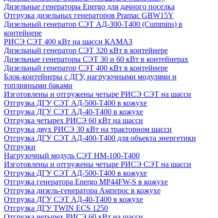
Дизельные генераторы Energo для дачного поселка
Отгрузка дизельных генераторов Pramac GВW15Y
Дизельный генератор СЭТ АД-300-Т400 (Cummins) в
контейнере
РИСЭ СЭТ 400 кВт на шасси КАМАЗ
Дизельный генератор СЭТ 320 кВт в контейнере
Дизельные генераторы СЭТ 30 и 60 кВт в контейнерах
Дизельный генератор СЭТ 400 кВт в контейнере
Блок-контейнеры с ДГУ, нагрузочными модулями и
топливными баками
Изготовлены и отгружены четыре РИСЭ СЭТ на шасси
Отгрузка ДГУ СЭТ АД-500-Т400 в кожухе
Отгрузка ДГУ СЭТ АД-40-Т400 в кожухе
Отгрузка четырех РИСЭ 60 кВт на шасси
Отгрузка двух РИСЭ 30 кВт на тракторном шасси
Отгрузка ДГУ СЭТ АД-400-Т400 для объекта энергетики
Отгрузки
Нагрузочный модуль СЭТ НМ-100-Т400
Изготовлены и отгружены четыре РИСЭ СЭТ на шасси
Отгрузка ДГУ СЭТ АД-500-Т400 в кожухе
Отгрузка генератора Energo MP44FW-S в кожухе
Отгрузка дизель-генератора Амперос в кожухе
Отгрузка ДГУ СЭТ АД-40-Т400 в кожухе
Отгрузка ДГУ TWIN ECS 1250
Отгрузка четырех РИСЭ 60 кВт на шасси