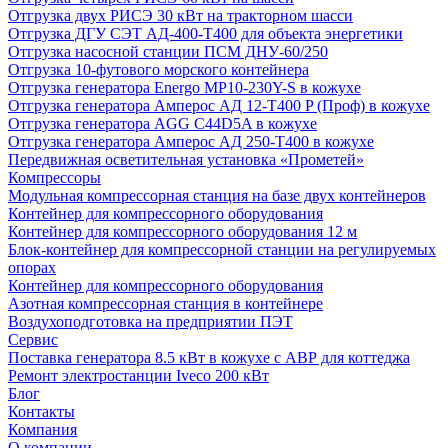
Отгрузка двух РИСЭ 30 кВт на тракторном шасси
Отгрузка ДГУ СЭТ АД-400-Т400 для объекта энергетики
Отгрузка насосной станции ПСМ ДНУ-60/250
Отгрузка 10-футового морского контейнера
Отгрузка генератора Energo MP10-230Y-S в кожухе
Отгрузка генератора Амперос АД 12-Т400 P (Проф) в кожухе
Отгрузка генератора AGG C44D5A в кожухе
Отгрузка генератора Амперос АД 250-Т400 в кожухе
Передвижная осветительная установка «Прометей»
Компрессоры
Модульная компрессорная станция на базе двух контейнеров
Контейнер для компрессорного оборудования
Контейнер для компрессорного оборудования 12 м
Блок-контейнер для компрессорной станции на регулируемых
опорах
Контейнер для компрессорного оборудования
Азотная компрессорная станция в контейнере
Воздухоподготовка на предприятии ПЭТ
Сервис
Поставка генератора 8.5 кВт в кожухе с АВР для коттеджа
Ремонт электростанции Iveco 200 кВт
Блог
Контакты
Компания
О компании