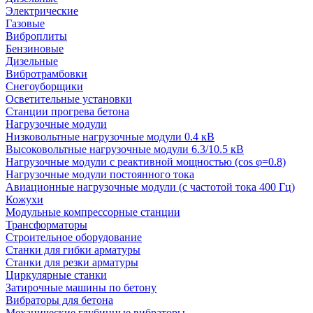
Электрические
Газовые
Виброплиты
Бензиновые
Дизельные
Вибротрамбовки
Снегоуборщики
Осветительные установки
Станции прогрева бетона
Нагрузочные модули
Низковольтные нагрузочные модули 0.4 кВ
Высоковольтные нагрузочные модули 6.3/10.5 кВ
Нагрузочные модули с реактивной мощностью (cos φ=0.8)
Нагрузочные модули постоянного тока
Авиационные нагрузочные модули (с частотой тока 400 Гц)
Кожухи
Модульные компрессорные станции
Трансформаторы
Строительное оборудование
Станки для гибки арматуры
Станки для резки арматуры
Циркулярные станки
Затирочные машины по бетону
Вибраторы для бетона
Механические глубинные вибраторы