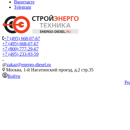
Вконтакте
Telegram
+7 (495) 668-07-67
+7 (495) 668-07-67
+7 (800) 777-29-67
+7 (495) 233-93-59
@
zakaz@energo-diesel.ru
Москва, 1-й Нагатинский проезд, д.2 стр.35
Войти
Ре