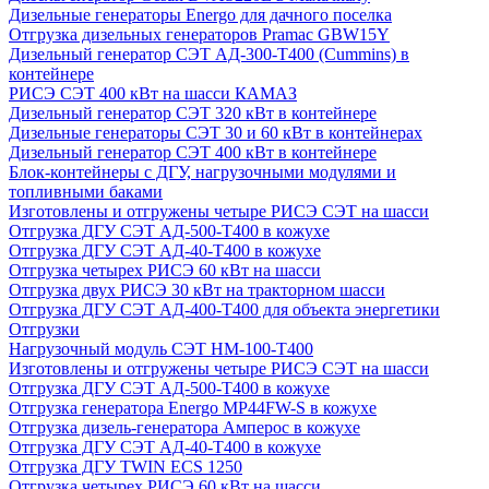
Дизельные генераторы Energo для дачного поселка
Отгрузка дизельных генераторов Pramac GВW15Y
Дизельный генератор СЭТ АД-300-Т400 (Cummins) в
контейнере
РИСЭ СЭТ 400 кВт на шасси КАМАЗ
Дизельный генератор СЭТ 320 кВт в контейнере
Дизельные генераторы СЭТ 30 и 60 кВт в контейнерах
Дизельный генератор СЭТ 400 кВт в контейнере
Блок-контейнеры с ДГУ, нагрузочными модулями и
топливными баками
Изготовлены и отгружены четыре РИСЭ СЭТ на шасси
Отгрузка ДГУ СЭТ АД-500-Т400 в кожухе
Отгрузка ДГУ СЭТ АД-40-Т400 в кожухе
Отгрузка четырех РИСЭ 60 кВт на шасси
Отгрузка двух РИСЭ 30 кВт на тракторном шасси
Отгрузка ДГУ СЭТ АД-400-Т400 для объекта энергетики
Отгрузки
Нагрузочный модуль СЭТ НМ-100-Т400
Изготовлены и отгружены четыре РИСЭ СЭТ на шасси
Отгрузка ДГУ СЭТ АД-500-Т400 в кожухе
Отгрузка генератора Energo MP44FW-S в кожухе
Отгрузка дизель-генератора Амперос в кожухе
Отгрузка ДГУ СЭТ АД-40-Т400 в кожухе
Отгрузка ДГУ TWIN ECS 1250
Отгрузка четырех РИСЭ 60 кВт на шасси