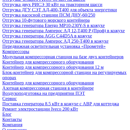
Отгрузка двух РИСЭ 30 кВт на тракторном шасси
Отгрузка ДГУ СЭТ АД-400-Т400 для объекта энергетики
Отгрузка насосной станции ПСМ ДНУ-60/250
Отгрузка 10-футового морского контейнера
Отгрузка генератора Energo MP10-230Y-S в кожухе
Отгрузка генератора Амперос АД 12-Т400 P (Проф) в кожухе
Отгрузка генератора AGG C44D5A в кожухе
Отгрузка генератора Амперос АД 250-Т400 в кожухе
Передвижная осветительная установка «Прометей»
Компрессоры
Модульная компрессорная станция на базе двух контейнеров
Контейнер для компрессорного оборудования
Контейнер для компрессорного оборудования 12 м
Блок-контейнер для компрессорной станции на регулируемых
опорах
Контейнер для компрессорного оборудования
Азотная компрессорная станция в контейнере
Воздухоподготовка на предприятии ПЭТ
Сервис
Поставка генератора 8.5 кВт в кожухе с АВР для коттеджа
Ремонт электростанции Iveco 200 кВт
Блог
Контакты
Компания
О компании