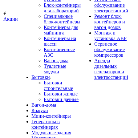
Блок-контейнеры
обслуживание
для лабораторий
электростанций
Специальные
Ремонт блок-
Акции
блок-контейнеры
контейнеров и
Контейнеры для
вагон-домов
майнинга
Монтаж и
Контейнеры на
установка АВР
шасси
Сервисное
Контейнерные
обслуживание
АЗС
компрессоров
Вагон-дома
Аренда
Туалетные
дизельных
модули
генераторов и
Бытовки
электростанций
Бытовки
строительные
Бытовки жилые
Бытовки дачные
Вагон-дома
Кожухи
Мини-контейнеры
Генераторы в
контейнерах
Модульные здания