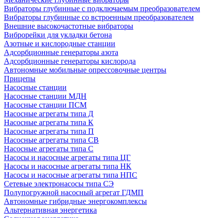
Вибраторы глубинные с подключаемым преобразователем
Вибраторы глубинные со встроенным преобразователем
Внешние высокочастотные вибраторы
Виброрейки для укладки бетона
Азотные и кислородные станции
Адсорбционные генераторы азота
Адсорбционные генераторы кислорода
Автономные мобильные опрессовочные центры
Прицепы
Насосные станции
Насосные станции МДН
Насосные станции ПСМ
Насосные агрегаты типа Д
Насосные агрегаты типа К
Насосные агрегаты типа П
Насосные агрегаты типа СВ
Насосные агрегаты типа С
Насосы и насосные агрегаты типа ЦГ
Насосы и насосные агрегаты типа НК
Насосы и насосные агрегаты типа НПС
Сетевые электронасосы типа СЭ
Полупогружной насосный агрегат ГДМП
Автономные гибридные энергокомплексы
Альтернативная энергетика