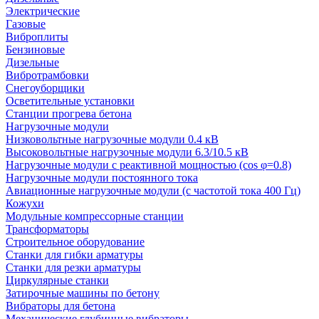
Электрические
Газовые
Виброплиты
Бензиновые
Дизельные
Вибротрамбовки
Снегоуборщики
Осветительные установки
Станции прогрева бетона
Нагрузочные модули
Низковольтные нагрузочные модули 0.4 кВ
Высоковольтные нагрузочные модули 6.3/10.5 кВ
Нагрузочные модули с реактивной мощностью (cos φ=0.8)
Нагрузочные модули постоянного тока
Авиационные нагрузочные модули (с частотой тока 400 Гц)
Кожухи
Модульные компрессорные станции
Трансформаторы
Строительное оборудование
Станки для гибки арматуры
Станки для резки арматуры
Циркулярные станки
Затирочные машины по бетону
Вибраторы для бетона
Механические глубинные вибраторы