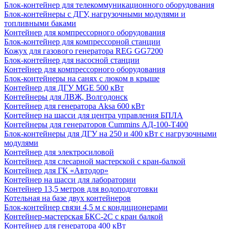
Блок-контейнер для телекоммуникационного оборудования
Блок-контейнеры с ДГУ, нагрузочными модулями и
топливными баками
Контейнер для компрессорного оборудования
Блок-контейнер для компрессорной станции
Кожух для газового генератора REG GG7200
Блок-контейнер для насосной станции
Контейнер для компрессорного оборудования
Блок-контейнеры на санях с люком в крыше
Контейнер для ДГУ MGE 500 кВт
Контейнеры для ЛВЖ, Волгодонск
Контейнер для генератора Aksa 600 кВт
Контейнер на шасси для центра управления БПЛА
Контейнеры для генераторов Cummins АД-100-Т400
Блок-контейнеры для ДГУ на 250 и 400 кВт с нагрузочными
модулями
Контейнер для электросиловой
Контейнер для слесарной мастерской с кран-балкой
Контейнер для ГК «Автодор»
Контейнер на шасси для лаборатории
Контейнер 13,5 метров для водоподготовки
Котельная на базе двух контейнеров
Блок-контейнер связи 4,5 м с кондиционерами
Контейнер-мастерская БКС-2С с кран балкой
Контейнер для генератора 400 кВт