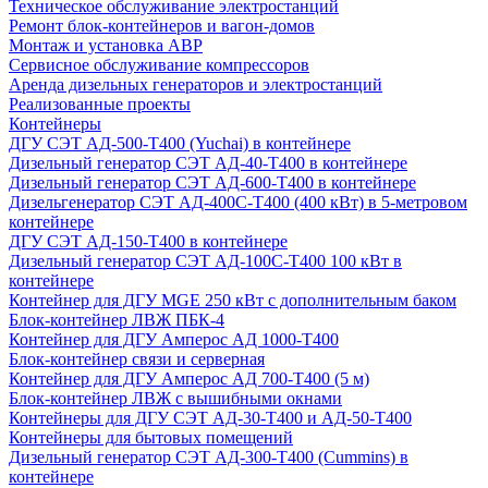
Техническое обслуживание электростанций
Ремонт блок-контейнеров и вагон-домов
Монтаж и установка АВР
Сервисное обслуживание компрессоров
Аренда дизельных генераторов и электростанций
Реализованные проекты
Контейнеры
ДГУ СЭТ АД-500-Т400 (Yuchai) в контейнере
Дизельный генератор СЭТ АД-40-Т400 в контейнере
Дизельный генератор СЭТ АД-600-Т400 в контейнере
Дизельгенератор СЭТ АД-400С-Т400 (400 кВт) в 5-метровом
контейнере
ДГУ СЭТ АД-150-Т400 в контейнере
Дизельный генератор СЭТ АД-100С-Т400 100 кВт в
контейнере
Контейнер для ДГУ MGE 250 кВт с дополнительным баком
Блок-контейнер ЛВЖ ПБК-4
Контейнер для ДГУ Амперос АД 1000-Т400
Блок-контейнер связи и серверная
Контейнер для ДГУ Амперос АД 700-Т400 (5 м)
Блок-контейнер ЛВЖ с вышибными окнами
Контейнеры для ДГУ СЭТ АД-30-Т400 и АД-50-Т400
Контейнеры для бытовых помещений
Дизельный генератор СЭТ АД-300-Т400 (Cummins) в
контейнере