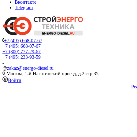
Вконтакте
Telegram
+7 (495) 668-07-67
+7 (495) 668-07-67
+7 (800) 777-29-67
+7 (495) 233-93-59
@
zakaz@energo-diesel.ru
Москва, 1-й Нагатинский проезд, д.2 стр.35
Войти
Ре