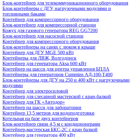
Блок-контейнер для телекоммуникационного оборудования
Блок-контейнеры с ДГУ, нагрузочными модулями и
топливными баками
Контейнер для компрессорного оборудования
Блок-контейнер для компрессорной станции
Кожух для газового генератора REG GG7200
Блок-контейнер для насосной станции
Контейнер для компрессорного оборудования
Блок-контейнеры на санях с люком в крыше
Контейнер для ДГУ MGE 500 кВт
Контейнеры для ЛВЖ, Волгодонск
Контейнер для генератора Aksa 600 кВт
Контейнер на шасси для центра управления БПЛА
Контейнеры для генераторов Cummins АД-100-Т400
Блок-контейнеры для ДГУ на 250 и 400 кВт с нагрузочными
модулями
Контейнер для электросиловой
Контейнер для слесарной мастерской с кран-балкой
Контейнер для ГК «Автодор»
Контейнер на шасси для лаборатории
Контейнер 13,5 метров для водоподготовки
Котельная на базе двух контейнеров
Блок-контейнер связи 4,5 м с кондиционерами
Контейнер-мастерская БКС-2С с кран балкой
Контейнер для генератора 400 кВт