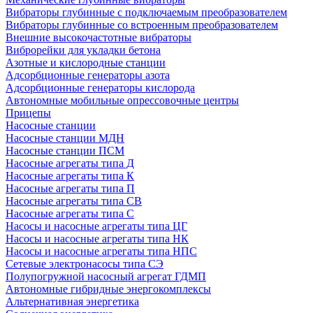
Вибраторы глубинные с подключаемым преобразователем
Вибраторы глубинные со встроенным преобразователем
Внешние высокочастотные вибраторы
Виброрейки для укладки бетона
Азотные и кислородные станции
Адсорбционные генераторы азота
Адсорбционные генераторы кислорода
Автономные мобильные опрессовочные центры
Прицепы
Насосные станции
Насосные станции МДН
Насосные станции ПСМ
Насосные агрегаты типа Д
Насосные агрегаты типа К
Насосные агрегаты типа П
Насосные агрегаты типа СВ
Насосные агрегаты типа С
Насосы и насосные агрегаты типа ЦГ
Насосы и насосные агрегаты типа НК
Насосы и насосные агрегаты типа НПС
Сетевые электронасосы типа СЭ
Полупогружной насосный агрегат ГДМП
Автономные гибридные энергокомплексы
Альтернативная энергетика