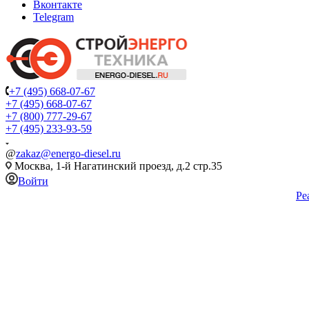
Вконтакте
Telegram
+7 (495) 668-07-67
+7 (495) 668-07-67
+7 (800) 777-29-67
+7 (495) 233-93-59
@
zakaz@energo-diesel.ru
Москва, 1-й Нагатинский проезд, д.2 стр.35
Войти
Ре