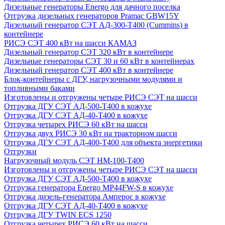
Дизельные генераторы Energo для дачного поселка
Отгрузка дизельных генераторов Pramac GВW15Y
Дизельный генератор СЭТ АД-300-Т400 (Cummins) в
контейнере
РИСЭ СЭТ 400 кВт на шасси КАМАЗ
Дизельный генератор СЭТ 320 кВт в контейнере
Дизельные генераторы СЭТ 30 и 60 кВт в контейнерах
Дизельный генератор СЭТ 400 кВт в контейнере
Блок-контейнеры с ДГУ, нагрузочными модулями и
топливными баками
Изготовлены и отгружены четыре РИСЭ СЭТ на шасси
Отгрузка ДГУ СЭТ АД-500-Т400 в кожухе
Отгрузка ДГУ СЭТ АД-40-Т400 в кожухе
Отгрузка четырех РИСЭ 60 кВт на шасси
Отгрузка двух РИСЭ 30 кВт на тракторном шасси
Отгрузка ДГУ СЭТ АД-400-Т400 для объекта энергетики
Отгрузки
Нагрузочный модуль СЭТ НМ-100-Т400
Изготовлены и отгружены четыре РИСЭ СЭТ на шасси
Отгрузка ДГУ СЭТ АД-500-Т400 в кожухе
Отгрузка генератора Energo MP44FW-S в кожухе
Отгрузка дизель-генератора Амперос в кожухе
Отгрузка ДГУ СЭТ АД-40-Т400 в кожухе
Отгрузка ДГУ TWIN ECS 1250
Отгрузка четырех РИСЭ 60 кВт на шасси