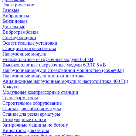
Электрические
Газовые
Виброплиты
Бензиновые
Дизельные
Вибротрамбовки
Снегоуборщики
Осветительные установки
Станции прогрева бетона
Нагрузочные модули
Низковольтные нагрузочные модули 0.4 кВ
Высоковольтные нагрузочные модули 6.3/10.5 кВ
Нагрузочные модули с реактивной мощностью (cos φ=0.8)
Нагрузочные модули постоянного тока
Авиационные нагрузочные модули (с частотой тока 400 Гц)
Кожухи
Модульные компрессорные станции
Трансформаторы
Строительное оборудование
Станки для гибки арматуры
Станки для резки арматуры
Циркулярные станки
Затирочные машины по бетону
Вибраторы для бетона
Механические глубинные вибраторы