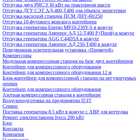
Отгрузка двух РИСЭ 30 кВт на тракторном шасси
Отгрузка ДГУ СЭТ АД-400-Т400 для объекта энергетики
Отгрузка насосной станции ПСМ ДНУ-60/250
Отгрузка 10-футового морского контейнера
Отгрузка генератора Energo MP10-230Y-S в кожухе
Отгрузка генератора Амперос АД 12-Т400 P (Проф) в кожухе
Отгрузка генератора AGG C44D5A в кожухе
Отгрузка генератора Амперос АД 250-Т400 в кожухе
Передвижная осветительная установка «Прометей»
Компрессоры
Модульная компрессорная станция на базе двух контейнеров
Контейнер для компрессорного оборудования
Контейнер для компрессорного оборудования 12 м
Блок-контейнер для компрессорной станции на регулируемых
опорах
Контейнер для компрессорного оборудования
Азотная компрессорная станция в контейнере
Воздухоподготовка на предприятии ПЭТ
Сервис
Поставка генератора 8.5 кВт в кожухе с АВР для коттеджа
Ремонт электростанции Iveco 200 кВт
Блог
Контакты
Компания
О компании