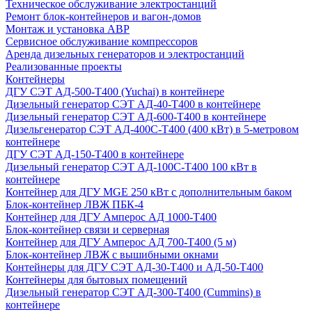
Техническое обслуживание электростанций
Ремонт блок-контейнеров и вагон-домов
Монтаж и установка АВР
Сервисное обслуживание компрессоров
Аренда дизельных генераторов и электростанций
Реализованные проекты
Контейнеры
ДГУ СЭТ АД-500-Т400 (Yuchai) в контейнере
Дизельный генератор СЭТ АД-40-Т400 в контейнере
Дизельный генератор СЭТ АД-600-Т400 в контейнере
Дизельгенератор СЭТ АД-400С-Т400 (400 кВт) в 5-метровом
контейнере
ДГУ СЭТ АД-150-Т400 в контейнере
Дизельный генератор СЭТ АД-100С-Т400 100 кВт в
контейнере
Контейнер для ДГУ MGE 250 кВт с дополнительным баком
Блок-контейнер ЛВЖ ПБК-4
Контейнер для ДГУ Амперос АД 1000-Т400
Блок-контейнер связи и серверная
Контейнер для ДГУ Амперос АД 700-Т400 (5 м)
Блок-контейнер ЛВЖ с вышибными окнами
Контейнеры для ДГУ СЭТ АД-30-Т400 и АД-50-Т400
Контейнеры для бытовых помещений
Дизельный генератор СЭТ АД-300-Т400 (Cummins) в
контейнере