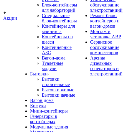
Блок-контейнеры
обслуживание
для лабораторий
электростанций
Специальные
Ремонт блок-
Акции
блок-контейнеры
контейнеров и
Контейнеры для
вагон-домов
майнинга
Монтаж и
Контейнеры на
установка АВР
шасси
Сервисное
Контейнерные
обслуживание
АЗС
компрессоров
Вагон-дома
Аренда
Туалетные
дизельных
модули
генераторов и
Бытовки
электростанций
Бытовки
строительные
Бытовки жилые
Бытовки дачные
Вагон-дома
Кожухи
Мини-контейнеры
Генераторы в
контейнерах
Модульные здания