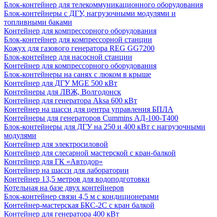
Блок-контейнер для телекоммуникационного оборудования
Блок-контейнеры с ДГУ, нагрузочными модулями и
топливными баками
Контейнер для компрессорного оборудования
Блок-контейнер для компрессорной станции
Кожух для газового генератора REG GG7200
Блок-контейнер для насосной станции
Контейнер для компрессорного оборудования
Блок-контейнеры на санях с люком в крыше
Контейнер для ДГУ MGE 500 кВт
Контейнеры для ЛВЖ, Волгодонск
Контейнер для генератора Aksa 600 кВт
Контейнер на шасси для центра управления БПЛА
Контейнеры для генераторов Cummins АД-100-Т400
Блок-контейнеры для ДГУ на 250 и 400 кВт с нагрузочными
модулями
Контейнер для электросиловой
Контейнер для слесарной мастерской с кран-балкой
Контейнер для ГК «Автодор»
Контейнер на шасси для лаборатории
Контейнер 13,5 метров для водоподготовки
Котельная на базе двух контейнеров
Блок-контейнер связи 4,5 м с кондиционерами
Контейнер-мастерская БКС-2С с кран балкой
Контейнер для генератора 400 кВт