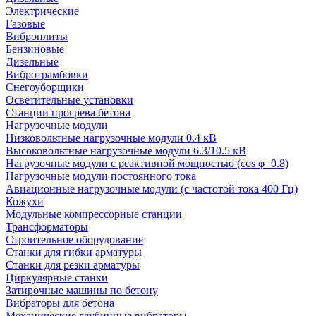
Электрические
Газовые
Виброплиты
Бензиновые
Дизельные
Вибротрамбовки
Снегоуборщики
Осветительные установки
Станции прогрева бетона
Нагрузочные модули
Низковольтные нагрузочные модули 0.4 кВ
Высоковольтные нагрузочные модули 6.3/10.5 кВ
Нагрузочные модули с реактивной мощностью (cos φ=0.8)
Нагрузочные модули постоянного тока
Авиационные нагрузочные модули (с частотой тока 400 Гц)
Кожухи
Модульные компрессорные станции
Трансформаторы
Строительное оборудование
Станки для гибки арматуры
Станки для резки арматуры
Циркулярные станки
Затирочные машины по бетону
Вибраторы для бетона
Механические глубинные вибраторы