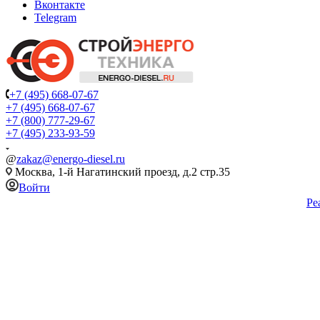
Вконтакте
Telegram
+7 (495) 668-07-67
+7 (495) 668-07-67
+7 (800) 777-29-67
+7 (495) 233-93-59
@
zakaz@energo-diesel.ru
Москва, 1-й Нагатинский проезд, д.2 стр.35
Войти
Ре