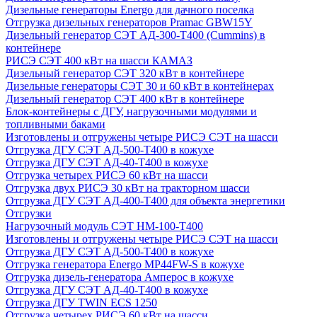
Дизельные генераторы Energo для дачного поселка
Отгрузка дизельных генераторов Pramac GВW15Y
Дизельный генератор СЭТ АД-300-Т400 (Cummins) в
контейнере
РИСЭ СЭТ 400 кВт на шасси КАМАЗ
Дизельный генератор СЭТ 320 кВт в контейнере
Дизельные генераторы СЭТ 30 и 60 кВт в контейнерах
Дизельный генератор СЭТ 400 кВт в контейнере
Блок-контейнеры с ДГУ, нагрузочными модулями и
топливными баками
Изготовлены и отгружены четыре РИСЭ СЭТ на шасси
Отгрузка ДГУ СЭТ АД-500-Т400 в кожухе
Отгрузка ДГУ СЭТ АД-40-Т400 в кожухе
Отгрузка четырех РИСЭ 60 кВт на шасси
Отгрузка двух РИСЭ 30 кВт на тракторном шасси
Отгрузка ДГУ СЭТ АД-400-Т400 для объекта энергетики
Отгрузки
Нагрузочный модуль СЭТ НМ-100-Т400
Изготовлены и отгружены четыре РИСЭ СЭТ на шасси
Отгрузка ДГУ СЭТ АД-500-Т400 в кожухе
Отгрузка генератора Energo MP44FW-S в кожухе
Отгрузка дизель-генератора Амперос в кожухе
Отгрузка ДГУ СЭТ АД-40-Т400 в кожухе
Отгрузка ДГУ TWIN ECS 1250
Отгрузка четырех РИСЭ 60 кВт на шасси