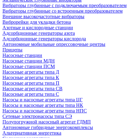
Вибраторы глубинные с подключаемым преобразователем
Вибраторы глубинные со встроенным преобразователем
Внешние высокочастотные вибраторы
Виброрейки для укладки бетона
Азотные и кислородные станции
Адсорбционные генераторы азота
Адсорбционные генераторы кислорода
Автономные мобильные опрессовочные центры
Прицепы
Насосные станции
Насосные станции МДН
Насосные станции ПСМ
Насосные агрегаты типа Д
Насосные агрегаты типа К
Насосные агрегаты типа П
Насосные агрегаты типа СВ
Насосные агрегаты типа С
Насосы и насосные агрегаты типа ЦГ
Насосы и насосные агрегаты типа НК
Насосы и насосные агрегаты типа НПС
Сетевые электронасосы типа СЭ
Полупогружной насосный агрегат ГДМП
Автономные гибридные энергокомплексы
Альтернативная энергетика