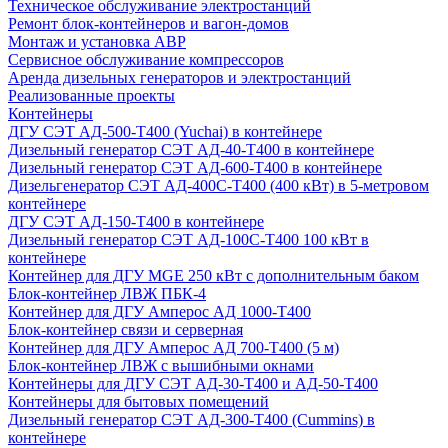
Техническое обслуживание электростанций
Ремонт блок-контейнеров и вагон-домов
Монтаж и установка АВР
Сервисное обслуживание компрессоров
Аренда дизельных генераторов и электростанций
Реализованные проекты
Контейнеры
ДГУ СЭТ АД-500-Т400 (Yuchai) в контейнере
Дизельный генератор СЭТ АД-40-Т400 в контейнере
Дизельный генератор СЭТ АД-600-Т400 в контейнере
Дизельгенератор СЭТ АД-400С-Т400 (400 кВт) в 5-метровом
контейнере
ДГУ СЭТ АД-150-Т400 в контейнере
Дизельный генератор СЭТ АД-100С-Т400 100 кВт в
контейнере
Контейнер для ДГУ MGE 250 кВт с дополнительным баком
Блок-контейнер ЛВЖ ПБК-4
Контейнер для ДГУ Амперос АД 1000-Т400
Блок-контейнер связи и серверная
Контейнер для ДГУ Амперос АД 700-Т400 (5 м)
Блок-контейнер ЛВЖ с вышибными окнами
Контейнеры для ДГУ СЭТ АД-30-Т400 и АД-50-Т400
Контейнеры для бытовых помещений
Дизельный генератор СЭТ АД-300-Т400 (Cummins) в
контейнере