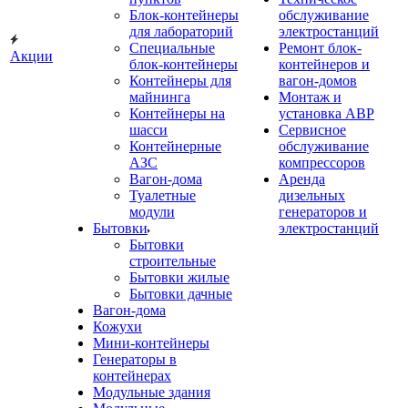
Блок-контейнеры
обслуживание
для лабораторий
электростанций
Специальные
Ремонт блок-
Акции
блок-контейнеры
контейнеров и
Контейнеры для
вагон-домов
майнинга
Монтаж и
Контейнеры на
установка АВР
шасси
Сервисное
Контейнерные
обслуживание
АЗС
компрессоров
Вагон-дома
Аренда
Туалетные
дизельных
модули
генераторов и
Бытовки
электростанций
Бытовки
строительные
Бытовки жилые
Бытовки дачные
Вагон-дома
Кожухи
Мини-контейнеры
Генераторы в
контейнерах
Модульные здания