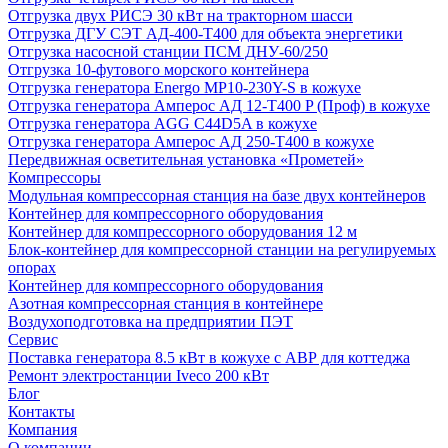
Отгрузка двух РИСЭ 30 кВт на тракторном шасси
Отгрузка ДГУ СЭТ АД-400-Т400 для объекта энергетики
Отгрузка насосной станции ПСМ ДНУ-60/250
Отгрузка 10-футового морского контейнера
Отгрузка генератора Energo MP10-230Y-S в кожухе
Отгрузка генератора Амперос АД 12-Т400 P (Проф) в кожухе
Отгрузка генератора AGG C44D5A в кожухе
Отгрузка генератора Амперос АД 250-Т400 в кожухе
Передвижная осветительная установка «Прометей»
Компрессоры
Модульная компрессорная станция на базе двух контейнеров
Контейнер для компрессорного оборудования
Контейнер для компрессорного оборудования 12 м
Блок-контейнер для компрессорной станции на регулируемых
опорах
Контейнер для компрессорного оборудования
Азотная компрессорная станция в контейнере
Воздухоподготовка на предприятии ПЭТ
Сервис
Поставка генератора 8.5 кВт в кожухе с АВР для коттеджа
Ремонт электростанции Iveco 200 кВт
Блог
Контакты
Компания
О компании