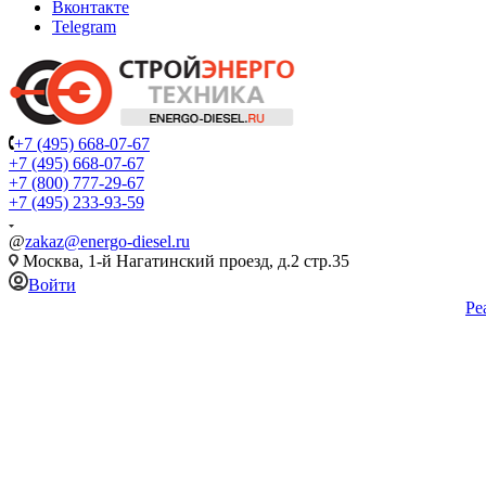
Вконтакте
Telegram
+7 (495) 668-07-67
+7 (495) 668-07-67
+7 (800) 777-29-67
+7 (495) 233-93-59
@
zakaz@energo-diesel.ru
Москва, 1-й Нагатинский проезд, д.2 стр.35
Войти
Ре