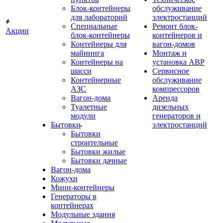
Блок-контейнеры
обслуживание
для лабораторий
электростанций
Специальные
Ремонт блок-
Акции
блок-контейнеры
контейнеров и
Контейнеры для
вагон-домов
майнинга
Монтаж и
Контейнеры на
установка АВР
шасси
Сервисное
Контейнерные
обслуживание
АЗС
компрессоров
Вагон-дома
Аренда
Туалетные
дизельных
модули
генераторов и
Бытовки
электростанций
Бытовки
строительные
Бытовки жилые
Бытовки дачные
Вагон-дома
Кожухи
Мини-контейнеры
Генераторы в
контейнерах
Модульные здания