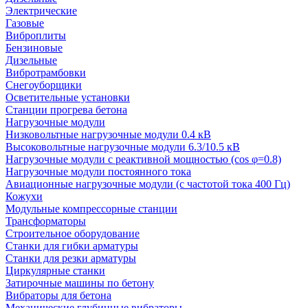
Электрические
Газовые
Виброплиты
Бензиновые
Дизельные
Вибротрамбовки
Снегоуборщики
Осветительные установки
Станции прогрева бетона
Нагрузочные модули
Низковольтные нагрузочные модули 0.4 кВ
Высоковольтные нагрузочные модули 6.3/10.5 кВ
Нагрузочные модули с реактивной мощностью (cos φ=0.8)
Нагрузочные модули постоянного тока
Авиационные нагрузочные модули (с частотой тока 400 Гц)
Кожухи
Модульные компрессорные станции
Трансформаторы
Строительное оборудование
Станки для гибки арматуры
Станки для резки арматуры
Циркулярные станки
Затирочные машины по бетону
Вибраторы для бетона
Механические глубинные вибраторы