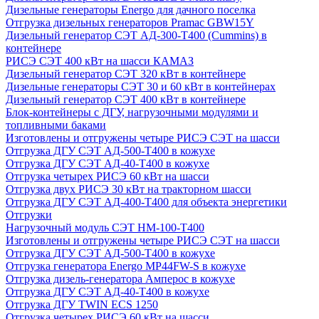
Дизельные генераторы Energo для дачного поселка
Отгрузка дизельных генераторов Pramac GВW15Y
Дизельный генератор СЭТ АД-300-Т400 (Cummins) в
контейнере
РИСЭ СЭТ 400 кВт на шасси КАМАЗ
Дизельный генератор СЭТ 320 кВт в контейнере
Дизельные генераторы СЭТ 30 и 60 кВт в контейнерах
Дизельный генератор СЭТ 400 кВт в контейнере
Блок-контейнеры с ДГУ, нагрузочными модулями и
топливными баками
Изготовлены и отгружены четыре РИСЭ СЭТ на шасси
Отгрузка ДГУ СЭТ АД-500-Т400 в кожухе
Отгрузка ДГУ СЭТ АД-40-Т400 в кожухе
Отгрузка четырех РИСЭ 60 кВт на шасси
Отгрузка двух РИСЭ 30 кВт на тракторном шасси
Отгрузка ДГУ СЭТ АД-400-Т400 для объекта энергетики
Отгрузки
Нагрузочный модуль СЭТ НМ-100-Т400
Изготовлены и отгружены четыре РИСЭ СЭТ на шасси
Отгрузка ДГУ СЭТ АД-500-Т400 в кожухе
Отгрузка генератора Energo MP44FW-S в кожухе
Отгрузка дизель-генератора Амперос в кожухе
Отгрузка ДГУ СЭТ АД-40-Т400 в кожухе
Отгрузка ДГУ TWIN ECS 1250
Отгрузка четырех РИСЭ 60 кВт на шасси