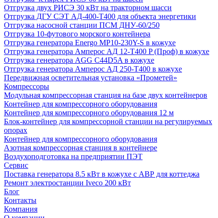
Отгрузка двух РИСЭ 30 кВт на тракторном шасси
Отгрузка ДГУ СЭТ АД-400-Т400 для объекта энергетики
Отгрузка насосной станции ПСМ ДНУ-60/250
Отгрузка 10-футового морского контейнера
Отгрузка генератора Energo MP10-230Y-S в кожухе
Отгрузка генератора Амперос АД 12-Т400 P (Проф) в кожухе
Отгрузка генератора AGG C44D5A в кожухе
Отгрузка генератора Амперос АД 250-Т400 в кожухе
Передвижная осветительная установка «Прометей»
Компрессоры
Модульная компрессорная станция на базе двух контейнеров
Контейнер для компрессорного оборудования
Контейнер для компрессорного оборудования 12 м
Блок-контейнер для компрессорной станции на регулируемых
опорах
Контейнер для компрессорного оборудования
Азотная компрессорная станция в контейнере
Воздухоподготовка на предприятии ПЭТ
Сервис
Поставка генератора 8.5 кВт в кожухе с АВР для коттеджа
Ремонт электростанции Iveco 200 кВт
Блог
Контакты
Компания
О компании