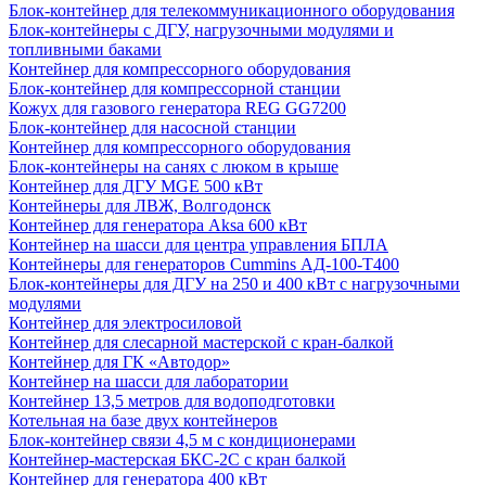
Блок-контейнер для телекоммуникационного оборудования
Блок-контейнеры с ДГУ, нагрузочными модулями и
топливными баками
Контейнер для компрессорного оборудования
Блок-контейнер для компрессорной станции
Кожух для газового генератора REG GG7200
Блок-контейнер для насосной станции
Контейнер для компрессорного оборудования
Блок-контейнеры на санях с люком в крыше
Контейнер для ДГУ MGE 500 кВт
Контейнеры для ЛВЖ, Волгодонск
Контейнер для генератора Aksa 600 кВт
Контейнер на шасси для центра управления БПЛА
Контейнеры для генераторов Cummins АД-100-Т400
Блок-контейнеры для ДГУ на 250 и 400 кВт с нагрузочными
модулями
Контейнер для электросиловой
Контейнер для слесарной мастерской с кран-балкой
Контейнер для ГК «Автодор»
Контейнер на шасси для лаборатории
Контейнер 13,5 метров для водоподготовки
Котельная на базе двух контейнеров
Блок-контейнер связи 4,5 м с кондиционерами
Контейнер-мастерская БКС-2С с кран балкой
Контейнер для генератора 400 кВт