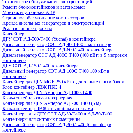
Техническое обслуживание электростанций
Ремонт блок-контейнеров и вагон-домов
Монтаж и установка АВР
Сервисное обслуживание компрессоров
Аренда дизельных генераторов и электростанций
Реализованные проекты
Контейнеры
ДГУ СЭТ АД-500-Т400 (Yuchai) в контейнере
Дизельный генератор СЭТ АД-40-Т400 в контейнере
Дизельный генератор СЭТ АД-600-Т400 в контейнере
Дизельгенератор СЭТ АД-400С-Т400 (400 кВт) в 5-метровом
контейнере
ДГУ СЭТ АД-150-Т400 в контейнере
Дизельный генератор СЭТ АД-100С-Т400 100 кВт в
контейнере
Контейнер для ДГУ MGE 250 кВт с дополнительным баком
Блок-контейнер ЛВЖ ПБК-4
Контейнер для ДГУ Амперос АД 1000-Т400
Блок-контейнер связи и серверная
Контейнер для ДГУ Амперос АД 700-Т400 (5 м)
Блок-контейнер ЛВЖ с вышибными окнами
Контейнеры для ДГУ СЭТ АД-30-Т400 и АД-50-Т400
Контейнеры для бытовых помещений
Дизельный генератор СЭТ АД-300-Т400 (Cummins) в
контейнере