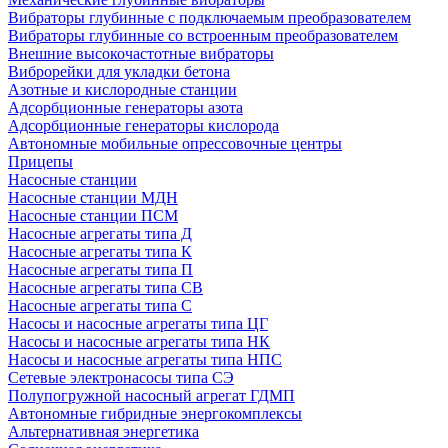
Вибраторы глубинные с подключаемым преобразователем
Вибраторы глубинные со встроенным преобразователем
Внешние высокочастотные вибраторы
Виброрейки для укладки бетона
Азотные и кислородные станции
Адсорбционные генераторы азота
Адсорбционные генераторы кислорода
Автономные мобильные опрессовочные центры
Прицепы
Насосные станции
Насосные станции МДН
Насосные станции ПСМ
Насосные агрегаты типа Д
Насосные агрегаты типа К
Насосные агрегаты типа П
Насосные агрегаты типа СВ
Насосные агрегаты типа С
Насосы и насосные агрегаты типа ЦГ
Насосы и насосные агрегаты типа НК
Насосы и насосные агрегаты типа НПС
Сетевые электронасосы типа СЭ
Полупогружной насосный агрегат ГДМП
Автономные гибридные энергокомплексы
Альтернативная энергетика