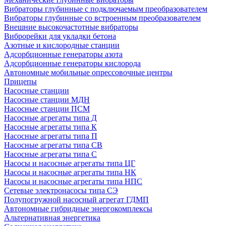
Вибраторы глубинные с подключаемым преобразователем
Вибраторы глубинные со встроенным преобразователем
Внешние высокочастотные вибраторы
Виброрейки для укладки бетона
Азотные и кислородные станции
Адсорбционные генераторы азота
Адсорбционные генераторы кислорода
Автономные мобильные опрессовочные центры
Прицепы
Насосные станции
Насосные станции МДН
Насосные станции ПСМ
Насосные агрегаты типа Д
Насосные агрегаты типа К
Насосные агрегаты типа П
Насосные агрегаты типа СВ
Насосные агрегаты типа С
Насосы и насосные агрегаты типа ЦГ
Насосы и насосные агрегаты типа НК
Насосы и насосные агрегаты типа НПС
Сетевые электронасосы типа СЭ
Полупогружной насосный агрегат ГДМП
Автономные гибридные энергокомплексы
Альтернативная энергетика