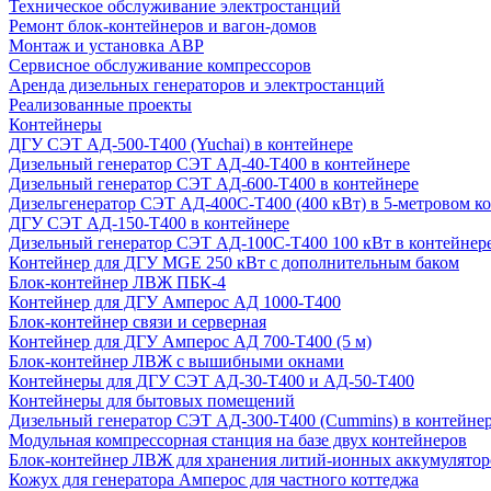
Техническое обслуживание электростанций
Ремонт блок-контейнеров и вагон-домов
Монтаж и установка АВР
Сервисное обслуживание компрессоров
Аренда дизельных генераторов и электростанций
Реализованные проекты
Контейнеры
ДГУ СЭТ АД-500-Т400 (Yuchai) в контейнере
Дизельный генератор СЭТ АД-40-Т400 в контейнере
Дизельный генератор СЭТ АД-600-Т400 в контейнере
Дизельгенератор СЭТ АД-400С-Т400 (400 кВт) в 5-метровом к
ДГУ СЭТ АД-150-Т400 в контейнере
Дизельный генератор СЭТ АД-100С-Т400 100 кВт в контейнер
Контейнер для ДГУ MGE 250 кВт с дополнительным баком
Блок-контейнер ЛВЖ ПБК-4
Контейнер для ДГУ Амперос АД 1000-Т400
Блок-контейнер связи и серверная
Контейнер для ДГУ Амперос АД 700-Т400 (5 м)
Блок-контейнер ЛВЖ с вышибными окнами
Контейнеры для ДГУ СЭТ АД-30-Т400 и АД-50-Т400
Контейнеры для бытовых помещений
Дизельный генератор СЭТ АД-300-Т400 (Cummins) в контейне
Модульная компрессорная станция на базе двух контейнеров
Блок-контейнер ЛВЖ для хранения литий-ионных аккумулятор
Кожух для генератора Амперос для частного коттеджа