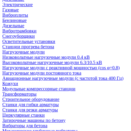
Электрические
Газовые
Виброплиты
Бензиновые
Дизельные
Вибротрамбовки
Снегоуборщики
Осветительные установки
Станции прогрева бетона
Нагрузочные модули
Низковольтные нагрузочные модули 0.4 кВ
Высоковольтные нагрузочные модули 6.3/10.5 кВ
Нагрузочные модули с реактивной мощностью (cos φ=0.8)
Нагрузочные модули постоянного тока
Авиационные нагрузочные модули (с частотой тока 400 Гц)
Кожухи
Модульные компрессорные станции
Трансформаторы
Строительное оборудование
Станки для гибки арматуры
Станки для резки арматуры
Циркулярные станки
Затирочные машины по бетону
Вибраторы для бетона
Механические глубинные вибраторы