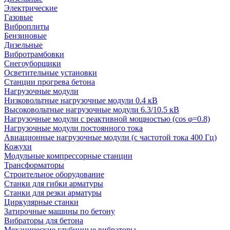
Электрические
Газовые
Виброплиты
Бензиновые
Дизельные
Вибротрамбовки
Снегоуборщики
Осветительные установки
Станции прогрева бетона
Нагрузочные модули
Низковольтные нагрузочные модули 0.4 кВ
Высоковольтные нагрузочные модули 6.3/10.5 кВ
Нагрузочные модули с реактивной мощностью (cos φ=0.8)
Нагрузочные модули постоянного тока
Авиационные нагрузочные модули (с частотой тока 400 Гц)
Кожухи
Модульные компрессорные станции
Трансформаторы
Строительное оборудование
Станки для гибки арматуры
Станки для резки арматуры
Циркулярные станки
Затирочные машины по бетону
Вибраторы для бетона
Механические глубинные вибраторы