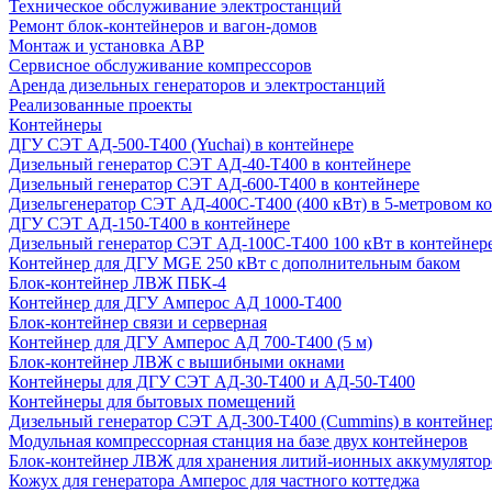
Техническое обслуживание электростанций
Ремонт блок-контейнеров и вагон-домов
Монтаж и установка АВР
Сервисное обслуживание компрессоров
Аренда дизельных генераторов и электростанций
Реализованные проекты
Контейнеры
ДГУ СЭТ АД-500-Т400 (Yuchai) в контейнере
Дизельный генератор СЭТ АД-40-Т400 в контейнере
Дизельный генератор СЭТ АД-600-Т400 в контейнере
Дизельгенератор СЭТ АД-400С-Т400 (400 кВт) в 5-метровом к
ДГУ СЭТ АД-150-Т400 в контейнере
Дизельный генератор СЭТ АД-100С-Т400 100 кВт в контейнер
Контейнер для ДГУ MGE 250 кВт с дополнительным баком
Блок-контейнер ЛВЖ ПБК-4
Контейнер для ДГУ Амперос АД 1000-Т400
Блок-контейнер связи и серверная
Контейнер для ДГУ Амперос АД 700-Т400 (5 м)
Блок-контейнер ЛВЖ с вышибными окнами
Контейнеры для ДГУ СЭТ АД-30-Т400 и АД-50-Т400
Контейнеры для бытовых помещений
Дизельный генератор СЭТ АД-300-Т400 (Cummins) в контейне
Модульная компрессорная станция на базе двух контейнеров
Блок-контейнер ЛВЖ для хранения литий-ионных аккумулятор
Кожух для генератора Амперос для частного коттеджа