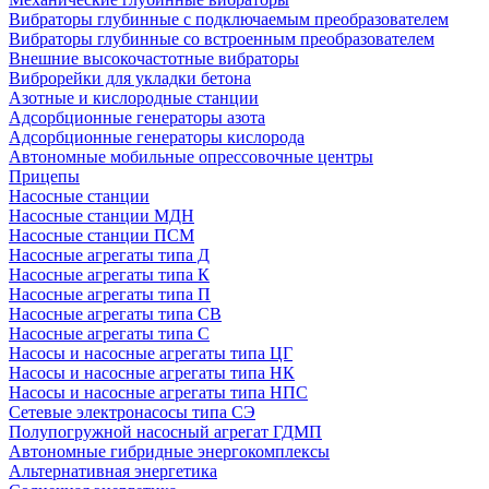
Вибраторы глубинные с подключаемым преобразователем
Вибраторы глубинные со встроенным преобразователем
Внешние высокочастотные вибраторы
Виброрейки для укладки бетона
Азотные и кислородные станции
Адсорбционные генераторы азота
Адсорбционные генераторы кислорода
Автономные мобильные опрессовочные центры
Прицепы
Насосные станции
Насосные станции МДН
Насосные станции ПСМ
Насосные агрегаты типа Д
Насосные агрегаты типа К
Насосные агрегаты типа П
Насосные агрегаты типа СВ
Насосные агрегаты типа С
Насосы и насосные агрегаты типа ЦГ
Насосы и насосные агрегаты типа НК
Насосы и насосные агрегаты типа НПС
Сетевые электронасосы типа СЭ
Полупогружной насосный агрегат ГДМП
Автономные гибридные энергокомплексы
Альтернативная энергетика