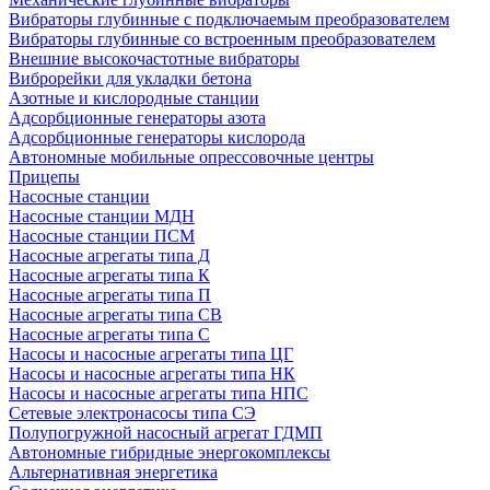
Вибраторы глубинные с подключаемым преобразователем
Вибраторы глубинные со встроенным преобразователем
Внешние высокочастотные вибраторы
Виброрейки для укладки бетона
Азотные и кислородные станции
Адсорбционные генераторы азота
Адсорбционные генераторы кислорода
Автономные мобильные опрессовочные центры
Прицепы
Насосные станции
Насосные станции МДН
Насосные станции ПСМ
Насосные агрегаты типа Д
Насосные агрегаты типа К
Насосные агрегаты типа П
Насосные агрегаты типа СВ
Насосные агрегаты типа С
Насосы и насосные агрегаты типа ЦГ
Насосы и насосные агрегаты типа НК
Насосы и насосные агрегаты типа НПС
Сетевые электронасосы типа СЭ
Полупогружной насосный агрегат ГДМП
Автономные гибридные энергокомплексы
Альтернативная энергетика