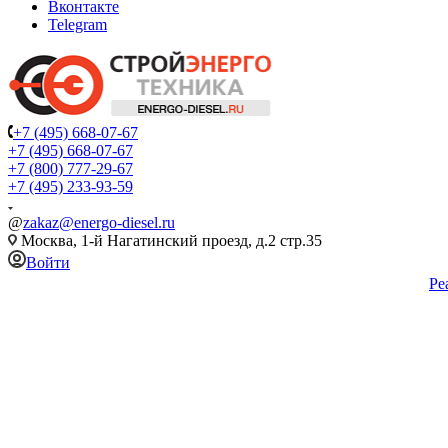
Вконтакте
Telegram
+7 (495) 668-07-67
+7 (495) 668-07-67
+7 (800) 777-29-67
+7 (495) 233-93-59
@
zakaz@energo-diesel.ru
Москва, 1-й Нагатинский проезд, д.2 стр.35
Войти
Ре