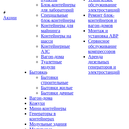
Блок-контейнеры
обслуживание
для лабораторий
электростанций
Специальные
Ремонт блок-
Акции
блок-контейнеры
контейнеров и
Контейнеры для
вагон-домов
майнинга
Монтаж и
Контейнеры на
установка АВР
шасси
Сервисное
Контейнерные
обслуживание
АЗС
компрессоров
Вагон-дома
Аренда
Туалетные
дизельных
модули
генераторов и
Бытовки
электростанций
Бытовки
строительные
Бытовки жилые
Бытовки дачные
Вагон-дома
Кожухи
Мини-контейнеры
Генераторы в
контейнерах
Модульные здания