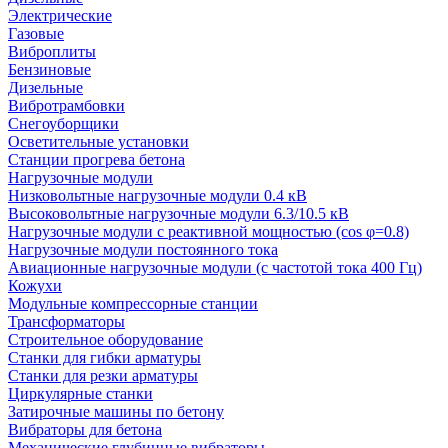
Электрические
Газовые
Виброплиты
Бензиновые
Дизельные
Вибротрамбовки
Снегоуборщики
Осветительные установки
Станции прогрева бетона
Нагрузочные модули
Низковольтные нагрузочные модули 0.4 кВ
Высоковольтные нагрузочные модули 6.3/10.5 кВ
Нагрузочные модули с реактивной мощностью (cos φ=0.8)
Нагрузочные модули постоянного тока
Авиационные нагрузочные модули (с частотой тока 400 Гц)
Кожухи
Модульные компрессорные станции
Трансформаторы
Строительное оборудование
Станки для гибки арматуры
Станки для резки арматуры
Циркулярные станки
Затирочные машины по бетону
Вибраторы для бетона
Механические глубинные вибраторы