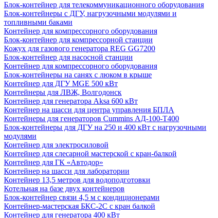
Блок-контейнер для телекоммуникационного оборудования
Блок-контейнеры с ДГУ, нагрузочными модулями и
топливными баками
Контейнер для компрессорного оборудования
Блок-контейнер для компрессорной станции
Кожух для газового генератора REG GG7200
Блок-контейнер для насосной станции
Контейнер для компрессорного оборудования
Блок-контейнеры на санях с люком в крыше
Контейнер для ДГУ MGE 500 кВт
Контейнеры для ЛВЖ, Волгодонск
Контейнер для генератора Aksa 600 кВт
Контейнер на шасси для центра управления БПЛА
Контейнеры для генераторов Cummins АД-100-Т400
Блок-контейнеры для ДГУ на 250 и 400 кВт с нагрузочными
модулями
Контейнер для электросиловой
Контейнер для слесарной мастерской с кран-балкой
Контейнер для ГК «Автодор»
Контейнер на шасси для лаборатории
Контейнер 13,5 метров для водоподготовки
Котельная на базе двух контейнеров
Блок-контейнер связи 4,5 м с кондиционерами
Контейнер-мастерская БКС-2С с кран балкой
Контейнер для генератора 400 кВт