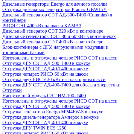
Дизельные генераторы Energo для дачного поселка
Отгрузка дизельных генераторов Pramac GВW15Y
Дизельный генератор СЭТ АД-300-Т400 (Cummins) в
контейнере
РИСЭ СЭТ 400 кВт на шасси КАМАЗ
Дизельный генератор СЭТ 320 кВт в контейнере
Дизельные генераторы СЭТ 30 и 60 кВт в контейнерах
Дизельный генератор СЭТ 400 кВт в контейнере
Блок-контейнеры с ДГУ, нагрузочными модулями и
топливными баками
Изготовлены и отгружены четыре РИСЭ СЭТ на шасси
Отгрузка ДГУ СЭТ АД-500-Т400 в кожухе
Отгрузка ДГУ СЭТ АД-40-Т400 в кожухе
Отгрузка четырех РИСЭ 60 кВт на шасси
Отгрузка двух РИСЭ 30 кВт на тракторном шасси
Отгрузка ДГУ СЭТ АД-400-Т400 для объекта энергетики
Отгрузки
Нагрузочный модуль СЭТ НМ-100-Т400
Изготовлены и отгружены четыре РИСЭ СЭТ на шасси
Отгрузка ДГУ СЭТ АД-500-Т400 в кожухе
Отгрузка генератора Energo MP44FW-S в кожухе
Отгрузка дизель-генератора Амперос в кожухе
Отгрузка ДГУ СЭТ АД-40-Т400 в кожухе
Отгрузка ДГУ TWIN ECS 1250
Отгрузка четырех РИСЭ 60 кВт на шасси