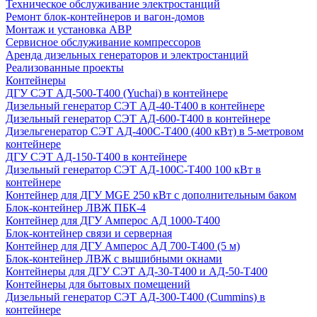
Техническое обслуживание электростанций
Ремонт блок-контейнеров и вагон-домов
Монтаж и установка АВР
Сервисное обслуживание компрессоров
Аренда дизельных генераторов и электростанций
Реализованные проекты
Контейнеры
ДГУ СЭТ АД-500-Т400 (Yuchai) в контейнере
Дизельный генератор СЭТ АД-40-Т400 в контейнере
Дизельный генератор СЭТ АД-600-Т400 в контейнере
Дизельгенератор СЭТ АД-400С-Т400 (400 кВт) в 5-метровом
контейнере
ДГУ СЭТ АД-150-Т400 в контейнере
Дизельный генератор СЭТ АД-100С-Т400 100 кВт в
контейнере
Контейнер для ДГУ MGE 250 кВт с дополнительным баком
Блок-контейнер ЛВЖ ПБК-4
Контейнер для ДГУ Амперос АД 1000-Т400
Блок-контейнер связи и серверная
Контейнер для ДГУ Амперос АД 700-Т400 (5 м)
Блок-контейнер ЛВЖ с вышибными окнами
Контейнеры для ДГУ СЭТ АД-30-Т400 и АД-50-Т400
Контейнеры для бытовых помещений
Дизельный генератор СЭТ АД-300-Т400 (Cummins) в
контейнере