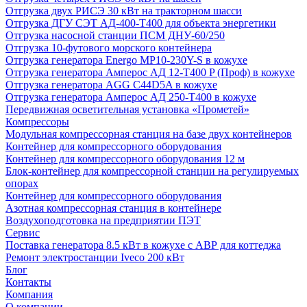
Отгрузка двух РИСЭ 30 кВт на тракторном шасси
Отгрузка ДГУ СЭТ АД-400-Т400 для объекта энергетики
Отгрузка насосной станции ПСМ ДНУ-60/250
Отгрузка 10-футового морского контейнера
Отгрузка генератора Energo MP10-230Y-S в кожухе
Отгрузка генератора Амперос АД 12-Т400 P (Проф) в кожухе
Отгрузка генератора AGG C44D5A в кожухе
Отгрузка генератора Амперос АД 250-Т400 в кожухе
Передвижная осветительная установка «Прометей»
Компрессоры
Модульная компрессорная станция на базе двух контейнеров
Контейнер для компрессорного оборудования
Контейнер для компрессорного оборудования 12 м
Блок-контейнер для компрессорной станции на регулируемых
опорах
Контейнер для компрессорного оборудования
Азотная компрессорная станция в контейнере
Воздухоподготовка на предприятии ПЭТ
Сервис
Поставка генератора 8.5 кВт в кожухе с АВР для коттеджа
Ремонт электростанции Iveco 200 кВт
Блог
Контакты
Компания
О компании