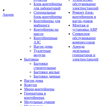
Блок-контейнеры
обслуживание
для лабораторий
электростанций
Специальные
Ремонт блок-
Акции
блок-контейнеры
контейнеров и
Контейнеры для
вагон-домов
майнинга
Монтаж и
Контейнеры на
установка АВР
шасси
Сервисное
Контейнерные
обслуживание
АЗС
компрессоров
Вагон-дома
Аренда
Туалетные
дизельных
модули
генераторов и
Бытовки
электростанций
Бытовки
строительные
Бытовки жилые
Бытовки дачные
Вагон-дома
Кожухи
Мини-контейнеры
Генераторы в
контейнерах
Модульные здания