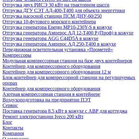
Отгрузка двух РИСЭ 30 кВт на тракторном шасси
Отгрузка ДГУ СЭТ АД-400-Т400 для объекта энергетики
Отгрузка насосной станции ПСМ ДНУ-60/250
Отгрузка 10-футового морского контейнера
Отгрузка генератора Energo MP10-230Y-S в кожухе
Отгрузка генератора Амперос АД 12-Т400 P (Проф) в кожухе
Отгрузка генератора AGG C44D5A в кожухе
Отгрузка генератора Амперос АД 250-Т400 в кожухе
Передвижная осветительная установка «Прометей»
Компрессоры
Модульная компрессорная станция на базе двух контейнеров
Контейнер для компрессорного оборудования
Контейнер для компрессорного оборудования 12 м
Блок-контейнер для компрессорной станции на регулируемых
опорах
Контейнер для компрессорного оборудования
Азотная компрессорная станция в контейнере
Воздухоподготовка на предприятии ПЭТ
Сервис
Поставка генератора 8.5 кВт в кожухе с АВР для коттеджа
Ремонт электростанции Iveco 200 кВт
Блог
Контакты
Компания
О компании