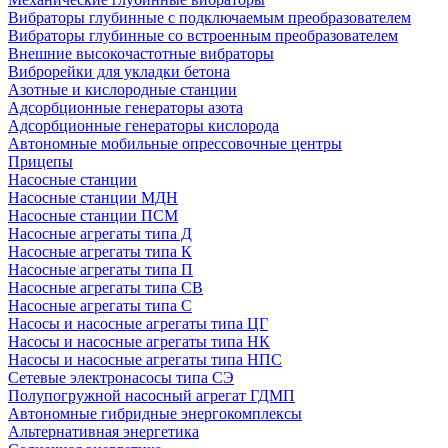
Вибраторы глубинные с подключаемым преобразователем
Вибраторы глубинные со встроенным преобразователем
Внешние высокочастотные вибраторы
Виброрейки для укладки бетона
Азотные и кислородные станции
Адсорбционные генераторы азота
Адсорбционные генераторы кислорода
Автономные мобильные опрессовочные центры
Прицепы
Насосные станции
Насосные станции МДН
Насосные станции ПСМ
Насосные агрегаты типа Д
Насосные агрегаты типа К
Насосные агрегаты типа П
Насосные агрегаты типа СВ
Насосные агрегаты типа С
Насосы и насосные агрегаты типа ЦГ
Насосы и насосные агрегаты типа НК
Насосы и насосные агрегаты типа НПС
Сетевые электронасосы типа СЭ
Полупогружной насосный агрегат ГДМП
Автономные гибридные энергокомплексы
Альтернативная энергетика