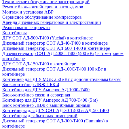
Техническое обслуживание электростанций
Ремонт блок-контейнеров и вагон-домов
Монтаж и установка АВР
Сервисное обслуживание компрессоров
Аренда дизельных генераторов и электростанций
Реализованные проекты
Контейнеры
ДГУ СЭТ АД-500-Т400 (Yuchai) в контейнере
Дизельный генератор СЭТ АД-40-Т400 в контейнере
Дизельный генератор СЭТ АД-600-Т400 в контейнере
Дизельгенератор СЭТ АД-400С-Т400 (400 кВт) в 5-метровом
контейнере
ДГУ СЭТ АД-150-Т400 в контейнере
Дизельный генератор СЭТ АД-100С-Т400 100 кВт в
контейнере
Контейнер для ДГУ MGE 250 кВт с дополнительным баком
Блок-контейнер ЛВЖ ПБК-4
Контейнер для ДГУ Амперос АД 1000-Т400
Блок-контейнер связи и серверная
Контейнер для ДГУ Амперос АД 700-Т400 (5 м)
Блок-контейнер ЛВЖ с вышибными окнами
Контейнеры для ДГУ СЭТ АД-30-Т400 и АД-50-Т400
Контейнеры для бытовых помещений
Дизельный генератор СЭТ АД-300-Т400 (Cummins) в
контейнере