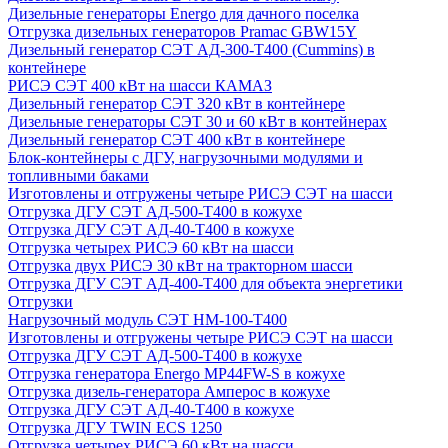
Дизельные генераторы Energo для дачного поселка
Отгрузка дизельных генераторов Pramac GВW15Y
Дизельный генератор СЭТ АД-300-Т400 (Cummins) в
контейнере
РИСЭ СЭТ 400 кВт на шасси КАМАЗ
Дизельный генератор СЭТ 320 кВт в контейнере
Дизельные генераторы СЭТ 30 и 60 кВт в контейнерах
Дизельный генератор СЭТ 400 кВт в контейнере
Блок-контейнеры с ДГУ, нагрузочными модулями и
топливными баками
Изготовлены и отгружены четыре РИСЭ СЭТ на шасси
Отгрузка ДГУ СЭТ АД-500-Т400 в кожухе
Отгрузка ДГУ СЭТ АД-40-Т400 в кожухе
Отгрузка четырех РИСЭ 60 кВт на шасси
Отгрузка двух РИСЭ 30 кВт на тракторном шасси
Отгрузка ДГУ СЭТ АД-400-Т400 для объекта энергетики
Отгрузки
Нагрузочный модуль СЭТ НМ-100-Т400
Изготовлены и отгружены четыре РИСЭ СЭТ на шасси
Отгрузка ДГУ СЭТ АД-500-Т400 в кожухе
Отгрузка генератора Energo MP44FW-S в кожухе
Отгрузка дизель-генератора Амперос в кожухе
Отгрузка ДГУ СЭТ АД-40-Т400 в кожухе
Отгрузка ДГУ TWIN ECS 1250
Отгрузка четырех РИСЭ 60 кВт на шасси