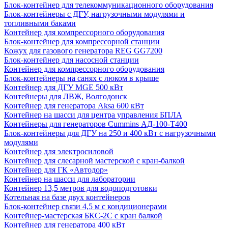
Блок-контейнер для телекоммуникационного оборудования
Блок-контейнеры с ДГУ, нагрузочными модулями и
топливными баками
Контейнер для компрессорного оборудования
Блок-контейнер для компрессорной станции
Кожух для газового генератора REG GG7200
Блок-контейнер для насосной станции
Контейнер для компрессорного оборудования
Блок-контейнеры на санях с люком в крыше
Контейнер для ДГУ MGE 500 кВт
Контейнеры для ЛВЖ, Волгодонск
Контейнер для генератора Aksa 600 кВт
Контейнер на шасси для центра управления БПЛА
Контейнеры для генераторов Cummins АД-100-Т400
Блок-контейнеры для ДГУ на 250 и 400 кВт с нагрузочными
модулями
Контейнер для электросиловой
Контейнер для слесарной мастерской с кран-балкой
Контейнер для ГК «Автодор»
Контейнер на шасси для лаборатории
Контейнер 13,5 метров для водоподготовки
Котельная на базе двух контейнеров
Блок-контейнер связи 4,5 м с кондиционерами
Контейнер-мастерская БКС-2С с кран балкой
Контейнер для генератора 400 кВт