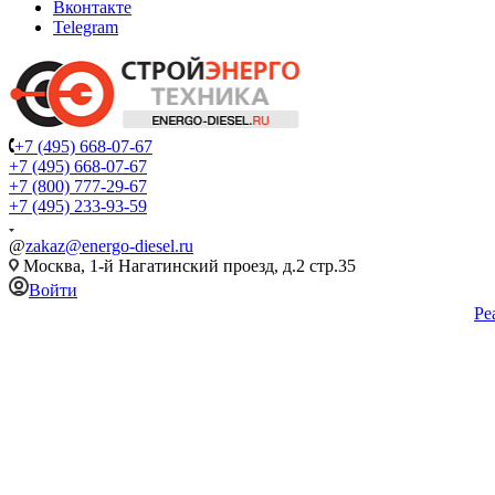
Вконтакте
Telegram
+7 (495) 668-07-67
+7 (495) 668-07-67
+7 (800) 777-29-67
+7 (495) 233-93-59
@
zakaz@energo-diesel.ru
Москва, 1-й Нагатинский проезд, д.2 стр.35
Войти
Ре