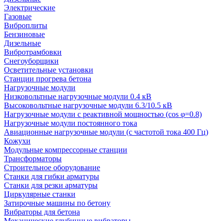
Электрические
Газовые
Виброплиты
Бензиновые
Дизельные
Вибротрамбовки
Снегоуборщики
Осветительные установки
Станции прогрева бетона
Нагрузочные модули
Низковольтные нагрузочные модули 0.4 кВ
Высоковольтные нагрузочные модули 6.3/10.5 кВ
Нагрузочные модули с реактивной мощностью (cos φ=0.8)
Нагрузочные модули постоянного тока
Авиационные нагрузочные модули (с частотой тока 400 Гц)
Кожухи
Модульные компрессорные станции
Трансформаторы
Строительное оборудование
Станки для гибки арматуры
Станки для резки арматуры
Циркулярные станки
Затирочные машины по бетону
Вибраторы для бетона
Механические глубинные вибраторы