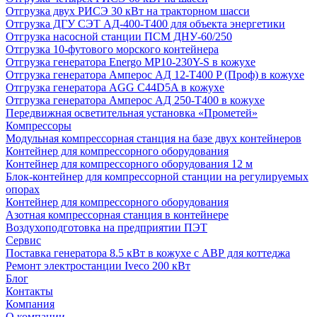
Отгрузка двух РИСЭ 30 кВт на тракторном шасси
Отгрузка ДГУ СЭТ АД-400-Т400 для объекта энергетики
Отгрузка насосной станции ПСМ ДНУ-60/250
Отгрузка 10-футового морского контейнера
Отгрузка генератора Energo MP10-230Y-S в кожухе
Отгрузка генератора Амперос АД 12-Т400 P (Проф) в кожухе
Отгрузка генератора AGG C44D5A в кожухе
Отгрузка генератора Амперос АД 250-Т400 в кожухе
Передвижная осветительная установка «Прометей»
Компрессоры
Модульная компрессорная станция на базе двух контейнеров
Контейнер для компрессорного оборудования
Контейнер для компрессорного оборудования 12 м
Блок-контейнер для компрессорной станции на регулируемых
опорах
Контейнер для компрессорного оборудования
Азотная компрессорная станция в контейнере
Воздухоподготовка на предприятии ПЭТ
Сервис
Поставка генератора 8.5 кВт в кожухе с АВР для коттеджа
Ремонт электростанции Iveco 200 кВт
Блог
Контакты
Компания
О компании