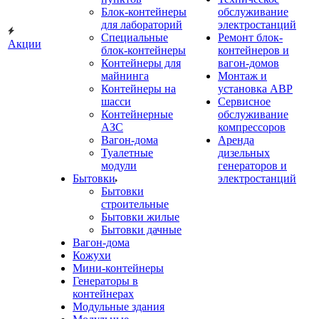
Блок-контейнеры
обслуживание
для лабораторий
электростанций
Специальные
Ремонт блок-
Акции
блок-контейнеры
контейнеров и
Контейнеры для
вагон-домов
майнинга
Монтаж и
Контейнеры на
установка АВР
шасси
Сервисное
Контейнерные
обслуживание
АЗС
компрессоров
Вагон-дома
Аренда
Туалетные
дизельных
модули
генераторов и
Бытовки
электростанций
Бытовки
строительные
Бытовки жилые
Бытовки дачные
Вагон-дома
Кожухи
Мини-контейнеры
Генераторы в
контейнерах
Модульные здания