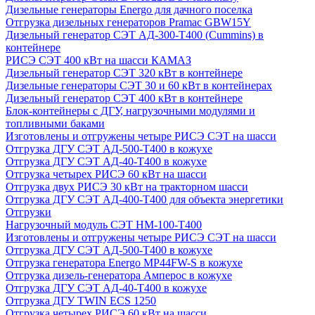
Дизельные генераторы Energo для дачного поселка
Отгрузка дизельных генераторов Pramac GВW15Y
Дизельный генератор СЭТ АД-300-Т400 (Cummins) в
контейнере
РИСЭ СЭТ 400 кВт на шасси КАМАЗ
Дизельный генератор СЭТ 320 кВт в контейнере
Дизельные генераторы СЭТ 30 и 60 кВт в контейнерах
Дизельный генератор СЭТ 400 кВт в контейнере
Блок-контейнеры с ДГУ, нагрузочными модулями и
топливными баками
Изготовлены и отгружены четыре РИСЭ СЭТ на шасси
Отгрузка ДГУ СЭТ АД-500-Т400 в кожухе
Отгрузка ДГУ СЭТ АД-40-Т400 в кожухе
Отгрузка четырех РИСЭ 60 кВт на шасси
Отгрузка двух РИСЭ 30 кВт на тракторном шасси
Отгрузка ДГУ СЭТ АД-400-Т400 для объекта энергетики
Отгрузки
Нагрузочный модуль СЭТ НМ-100-Т400
Изготовлены и отгружены четыре РИСЭ СЭТ на шасси
Отгрузка ДГУ СЭТ АД-500-Т400 в кожухе
Отгрузка генератора Energo MP44FW-S в кожухе
Отгрузка дизель-генератора Амперос в кожухе
Отгрузка ДГУ СЭТ АД-40-Т400 в кожухе
Отгрузка ДГУ TWIN ECS 1250
Отгрузка четырех РИСЭ 60 кВт на шасси