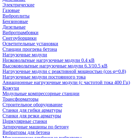
Электрические
Газовые
Виброплиты
Бензиновые
Дизельные
Вибротрамбовки
Снегоуборщики
Осветительные установки
Станции прогрева бетона
Нагрузочные модули
Низковольтные нагрузочные модули 0.4 кВ
Высоковольтные нагрузочные модули 6.3/10.5 кВ
Нагрузочные модули с реактивной мощностью (cos φ=0.8)
Нагрузочные модули постоянного тока
Авиационные нагрузочные модули (с частотой тока 400 Гц)
Кожухи
Модульные компрессорные станции
Трансформаторы
Строительное оборудование
Станки для гибки арматуры
Станки для резки арматуры
Циркулярные станки
Затирочные машины по бетону
Вибраторы для бетона
Механические глубинные вибраторы