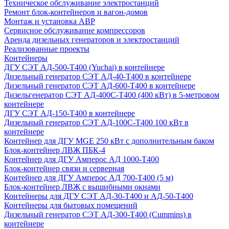
Техническое обслуживание электростанций
Ремонт блок-контейнеров и вагон-домов
Монтаж и установка АВР
Сервисное обслуживание компрессоров
Аренда дизельных генераторов и электростанций
Реализованные проекты
Контейнеры
ДГУ СЭТ АД-500-Т400 (Yuchai) в контейнере
Дизельный генератор СЭТ АД-40-Т400 в контейнере
Дизельный генератор СЭТ АД-600-Т400 в контейнере
Дизельгенератор СЭТ АД-400С-Т400 (400 кВт) в 5-метровом
контейнере
ДГУ СЭТ АД-150-Т400 в контейнере
Дизельный генератор СЭТ АД-100С-Т400 100 кВт в
контейнере
Контейнер для ДГУ MGE 250 кВт с дополнительным баком
Блок-контейнер ЛВЖ ПБК-4
Контейнер для ДГУ Амперос АД 1000-Т400
Блок-контейнер связи и серверная
Контейнер для ДГУ Амперос АД 700-Т400 (5 м)
Блок-контейнер ЛВЖ с вышибными окнами
Контейнеры для ДГУ СЭТ АД-30-Т400 и АД-50-Т400
Контейнеры для бытовых помещений
Дизельный генератор СЭТ АД-300-Т400 (Cummins) в
контейнере