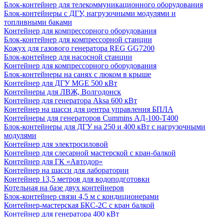
Блок-контейнер для телекоммуникационного оборудования
Блок-контейнеры с ДГУ, нагрузочными модулями и
топливными баками
Контейнер для компрессорного оборудования
Блок-контейнер для компрессорной станции
Кожух для газового генератора REG GG7200
Блок-контейнер для насосной станции
Контейнер для компрессорного оборудования
Блок-контейнеры на санях с люком в крыше
Контейнер для ДГУ MGE 500 кВт
Контейнеры для ЛВЖ, Волгодонск
Контейнер для генератора Aksa 600 кВт
Контейнер на шасси для центра управления БПЛА
Контейнеры для генераторов Cummins АД-100-Т400
Блок-контейнеры для ДГУ на 250 и 400 кВт с нагрузочными
модулями
Контейнер для электросиловой
Контейнер для слесарной мастерской с кран-балкой
Контейнер для ГК «Автодор»
Контейнер на шасси для лаборатории
Контейнер 13,5 метров для водоподготовки
Котельная на базе двух контейнеров
Блок-контейнер связи 4,5 м с кондиционерами
Контейнер-мастерская БКС-2С с кран балкой
Контейнер для генератора 400 кВт