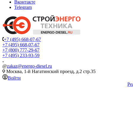
Вконтакте
Telegram
+7 (495) 668-07-67
+7 (495) 668-07-67
+7 (800) 777-29-67
+7 (495) 233-93-59
@
zakaz@energo-diesel.ru
Москва, 1-й Нагатинский проезд, д.2 стр.35
Войти
Ре