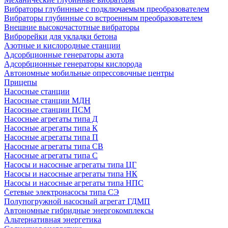
Вибраторы глубинные с подключаемым преобразователем
Вибраторы глубинные со встроенным преобразователем
Внешние высокочастотные вибраторы
Виброрейки для укладки бетона
Азотные и кислородные станции
Адсорбционные генераторы азота
Адсорбционные генераторы кислорода
Автономные мобильные опрессовочные центры
Прицепы
Насосные станции
Насосные станции МДН
Насосные станции ПСМ
Насосные агрегаты типа Д
Насосные агрегаты типа К
Насосные агрегаты типа П
Насосные агрегаты типа СВ
Насосные агрегаты типа С
Насосы и насосные агрегаты типа ЦГ
Насосы и насосные агрегаты типа НК
Насосы и насосные агрегаты типа НПС
Сетевые электронасосы типа СЭ
Полупогружной насосный агрегат ГДМП
Автономные гибридные энергокомплексы
Альтернативная энергетика